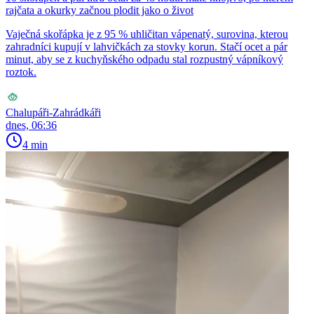
rajčata a okurky začnou plodit jako o život
Vaječná skořápka je z 95 % uhličitan vápenatý, surovina, kterou
zahradníci kupují v lahvičkách za stovky korun. Stačí ocet a pár
minut, aby se z kuchyňského odpadu stal rozpustný vápníkový
roztok.
Chalupáři-Zahrádkáři
dnes, 06:36
4 min