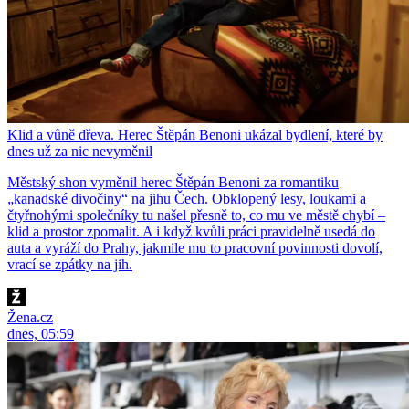
Klid a vůně dřeva. Herec Štěpán Benoni ukázal bydlení, které by
dnes už za nic nevyměnil
Městský shon vyměnil herec Štěpán Benoni za romantiku
„kanadské divočiny“ na jihu Čech. Obklopený lesy, loukami a
čtyřnohými společníky tu našel přesně to, co mu ve městě chybí –
klid a prostor zpomalit. A i když kvůli práci pravidelně usedá do
auta a vyráží do Prahy, jakmile mu to pracovní povinnosti dovolí,
vrací se zpátky na jih.
Žena.cz
dnes, 05:59