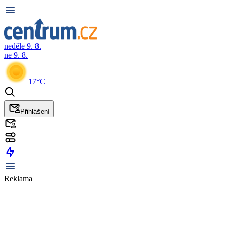
neděle 9. 8.
ne 9. 8.
17°C
Přihlášení
Reklama