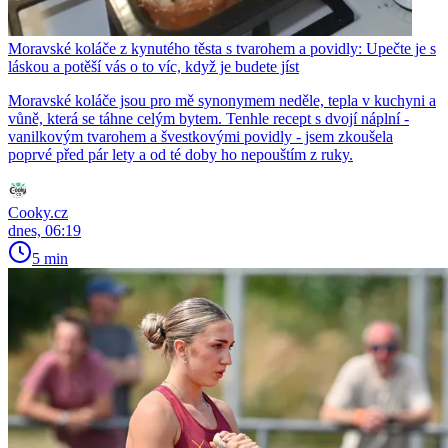
Moravské koláče z kynutého těsta s tvarohem a povidly: Upečte je s
láskou a potěší vás o to víc, když je budete jíst
Moravské koláče jsou pro mě synonymem neděle, tepla v kuchyni a
vůně, která se táhne celým bytem. Tenhle recept s dvojí náplní -
vanilkovým tvarohem a švestkovými povidly - jsem zkoušela
poprvé před pár lety a od té doby ho nepouštím z ruky.
Cooky.cz
dnes, 06:19
5 min