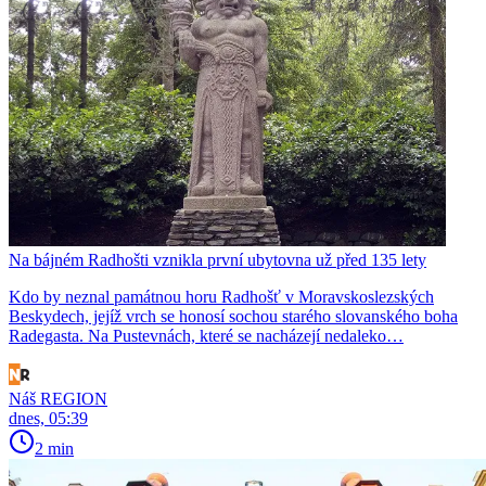
Na bájném Radhošti vznikla první ubytovna už před 135 lety
Kdo by neznal památnou horu Radhošť v Moravskoslezských
Beskydech, jejíž vrch se honosí sochou starého slovanského boha
Radegasta. Na Pustevnách, které se nacházejí nedaleko…
Náš REGION
dnes, 05:39
2 min