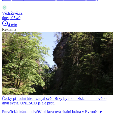
VědaŽivě.cz
dnes, 05:49
4 min
Reklama
Český přírodní útvar zaujal svět. Brzy by mohl získat titul nového
divu světa. UNESCO je ale proti
Pravčická brána, největší pískovcová skalní brána v Evropě, se