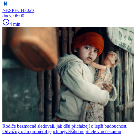
NESPECHEJ.cz
dnes, 06:00
4 min
Rodiče bezmocně sledovali, jak děti přicházejí o lepší budoucnost.
Odvážný plán proměnil jejich největšího nepřítele v nečekanou