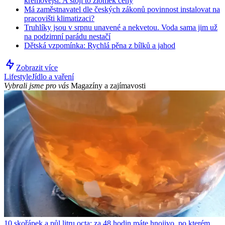
krémovější. A stojí to zlomek ceny
Má zaměstnavatel dle českých zákonů povinnost instalovat na
pracovišti klimatizaci?
Truhlíky jsou v srpnu unavené a nekvetou. Voda sama jim už
na podzimní parádu nestačí
Dětská vzpomínka: Rychlá pěna z bílků a jahod
Zobrazit více
Lifestyle
Jídlo a vaření
Vybrali jsme pro vás
Magazíny a zajímavosti
10 skořápek a půl litru octa: za 48 hodin máte hnojivo, po kterém