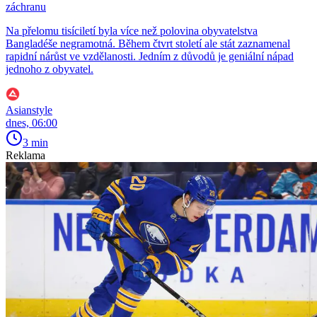
záchranu
Na přelomu tisíciletí byla více než polovina obyvatelstva
Bangladéše negramotná. Během čtvrt století ale stát zaznamenal
rapidní nárůst ve vzdělanosti. Jedním z důvodů je geniální nápad
jednoho z obyvatel.
Asianstyle
dnes, 06:00
3 min
Reklama