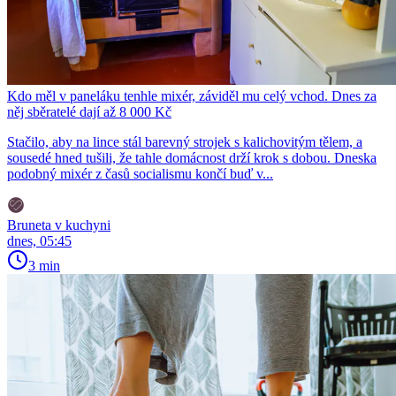
Kdo měl v paneláku tenhle mixér, záviděl mu celý vchod. Dnes za
něj sběratelé dají až 8 000 Kč
Stačilo, aby na lince stál barevný strojek s kalichovitým tělem, a
sousedé hned tušili, že tahle domácnost drží krok s dobou. Dneska
podobný mixér z časů socialismu končí buď v...
Bruneta v kuchyni
dnes, 05:45
3 min