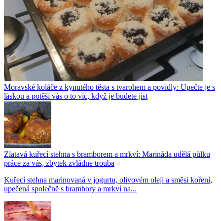
Moravské koláče z kynutého těsta s tvarohem a povidly: Upečte je s
láskou a potěší vás o to víc, když je budete jíst
Zlatavá kuřecí stehna s bramborem a mrkví: Marináda udělá půlku
práce za vás, zbytek zvládne trouba
Kuřecí stehna marinovaná v jogurtu, olivovém oleji a směsi koření,
upečená společně s brambory a mrkví na...