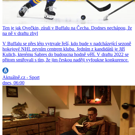
Ten je jak Ovečkin, zírali v Buffalu na Čecha. Dodnes nechápou, že
na ně v draftu zbyl
V Buffalu se přes léto vytrvale řeší, kdo bude v nadcházející sezoně
hokejové NHL prvním centrem klubu. Jedním z kandidátů je Jiří
Kulich, kterému Sabres do budoucna hodně věří. V draftu 2022 se
přitom smiřovali s tím, že jim českou naději vyfoukne konkurence.
Aktuálně.cz - Sport
dnes, 06:00