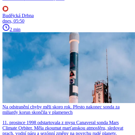
Budějcká Drbna
dnes, 05:50
2 min
Na odstranění chyby měli skoro rok. Přesto nakonec sonda za
miliardy korun skončila v plamenech
11. prosince 1998 odstartovala z mysu Canaveral sonda Mars
Climate Orbiter. Měla zkoumat marťanskou atmosféru, sledovat
prach, vodní páru a sezónní změny na povrchu rudé planety.