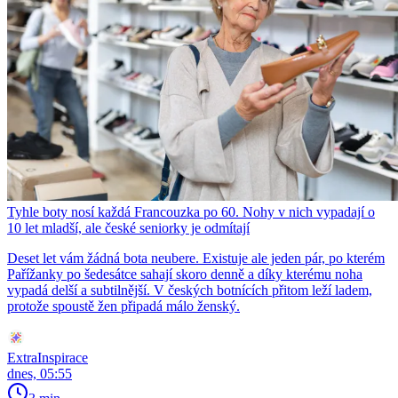
Tyhle boty nosí každá Francouzka po 60. Nohy v nich vypadají o
10 let mladší, ale české seniorky je odmítají
Deset let vám žádná bota neubere. Existuje ale jeden pár, po kterém
Pařížanky po šedesátce sahají skoro denně a díky kterému noha
vypadá delší a subtilnější. V českých botnících přitom leží ladem,
protože spoustě žen připadá málo ženský.
ExtraInspirace
dnes, 05:55