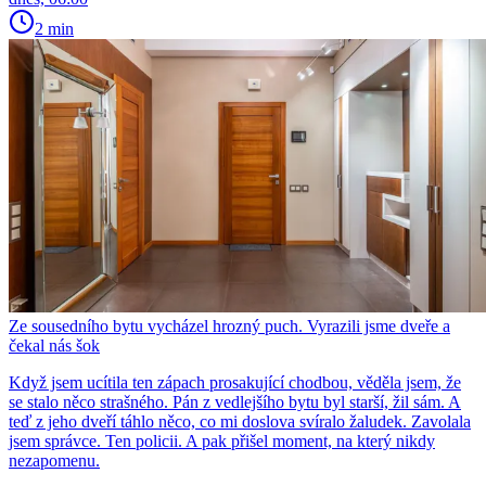
2 min
Ze sousedního bytu vycházel hrozný puch. Vyrazili jsme dveře a
čekal nás šok
Když jsem ucítila ten zápach prosakující chodbou, věděla jsem, že
se stalo něco strašného. Pán z vedlejšího bytu byl starší, žil sám. A
teď z jeho dveří táhlo něco, co mi doslova svíralo žaludek. Zavolala
jsem správce. Ten policii. A pak přišel moment, na který nikdy
nezapomenu.