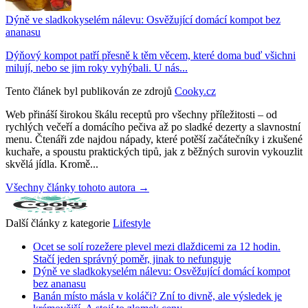
Dýně ve sladkokyselém nálevu: Osvěžující domácí kompot bez
ananasu
Dýňový kompot patří přesně k těm věcem, které doma buď všichni
milují, nebo se jim roky vyhýbali. U nás...
Tento článek byl publikován ze zdrojů
Cooky.cz
Web přináší širokou škálu receptů pro všechny příležitosti – od
rychlých večeří a domácího pečiva až po sladké dezerty a slavnostní
menu. Čtenáři zde najdou nápady, které potěší začátečníky i zkušené
kuchaře, a spoustu praktických tipů, jak z běžných surovin vykouzlit
skvělá jídla. Kromě...
Všechny články tohoto autora →
Další články z kategorie
Lifestyle
Ocet se solí rozežere plevel mezi dlaždicemi za 12 hodin.
Stačí jeden správný poměr, jinak to nefunguje
Dýně ve sladkokyselém nálevu: Osvěžující domácí kompot
bez ananasu
Banán místo másla v koláči? Zní to divně, ale výsledek je