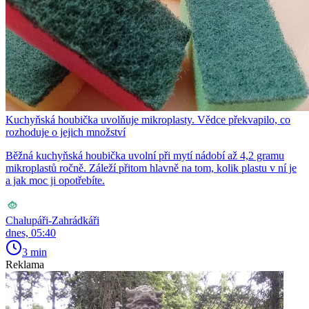
Kuchyňská houbička uvolňuje mikroplasty. Vědce překvapilo, co
rozhoduje o jejich množství
Běžná kuchyňská houbička uvolní při mytí nádobí až 4,2 gramu
mikroplastů ročně. Záleží přitom hlavně na tom, kolik plastu v ní je
a jak moc ji opotřebíte.
Chalupáři-Zahrádkáři
dnes, 05:40
3 min
Reklama