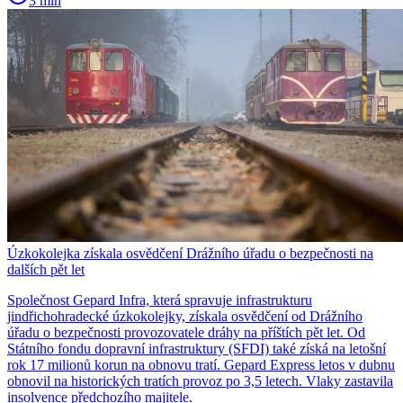
3 min
Úzkokolejka získala osvědčení Drážního úřadu o bezpečnosti na
dalších pět let
Společnost Gepard Infra, která spravuje infrastrukturu
jindřichohradecké úzkokolejky, získala osvědčení od Drážního
úřadu o bezpečnosti provozovatele dráhy na příštích pět let. Od
Státního fondu dopravní infrastruktury (SFDI) také získá na letošní
rok 17 milionů korun na obnovu tratí. Gepard Express letos v dubnu
obnovil na historických tratích provoz po 3,5 letech. Vlaky zastavila
insolvence předchozího majitele.