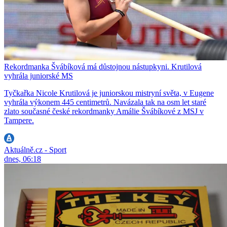
Rekordmanka Švábíková má důstojnou nástupkyni. Krutilová
vyhrála juniorské MS
Tyčkařka Nicole Krutilová je juniorskou mistryní světa, v Eugene
vyhrála výkonem 445 centimetrů. Navázala tak na osm let staré
zlato současné české rekordmanky Amálie Švábíkové z MSJ v
Tampere.
Aktuálně.cz - Sport
dnes, 06:18