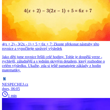
4(x + 2) - 3(2x - 1) + 5 = 6x + 7: Zkuste překonat nástrahy této
rovnice a vypočítejte správný výsledek
Jako děti jsme rovnice řešili celé hodiny. Tohle je dospělá verze -
rychlejší, záludnější a s jedním skrytým detailem, který rozhodne o
celém výsledku. Ukažte, zda si ještě pamatujete základy z hodin
matematiky.
NESPECHEJ.cz
dnes, 06:05
1 min