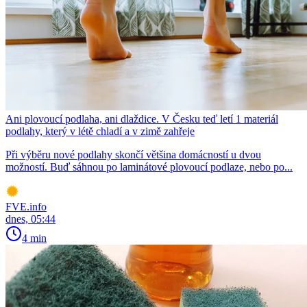
Ani plovoucí podlaha, ani dlaždice. V Česku teď letí 1 materiál
podlahy, který v létě chladí a v zimě zahřeje
Při výběru nové podlahy skončí většina domácností u dvou
možností. Buď sáhnou po laminátové plovoucí podlaze, nebo po...
FVE.info
dnes, 05:44
4 min