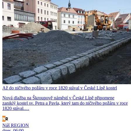
Až do ničivého požáru v roce 1820 stával v České Lípě kostel
Nová dlažba na Škroupově náměstí v České Lípě připomene
zaniklý kostel sv. Petra a Pavla, který tam do ničivého požáru v roce
1820 stával.…
Náš REGION
dnes, 06:00