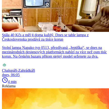
Stála 40 Kčs a měl ji doma každý. Dnes se tahle lampa z
Československa prodává za tisíce korun
Stolní lampa Napako typ 0513, přezdívaná „Jeptiška“, se dnes na
mezinárodních designových platformách nabízí za více než osm tisíc
korun. Na českém bazaru přitom stejný model seženete za dva.
Chalupáři-Zahrádkáři
dnes, 06:05
4 min
Reklama