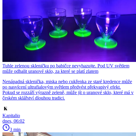
Tuhle zelenou skleničku po babičce nevyhazujte. Pod UV světlem
může odhalit uranové sklo, za které se platí zlatem
Nenápadná sklenička, miska nebo cukřenka ze staré kredence může
po nasvícení ultrafialovým světlem předvést překvapivý efekt.
Pokud se rozzáří výrazně zeleně, může jít o uranové sklo, které má v
českém sklářství dlouhou tradici.
Kapitalio
dnes, 06:02
3 min