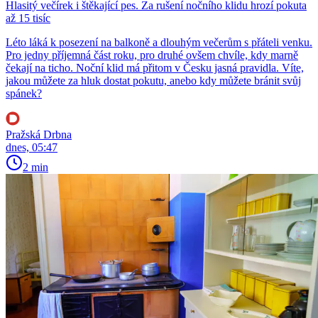
Hlasitý večírek i štěkající pes. Za rušení nočního klidu hrozí pokuta
až 15 tisíc
Léto láká k posezení na balkoně a dlouhým večerům s přáteli venku.
Pro jedny příjemná část roku, pro druhé ovšem chvíle, kdy marně
čekají na ticho. Noční klid má přitom v Česku jasná pravidla. Víte,
jakou můžete za hluk dostat pokutu, anebo kdy můžete bránit svůj
spánek?
Pražská Drbna
dnes, 05:47
2 min