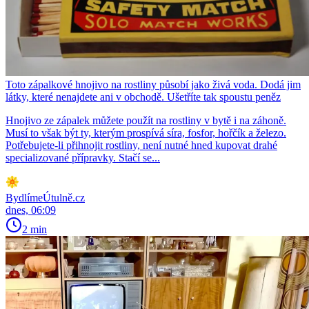
Toto zápalkové hnojivo na rostliny působí jako živá voda. Dodá jim
látky, které nenajdete ani v obchodě. Ušetříte tak spoustu peněz
Hnojivo ze zápalek můžete použít na rostliny v bytě i na záhoně.
Musí to však být ty, kterým prospívá síra, fosfor, hořčík a železo.
Potřebujete-li přihnojit rostliny, není nutné hned kupovat drahé
specializované přípravky. Stačí se...
BydlímeÚtulně.cz
dnes, 06:09
2 min