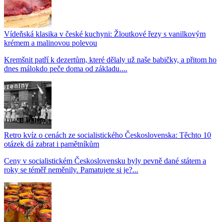
Vídeňská klasika v české kuchyni: Žloutkové řezy s vanilkovým
krémem a malinovou polevou
Kremšnit patří k dezertům, které dělaly už naše babičky, a přitom ho
dnes málokdo peče doma od základu....
Retro kvíz o cenách ze socialistického Československa: Těchto 10
otázek dá zabrat i pamětníkům
Ceny v socialistickém Československu byly pevně dané státem a
roky se téměř neměnily. Pamatujete si je?...