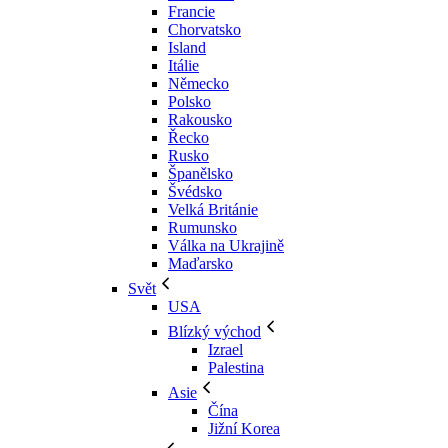
Francie
Chorvatsko
Island
Itálie
Německo
Polsko
Rakousko
Řecko
Rusko
Španělsko
Švédsko
Velká Británie
Rumunsko
Válka na Ukrajině
Maďarsko
Svět
USA
Blízký východ
Izrael
Palestina
Asie
Čína
Jižní Korea