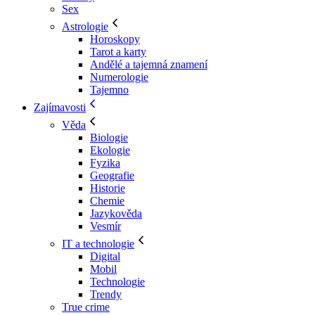
Sex
Astrologie
Horoskopy
Tarot a karty
Andělé a tajemná znamení
Numerologie
Tajemno
Zajímavosti
Věda
Biologie
Ekologie
Fyzika
Geografie
Historie
Chemie
Jazykověda
Vesmír
IT a technologie
Digital
Mobil
Technologie
Trendy
True crime