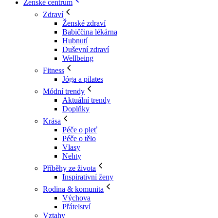
Ženské centrum
Zdraví
Ženské zdraví
Babiččina lékárna
Hubnutí
Duševní zdraví
Wellbeing
Fitness
Jóga a pilates
Módní trendy
Aktuální trendy
Doplňky
Krása
Péče o pleť
Péče o tělo
Vlasy
Nehty
Příběhy ze života
Inspirativní ženy
Rodina & komunita
Výchova
Přátelství
Vztahy