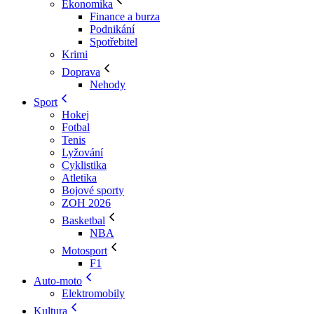
Ekonomika
Finance a burza
Podnikání
Spotřebitel
Krimi
Doprava
Nehody
Sport
Hokej
Fotbal
Tenis
Lyžování
Cyklistika
Atletika
Bojové sporty
ZOH 2026
Basketbal
NBA
Motosport
F1
Auto-moto
Elektromobily
Kultura