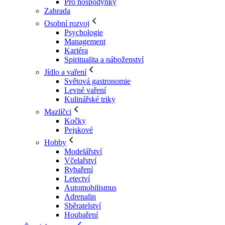
Pro hospodyňky
Zahrada
Osobní rozvoj
Psychologie
Management
Kariéra
Spiritualita a náboženství
Jídlo a vaření
Světová gastronomie
Levné vaření
Kulinářské triky
Mazlíčci
Kočky
Pejskové
Hobby
Modelářství
Včelařství
Rybaření
Letectví
Automobilismus
Adrenalin
Sběratelství
Houbaření