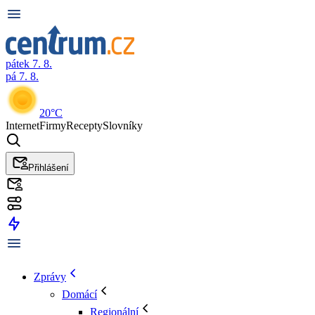
pátek 7. 8.
pá 7. 8.
20°C
Internet
Firmy
Recepty
Slovníky
Přihlášení
Zprávy
Domácí
Regionální