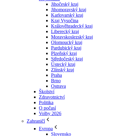
Jihočeský kraj
Jihomoravský kraj
Karlovarský kraj
Kraj Vysočina
Králověhradecký kraj
Liberecký kraj
Moravskoslezský kraj
Olomoucký kraj
Pardubický kraj
Plzeňský kraj
Středočeský kraj
Ústecký kraj
Zlínský kraj
Praha
Brno
Ostrava
Školství
Zdravotnictví
Politika
O počasí
Volby 2026
Zahraničí
Evropa
Slovensko