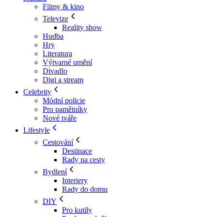
Filmy & kino
Televize
Reality show
Hudba
Hry
Literatura
Výtvarné umění
Divadlo
Digi a stream
Celebrity
Módní policie
Pro pamětníky
Nové tváře
Lifestyle
Cestování
Destinace
Rady na cesty
Bydlení
Interiery
Rady do domu
DIY
Pro kutily