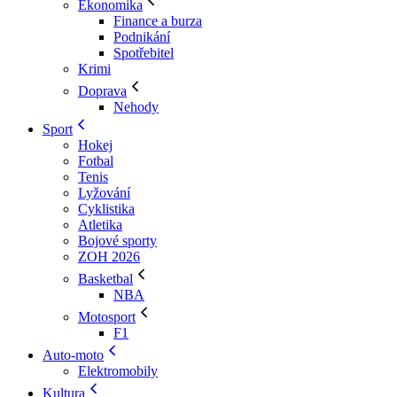
Ekonomika
Finance a burza
Podnikání
Spotřebitel
Krimi
Doprava
Nehody
Sport
Hokej
Fotbal
Tenis
Lyžování
Cyklistika
Atletika
Bojové sporty
ZOH 2026
Basketbal
NBA
Motosport
F1
Auto-moto
Elektromobily
Kultura