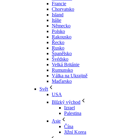
Francie
Chorvatsko
Island
Itálie
Německo
Polsko
Rakousko
Řecko
Rusko
Španělsko
Švédsko
Velká Británie
Rumunsko
Válka na Ukrajině
Maďarsko
Svět
USA
Blízký východ
Izrael
Palestina
Asie
Čína
Jižní Korea