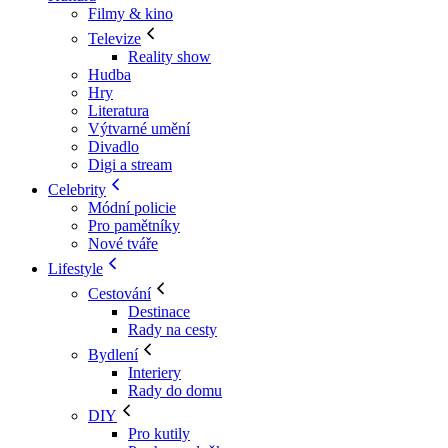
Filmy & kino
Televize
Reality show
Hudba
Hry
Literatura
Výtvarné umění
Divadlo
Digi a stream
Celebrity
Módní policie
Pro pamětníky
Nové tváře
Lifestyle
Cestování
Destinace
Rady na cesty
Bydlení
Interiery
Rady do domu
DIY
Pro kutily