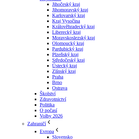
Jihočeský kraj
Jihomoravský kraj
Karlovarský kraj
Kraj Vysočina
Králověhradecký kraj
Liberecký kraj
Moravskoslezský kraj
Olomoucký kraj
Pardubický kraj
Plzeňský kraj
Středočeský kraj
Ústecký kraj
Zlínský kraj
Praha
Brno
Ostrava
Školství
Zdravotnictví
Politika
O počasí
Volby 2026
Zahraničí
Evropa
Slovensko