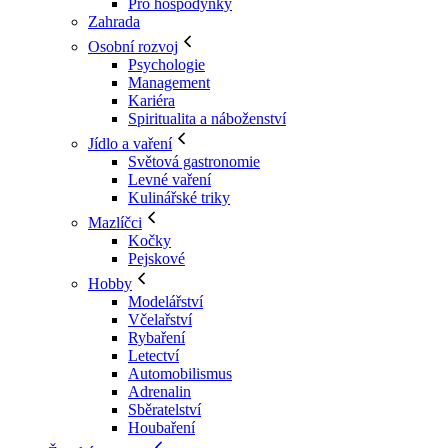
Pro hospodyňky
Zahrada
Osobní rozvoj
Psychologie
Management
Kariéra
Spiritualita a náboženství
Jídlo a vaření
Světová gastronomie
Levné vaření
Kulinářské triky
Mazlíčci
Kočky
Pejskové
Hobby
Modelářství
Včelařství
Rybaření
Letectví
Automobilismus
Adrenalin
Sběratelství
Houbaření