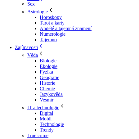
Sex
Astrologie
Horoskopy
Tarot a karty
Andělé a tajemná znamení
Numerologie
Tajemno
Zajímavosti
Věda
Biologie
Ekologie
Fyzika
Geografie
Historie
Chemie
Jazykověda
Vesmír
IT a technologie
Digital
Mobil
Technologie
Trendy
True crime