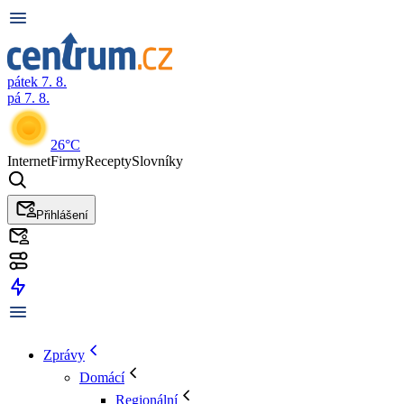
pátek 7. 8.
pá 7. 8.
26°C
Internet
Firmy
Recepty
Slovníky
Přihlášení
Zprávy
Domácí
Regionální