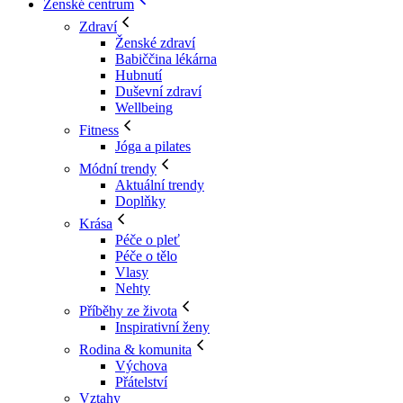
Ženské centrum
Zdraví
Ženské zdraví
Babiččina lékárna
Hubnutí
Duševní zdraví
Wellbeing
Fitness
Jóga a pilates
Módní trendy
Aktuální trendy
Doplňky
Krása
Péče o pleť
Péče o tělo
Vlasy
Nehty
Příběhy ze života
Inspirativní ženy
Rodina & komunita
Výchova
Přátelství
Vztahy