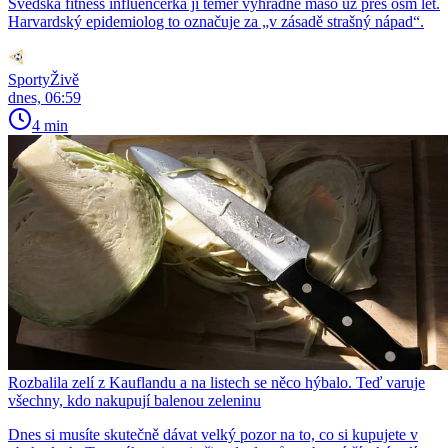
Švédská fitness influencerka jí téměř výhradně maso už přes osm let.
Harvardský epidemiolog to označuje za „v zásadě strašný nápad“.
SportyŽivě
dnes, 06:59
4 min
Rozbalila zelí z Kauflandu a na listech se něco hýbalo. Teď varuje
všechny, kdo nakupují balenou zeleninu
Dnes si musíte skutečně dávat velký pozor na to, co si kupujete v