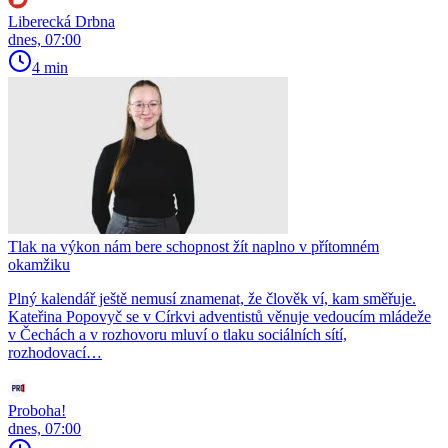
Liberecká Drbna
dnes, 07:00
4 min
Tlak na výkon nám bere schopnost žít naplno v přítomném
okamžiku
Plný kalendář ještě nemusí znamenat, že člověk ví, kam směřuje.
Kateřina Popovyč se v Církvi adventistů věnuje vedoucím mládeže
v Čechách a v rozhovoru mluví o tlaku sociálních sítí,
rozhodovací…
Proboha!
dnes, 07:00