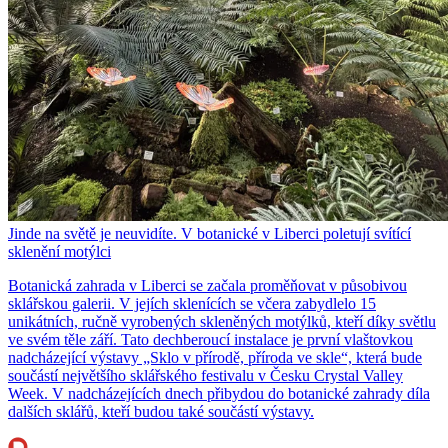
Jinde na světě je neuvidíte. V botanické v Liberci poletují svítící
sklenění motýlci
Botanická zahrada v Liberci se začala proměňovat v působivou
sklářskou galerii. V jejích sklenících se včera zabydlelo 15
unikátních, ručně vyrobených skleněných motýlků, kteří díky světlu
ve svém těle září. Tato dechberoucí instalace je první vlaštovkou
nadcházející výstavy „Sklo v přírodě, příroda ve skle“, která bude
součástí největšího sklářského festivalu v Česku Crystal Valley
Week. V nadcházejících dnech přibydou do botanické zahrady díla
dalších sklářů, kteří budou také součástí výstavy.