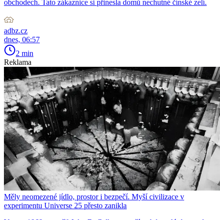
obchodech. Tato zákaznice si přinesla domů nechutné čínské zelí.
adbz.cz
dnes, 06:57
2 min
Reklama
Měly neomezené jídlo, prostor i bezpečí. Myší civilizace v
experimentu Universe 25 přesto zanikla