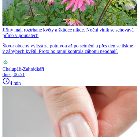
Jiřiny mají roztrhané květy a škůdce nikde. Noční viník se schovává
přímo v poupatech
Škvor obecný vylézá za potravou až po setmění a přes den se tiskne
v záhybech květů. Proto ho ranní kontrola záhonu neodhalí.
Chalupáři-Zahrádkáři
dnes, 06:51
4 min