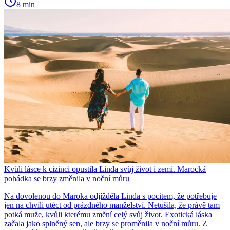
8 min
Kvůli lásce k cizinci opustila Linda svůj život i zemi. Marocká
pohádka se brzy změnila v noční můru
Na dovolenou do Maroka odjížděla Linda s pocitem, že potřebuje
jen na chvíli utéct od prázdného manželství. Netušila, že právě tam
potká muže, kvůli kterému změní celý svůj život. Exotická láska
začala jako splněný sen, ale brzy se proměnila v noční můru. Z