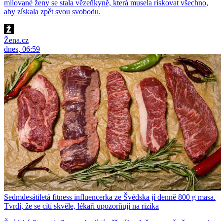
milované ženy se stala vězeňkyně, která musela riskovat všechno,
aby získala zpět svou svobodu.
Žena.cz
dnes, 06:59
Sedmdesátiletá fitness influencerka ze Švédska jí denně 800 g masa.
Tvrdí, že se cítí skvěle, lékaři upozorňují na rizika