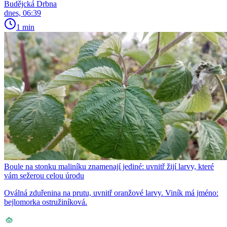
Budějcká Drbna
dnes, 06:39
1 min
Boule na stonku maliníku znamenají jediné: uvnitř žijí larvy, které
vám sežerou celou úrodu
Oválná zduřenina na prutu, uvnitř oranžové larvy. Viník má jméno:
bejlomorka ostružiníková.