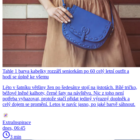
Tahle 1 barva kabelky rozzáří seniorkám po 60 celý letní outfit a
hodí se úplně ke všemu
Léto v šatníku většiny žen po šedesátce stojí na jistotách. Bílé tričko,
béžové lněné kalhoty, černé šaty na návštěvu. Nic z toho není
potřeba vyhazovat, protože stačí přidat jediný výrazný doplněk a
celý dojem se promění. Letos je navíc jasno, po jaké barvě sáhnout.
ExtraInspirace
dnes, 06:45
3 min