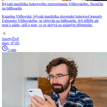
Bývalá manželka hokejového reprezentanta Višňovského. Skončila
na billboardu
Katarína Višňovská, bývalá manželka slovenské hokejové legendy
Ľubomíra Višňovského, se objevila na billboardu. Její příběh ale
není o pádu, spíš o tom, co se skrývá za známým příjmením.
SportyŽivě
dnes, 07:05
3 min