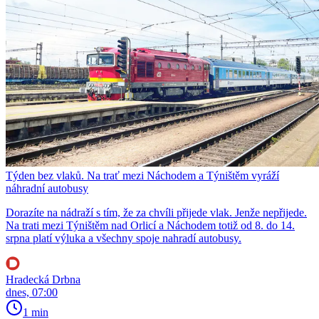
Týden bez vlaků. Na trať mezi Náchodem a Týništěm vyráží
náhradní autobusy
Dorazíte na nádraží s tím, že za chvíli přijede vlak. Jenže nepřijede.
Na trati mezi Týništěm nad Orlicí a Náchodem totiž od 8. do 14.
srpna platí výluka a všechny spoje nahradí autobusy.
Hradecká Drbna
dnes, 07:00
1 min