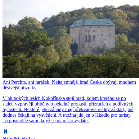
Ani Perchta, ani rarášek. Nejtajemnější hrad Česka obývají mnohem
děsivější přízraky
V hlubokých lesích Kokořínska stojí hrad, kolem kterého se po
staletí vyprávějí příběhy o pekelné propasti, přízracích a podivných
bytostech. Některé jeho záhady mají překvapivě reálný základ, jiné
dodnes čekají na vysvětlení. A možná jde jen o lákadlo pro turisty.
To posoudíte sami, když se na místo vydáte.
NESPECHEJ.cz