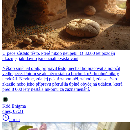
U pece zůstalo těsto, které nikdo neupekl. O 8.600 let později
ukazuje, jak dávno jsme znali kváskování
Někdo smíchal obilí, připravil těsto, nechal ho pracovat a položil
vedle pece. Potom se ale něco stalo a bochník už do ohně nikdy
nevložil. Nevíme, zda jej pekař zapomněl, zahodil, zda se těsto
zkazilo nebo jeho přípravu přerušila úplně obyčejná událost, která
před 8 600 lety nestála nikomu za zaznamenání.
Kód Enigma
dnes, 07:21
5 min