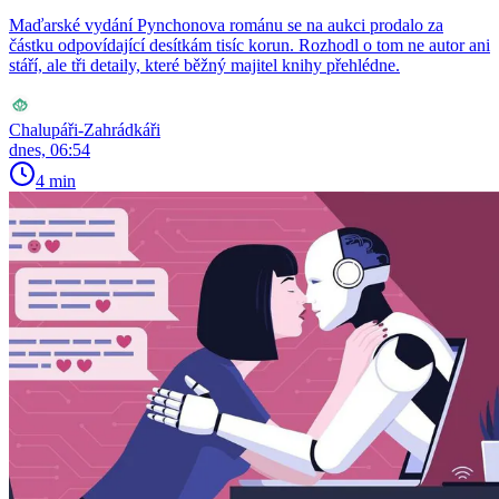
Maďarské vydání Pynchonova románu se na aukci prodalo za
částku odpovídající desítkám tisíc korun. Rozhodl o tom ne autor ani
stáří, ale tři detaily, které běžný majitel knihy přehlédne.
Chalupáři-Zahrádkáři
dnes, 06:54
4 min