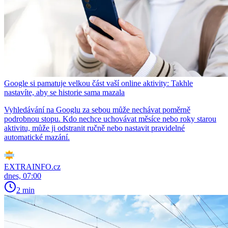
Google si pamatuje velkou část vaší online aktivity: Takhle
nastavíte, aby se historie sama mazala
Vyhledávání na Googlu za sebou může nechávat poměrně
podrobnou stopu. Kdo nechce uchovávat měsíce nebo roky starou
aktivitu, může ji odstranit ručně nebo nastavit pravidelné
automatické mazání.
EXTRAINFO.cz
dnes, 07:00
2 min