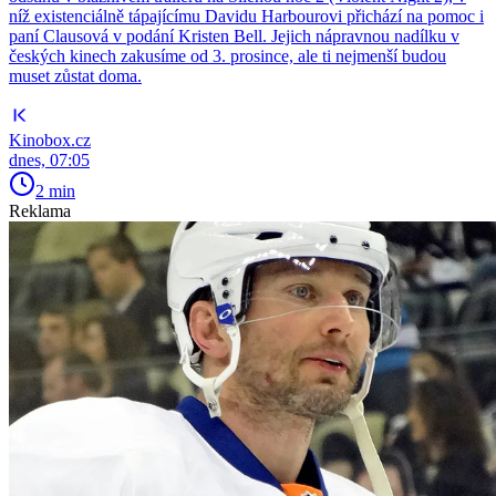
níž existenciálně tápajícímu Davidu Harbourovi přichází na pomoc i
paní Clausová v podání Kristen Bell. Jejich nápravnou nadílku v
českých kinech zakusíme od 3. prosince, ale ti nejmenší budou
muset zůstat doma.
Kinobox.cz
dnes, 07:05
2 min
Reklama