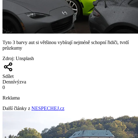
Tyto 3 barvy aut si většinou vybírají nejméně schopní řidiči, tvrdí
průzkumy
Zdroj
:
Unsplash
Sdílet
Denní
výzva
0
Reklama
Další články z
NESPECHEJ.cz