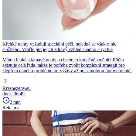
Křehké nehty vyžadují speciální péči, nejedná se však o nic
složitého. Vraťte jim jejich zdravý vzhled snadno a rychle
Máte křehké a lámavé nehty a chcete to konečně změnit? Příčin
existuje celá řada, takže je potřeba zvolit komplexní strategii pro
zlepšení daného problému od výživy až po samotnou úpravu nehtů.
Krasnezeny.eu
dnes, 06:49
2 min
Reklama