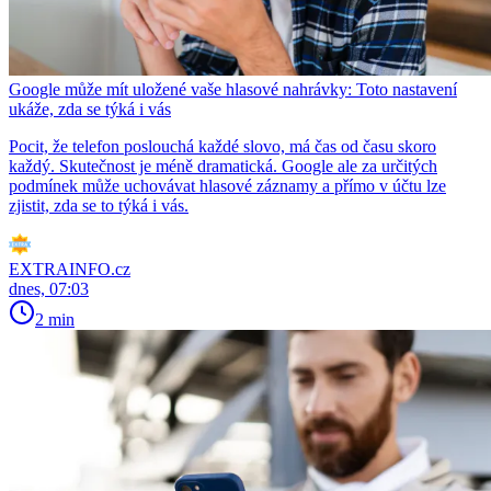
Google může mít uložené vaše hlasové nahrávky: Toto nastavení
ukáže, zda se týká i vás
Pocit, že telefon poslouchá každé slovo, má čas od času skoro
každý. Skutečnost je méně dramatická. Google ale za určitých
podmínek může uchovávat hlasové záznamy a přímo v účtu lze
zjistit, zda se to týká i vás.
EXTRAINFO.cz
dnes, 07:03
2 min