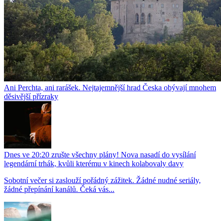
Ani Perchta, ani rarášek. Nejtajemnější hrad Česka obývají mnohem
děsivější přízraky
Dnes ve 20:20 zrušte všechny plány! Nova nasadí do vysílání
legendární trhák, kvůli kterému v kinech kolabovaly davy
Sobotní večer si zaslouží pořádný zážitek. Žádné nudné seriály,
žádné přepínání kanálů. Čeká vás...