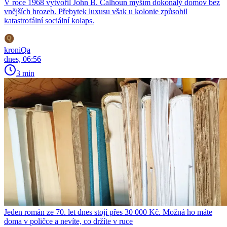
V roce 1968 vytvořil John B. Calhoun myším dokonalý domov bez
vnějších hrozeb. Přebytek luxusu však u kolonie způsobil
katastrofální sociální kolaps.
kroniQa
dnes, 06:56
3 min
Jeden román ze 70. let dnes stojí přes 30 000 Kč. Možná ho máte
doma v poličce a nevíte, co držíte v ruce