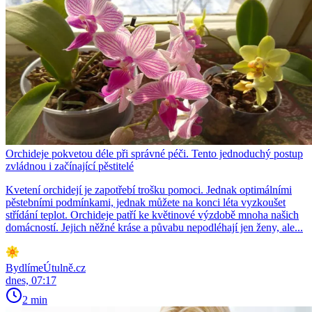
Orchideje pokvetou déle při správné péči. Tento jednoduchý postup
zvládnou i začínající pěstitelé
Kvetení orchidejí je zapotřebí trošku pomoci. Jednak optimálními
pěstebními podmínkami, jednak můžete na konci léta vyzkoušet
střídání teplot. Orchideje patří ke květinové výzdobě mnoha našich
domácností. Jejich něžné kráse a půvabu nepodléhají jen ženy, ale...
BydlímeÚtulně.cz
dnes, 07:17
2 min