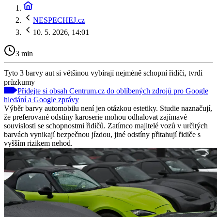
NESPECHEJ.cz
10. 5. 2026, 14:01
3 min
Tyto 3 barvy aut si většinou vybírají nejméně schopní řidiči, tvrdí
průzkumy
Přidejte si obsah Centrum.cz do oblíbených zdrojů pro Google
hledání a Google zprávy
Výběr barvy automobilu není jen otázkou estetiky. Studie naznačují,
že preferované odstíny karoserie mohou odhalovat zajímavé
souvislosti se schopnostmi řidičů. Zatímco majitelé vozů v určitých
barvách vynikají bezpečnou jízdou, jiné odstíny přitahují řidiče s
vyšším rizikem nehod.