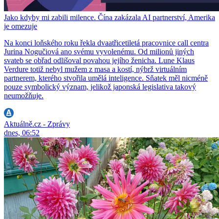
Jako kdyby mi zabili milence. Čína zakázala AI partnerství, Amerika
je omezuje
Na konci loňského roku řekla dvaatřicetiletá pracovnice call centra
Jurina Nogučiová ano svému vyvolenému. Od milionů jiných
svateb se obřad odlišoval povahou jejího ženicha. Lune Klaus
Verdure totiž nebyl mužem z masa a kostí, nýbrž virtuálním
partnerem, kterého stvořila umělá inteligence. Sňatek měl nicméně
pouze symbolický význam, jelikož japonská legislativa takový
neumožňuje.
Aktuálně.cz - Zprávy
dnes, 06:52