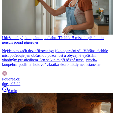
Utřeš kuchyň, koupelnu i podlahu. Těchhle 5 míst ale při úklidu
nejspíš pořád ignoruješ
Nejde o to začít dezinfikovat byt jako operační sál. Většina těchhle
míst potřebuje jen občasnou pozornost a obyčejné vyčištění
vhodným prostředkem. Jen se k nim při běžné trase „prach–
koupelna–podlaha–hotovo“ zkrátka skoro nikdy nedostaneme.
Poudree.cz
dnes, 07:22
6 min