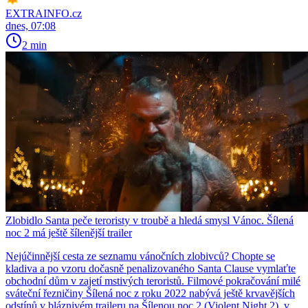
EXTRAINFO.cz
dnes, 07:08
2 min
Zlobidlo Santa peče teroristy v troubě a hledá smysl Vánoc. Šílená
noc 2 má ještě šílenější trailer
Nejúčinnější cesta ze seznamu vánočních zlobivců? Chopte se
kladiva a po vzoru dočasně penalizovaného Santa Clause vymlaťte
obchodní dům v zajetí mstivých teroristů. Filmové pokračování milé
sváteční řezničiny Šílená noc z roku 2022 nabývá ještě krvavějších
odstínů v bláznivém traileru na Šílenou noc 2 (Violent Night 2), v