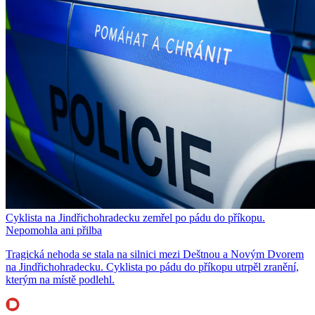
Cyklista na Jindřichohradecku zemřel po pádu do příkopu.
Nepomohla ani přilba
Tragická nehoda se stala na silnici mezi Deštnou a Novým Dvorem
na Jindřichohradecku. Cyklista po pádu do příkopu utrpěl zranění,
kterým na místě podlehl.