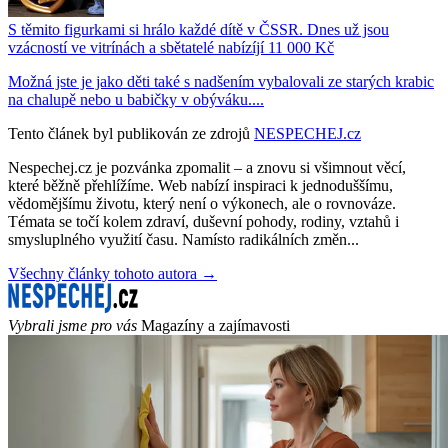
S těmito figurkami si hrálo každé dítě v ČSSR. Dnes už jsou
vzácností ve vitrínách a sbětatelé nabízíjí 11 000 Kč
Možná jste je jako děti také s nadšením vybalovali ze starých krabic
na chalupě nebo u babičky v obýváku....
Tento článek byl publikován ze zdrojů
NESPECHEJ.cz
Nespechej.cz je pozvánka zpomalit – a znovu si všimnout věcí,
které běžně přehlížíme. Web nabízí inspiraci k jednoduššímu,
vědomějšímu životu, který není o výkonech, ale o rovnováze.
Témata se točí kolem zdraví, duševní pohody, rodiny, vztahů i
smysluplného využití času. Namísto radikálních změn...
Všechny články tohoto autora →
Vybrali jsme pro vás
Magazíny a zajímavosti