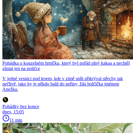
Pohádka o kouzelném hrníčku, který byl pořád plný kakaa a nechtěl
zůstat jen na poličce
V jedné vesnici pod lesem, kde v zimě sníh přikrýval střechy tak
pečlivě, jako by je někdo balil do peřiny, žila holčička jménem
Anežka.
Pohádky bez konce
dnes, 15:05
11 min