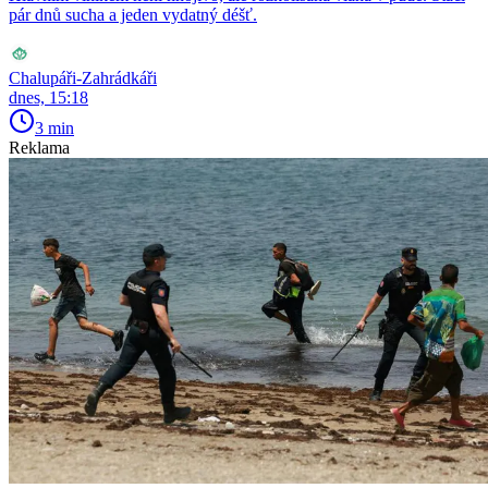
pár dnů sucha a jeden vydatný déšť.
Chalupáři-Zahrádkáři
dnes, 15:18
3 min
Reklama