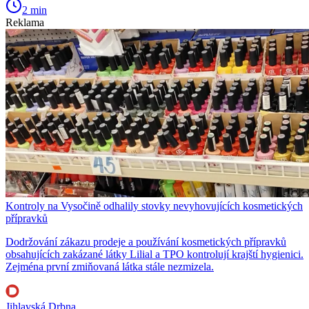
2 min
Reklama
Kontroly na Vysočině odhalily stovky nevyhovujících kosmetických
přípravků
Dodržování zákazu prodeje a používání kosmetických přípravků
obsahujících zakázané látky Lilial a TPO kontrolují krajští hygienici.
Zejména první zmiňovaná látka stále nezmizela.
Jihlavská Drbna