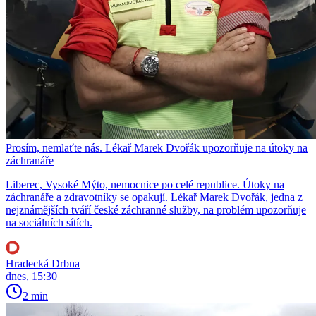
Prosím, nemlaťte nás. Lékař Marek Dvořák upozorňuje na útoky na
záchranáře
Liberec, Vysoké Mýto, nemocnice po celé republice. Útoky na
záchranáře a zdravotníky se opakují. Lékař Marek Dvořák, jedna z
nejznámějších tváří české záchranné služby, na problém upozorňuje
na sociálních sítích.
Hradecká Drbna
dnes, 15:30
2 min