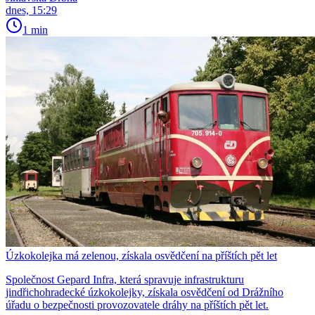
dnes, 15:29
1 min
Úzkokolejka má zelenou, získala osvědčení na příštích pět let
Společnost Gepard Infra, která spravuje infrastrukturu
jindřichohradecké úzkokolejky, získala osvědčení od Drážního
úřadu o bezpečnosti provozovatele dráhy na příštích pět let.