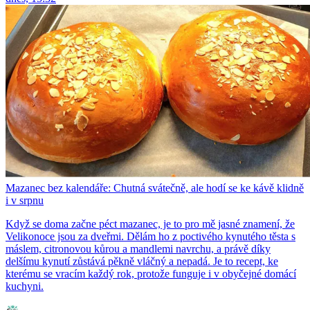
Mazanec bez kalendáře: Chutná svátečně, ale hodí se ke kávě klidně
i v srpnu
Když se doma začne péct mazanec, je to pro mě jasné znamení, že
Velikonoce jsou za dveřmi. Dělám ho z poctivého kynutého těsta s
máslem, citronovou kůrou a mandlemi navrchu, a právě díky
delšímu kynutí zůstává pěkně vláčný a nepadá. Je to recept, ke
kterému se vracím každý rok, protože funguje i v obyčejné domácí
kuchyni.