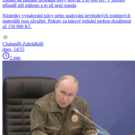
případě půl milionu a to už není sranda
Následky vypalování trávy nebo spalování nevhodných rostlinných
materiálů jsou závažné. Pokuty za takové jednání mohou dosáhnout
až 150 000 Kč.
Chalupáři-Zahrádkáři
dnes, 14:55
2 min