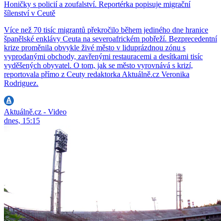
Honičky s policií a zoufalství. Reportérka popisuje migrační
šílenství v Ceutě
Více než 70 tisíc migrantů překročilo během jediného dne hranice
španělské enklávy Ceuta na severoafrickém pobřeží. Bezprecedentní
krize proměnila obvykle živé město v liduprázdnou zónu s
vyprodanými obchody, zavřenými restauracemi a desítkami tisíc
vyděšených obyvatel. O tom, jak se město vyrovnává s krizí,
reportovala přímo z Ceuty redaktorka Aktuálně.cz Veronika
Rodriguez.
Aktuálně.cz - Video
dnes, 15:15