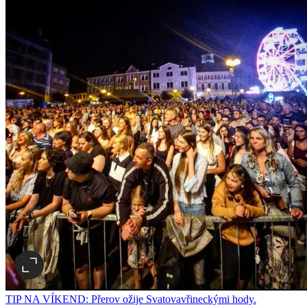
TIP NA VÍKEND: Přerov ožije Svatovavřineckými hody.