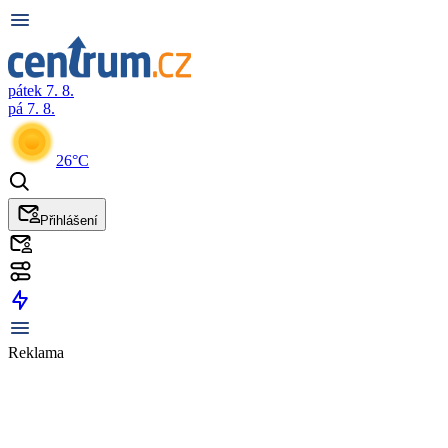
pátek 7. 8.
pá 7. 8.
26°C
Přihlášení
Reklama