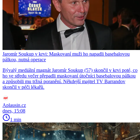
Jaromír Soukup v krvi: Maskovaní muži ho napadli basebalovou
pálkou, nutná operace
Bývalý mediální magnát Jaromír Soukup (57) skončil v krvi poté, co
ho ve středu večer přepadli maskovaní útočníci basebalovou pálkou
a způsobili mu tržná poranění. Někdejší majitel TV Barrandov
skončil v péči lékařů.
Aplausin.cz
dnes, 15:08
1 min