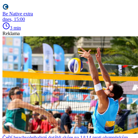
Be Native extra
dnes, 15:00
3 min
Reklama
Čeští beachvolejbalisté dotáhli skóre na 14:14 proti olympijským