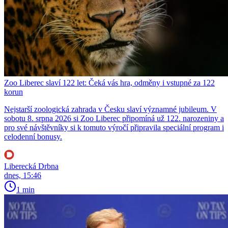
Zoo Liberec slaví 122 let: Čeká vás hra, odměny i vstupné za 122
korun
Nejstarší zoologická zahrada v Česku slaví významné jubileum. V
sobotu 8. srpna 2026 si Zoo Liberec připomíná už 122. narozeniny a
pro své návštěvníky si k tomuto výročí připravila speciální program i
celodenní bonusy.
Liberecká Drbna
dnes, 15:46
1 min