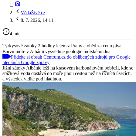
VědaŽivě.cz
8. 7. 2026, 14:11
4 min
Tyrkysové zátoky 2 hodiny letem z Prahy a oběd za cenu piva.
Barvu moře v Albánii vysvětluje geologie mořského dna
Přidejte si obsah Centrum.cz do oblíbených zdrojů pro Google
hledání a Google zprávy
Jižní zátoky Albánie leží na krasovém karbonátovém pobřeží, kde se
srážková voda dostává do moře jinou cestou než na říčních úsecích,
a výsledek vidíte pod hladinou.