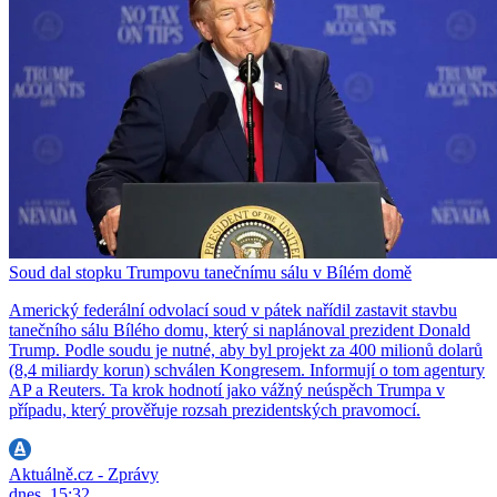
Soud dal stopku Trumpovu tanečnímu sálu v Bílém domě
Americký federální odvolací soud v pátek nařídil zastavit stavbu
tanečního sálu Bílého domu, který si naplánoval prezident Donald
Trump. Podle soudu je nutné, aby byl projekt za 400 milionů dolarů
(8,4 miliardy korun) schválen Kongresem. Informují o tom agentury
AP a Reuters. Ta krok hodnotí jako vážný neúspěch Trumpa v
případu, který prověřuje rozsah prezidentských pravomocí.
Aktuálně.cz - Zprávy
dnes, 15:32