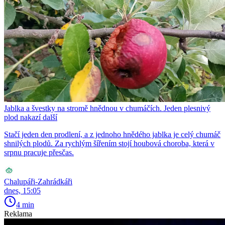
Jablka a švestky na stromě hnědnou v chumáčích. Jeden plesnivý
plod nakazí další
Stačí jeden den prodlení, a z jednoho hnědého jablka je celý chumáč
shnilých plodů. Za rychlým šířením stojí houbová choroba, která v
srpnu pracuje přesčas.
Chalupáři-Zahrádkáři
dnes, 15:05
4 min
Reklama