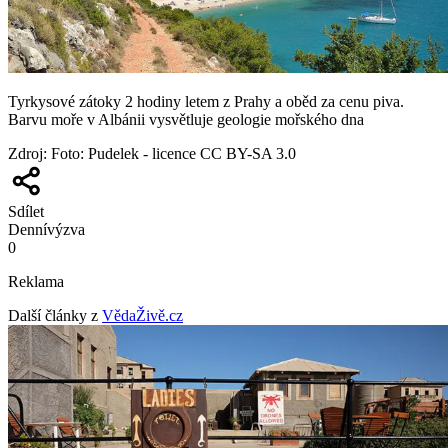
Tyrkysové zátoky 2 hodiny letem z Prahy a oběd za cenu piva.
Barvu moře v Albánii vysvětluje geologie mořského dna
Zdroj
:
Foto: Pudelek - licence CC BY-SA 3.0
Sdílet
Denní
výzva
0
Reklama
Další články z
VědaŽivě.cz