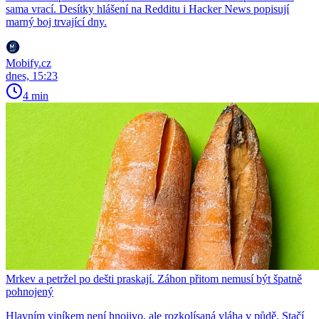
sama vrací. Desítky hlášení na Redditu i Hacker News popisují
marný boj trvající dny.
Mobify.cz
dnes, 15:23
4 min
Mrkev a petržel po dešti praskají. Záhon přitom nemusí být špatně
pohnojený
Hlavním viníkem není hnojivo, ale rozkolísaná vláha v půdě. Stačí