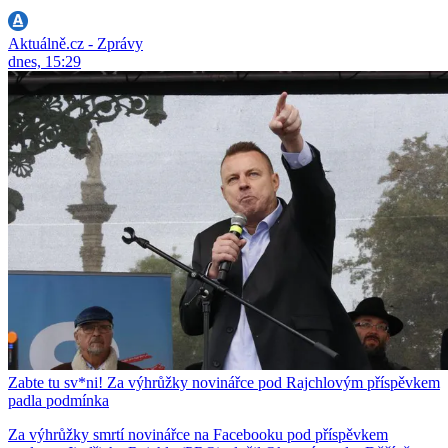
Aktuálně.cz - Zprávy
dnes, 15:29
Zabte tu sv*ni! Za výhrůžky novinářce pod Rajchlovým příspěvkem
padla podmínka
Za výhrůžky smrtí novinářce na Facebooku pod příspěvkem