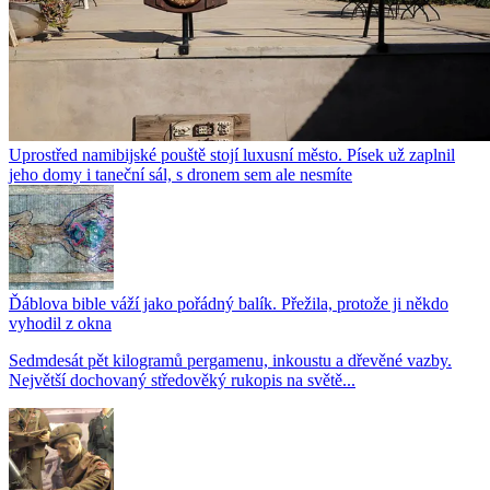
Uprostřed namibijské pouště stojí luxusní město. Písek už zaplnil
jeho domy i taneční sál, s dronem sem ale nesmíte
Ďáblova bible váží jako pořádný balík. Přežila, protože ji někdo
vyhodil z okna
Sedmdesát pět kilogramů pergamenu, inkoustu a dřevěné vazby.
Největší dochovaný středověký rukopis na světě...