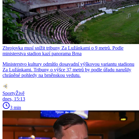
Zbrojovka musí snížit tribuny Za Lužánkami o 9 metrů. Podle
ministerstva stadion kazí panorama Brna
Ministerstvo kultury odmítlo dosavadní výškovou variantu stadionu
Za Lužánkami. Tribuny o výšce 37 metrů by podle úřadu narušily
chráněné pohledy na brněnskou vedutu.
SportyŽivě
dnes, 15:13
3 min