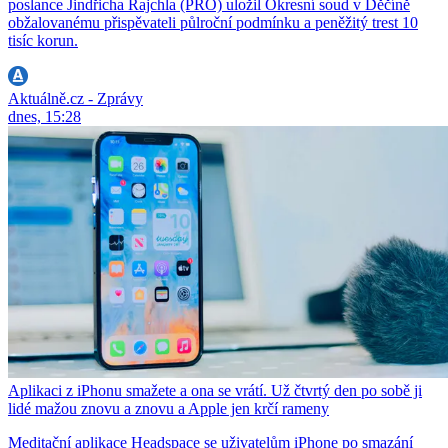
poslance Jindřicha Rajchla (PRO) uložil Okresní soud v Děčíně
obžalovanému přispěvateli půlroční podmínku a peněžitý trest 10
tisíc korun.
Aktuálně.cz - Zprávy
dnes, 15:28
Aplikaci z iPhonu smažete a ona se vrátí. Už čtvrtý den po sobě ji
lidé mažou znovu a znovu a Apple jen krčí rameny
Meditační aplikace Headspace se uživatelům iPhone po smazání