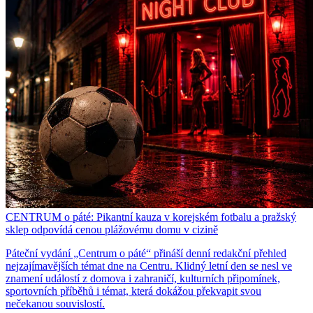
CENTRUM o páté: Pikantní kauza v korejském fotbalu a pražský
sklep odpovídá cenou plážovému domu v cizině
Páteční vydání „Centrum o páté“ přináší denní redakční přehled
nejzajímavějších témat dne na Centru. Klidný letní den se nesl ve
znamení událostí z domova i zahraničí, kulturních připomínek,
sportovních příběhů i témat, která dokážou překvapit svou
nečekanou souvislostí.