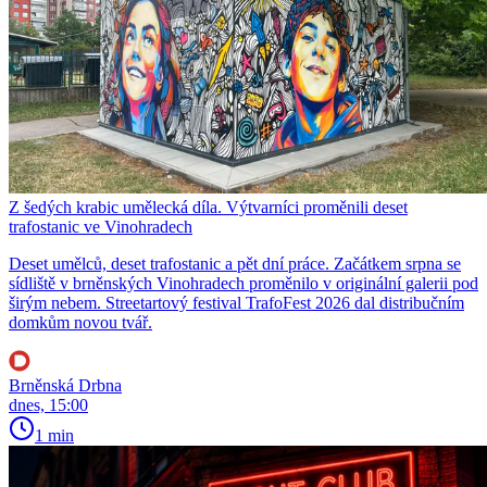
Z šedých krabic umělecká díla. Výtvarníci proměnili deset
trafostanic ve Vinohradech
Deset umělců, deset trafostanic a pět dní práce. Začátkem srpna se
sídliště v brněnských Vinohradech proměnilo v originální galerii pod
širým nebem. Streetartový festival TrafoFest 2026 dal distribučním
domkům novou tvář.
Brněnská Drbna
dnes, 15:00
1 min