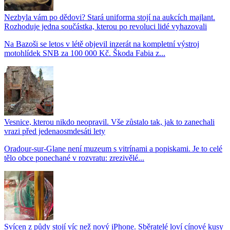
Nezbyla vám po dědovi? Stará uniforma stojí na aukcích majlant.
Rozhoduje jedna součástka, kterou po revoluci lidé vyhazovali
Na Bazoši se letos v létě objevil inzerát na kompletní výstroj
motohlídek SNB za 100 000 Kč. Škoda Fabia z...
Vesnice, kterou nikdo neopravil. Vše zůstalo tak, jak to zanechali
vrazi před jedenaosmdesáti lety
Oradour-sur-Glane není muzeum s vitrínami a popiskami. Je to celé
tělo obce ponechané v rozvratu: zrezivělé...
Svícen z půdy stojí víc než nový iPhone. Sběratelé loví cínové kusy