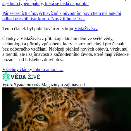
s jedním typem patiny, která se nedá napodobit
Pár secesních cínových svícnů s původním povrchem má aukční
odhad přes 50 tisíc korun. Nový iPhone 16...
Tento článek byl publikován ze zdrojů
VědaŽivě.cz
Články z VědaŽivě.cz přibližují aktuální dění ve světě vědy,
technologií a přírody způsobem, který je srozumitelný i pro čtenáře
bez odborného vzdělání. Nabízejí přehled nových objevů, výzkumů
a trendů, ale i zajímavosti z každodenního života, které mají vědecké
pozadí – od lidského zdraví přes...
Všechny články tohoto autora →
Vybrali jsme pro vás
Magazíny a zajímavosti