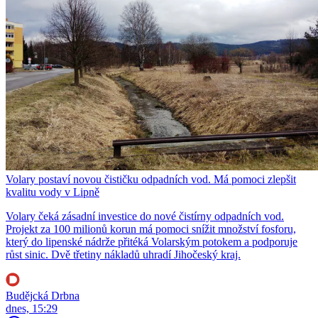
Volary postaví novou čističku odpadních vod. Má pomoci zlepšit
kvalitu vody v Lipně
Volary čeká zásadní investice do nové čistírny odpadních vod.
Projekt za 100 milionů korun má pomoci snížit množství fosforu,
který do lipenské nádrže přitéká Volarským potokem a podporuje
růst sinic. Dvě třetiny nákladů uhradí Jihočeský kraj.
Budějcká Drbna
dnes, 15:29