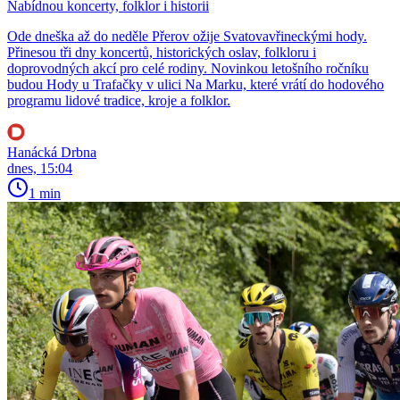
Nabídnou koncerty, folklor i historii
Ode dneška až do neděle Přerov ožije Svatovavřineckými hody.
Přinesou tři dny koncertů, historických oslav, folkloru i
doprovodných akcí pro celé rodiny. Novinkou letošního ročníku
budou Hody u Trafačky v ulici Na Marku, které vrátí do hodového
programu lidové tradice, kroje a folklor.
Hanácká Drbna
dnes, 15:04
1 min