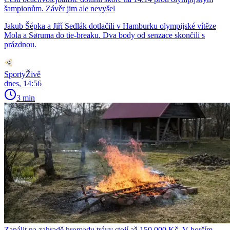
šampionům. Závěr jim ale nevyšel
Jakub Šépka a Jiří Sedlák dotlačili v Hamburku olympijské vítěze
Mola a Søruma do tie-breaku. Dva body od senzace skončili s
prázdnou.
SportyŽivě
dnes, 14:56
3 min
Zapálit na zahradě hromadu trávy stojí až 150 000 Kč. V horším