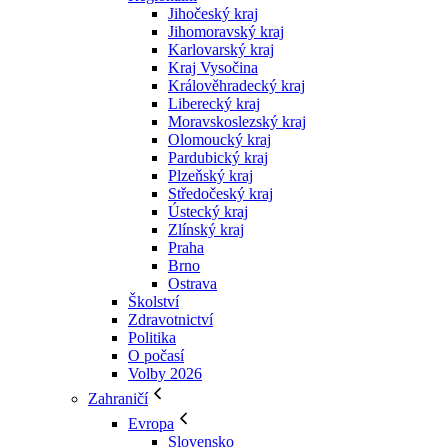
Jihočeský kraj
Jihomoravský kraj
Karlovarský kraj
Kraj Vysočina
Králověhradecký kraj
Liberecký kraj
Moravskoslezský kraj
Olomoucký kraj
Pardubický kraj
Plzeňský kraj
Středočeský kraj
Ústecký kraj
Zlínský kraj
Praha
Brno
Ostrava
Školství
Zdravotnictví
Politika
O počasí
Volby 2026
Zahraničí
Evropa
Slovensko