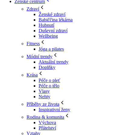
Ženské centrum
Zdraví
Ženské zdraví
Babiččina lékárna
Hubnutí
Duševní zdraví
Wellbeing
Fitness
Jóga a pilates
Módní trendy
Aktuální trendy
Doplňky
Krása
Péče o pleť
Péče o tělo
Vlasy
Nehty
Příběhy ze života
Inspirativní ženy
Rodina & komunita
Výchova
Přátelství
Vztahy