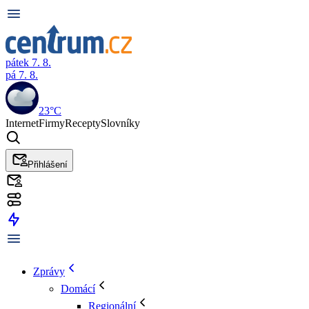
pátek 7. 8.
pá 7. 8.
23°C
Internet
Firmy
Recepty
Slovníky
Přihlášení
Zprávy
Domácí
Regionální