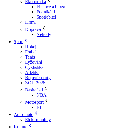
Ekonomika
Finance a burza
Podnikání
Spotřebitel
Krimi
Doprava
Nehody
Sport
Hokej
Fotbal
Tenis
Lyžování
Cyklistika
Atletika
Bojové sporty
ZOH 2026
Basketbal
NBA
Motosport
F1
Auto-moto
Elektromobily
Kultura