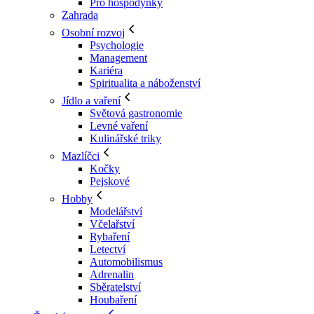
Pro hospodyňky
Zahrada
Osobní rozvoj
Psychologie
Management
Kariéra
Spiritualita a náboženství
Jídlo a vaření
Světová gastronomie
Levné vaření
Kulinářské triky
Mazlíčci
Kočky
Pejskové
Hobby
Modelářství
Včelařství
Rybaření
Letectví
Automobilismus
Adrenalin
Sběratelství
Houbaření