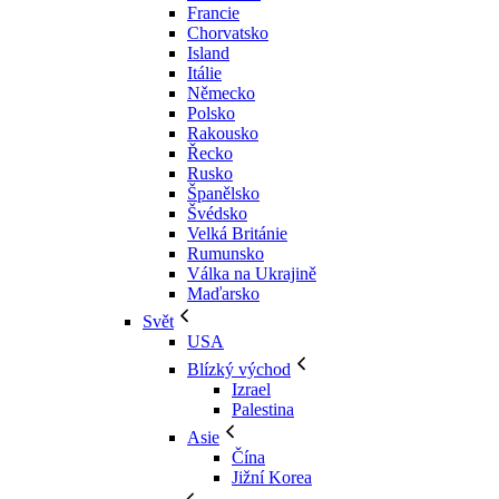
Francie
Chorvatsko
Island
Itálie
Německo
Polsko
Rakousko
Řecko
Rusko
Španělsko
Švédsko
Velká Británie
Rumunsko
Válka na Ukrajině
Maďarsko
Svět
USA
Blízký východ
Izrael
Palestina
Asie
Čína
Jižní Korea