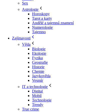
Sex
Astrologie
Horoskopy
Tarot a karty
Andělé a tajemná znamení
Numerologie
Tajemno
Zajímavosti
Věda
Biologie
Ekologie
Fyzika
Geografie
Historie
Chemie
Jazykověda
Vesmír
IT a technologie
Digital
Mobil
Technologie
Trendy
True crime