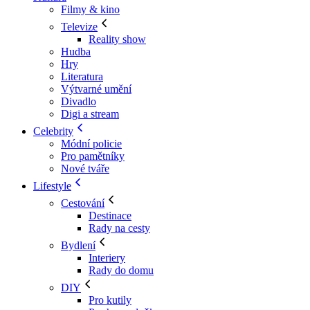
Filmy & kino
Televize
Reality show
Hudba
Hry
Literatura
Výtvarné umění
Divadlo
Digi a stream
Celebrity
Módní policie
Pro pamětníky
Nové tváře
Lifestyle
Cestování
Destinace
Rady na cesty
Bydlení
Interiery
Rady do domu
DIY
Pro kutily