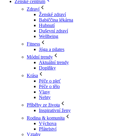
Ženské centrum
Zdraví
Ženské zdraví
Babiččina lékárna
Hubnutí
Duševní zdraví
Wellbeing
Fitness
Jóga a pilates
Módní trendy
Aktuální trendy
Doplňky
Krása
Péče o pleť
Péče o tělo
Vlasy
Nehty
Příběhy ze života
Inspirativní ženy
Rodina & komunita
Výchova
Přátelství
Vztahy