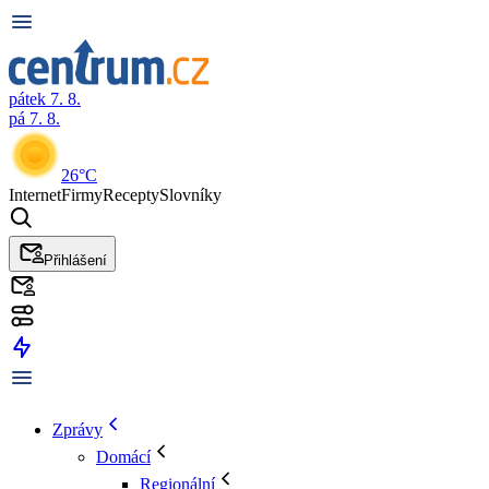
pátek 7. 8.
pá 7. 8.
26°C
Internet
Firmy
Recepty
Slovníky
Přihlášení
Zprávy
Domácí
Regionální