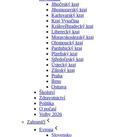
Jihočeský kraj
Jihomoravský kraj
Karlovarský kraj
Kraj Vysočina
Králověhradecký kraj
Liberecký kraj
Moravskoslezský kraj
Olomoucký kraj
Pardubický kraj
Plzeňský kraj
Středočeský kraj
Ústecký kraj
Zlínský kraj
Praha
Brno
Ostrava
Školství
Zdravotnictví
Politika
O počasí
Volby 2026
Zahraničí
Evropa
Slovensko