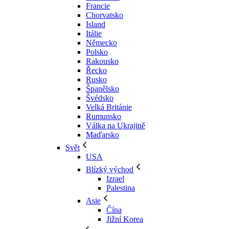
Francie
Chorvatsko
Island
Itálie
Německo
Polsko
Rakousko
Řecko
Rusko
Španělsko
Švédsko
Velká Británie
Rumunsko
Válka na Ukrajině
Maďarsko
Svět
USA
Blízký východ
Izrael
Palestina
Asie
Čína
Jižní Korea