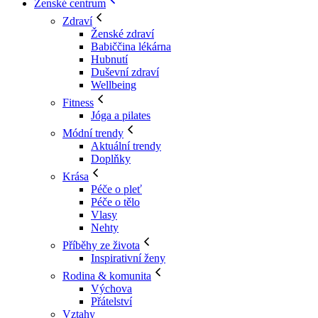
Ženské centrum
Zdraví
Ženské zdraví
Babiččina lékárna
Hubnutí
Duševní zdraví
Wellbeing
Fitness
Jóga a pilates
Módní trendy
Aktuální trendy
Doplňky
Krása
Péče o pleť
Péče o tělo
Vlasy
Nehty
Příběhy ze života
Inspirativní ženy
Rodina & komunita
Výchova
Přátelství
Vztahy