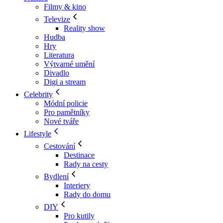
Filmy & kino
Televize
Reality show
Hudba
Hry
Literatura
Výtvarné umění
Divadlo
Digi a stream
Celebrity
Módní policie
Pro pamětníky
Nové tváře
Lifestyle
Cestování
Destinace
Rady na cesty
Bydlení
Interiery
Rady do domu
DIY
Pro kutily