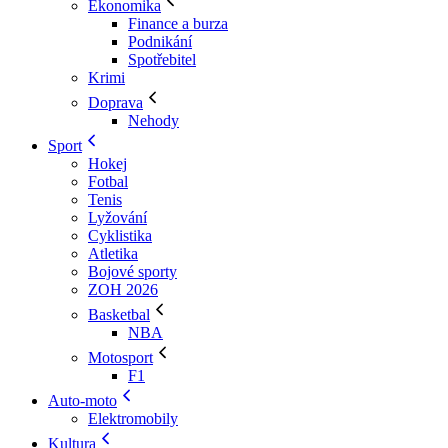
Ekonomika
Finance a burza
Podnikání
Spotřebitel
Krimi
Doprava
Nehody
Sport
Hokej
Fotbal
Tenis
Lyžování
Cyklistika
Atletika
Bojové sporty
ZOH 2026
Basketbal
NBA
Motosport
F1
Auto-moto
Elektromobily
Kultura