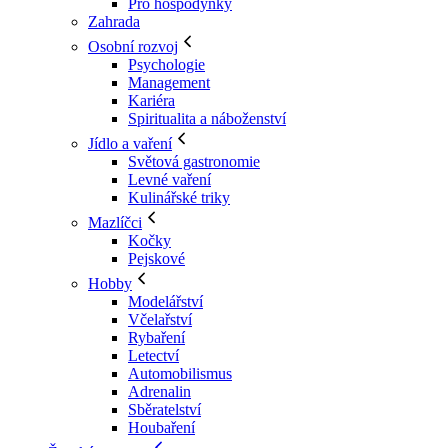
Pro hospodyňky
Zahrada
Osobní rozvoj
Psychologie
Management
Kariéra
Spiritualita a náboženství
Jídlo a vaření
Světová gastronomie
Levné vaření
Kulinářské triky
Mazlíčci
Kočky
Pejskové
Hobby
Modelářství
Včelařství
Rybaření
Letectví
Automobilismus
Adrenalin
Sběratelství
Houbaření