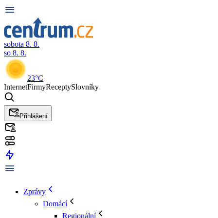
sobota 8. 8.
so 8. 8.
23°C
Internet
Firmy
Recepty
Slovníky
Přihlášení
Zprávy
Domácí
Regionální