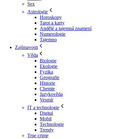
Sex
Astrologie
Horoskopy
Tarot a karty
Andělé a tajemná znamení
Numerologie
Tajemno
Zajímavosti
Věda
Biologie
Ekologie
Fyzika
Geografie
Historie
Chemie
Jazykověda
Vesmír
IT a technologie
Digital
Mobil
Technologie
Trendy
True crime