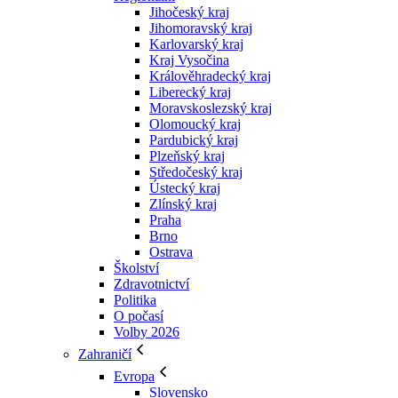
Jihočeský kraj
Jihomoravský kraj
Karlovarský kraj
Kraj Vysočina
Králověhradecký kraj
Liberecký kraj
Moravskoslezský kraj
Olomoucký kraj
Pardubický kraj
Plzeňský kraj
Středočeský kraj
Ústecký kraj
Zlínský kraj
Praha
Brno
Ostrava
Školství
Zdravotnictví
Politika
O počasí
Volby 2026
Zahraničí
Evropa
Slovensko