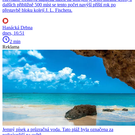
dalších přibližně 500 míst se tento počet navýší příští rok po
přestavbě bloku kolejí J. L. Fischera.
Hanácká Drbna
dnes, 16:51
2 min
Reklama
Jemný písek a průzračná voda. Tato pláž byla označena za
nejkrásnější na světě