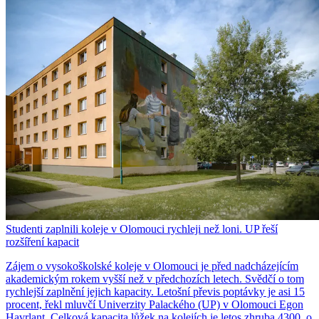
Studenti zaplnili koleje v Olomouci rychleji než loni. UP řeší
rozšíření kapacit
Zájem o vysokoškolské koleje v Olomouci je před nadcházejícím
akademickým rokem vyšší než v předchozích letech. Svědčí o tom
rychlejší zaplnění jejich kapacity. Letošní převis poptávky je asi 15
procent, řekl mluvčí Univerzity Palackého (UP) v Olomouci Egon
Havrlant. Celková kapacita lůžek na kolejích je letos zhruba 4300, o