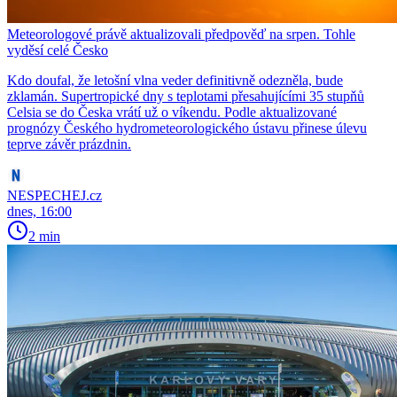
Meteorologové právě aktualizovali předpověď na srpen. Tohle
vyděsí celé Česko
Kdo doufal, že letošní vlna veder definitivně odezněla, bude
zklamán. Supertropické dny s teplotami přesahujícími 35 stupňů
Celsia se do Česka vrátí už o víkendu. Podle aktualizované
prognózy Českého hydrometeorologického ústavu přinese úlevu
teprve závěr prázdnin.
NESPECHEJ.cz
dnes, 16:00
2 min