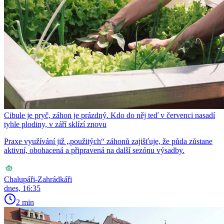
Cibule je pryč, záhon je prázdný. Kdo do něj teď v červenci nasadí
tyhle plodiny, v září sklízí znovu
Praxe využívání již „použitých“ záhonů zajišťuje, že půda zůstane
aktivní, obohacená a připravená na další sezónu výsadby.
Chalupáři-Zahrádkáři
dnes, 16:35
2 min