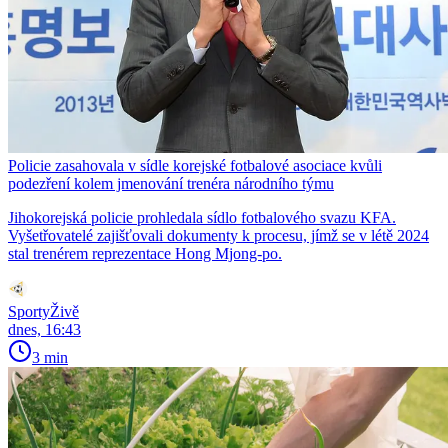
Policie zasahovala v sídle korejské fotbalové asociace kvůli
podezření kolem jmenování trenéra národního týmu
Jihokorejská policie prohledala sídlo fotbalového svazu KFA.
Vyšetřovatelé zajišťovali dokumenty k procesu, jímž se v létě 2024
stal trenérem reprezentace Hong Mjong-po.
SportyŽivě
dnes, 16:43
3 min