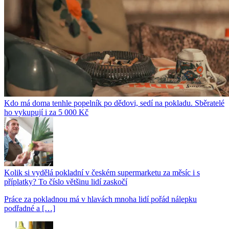
Kdo má doma tenhle popelník po dědovi, sedí na pokladu. Sběratelé
ho vykupují i za 5 000 Kč
Kolik si vydělá pokladní v českém supermarketu za měsíc i s
příplatky? To číslo většinu lidí zaskočí
Práce za pokladnou má v hlavách mnoha lidí pořád nálepku
podřadné a […]