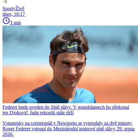
SportyŽivě
dnes, 16:17
3 min
Federer bude uveden do Síně slávy. V grandslamech ho překonal
jen Djokovič, řadu rekordů stále drží
Vstupenky na ceremoniál v Newportu se vyprodaly za dvě minuty.
Roger Federer vstoupí do Mezinárodní tenisové síně slávy 29. srpna
2026.