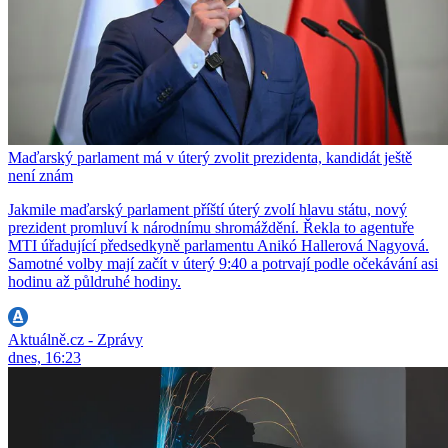
Maďarský parlament má v úterý zvolit prezidenta, kandidát ještě
není znám
Jakmile maďarský parlament příští úterý zvolí hlavu státu, nový
prezident promluví k národnímu shromáždění. Řekla to agentuře
MTI úřadující předsedkyně parlamentu Anikó Hallerová Nagyová.
Samotné volby mají začít v úterý 9:40 a potrvají podle očekávání asi
hodinu až půldruhé hodiny.
Aktuálně.cz - Zprávy
dnes, 16:23