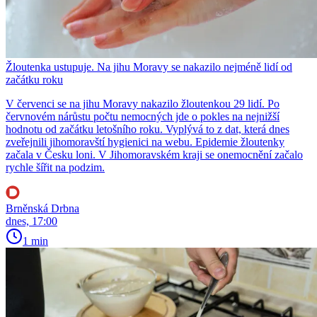
Žloutenka ustupuje. Na jihu Moravy se nakazilo nejméně lidí od
začátku roku
V červenci se na jihu Moravy nakazilo žloutenkou 29 lidí. Po
červnovém nárůstu počtu nemocných jde o pokles na nejnižší
hodnotu od začátku letošního roku. Vyplývá to z dat, která dnes
zveřejnili jihomoravští hygienici na webu. Epidemie žloutenky
začala v Česku loni. V Jihomoravském kraji se onemocnění začalo
rychle šířit na podzim.
Brněnská Drbna
dnes, 17:00
1 min