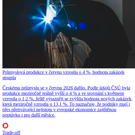
Průmyslová produkce v červnu vzrostla o 4 %, hodnota zakázek
stoupla
Českému průmyslu se v červnu 2026 dařilo. Podle údajů ČSÚ byla
produkce meziročně reálně vyšší o 4 % a ve srovnání s květnem
vzrostla o 1,2 %. Ještě výrazněji se zvýšila hodnota nových zakázek,
která meziročně vzrostla o 13,1 %. To naznačuje, že podniky mají i
přes přetrvávající nejistotu v evropské ekonomice zajištěnou
poptávku i pro další měsíce.
Trade-off