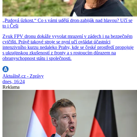
„Pudová úzkost.“ Co s vámi udělá dron-zabiják nad hlavou? Učí se
to i Češi
Zvuk FPV dronu dokáže vyvolat mrazení v zádech i na bezpečném
cvičišti. Právě takové stroje se nyní učí ovládat účastníci
intenzivního kurzu nedaleko Prahy, kde se české prostředí propojuje
s ukrajinskou zkušeností z fronty a s rostoucím důrazem na
obranyschopnost státu i společnosti.
Aktuálně.cz - Zprávy
dnes, 16:24
Reklama