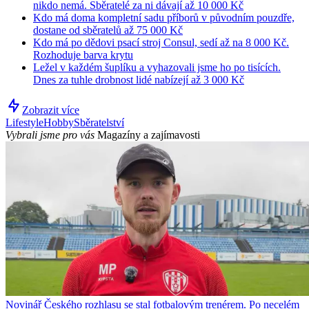
nikdo nemá. Sběratelé za ni dávají až 10 000 Kč
Kdo má doma kompletní sadu příborů v původním pouzdře,
dostane od sběratelů až 75 000 Kč
Kdo má po dědovi psací stroj Consul, sedí až na 8 000 Kč.
Rozhoduje barva krytu
Ležel v každém šuplíku a vyhazovali jsme ho po tisících.
Dnes za tuhle drobnost lidé nabízejí až 3 000 Kč
Zobrazit více
Lifestyle
Hobby
Sběratelství
Vybrali jsme pro vás
Magazíny a zajímavosti
Novinář Českého rozhlasu se stal fotbalovým trenérem. Po necelém