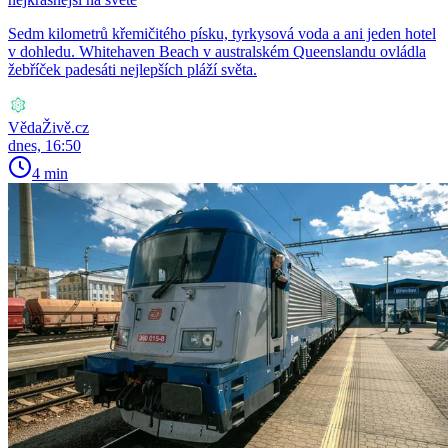
Sedm kilometrů křemičitého písku, tyrkysová voda a ani jeden hotel
v dohledu. Whitehaven Beach v australském Queenslandu ovládla
žebříček padesáti nejlepších pláží světa.
VědaŽivě.cz
dnes, 16:50
4 min