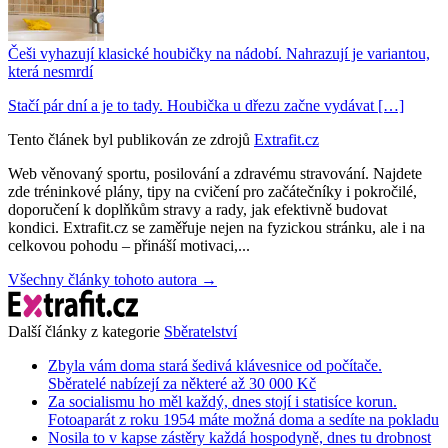
Češi vyhazují klasické houbičky na nádobí. Nahrazují je variantou,
která nesmrdí
Stačí pár dní a je to tady. Houbička u dřezu začne vydávat […]
Tento článek byl publikován ze zdrojů
Extrafit.cz
Web věnovaný sportu, posilování a zdravému stravování. Najdete
zde tréninkové plány, tipy na cvičení pro začátečníky i pokročilé,
doporučení k doplňkům stravy a rady, jak efektivně budovat
kondici. Extrafit.cz se zaměřuje nejen na fyzickou stránku, ale i na
celkovou pohodu – přináší motivaci,...
Všechny články tohoto autora →
Další články z kategorie
Sběratelství
Zbyla vám doma stará šedivá klávesnice od počítače.
Sběratelé nabízejí za některé až 30 000 Kč
Za socialismu ho měl každý, dnes stojí i statisíce korun.
Fotoaparát z roku 1954 máte možná doma a sedíte na pokladu
Nosila to v kapse zástěry každá hospodyně, dnes tu drobnost