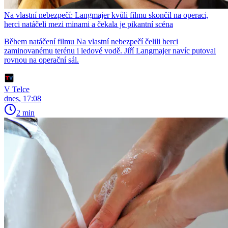
Na vlastní nebezpečí: Langmajer kvůli filmu skončil na operaci,
herci natáčeli mezi minami a čekala je pikantní scéna
Během natáčení filmu Na vlastní nebezpečí čelili herci
zaminovanému terénu i ledové vodě. Jiří Langmajer navíc putoval
rovnou na operační sál.
V Telce
dnes, 17:08
2 min