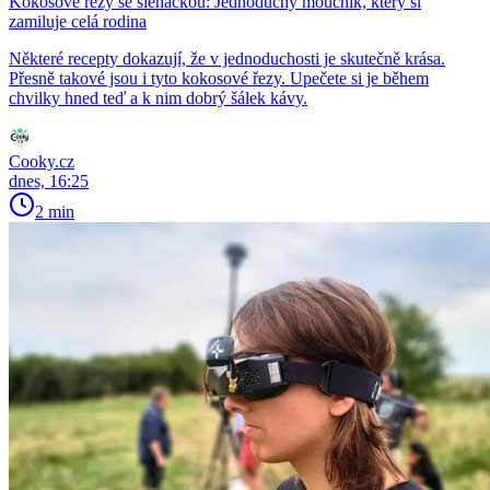
Kokosové řezy se šlehačkou: Jednoduchý moučník, který si
zamiluje celá rodina
Některé recepty dokazují, že v jednoduchosti je skutečně krása.
Přesně takové jsou i tyto kokosové řezy. Upečete si je během
chvilky hned teď a k nim dobrý šálek kávy.
Cooky.cz
dnes, 16:25
2 min