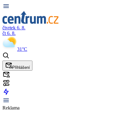
čtvrtek 6. 8.
čt 6. 8.
31°C
Přihlášení
Reklama