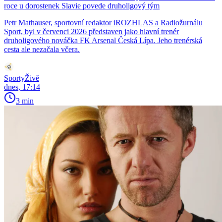
roce u dorostenek Slavie povede druholigový tým
Petr Mathauser, sportovní redaktor iROZHLAS a Radiožurnálu
Sport, byl v červenci 2026 představen jako hlavní trenér
druholigového nováčka FK Arsenal Česká Lípa. Jeho trenérská
cesta ale nezačala včera.
SportyŽivě
dnes, 17:14
3 min