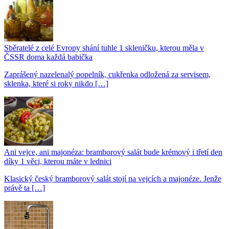
Sběratelé z celé Evropy shání tuhle 1 skleničku, kterou měla v
ČSSR doma každá babička
Zaprášený nazelenalý popelník, cukřenka odložená za servisem,
sklenka, které si roky nikdo […]
Ani vejce, ani majonéza: bramborový salát bude krémový i třetí den
díky 1 věci, kterou máte v lednici
Klasický český bramborový salát stojí na vejcích a majonéze. Jenže
právě ta […]