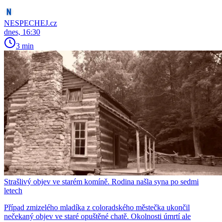
NESPECHEJ.cz
dnes, 16:30
3 min
Strašlivý objev ve starém komíně. Rodina našla syna po sedmi
letech
Případ zmizelého mladíka z coloradského městečka ukončil
nečekaný objev ve staré opuštěné chatě. Okolnosti úmrtí ale