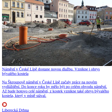
Náměstí v České Lípě dostane novou dlažbu. Vznikne i obrys
bývalého kostela
Na Škroupově náměstí v České Lípě začaly práce na novém
vydláždění. Do konce roku by mělo být po celém obvodu náměstí.
Až bude hotovo celé náměstí, z kostek vznikne také obrys bývalého
kostela, který v místě stával.
Liberecká Drbna