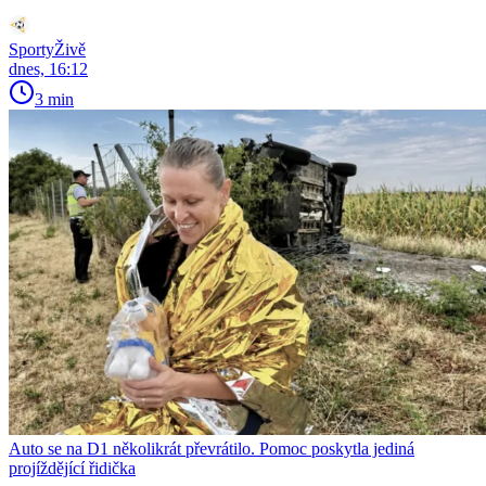
SportyŽivě
dnes, 16:12
3 min
Auto se na D1 několikrát převrátilo. Pomoc poskytla jediná
projíždějící řidička