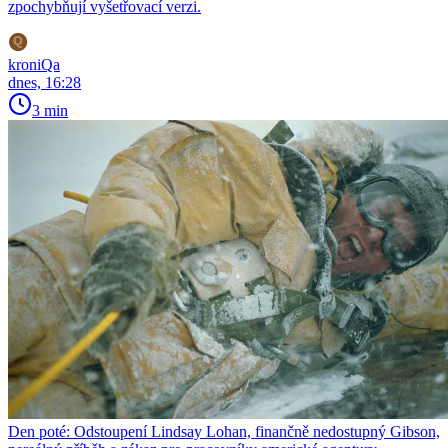
zpochybňují vyšetřovací verzi.
kroniQa
dnes, 16:28
3 min
Den poté: Odstoupení Lindsay Lohan, finančně nedostupný Gibson,