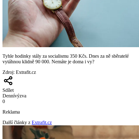
Tyhle hodinky stály za socialismu 350 Kčs. Dnes za ně sběratelé
vytáhnou klidně 90 000. Nemáte je doma i vy?
Zdroj
:
Extrafit.cz
Sdílet
Denní
výzva
0
Reklama
Další články z
Extrafit.cz