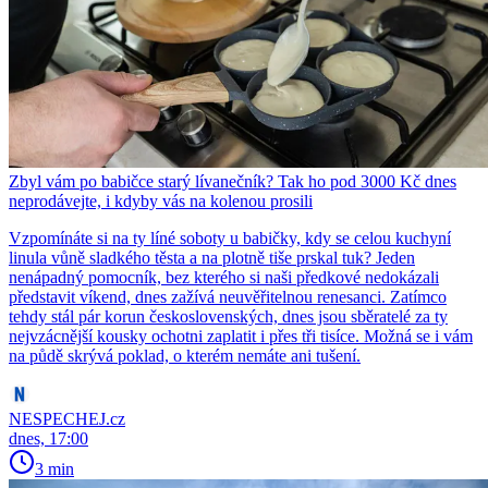
Zbyl vám po babičce starý lívanečník? Tak ho pod 3000 Kč dnes
neprodávejte, i kdyby vás na kolenou prosili
Vzpomínáte si na ty líné soboty u babičky, kdy se celou kuchyní
linula vůně sladkého těsta a na plotně tiše prskal tuk? Jeden
nenápadný pomocník, bez kterého si naši předkové nedokázali
představit víkend, dnes zažívá neuvěřitelnou renesanci. Zatímco
tehdy stál pár korun československých, dnes jsou sběratelé za ty
nejvzácnější kousky ochotni zaplatit i přes tři tisíce. Možná se i vám
na půdě skrývá poklad, o kterém nemáte ani tušení.
NESPECHEJ.cz
dnes, 17:00
3 min