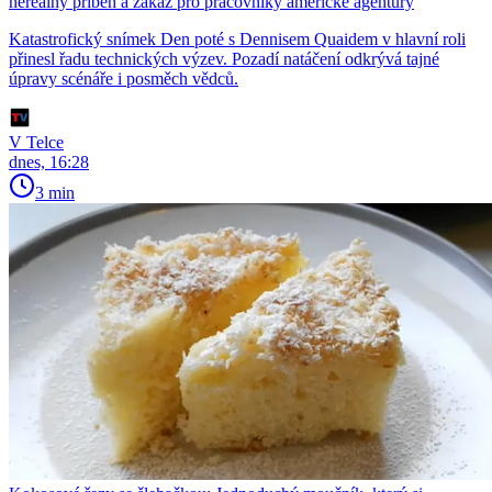
nereálný příběh a zákaz pro pracovníky americké agentury
Katastrofický snímek Den poté s Dennisem Quaidem v hlavní roli
přinesl řadu technických výzev. Pozadí natáčení odkrývá tajné
úpravy scénáře i posměch vědců.
V Telce
dnes, 16:28
3 min