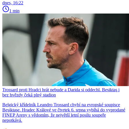
dnes, 16:22
1 min
Trossard proti Hradci hrát nebude a Darida si oddechl. Beşiktaş i
bez hvězdy čeká plný stadion
Belgický křídelník Leandro Trossard chybí na evropské soupisce
Beşiktaşe. Hradec Králové ve čtvrtek 6. srpna vybíhá do vyprodané
FINEP Areny s vědomím, že největší letní posilu soupeře
nepotkává.