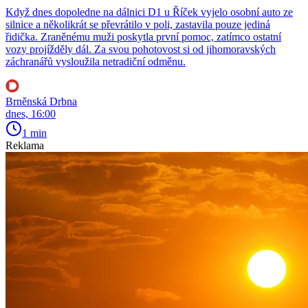
Když dnes dopoledne na dálnici D1 u Říček vyjelo osobní auto ze
silnice a několikrát se převrátilo v poli, zastavila pouze jediná
řidička. Zraněnému muži poskytla první pomoc, zatímco ostatní
vozy projížděly dál. Za svou pohotovost si od jihomoravských
záchranářů vysloužila netradiční odměnu.
Brněnská Drbna
dnes, 16:00
1 min
Reklama