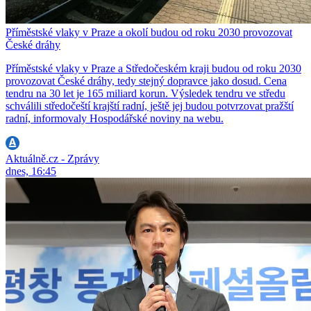
Příměstské vlaky v Praze a okolí budou od roku 2030 provozovat
České dráhy
Příměstské vlaky v Praze a Středočeském kraji budou od roku 2030
provozovat České dráhy, tedy stejný dopravce jako dosud. Cena
tendru na 30 let je 165 miliard korun. Výsledek tendru ve středu
schválili středočeští krajští radní, ještě jej budou potvrzovat pražští
radní, informovaly Hospodářské noviny na webu.
Aktuálně.cz - Zprávy
dnes, 16:45