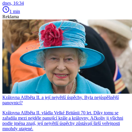
dnes, 16:34
1 min
Reklama
Královna Alžběta II. a její největší úspěchy. Byla nejúspěšnější
panovnicí?
Královna Alžběta II. vládla Velké Británii 70 let. Díky tomu se
zařadila mezi nejdéle panující krále a královny. Ačkoliv ji všichni
podle jména znají, její největší úspěchy zůstávají širší veřejnosti
mnohdy utajené.