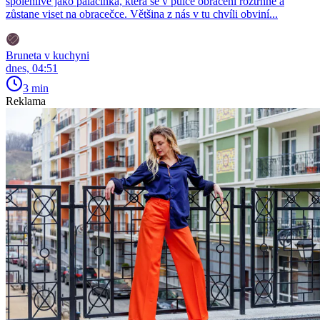
spolehlivě jako palačinka, která se v půlce obracení roztrhne a
zůstane viset na obracečce. Většina z nás v tu chvíli obviní...
Bruneta v kuchyni
dnes, 04:51
3 min
Reklama