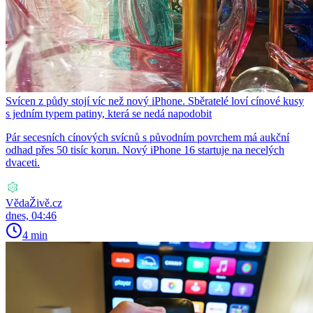
Svícen z půdy stojí víc než nový iPhone. Sběratelé loví cínové kusy
s jedním typem patiny, která se nedá napodobit
Pár secesních cínových svícnů s původním povrchem má aukční
odhad přes 50 tisíc korun. Nový iPhone 16 startuje na necelých
dvaceti.
VědaŽivě.cz
dnes, 04:46
4 min