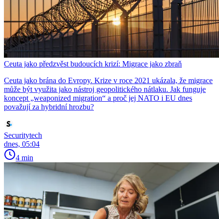
Ceuta jako předzvěst budoucích krizí: Migrace jako zbraň
Ceuta jako brána do Evropy. Krize v roce 2021 ukázala, že migrace
může být využita jako nástroj geopolitického nátlaku. Jak funguje
koncept „weaponized migration“ a proč jej NATO i EU dnes
považují za hybridní hrozbu?
Securitytech
dnes, 05:04
4 min