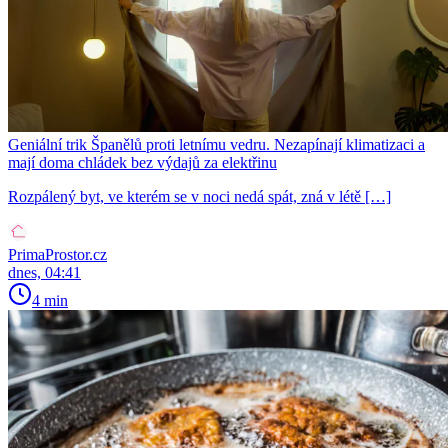
Geniální trik Španělů proti letnímu vedru. Nezapínají klimatizaci a
mají doma chládek bez výdajů za elektřinu
Rozpálený byt, ve kterém se v noci nedá spát, zná v létě […]
PrimaProstor.cz
dnes, 04:41
4 min