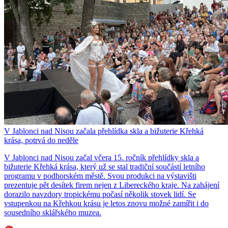
V Jablonci nad Nisou začala přehlídka skla a bižuterie Křehká
krása, potrvá do neděle
V Jablonci nad Nisou začal včera 15. ročník přehlídky skla a
bižuterie Křehká krása, který už se stal tradiční součástí letního
programu v podhorském městě. Svou produkci na výstavišti
prezentuje pět desítek firem nejen z Libereckého kraje. Na zahájení
dorazilo navzdory tropickému počasí několik stovek lidí. Se
vstupenkou na Křehkou krásu je letos znovu možné zamířit i do
sousedního sklářského muzea.