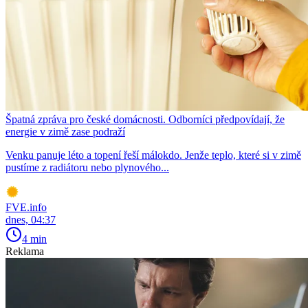
Špatná zpráva pro české domácnosti. Odborníci předpovídají, že
energie v zimě zase podraží
Venku panuje léto a topení řeší málokdo. Jenže teplo, které si v zimě
pustíme z radiátoru nebo plynového...
FVE.info
dnes, 04:37
4 min
Reklama