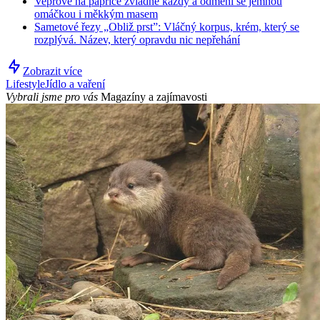
Vepřové na paprice zvládne každý a odmění se jemnou
omáčkou i měkkým masem
Sametové řezy „Obliž prst”: Vláčný korpus, krém, který se
rozplývá. Název, který opravdu nic nepřehání
Zobrazit více
Lifestyle
Jídlo a vaření
Vybrali jsme pro vás
Magazíny a zajímavosti