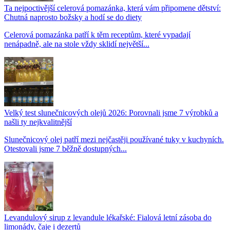
Ta nejpoctivější celerová pomazánka, která vám připomene dětství:
Chutná naprosto božsky a hodí se do diety
Celerová pomazánka patří k těm receptům, které vypadají
nenápadně, ale na stole vždy sklidí největší...
Velký test slunečnicových olejů 2026: Porovnali jsme 7 výrobků a
našli ty nejkvalitnější
Slunečnicový olej patří mezi nejčastěji používané tuky v kuchyních.
Otestovali jsme 7 běžně dostupných...
Levandulový sirup z levandule lékařské: Fialová letní zásoba do
limonády, čaje i dezertů