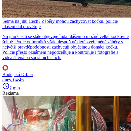
Šelma na jihu Čech? Záběry mohou zachycovat kočku, policie
hlášení dál prověřuje
Na jihu Čech se stále objevuje řada hlášení o možné velké kočkovité
šelmě. Podle odborníků však alespoň některé zveřejněné záběry s
největší pravděpodobností zachycují obyčejnou domácí kočku.
Policie přesto oznámení nepodceňuje a kontroluje i fotografie a
videa šířená na sociálních sítích.
Budějcká Drbna
dnes, 04:46
2 min
Reklama