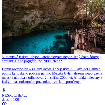
V mexické jeskyni objevili archeologové neporušený čokoládový
artefakt. Dá se po(u)žít i po 2000 letech?
Deník Mexico News Daily uvádí, že v jeskyni v Playa del Carmen
poblíž karibského pobřeží jižního Mexika byla nalezena neporušená
mayská nádoba s odhadovaným stářím 2000 let. Artefakt nalezený v
jeskyni na soukromém pozemku je zcela neporušený.
NESPECHEJ.cz
dnes, 05:00