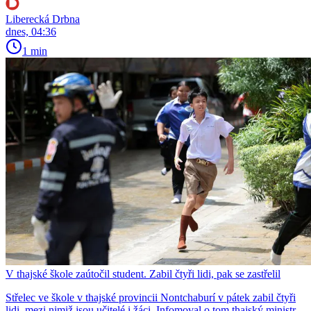
Liberecká Drbna
dnes, 04:36
1 min
V thajské škole zaútočil student. Zabil čtyři lidi, pak se zastřelil
Střelec ve škole v thajské provincii Nontchaburí v pátek zabil čtyři
lidi, mezi nimiž jsou učitelé i žáci. Infomoval o tom thajský ministr