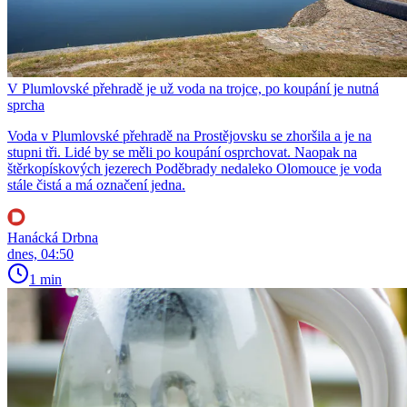
V Plumlovské přehradě je už voda na trojce, po koupání je nutná
sprcha
Voda v Plumlovské přehradě na Prostějovsku se zhoršila a je na
stupni tři. Lidé by se měli po koupání osprchovat. Naopak na
štěrkopískových jezerech Poděbrady nedaleko Olomouce je voda
stále čistá a má označení jedna.
Hanácká Drbna
dnes, 04:50
1 min