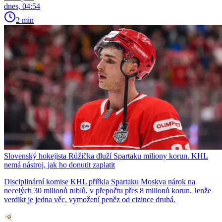
dnes, 04:54
2 min
Slovenský hokejista Růžička dluží Spartaku miliony korun. KHL
nemá nástroj, jak ho donutit zaplatit
Disciplinární komise KHL přiřkla Spartaku Moskva nárok na
necelých 30 milionů rublů, v přepočtu přes 8 milionů korun. Jenže
verdikt je jedna věc, vymožení peněz od cizince druhá.