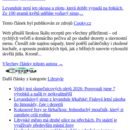
Levandule není jen okrasa u plotu, která dobře vypadá na fotkách.
Ze 100 gramů květů uděláte voňavý sirup,...
Tento článek byl publikován ze zdrojů
Cooky.cz
Web přináší širokou škálu receptů pro všechny příležitosti – od
rychlých večeří a domácího pečiva až po sladké dezerty a slavnostní
menu. Čtenáři zde najdou nápady, které potěší začátečníky i zkušené
kuchaře, a spoustu praktických tipů, jak z běžných surovin vykouzlit
skvělá jídla. Kromě...
Všechny články tohoto autora →
Další články z kategorie
Lifestyle
Velký test slunečnicových olejů 2026: Porovnali jsme 7
výrobků a našli ty nejkvalitnější
Levandulový sirup z levandule lékařské: Fialová letní zásoba
do limonády, čaje i dezertů
Kokosové řezy se šlehačkou: Jednoduchý moučník, který si
zamiluje celá rodina
Libyjské město má druhé ulice na střechách. Po staletí je
využívaly především místní ženy