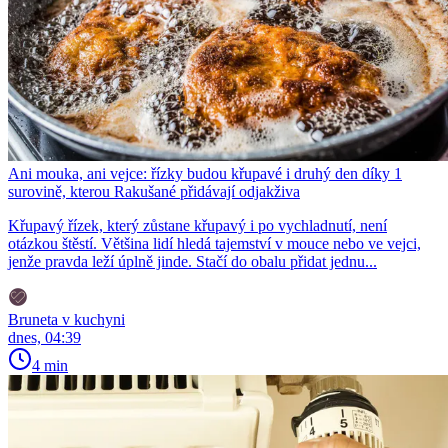
Ani mouka, ani vejce: řízky budou křupavé i druhý den díky 1
surovině, kterou Rakušané přidávají odjakživa
Křupavý řízek, který zůstane křupavý i po vychladnutí, není
otázkou štěstí. Většina lidí hledá tajemství v mouce nebo ve vejci,
jenže pravda leží úplně jinde. Stačí do obalu přidat jednu...
Bruneta v kuchyni
dnes, 04:39
4 min