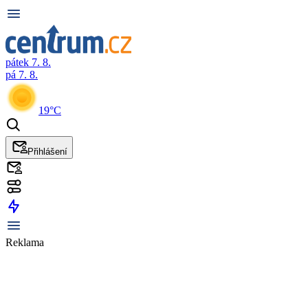
pátek 7. 8.
pá 7. 8.
19°C
Přihlášení
Reklama