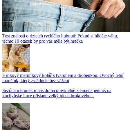
Test znalostí o rizicích rychlého hubnutí: Pokud si hlídáte váhu,
těchto 10 otázek by pro vás měla být hračka
Hrnkový meruňkový koláč s tvarohem a drobenkou: Ovocný letní
moučník, který zvládnete bez vážení
Sezóna meruněk u nás doma pravidelně znamená jediné: na
kuchyňské lince přistane velký plech hrnkového...