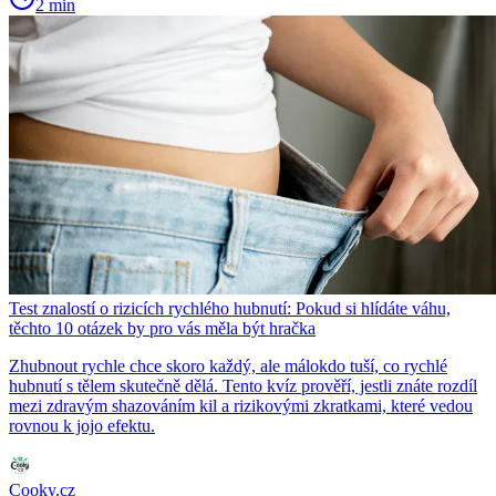
2 min
Test znalostí o rizicích rychlého hubnutí: Pokud si hlídáte váhu,
těchto 10 otázek by pro vás měla být hračka
Zhubnout rychle chce skoro každý, ale málokdo tuší, co rychlé
hubnutí s tělem skutečně dělá. Tento kvíz prověří, jestli znáte rozdíl
mezi zdravým shazováním kil a rizikovými zkratkami, které vedou
rovnou k jojo efektu.
Cooky.cz