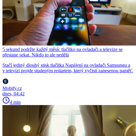
5 sekund podržte každý měsíc tlačítko na ovladači a televize se
přestane sekat. Nikdo to ale nedělá
Stačí jediný dlouhý stisk tlačítka Napájení na ovladači Samsungu a
v televizi projde studeným restartem, který vyčistí zanesenou paměť.
Mobify.cz
dnes, 04:42
4 min