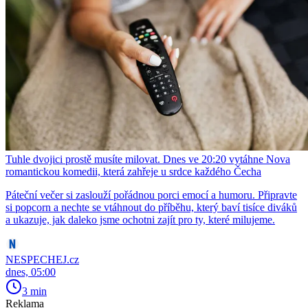
Tuhle dvojici prostě musíte milovat. Dnes ve 20:20 vytáhne Nova
romantickou komedii, která zahřeje u srdce každého Čecha
Páteční večer si zaslouží pořádnou porci emocí a humoru. Připravte
si popcorn a nechte se vtáhnout do příběhu, který baví tisíce diváků
a ukazuje, jak daleko jsme ochotni zajít pro ty, které milujeme.
NESPECHEJ.cz
dnes, 05:00
3 min
Reklama