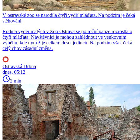
V ostravské zoo se narodila čtyři vydří mláďata. Na podzim je čeká
stěhování
Rodina vyder malých v Zoo Ostrava se po roční pauze rozrostla o
čtyři mláďata. Návštěvníci je mohou zahlédnout ve venkovním
výběhu, kde nyní žije celkem deset jedinců. Na podzim však čeká
celý chov zásadní změna.
Ostravská Drbna
dnes, 05:12
2 min