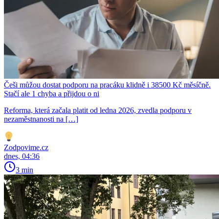
Češi můžou dostat podporu na pracáku klidně i 38500 Kč měsíčně.
Stačí ale 1 chyba a přijdou o ni
Reforma, která začala platit od ledna 2026, zvedla podporu v
nezaměstnanosti na […]
Zodpovime.cz
dnes, 04:36
3 min