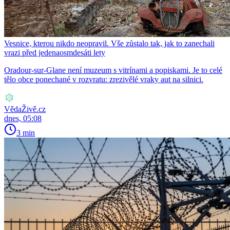
Vesnice, kterou nikdo neopravil. Vše zůstalo tak, jak to zanechali
vrazi před jedenaosmdesáti lety
Oradour-sur-Glane není muzeum s vitrínami a popiskami. Je to celé
tělo obce ponechané v rozvratu: zrezivělé vraky aut na silnici.
VědaŽivě.cz
dnes, 05:08
3 min