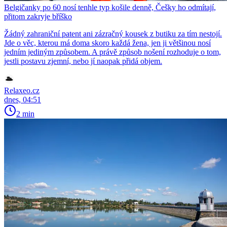
Belgičanky po 60 nosí tenhle typ košile denně, Češky ho odmítají,
přitom zakryje bříško
Žádný zahraniční patent ani zázračný kousek z butiku za tím nestojí.
Jde o věc, kterou má doma skoro každá žena, jen ji většinou nosí
jedním jediným způsobem. A právě způsob nošení rozhoduje o tom,
jestli postavu zjemní, nebo jí naopak přidá objem.
Relaxeo.cz
dnes, 04:51
2 min