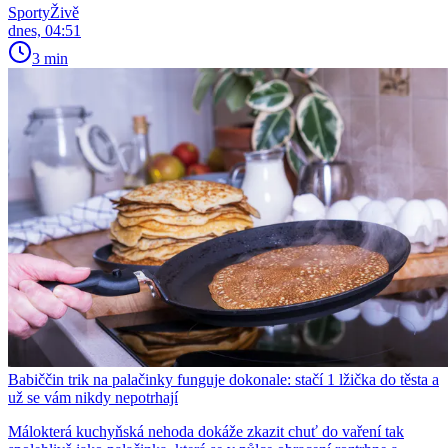
SportyŽivě
dnes, 04:51
3 min
Babiččin trik na palačinky funguje dokonale: stačí 1 lžička do těsta a
už se vám nikdy nepotrhají
Málokterá kuchyňská nehoda dokáže zkazit chuť do vaření tak