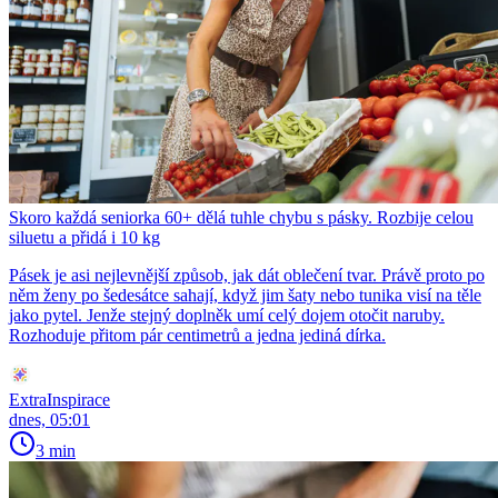
Skoro každá seniorka 60+ dělá tuhle chybu s pásky. Rozbije celou
siluetu a přidá i 10 kg
Pásek je asi nejlevnější způsob, jak dát oblečení tvar. Právě proto po
něm ženy po šedesátce sahají, když jim šaty nebo tunika visí na těle
jako pytel. Jenže stejný doplněk umí celý dojem otočit naruby.
Rozhoduje přitom pár centimetrů a jedna jediná dírka.
ExtraInspirace
dnes, 05:01
3 min