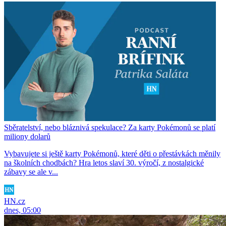
Sběratelství, nebo bláznivá spekulace? Za karty Pokémonů se platí
miliony dolarů
Vybavujete si ještě karty Pokémonů, které děti o přestávkách měnily
na školních chodbách? Hra letos slaví 30. výročí, z nostalgické
zábavy se ale v...
HN.cz
dnes, 05:00