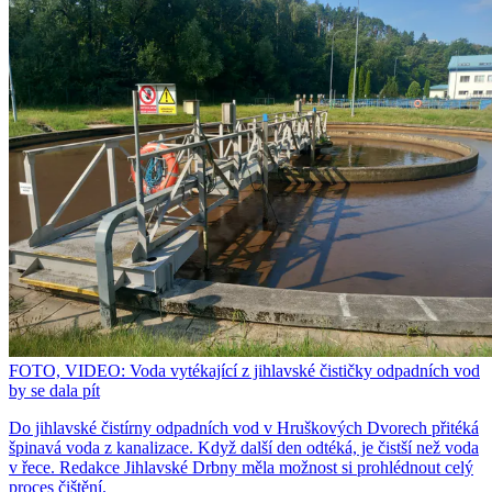
FOTO, VIDEO: Voda vytékající z jihlavské čističky odpadních vod
by se dala pít
Do jihlavské čistírny odpadních vod v Hruškových Dvorech přitéká
špinavá voda z kanalizace. Když další den odtéká, je čistší než voda
v řece. Redakce Jihlavské Drbny měla možnost si prohlédnout celý
proces čištění.