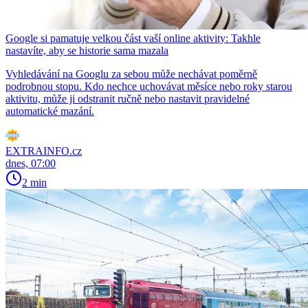
Google si pamatuje velkou část vaší online aktivity: Takhle
nastavíte, aby se historie sama mazala
Vyhledávání na Googlu za sebou může nechávat poměrně
podrobnou stopu. Kdo nechce uchovávat měsíce nebo roky starou
aktivitu, může ji odstranit ručně nebo nastavit pravidelné
automatické mazání.
EXTRAINFO.cz
dnes, 07:00
2 min