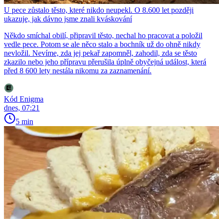
U pece zůstalo těsto, které nikdo neupekl. O 8.600 let později
ukazuje, jak dávno jsme znali kváskování
Někdo smíchal obilí, připravil těsto, nechal ho pracovat a položil
vedle pece. Potom se ale něco stalo a bochník už do ohně nikdy
nevložil. Nevíme, zda jej pekař zapomněl, zahodil, zda se těsto
zkazilo nebo jeho přípravu přerušila úplně obyčejná událost, která
před 8 600 lety nestála nikomu za zaznamenání.
Kód Enigma
dnes, 07:21
5 min