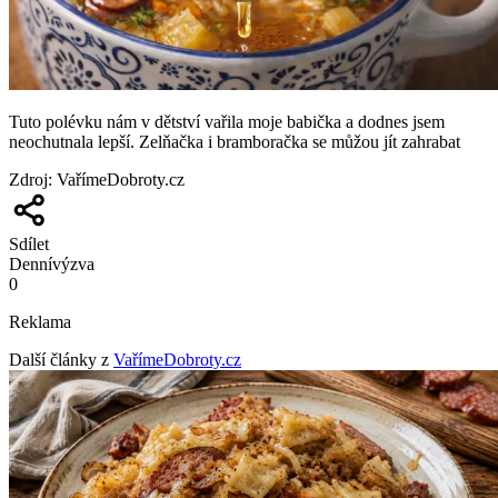
Tuto polévku nám v dětství vařila moje babička a dodnes jsem
neochutnala lepší. Zelňačka i bramboračka se můžou jít zahrabat
Zdroj
:
VařímeDobroty.cz
Sdílet
Denní
výzva
0
Reklama
Další články z
VařímeDobroty.cz