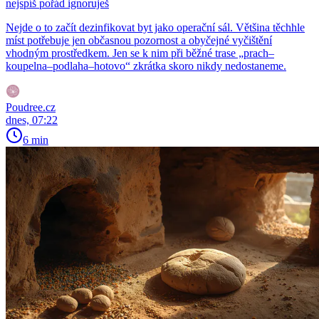
nejspíš pořád ignoruješ
Nejde o to začít dezinfikovat byt jako operační sál. Většina těchhle
míst potřebuje jen občasnou pozornost a obyčejné vyčištění
vhodným prostředkem. Jen se k nim při běžné trase „prach–
koupelna–podlaha–hotovo“ zkrátka skoro nikdy nedostaneme.
Poudree.cz
dnes, 07:22
6 min