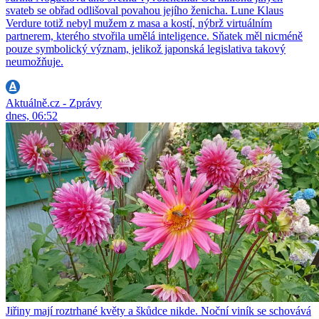
svateb se obřad odlišoval povahou jejího ženicha. Lune Klaus
Verdure totiž nebyl mužem z masa a kostí, nýbrž virtuálním
partnerem, kterého stvořila umělá inteligence. Sňatek měl nicméně
pouze symbolický význam, jelikož japonská legislativa takový
neumožňuje.
Aktuálně.cz - Zprávy
dnes, 06:52
Jiřiny mají roztrhané květy a škůdce nikde. Noční viník se schovává