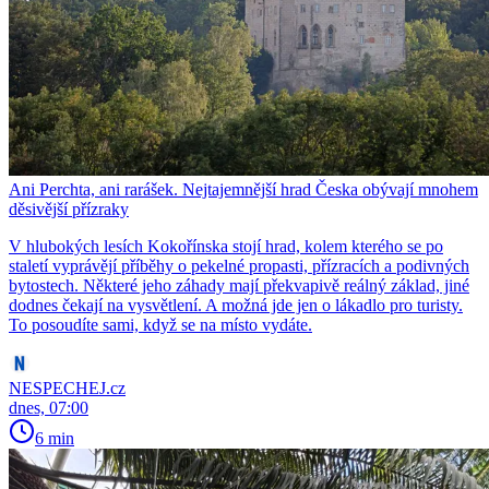
Ani Perchta, ani rarášek. Nejtajemnější hrad Česka obývají mnohem
děsivější přízraky
V hlubokých lesích Kokořínska stojí hrad, kolem kterého se po
staletí vyprávějí příběhy o pekelné propasti, přízracích a podivných
bytostech. Některé jeho záhady mají překvapivě reálný základ, jiné
dodnes čekají na vysvětlení. A možná jde jen o lákadlo pro turisty.
To posoudíte sami, když se na místo vydáte.
NESPECHEJ.cz
dnes, 07:00
6 min