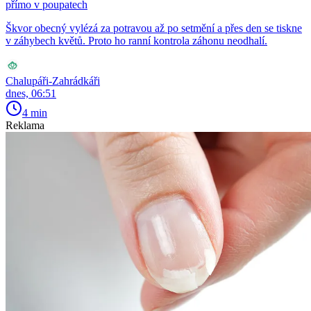
přímo v poupatech
Škvor obecný vylézá za potravou až po setmění a přes den se tiskne
v záhybech květů. Proto ho ranní kontrola záhonu neodhalí.
Chalupáři-Zahrádkáři
dnes, 06:51
4 min
Reklama