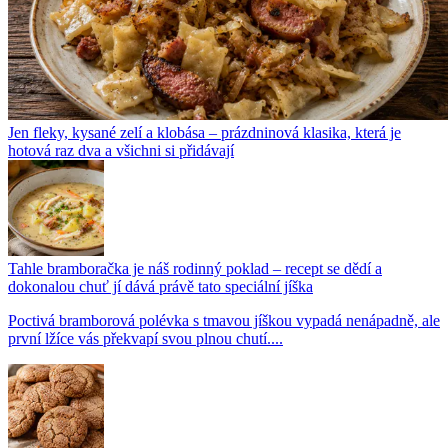
Jen fleky, kysané zelí a klobása – prázdninová klasika, která je
hotová raz dva a všichni si přidávají
Tahle bramboračka je náš rodinný poklad – recept se dědí a
dokonalou chuť jí dává právě tato speciální jíška
Poctivá bramborová polévka s tmavou jíškou vypadá nenápadně, ale
první lžíce vás překvapí svou plnou chutí....