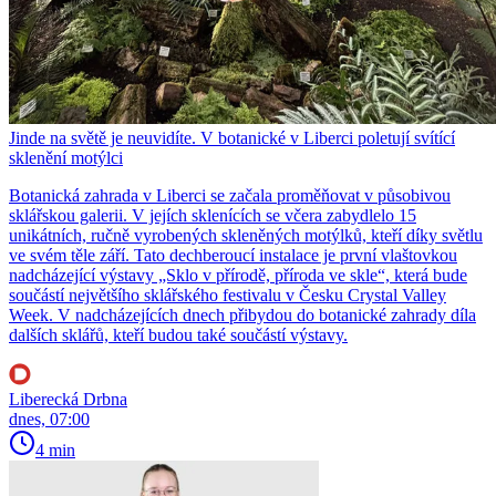
Jinde na světě je neuvidíte. V botanické v Liberci poletují svítící
sklenění motýlci
Botanická zahrada v Liberci se začala proměňovat v působivou
sklářskou galerii. V jejích sklenících se včera zabydlelo 15
unikátních, ručně vyrobených skleněných motýlků, kteří díky světlu
ve svém těle září. Tato dechberoucí instalace je první vlaštovkou
nadcházející výstavy „Sklo v přírodě, příroda ve skle“, která bude
součástí největšího sklářského festivalu v Česku Crystal Valley
Week. V nadcházejících dnech přibydou do botanické zahrady díla
dalších sklářů, kteří budou také součástí výstavy.
Liberecká Drbna
dnes, 07:00
4 min