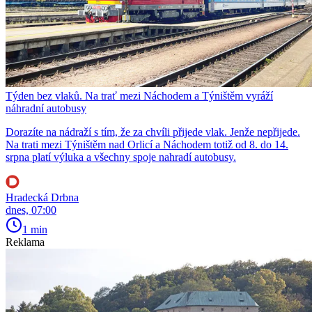
Týden bez vlaků. Na trať mezi Náchodem a Týništěm vyráží
náhradní autobusy
Dorazíte na nádraží s tím, že za chvíli přijede vlak. Jenže nepřijede.
Na trati mezi Týništěm nad Orlicí a Náchodem totiž od 8. do 14.
srpna platí výluka a všechny spoje nahradí autobusy.
Hradecká Drbna
dnes, 07:00
1 min
Reklama