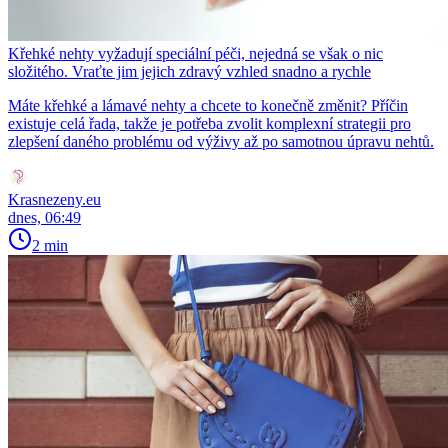
Křehké nehty vyžadují speciální péči, nejedná se však o nic
složitého. Vraťte jim jejich zdravý vzhled snadno a rychle
Máte křehké a lámavé nehty a chcete to konečně změnit? Příčin
existuje celá řada, takže je potřeba zvolit komplexní strategii pro
zlepšení daného problému od výživy až po samotnou úpravu nehtů.
Krasnezeny.eu
dnes, 06:49
2 min