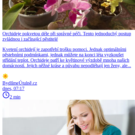
Orchideje pokvetou déle při správné péči. Tento jednoduchý postup
zvládnou i začínající pěstitelé
Kvetení orchidejí je zapotřebí trošku pomoci. Jednak optimálními
pěstebními podmínkami, jednak můžete na konci léta vyzkoušet
střídání teplot. Orchideje patří ke květinové výzdobě mnoha našich
domácností. Jejich něžné kráse a půvabu nepodléhají jen ženy, ale...
BydlímeÚtulně.cz
dnes, 07:17
2 min