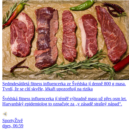
Sedmdesátiletá fitness influencerka ze Švédska jí denně 800 g masa.
Tvrdí, že se cítí skvěle, lékaři upozorňují na rizika
Švédská fitness influencerka jí téměř výhradně maso už přes osm let.
Harvardský epidemiolog to označuje za „v zásadě strašný nápad“.
SportyŽivě
dnes, 06:59