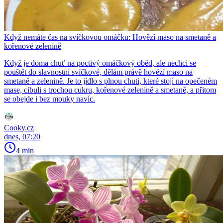
Když nemáte čas na svíčkovou omáčku: Hovězí maso na smetaně a
kořenové zelenině
Když je doma chuť na poctivý omáčkový oběd, ale nechci se
pouštět do slavnostní svíčkové, dělám právě hovězí maso na
smetaně a zelenině. Je to jídlo s plnou chutí, které stojí na opečeném
mase, cibuli s trochou cukru, kořenové zelenině a smetaně, a přitom
se obejde i bez mouky navíc.
Cooky.cz
dnes, 07:20
4 min