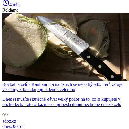
4 min
Reklama
Rozbalila zelí z Kauflandu a na listech se něco hýbalo. Teď varuje
všechny, kdo nakupují balenou zeleninu
Dnes si musíte skutečně dávat velký pozor na to, co si kupujete v
obchodech. Tato zákaznice si přinesla domů nechutné čínské zelí.
adbz.cz
dnes, 06:57