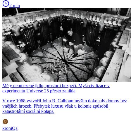
2 min
Měly neomezené jídlo, prostor i bezpečí. Myší civilizace v
experimentu Universe 25 přesto zanikla
V roce 1968 vytvořil John B. Calhoun myším dokonalý domov bez
vnějších hrozeb. Přebytek luxusu však u kolonie způsobil
katastrofální sociální kolaps.
kroniQa