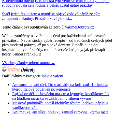
K nedělnímu obědu jsem upekla tyto vepřové mini roládky – náplň
si pochvalovala celá rodina a pekáč zůstal úplně prázdný
Stačí jeden řez nožem a uvnitř se objeví voňavá náplň ze sýra,
žampionů a slaniny. Přesně takové jídlo si...
Tento článek byl publikován ze zdrojů
VařímeDobroty.cz
Web je zaměřený na vaření a pečení pro každodenní stůl i sváteční
příležitosti. Nabízí široký výběr receptů – od tradičních českých jídel
přes moderní pokrmy až po sladké dezerty. Čtenáři tu najdou
inspiraci na rychlé obědy, rodinné večeře i nápady, jak překvapit
hosty. Silnou stránkou je...
Všechny články tohoto autora →
Další články z kategorie
Jídlo a vaření
Ani smetana, ani olej. Do marinády na kuře patří 1 tekutina,
kterou Italové používají po generace
Rajská omáčka s hovězím masem a kynutým knedlíkem: Jak
na hladkou omáčku se základem v silném vývaru
Máslové pudinkáče potěší křehkým těstem, hebkou náplní a
vanilkovou vůní
Ani mouka, ani jíška: polévku zahustí surovina, kterou máte