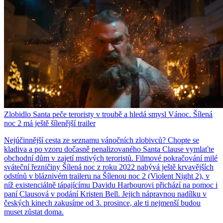
Zlobidlo Santa peče teroristy v troubě a hledá smysl Vánoc. Šílená
noc 2 má ještě šílenější trailer
Nejúčinnější cesta ze seznamu vánočních zlobivců? Chopte se
kladiva a po vzoru dočasně penalizovaného Santa Clause vymlaťte
obchodní dům v zajetí mstivých teroristů. Filmové pokračování milé
sváteční řezničiny Šílená noc z roku 2022 nabývá ještě krvavějších
odstínů v bláznivém traileru na Šílenou noc 2 (Violent Night 2), v
níž existenciálně tápajícímu Davidu Harbourovi přichází na pomoc i
paní Clausová v podání Kristen Bell. Jejich nápravnou nadílku v
českých kinech zakusíme od 3. prosince, ale ti nejmenší budou
muset zůstat doma.