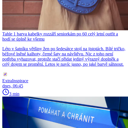
Tahle 1 barva kabelky rozzáří seniorkám po 60 celý letní outfit a
hodí se úplně ke všemu
Léto v šatníku většiny žen po šedesátce stojí na jistotách. Bílé tričko,
béžové lněné kalhoty, černé šaty na návštěvu. Nic z toho není
potřeba vyhazovat, protože stačí přidat jediný výrazný doplněk a
celý dojem se promění. Letos je navíc jasno, po jaké barvě sáhnout.
ExtraInspirace
dnes, 06:45
3 min