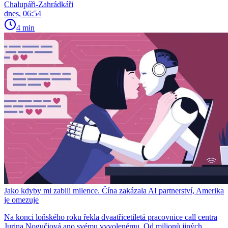
Chalupáři-Zahrádkáři
dnes, 06:54
4 min
Jako kdyby mi zabili milence. Čína zakázala AI partnerství, Amerika
je omezuje
Na konci loňského roku řekla dvaatřicetiletá pracovnice call centra
Jurina Nogučiová ano svému vyvolenému. Od milionů jiných