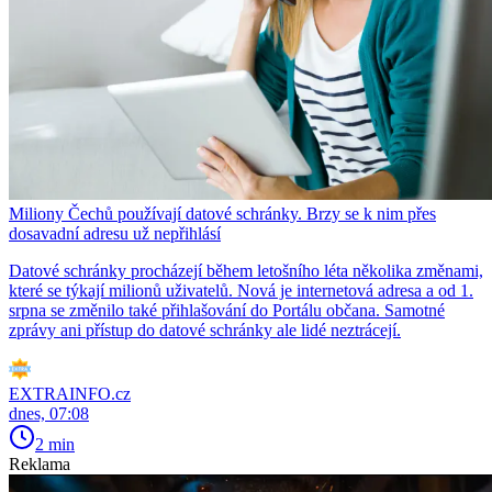
Miliony Čechů používají datové schránky. Brzy se k nim přes
dosavadní adresu už nepřihlásí
Datové schránky procházejí během letošního léta několika změnami,
které se týkají milionů uživatelů. Nová je internetová adresa a od 1.
srpna se změnilo také přihlašování do Portálu občana. Samotné
zprávy ani přístup do datové schránky ale lidé neztrácejí.
EXTRAINFO.cz
dnes, 07:08
2 min
Reklama