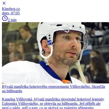
Kinobox.cz
dnes, 07:05
2 min
Bývalá manželka hokejového reprezentanta Višňovského. Skončila
na billboardu
Katarína Višňovská, bývalá manželka slovenské hokejové legendy
Ľubomíra Višňovského, se objevila na billboardu. Její příběh ale
není o pádu, spíš o tom, co se skrývá za známým příjmením.