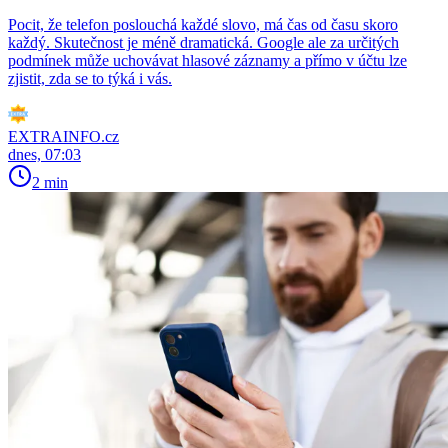
Pocit, že telefon poslouchá každé slovo, má čas od času skoro
každý. Skutečnost je méně dramatická. Google ale za určitých
podmínek může uchovávat hlasové záznamy a přímo v účtu lze
zjistit, zda se to týká i vás.
EXTRAINFO.cz
dnes, 07:03
2 min