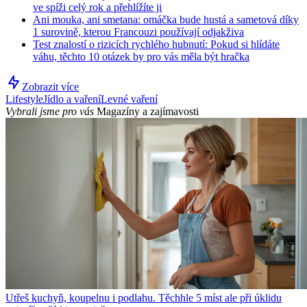
ve spíži celý rok a přehlížíte ji
Ani mouka, ani smetana: omáčka bude hustá a sametová díky
1 surovině, kterou Francouzi používají odjakživa
Test znalostí o rizicích rychlého hubnutí: Pokud si hlídáte
váhu, těchto 10 otázek by pro vás měla být hračka
Zobrazit více
Lifestyle
Jídlo a vaření
Levné vaření
Vybrali jsme pro vás
Magazíny a zajímavosti
Utřeš kuchyň, koupelnu i podlahu. Těchhle 5 míst ale při úklidu