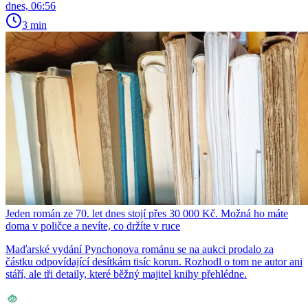
dnes, 06:56
3 min
Jeden román ze 70. let dnes stojí přes 30 000 Kč. Možná ho máte
doma v poličce a nevíte, co držíte v ruce
Maďarské vydání Pynchonova románu se na aukci prodalo za
částku odpovídající desítkám tisíc korun. Rozhodl o tom ne autor ani
stáří, ale tři detaily, které běžný majitel knihy přehlédne.