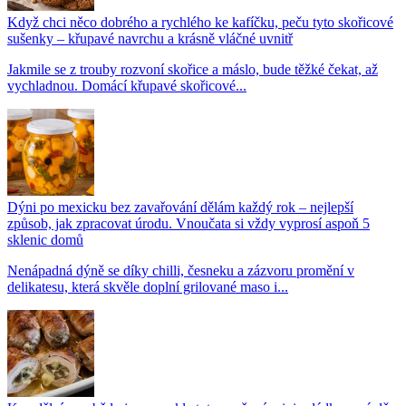
Když chci něco dobrého a rychlého ke kafíčku, peču tyto skořicové
sušenky – křupavé navrchu a krásně vláčné uvnitř
Jakmile se z trouby rozvoní skořice a máslo, bude těžké čekat, až
vychladnou. Domácí křupavé skořicové...
Dýni po mexicku bez zavařování dělám každý rok – nejlepší
způsob, jak zpracovat úrodu. Vnoučata si vždy vyprosí aspoň 5
sklenic domů
Nenápadná dýně se díky chilli, česneku a zázvoru promění v
delikatesu, která skvěle doplní grilované maso i...