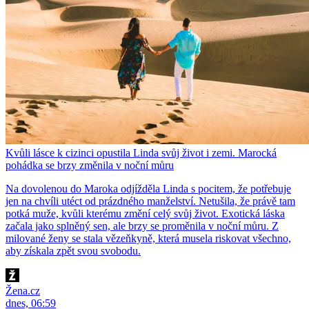
Kvůli lásce k cizinci opustila Linda svůj život i zemi. Marocká
pohádka se brzy změnila v noční můru
Na dovolenou do Maroka odjížděla Linda s pocitem, že potřebuje
jen na chvíli utéct od prázdného manželství. Netušila, že právě tam
potká muže, kvůli kterému změní celý svůj život. Exotická láska
začala jako splněný sen, ale brzy se proměnila v noční můru. Z
milované ženy se stala vězeňkyně, která musela riskovat všechno,
aby získala zpět svou svobodu.
Žena.cz
dnes, 06:59