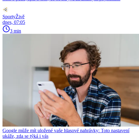
SportyŽivě
dnes, 07:05
3 min
Google může mít uložené vaše hlasové nahrávky: Toto nastavení
ukáže, zda se týká i vás