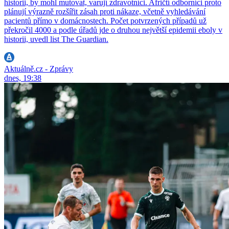
historii, by mohl mutovat, varují zdravotníci. Afričtí odborníci proto
plánují výrazně rozšířit zásah proti nákaze, včetně vyhledávání
pacientů přímo v domácnostech. Počet potvrzených případů už
překročil 4000 a podle úřadů jde o druhou největší epidemii eboly v
historii, uvedl list The Guardian.
Aktuálně.cz - Zprávy
dnes, 19:38