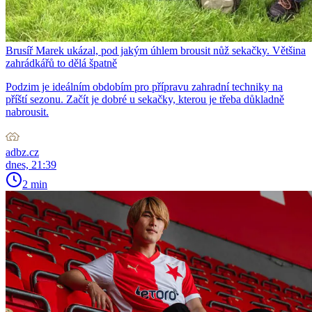
Brusíř Marek ukázal, pod jakým úhlem brousit nůž sekačky. Většina
zahrádkářů to dělá špatně
Podzim je ideálním obdobím pro přípravu zahradní techniky na
příští sezonu. Začít je dobré u sekačky, kterou je třeba důkladně
nabrousit.
adbz.cz
dnes, 21:39
2 min