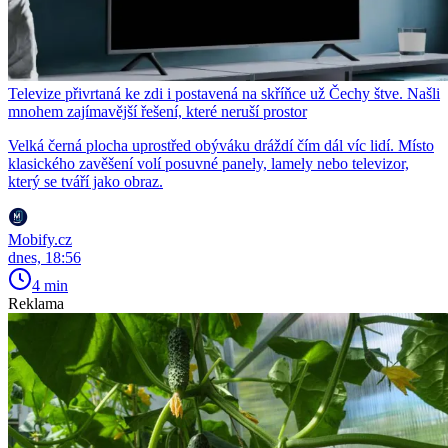
Televize přivrtaná ke zdi i postavená na skříňce už Čechy štve. Našli
mnohem zajímavější řešení, které neruší prostor
Velká černá plocha uprostřed obýváku dráždí čím dál víc lidí. Místo
klasického zavěšení volí posuvné panely, lamely nebo televizor,
který se tváří jako obraz.
Mobify.cz
dnes, 18:56
4 min
Reklama