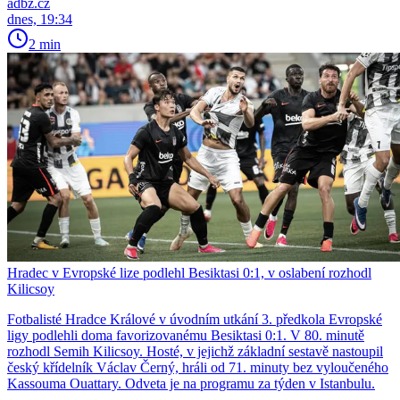
adbz.cz
dnes, 19:34
2 min
Hradec v Evropské lize podlehl Besiktasi 0:1, v oslabení rozhodl
Kilicsoy
Fotbalisté Hradce Králové v úvodním utkání 3. předkola Evropské
ligy podlehli doma favorizovanému Besiktasi 0:1. V 80. minutě
rozhodl Semih Kilicsoy. Hosté, v jejichž základní sestavě nastoupil
český křídelník Václav Černý, hráli od 71. minuty bez vyloučeného
Kassouma Ouattary. Odveta je na programu za týden v Istanbulu.