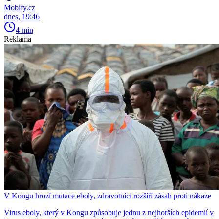
Mobify.cz
dnes, 19:46
4 min
Reklama
V Kongu hrozí mutace eboly, zdravotníci rozšíří zásah proti nákaze
Virus eboly, který v Kongu způsobuje jednu z nejhorších epidemií v