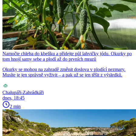
Namočte chleba do kbelíku a přidejte půl lahvičky jódu. Okurky po
tom hnojí samy sebe a plodí až do prvních mrazů
Okurky se mohou na zahradě změnit doslova v plodící nezmary.
Musíte je jen správně vyživit – a pak už se jen těšit z výsledků.
Chalupáři-Zahrádkáři
dnes, 18:45
2 min