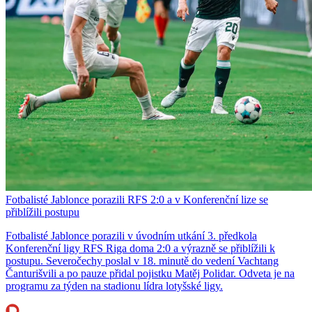
Fotbalisté Jablonce porazili RFS 2:0 a v Konferenční lize se
přiblížili postupu
Fotbalisté Jablonce porazili v úvodním utkání 3. předkola
Konferenční ligy RFS Riga doma 2:0 a výrazně se přiblížili k
postupu. Severočechy poslal v 18. minutě do vedení Vachtang
Čanturišvili a po pauze přidal pojistku Matěj Polidar. Odveta je na
programu za týden na stadionu lídra lotyšské ligy.