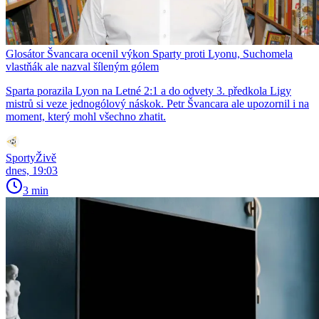
Glosátor Švancara ocenil výkon Sparty proti Lyonu, Suchomela
vlastňák ale nazval šíleným gólem
Sparta porazila Lyon na Letné 2:1 a do odvety 3. předkola Ligy
mistrů si veze jednogólový náskok. Petr Švancara ale upozornil i na
moment, který mohl všechno zhatit.
SportyŽivě
dnes, 19:03
3 min