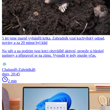
5 let jsme marně vyháněli krtka. Zahradník vzal kuchyňský odpad,
noviny a za 20 minut byl klid
Na jaře a na podzim jsou krtci obzvláště aktivní, protože si hledají
partnery a připravují se na zimu. Vypudit je tedy musíte včas.
Chalupáři-Zahrádkáři
dnes, 20:45
2 min