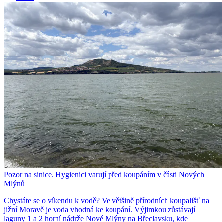
Pozor na sinice. Hygienici varují před koupáním v části Nových
Mlýnů
Chystáte se o víkendu k vodě? Ve většině přírodních koupališť na
jižní Moravě je voda vhodná ke koupání. Výjimkou zůstávají
laguny 1 a 2 horní nádrže Nové Mlýny na Břeclavsku, kde