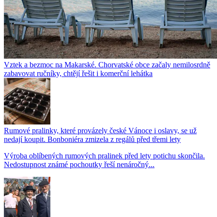
Vztek a bezmoc na Makarské. Chorvatské obce začaly nemilosrdně
zabavovat ručníky, chtějí řešit i komerční lehátka
Rumové pralinky, které provázely české Vánoce i oslavy, se už
nedají koupit. Bonboniéra zmizela z regálů před třemi lety
Výroba oblíbených rumových pralinek před lety potichu skončila.
Nedostupnost známé pochoutky řeší nenáročný...