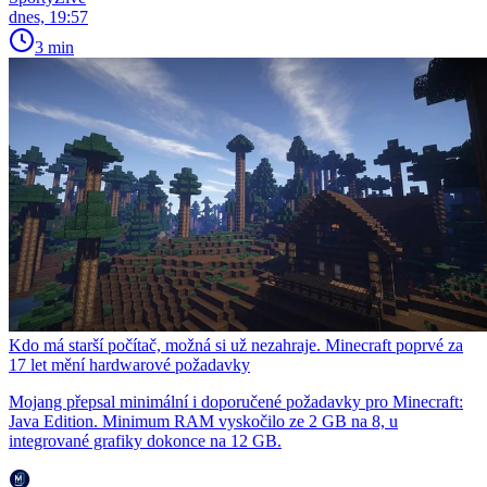
dnes, 19:57
3 min
Kdo má starší počítač, možná si už nezahraje. Minecraft poprvé za
17 let mění hardwarové požadavky
Mojang přepsal minimální i doporučené požadavky pro Minecraft:
Java Edition. Minimum RAM vyskočilo ze 2 GB na 8, u
integrované grafiky dokonce na 12 GB.