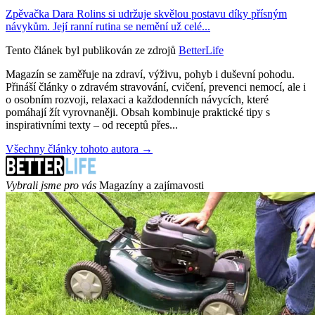
Zpěvačka Dara Rolins si udržuje skvělou postavu díky přísným
návykům. Její ranní rutina se nemění už celé...
Tento článek byl publikován ze zdrojů
BetterLife
Magazín se zaměřuje na zdraví, výživu, pohyb i duševní pohodu.
Přináší články o zdravém stravování, cvičení, prevenci nemocí, ale i
o osobním rozvoji, relaxaci a každodenních návycích, které
pomáhají žít vyrovnaněji. Obsah kombinuje praktické tipy s
inspirativními texty – od receptů přes...
Všechny články tohoto autora →
Vybrali jsme pro vás
Magazíny a zajímavosti