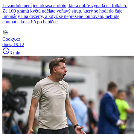
Levandule není jen okrasa u plotu, která dobře vypadá na fotkách.
Ze 100 gramů květů uděláte voňavý sirup, který se hodí do čaje,
limonády i na dezerty, a když se nepřežene louhování, nebude
chutnat jako skříň po babičce.
Cooky.cz
dnes, 19:12
3 min