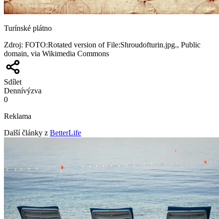
Turínské plátno
Zdroj
:
FOTO:Rotated version of File:Shroudofturin.jpg., Public
domain, via Wikimedia Commons
Sdílet
Denní
výzva
0
Reklama
Další články z
BetterLife