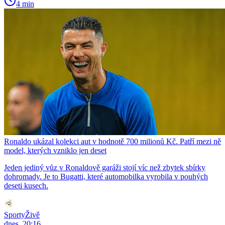
4 min
Ronaldo ukázal kolekci aut v hodnotě 700 milionů Kč. Patří mezi ně
model, kterých vzniklo jen deset
Jeden jediný vůz v Ronaldově garáži stojí víc než zbytek sbírky
dohromady. Je to Bugatti, které automobilka vyrobila v pouhých
deseti kusech.
SportyŽivě
dnes, 20:16