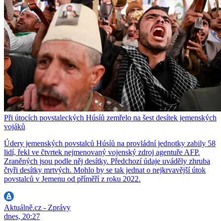
Při útocích povstaleckých Húsíů zemřelo na šest desítek jemenských
vojáků
Údery jemenských povstalců Húsíů na provládní jednotky zabily 58
lidí, řekl ve čtvrtek nejmenovaný vojenský zdroj agentuře AFP.
Zraněných jsou podle něj desítky. Předchozí údaje uváděly zhruba
čtyři desítky mrtvých. Mohlo by se tak jednat o nejkrvavější útok
povstalců v Jemenu od příměří z roku 2022.
Aktuálně.cz - Zprávy
dnes, 20:27