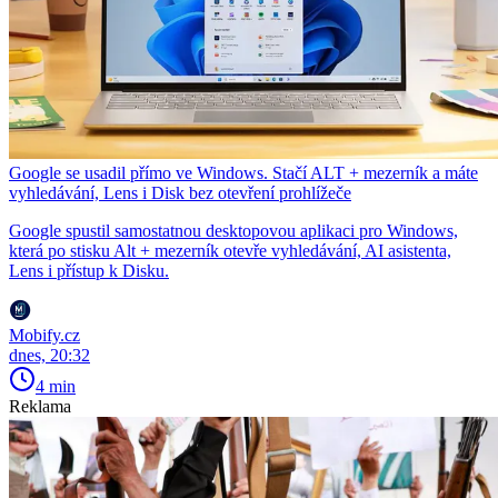
Google se usadil přímo ve Windows. Stačí ALT + mezerník a máte
vyhledávání, Lens i Disk bez otevření prohlížeče
Google spustil samostatnou desktopovou aplikaci pro Windows,
která po stisku Alt + mezerník otevře vyhledávání, AI asistenta,
Lens i přístup k Disku.
Mobify.cz
dnes, 20:32
4 min
Reklama