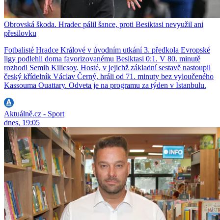
Obrovská škoda. Hradec pálil šance, proti Besiktasi nevyužil ani
přesilovku
Fotbalisté Hradce Králové v úvodním utkání 3. předkola Evropské
ligy podlehli doma favorizovanému Besiktasi 0:1. V 80. minutě
rozhodl Semih Kilicsoy. Hosté, v jejichž základní sestavě nastoupil
český křídelník Václav Černý, hráli od 71. minuty bez vyloučeného
Kassouma Ouattary. Odveta je na programu za týden v Istanbulu.
Aktuálně.cz - Sport
dnes, 19:05