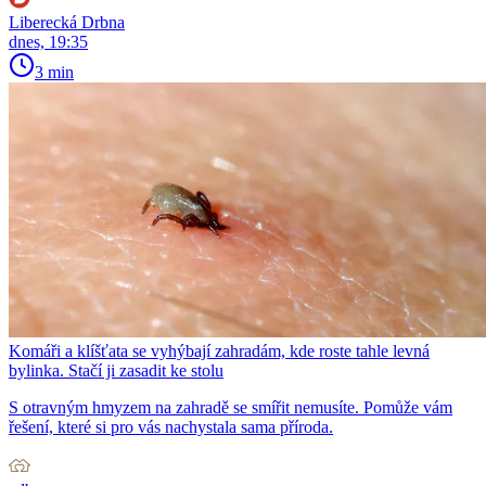
Liberecká Drbna
dnes, 19:35
3 min
Komáři a klíšťata se vyhýbají zahradám, kde roste tahle levná
bylinka. Stačí ji zasadit ke stolu
S otravným hmyzem na zahradě se smířit nemusíte. Pomůže vám
řešení, které si pro vás nachystala sama příroda.