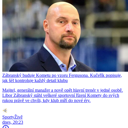
Zábranský buduje Kometu po vzoru Fergusona. Kučeřík popisuje,
jak šéf kontroluje každý detail klubu
Majitel, generální manažer a nově opět hlavní trenér v jedné osobě.
Libor Zábranský stáhl veškeré sportovní řízení Komety do svých
rukou právě ve chvíli, kdy klub míří do nové éry.
SportyŽivě
dnes, 20:23