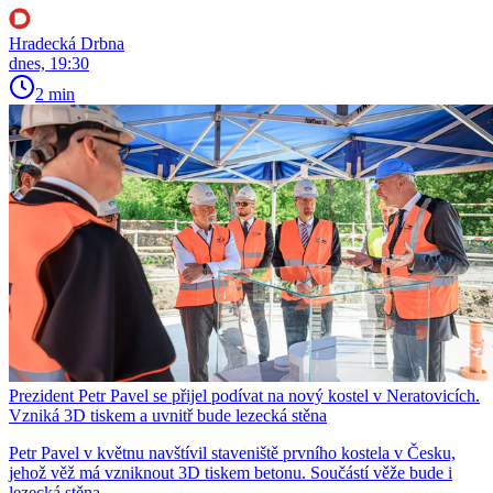
Hradecká Drbna
dnes, 19:30
2 min
Prezident Petr Pavel se přijel podívat na nový kostel v Neratovicích.
Vzniká 3D tiskem a uvnitř bude lezecká stěna
Petr Pavel v květnu navštívil staveniště prvního kostela v Česku,
jehož věž má vzniknout 3D tiskem betonu. Součástí věže bude i
lezecká stěna.