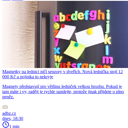
Magnetky na lednici ničí senzory v dveřích. Nová lednička stojí 12
000 Kč a pojistka to nekryje
Magnety představují pro většinu ledniček velkou hrozbu. Pokud je
tam máte i vy, raději je rychle sundejte, protože jinak přijdete o plno
peněz.
adbz.cz
dnes, 18:30
1 min