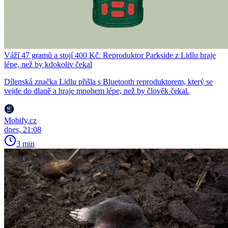
Váží 47 gramů a stojí 400 Kč. Reproduktor Parkside z Lidlu hraje
lépe, než by kdokoliv čekal
Dílenská značka Lidlu přišla s Bluetooth reproduktorem, který se
vejde do dlaně a hraje mnohem lépe, než by člověk čekal.
Mobify.cz
dnes, 21:08
3 min