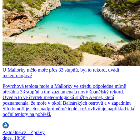
U Mallorky mělo moře přes 33 stupňů, byl to rekord, uvádí
meteorologové
Povrchová teplota moře u Mallorky ve středu odpoledne mírně
přesáhla 33 stupňů a tím zaznamenala nový španělský rekord.
Uvedla to ve čtvrtek meteorologická služba Aemet, která
poznamenala, že moře v okolí Baleárských ostrovů a v západním
Středomoří je letos nadprůměrně teplé, což ovlivňuje například také
noční teploty na pobřeží.
Aktuálně.cz - Zprávy
dnes, 18:36