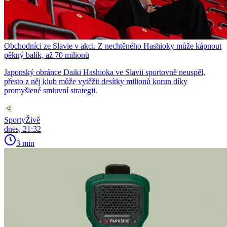
Obchodníci ze Slavie v akci. Z nechtěného Hashioky může kápnout
pěkný balík, až 70 milionů
Japonský obránce Daiki Hashioka ve Slavii sportovně neuspěl,
přesto z něj klub může vytěžit desítky milionů korun díky
promyšlené smluvní strategii.
SportyŽivě
dnes, 21:32
3 min