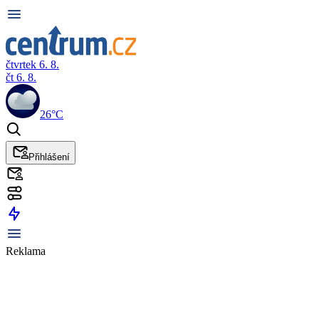
čtvrtek 6. 8.
čt 6. 8.
26°C
Přihlášení
Reklama