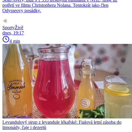
potřetí ve filmu Christophera Nolana. Tentokrát jako člen
Odysseovy posádky.
SportyŽivě
dnes, 19:17
4 min
Levandulový sirup z levandule lékařské: Fialová letní zásoba do
limonády, čaje i dezertů