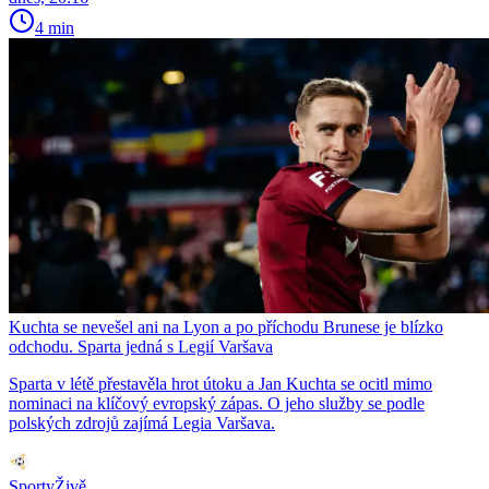
4 min
Kuchta se nevešel ani na Lyon a po příchodu Brunese je blízko
odchodu. Sparta jedná s Legií Varšava
Sparta v létě přestavěla hrot útoku a Jan Kuchta se ocitl mimo
nominaci na klíčový evropský zápas. O jeho služby se podle
polských zdrojů zajímá Legia Varšava.
SportyŽivě