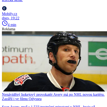
Mobify.cz
dnes, 19:22
4 min
Reklama
Nenáviděný hokejový provokatér Avery má po NHL novou kariéru.
Zazářil i ve filmu Odyssea
Sean Avery, muž s 1 533 trestnými minutami v NHL, hraje už