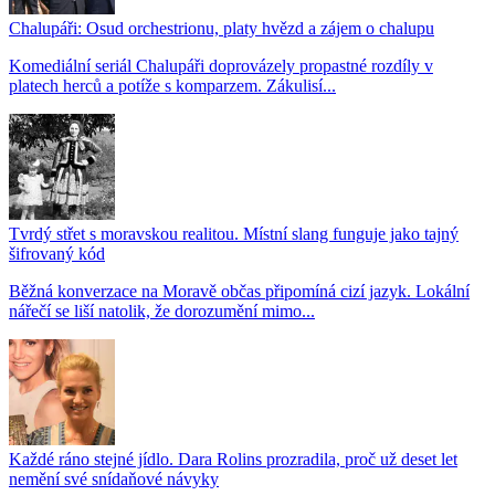
Chalupáři: Osud orchestrionu, platy hvězd a zájem o chalupu
Komediální seriál Chalupáři doprovázely propastné rozdíly v
platech herců a potíže s komparzem. Zákulisí...
Tvrdý střet s moravskou realitou. Místní slang funguje jako tajný
šifrovaný kód
Běžná konverzace na Moravě občas připomíná cizí jazyk. Lokální
nářečí se liší natolik, že dorozumění mimo...
Každé ráno stejné jídlo. Dara Rolins prozradila, proč už deset let
nemění své snídaňové návyky