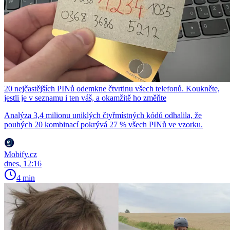
20 nejčastějších PINů odemkne čtvrtinu všech telefonů. Koukněte,
jestli je v seznamu i ten váš, a okamžitě ho změňte
Analýza 3,4 milionu uniklých čtyřmístných kódů odhalila, že
pouhých 20 kombinací pokrývá 27 % všech PINů ve vzorku.
Mobify.cz
dnes, 12:16
4 min