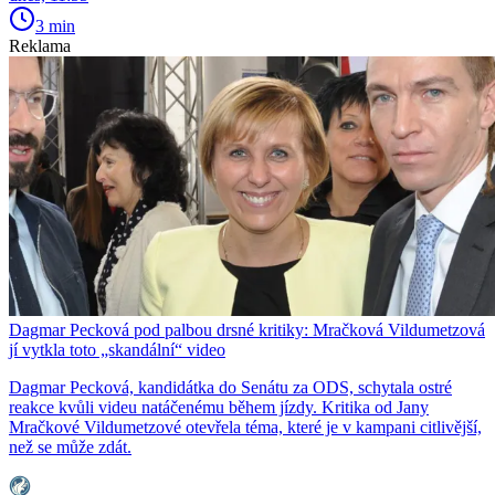
3 min
Reklama
Dagmar Pecková pod palbou drsné kritiky: Mračková Vildumetzová
jí vytkla toto „skandální“ video
Dagmar Pecková, kandidátka do Senátu za ODS, schytala ostré
reakce kvůli videu natáčenému během jízdy. Kritika od Jany
Mračkové Vildumetzové otevřela téma, které je v kampani citlivější,
než se může zdát.