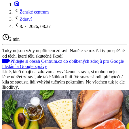
Ženské centrum
Zdraví
8. 7. 2026, 08:37
2 min
Tuky nejsou vždy nepřítelem zdraví. Naučte se rozlišit ty prospěšné
od těch, které tělu skutečně škodí
Přidejte si obsah Centrum.cz do oblíbených zdrojů pro Google
hledání a Google zprávy
Lidé, kteří dbají na zdravou a vyváženou stravu, si mohou nejen
lépe udržet zdraví, ale také štíhlou linii. Ve snaze shodit přebytečná
kila se spousta lidí vyhýbá tučným pokrmům. Ne všechen tuk je ale
škodlivý.