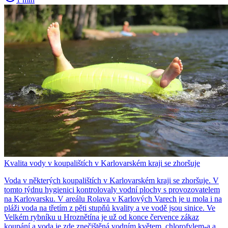
Kvalita vody v koupalištích v Karlovarském kraji se zhoršuje
Voda v některých koupalištích v Karlovarském kraji se zhoršuje. V
tomto týdnu hygienici kontrolovaly vodní plochy s provozovatelem
na Karlovarsku. V areálu Rolava v Karlových Varech je u mola i na
pláži voda na třetím z pěti stupňů kvality a ve vodě jsou sinice. Ve
Velkém rybníku u Hroznětína je už od konce července zákaz
koupání a voda je zde znečištěná vodním květem, chlorofylem-a a