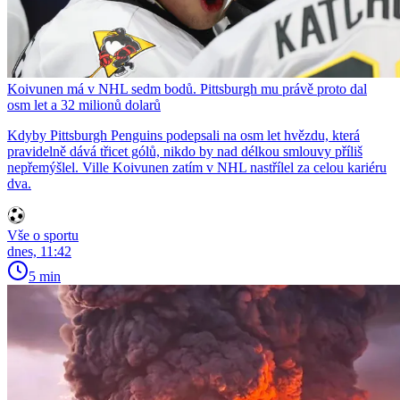
Koivunen má v NHL sedm bodů. Pittsburgh mu právě proto dal
osm let a 32 milionů dolarů
Kdyby Pittsburgh Penguins podepsali na osm let hvězdu, která
pravidelně dává třicet gólů, nikdo by nad délkou smlouvy příliš
nepřemýšlel. Ville Koivunen zatím v NHL nastřílel za celou kariéru
dva.
Vše o sportu
dnes, 11:42
5 min