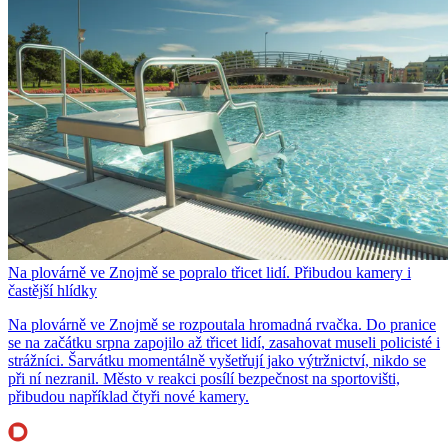
Na plovárně ve Znojmě se popralo třicet lidí. Přibudou kamery i
častější hlídky
Na plovárně ve Znojmě se rozpoutala hromadná rvačka. Do pranice
se na začátku srpna zapojilo až třicet lidí, zasahovat museli policisté i
strážníci. Šarvátku momentálně vyšetřují jako výtržnictví, nikdo se
při ní nezranil. Město v reakci posílí bezpečnost na sportovišti,
přibudou například čtyři nové kamery.