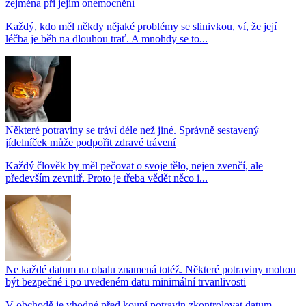
zejména při jejím onemocnění
Každý, kdo měl někdy nějaké problémy se slinivkou, ví, že její
léčba je běh na dlouhou trať. A mnohdy se to...
Některé potraviny se tráví déle než jiné. Správně sestavený
jídelníček může podpořit zdravé trávení
Každý člověk by měl pečovat o svoje tělo, nejen zvenčí, ale
především zevnitř. Proto je třeba vědět něco i...
Ne každé datum na obalu znamená totéž. Některé potraviny mohou
být bezpečné i po uvedeném datu minimální trvanlivosti
V obchodě je vhodné před koupí potravin zkontrolovat datum