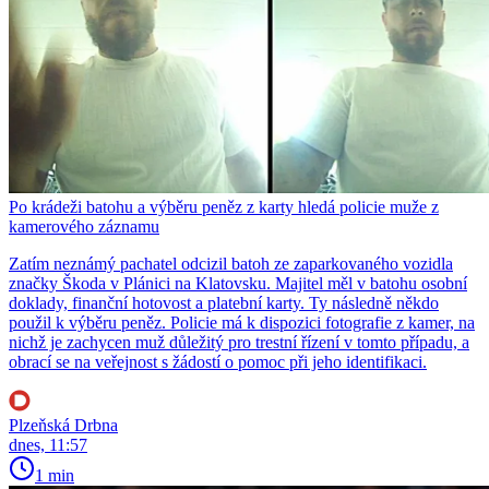
Po krádeži batohu a výběru peněz z karty hledá policie muže z
kamerového záznamu
Zatím neznámý pachatel odcizil batoh ze zaparkovaného vozidla
značky Škoda v Plánici na Klatovsku. Majitel měl v batohu osobní
doklady, finanční hotovost a platební karty. Ty následně někdo
použil k výběru peněz. Policie má k dispozici fotografie z kamer, na
nichž je zachycen muž důležitý pro trestní řízení v tomto případu, a
obrací se na veřejnost s žádostí o pomoc při jeho identifikaci.
Plzeňská Drbna
dnes, 11:57
1 min