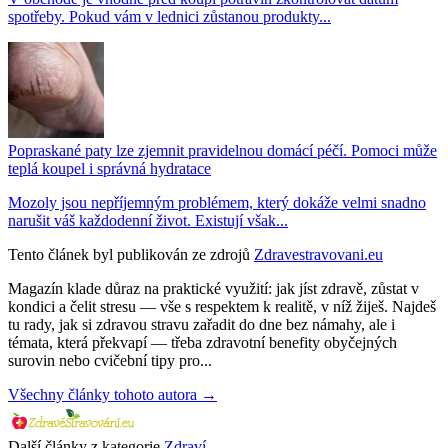
spotřeby. Pokud vám v lednici zůstanou produkty...
Popraskané paty lze zjemnit pravidelnou domácí péčí. Pomoci může
teplá koupel i správná hydratace
Mozoly jsou nepříjemným problémem, který dokáže velmi snadno
narušit váš každodenní život. Existují však...
Tento článek byl publikován ze zdrojů
Zdravestravovani.eu
Magazín klade důraz na praktické využití: jak jíst zdravě, zůstat v
kondici a čelit stresu — vše s respektem k realitě, v níž žiješ. Najdeš
tu rady, jak si zdravou stravu zařadit do dne bez námahy, ale i
témata, která překvapí — třeba zdravotní benefity obyčejných
surovin nebo cvičební tipy pro...
Všechny články tohoto autora →
Další články z kategorie
Zdraví