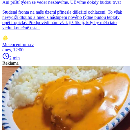
Ani příští týden se veder nezbavíme. Už víme dokdy budou trvat
Studená fronta na naše území přinesla důležité ochlazení. To však
nevydrží dlouho a hned s nástupem nového týdne budou teploty
opět tropické. Předpovědi nám však již říkají, kdy by měla tato
vedra konečně ustat.
Meteocentrum.cz
dnes, 12:00
2 min
Reklama