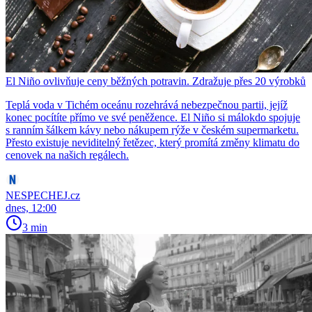
El Niño ovlivňuje ceny běžných potravin. Zdražuje přes 20 výrobků
Teplá voda v Tichém oceánu rozehrává nebezpečnou partii, jejíž
konec pocítíte přímo ve své peněžence. El Niño si málokdo spojuje
s ranním šálkem kávy nebo nákupem rýže v českém supermarketu.
Přesto existuje neviditelný řetězec, který promítá změny klimatu do
cenovek na našich regálech.
NESPECHEJ.cz
dnes, 12:00
3 min