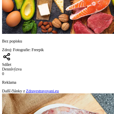
Bez popisku
Zdroj
:
Fotografie: Freepik
Sdílet
Denní
výzva
0
Reklama
Další články z
Zdravestravovani.eu