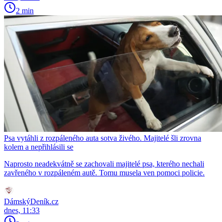
2 min
Psa vytáhli z rozpáleného auta sotva živého. Majitelé šli zrovna
kolem a nepřihlásili se
Naprosto neadekvátně se zachovali majitelé psa, kterého nechali
zavřeného v rozpáleném autě. Tomu musela ven pomoci policie.
DámskýDeník.cz
dnes, 11:33