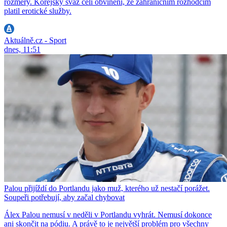
rozměry. Korejský svaz čelí obvinění, že zahraničním rozhodčím
platil erotické služby.
Aktuálně.cz - Sport
dnes, 11:51
Palou přijíždí do Portlandu jako muž, kterého už nestačí porážet.
Soupeři potřebují, aby začal chybovat
Álex Palou nemusí v neděli v Portlandu vyhrát. Nemusí dokonce
ani skončit na pódiu. A právě to je největší problém pro všechny