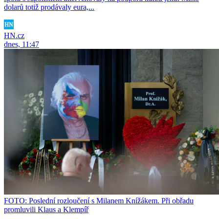
dolarů totiž prodávaly eura,...
HN.cz
dnes, 11:47
FOTO: Poslední rozloučení s Milanem Knížákem. Při obřadu
promluvili Klaus a Klempíř