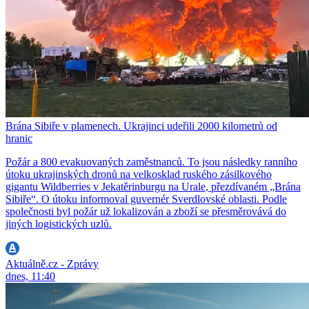
Brána Sibiře v plamenech. Ukrajinci udeřili 2000 kilometrů od
hranic
Požár a 800 evakuovaných zaměstnanců. To jsou následky ranního
útoku ukrajinských dronů na velkosklad ruského zásilkového
gigantu Wildberries v Jekatěrinburgu na Urale, přezdívaném „Brána
Sibiře“. O útoku informoval guvernér Sverdlovské oblasti. Podle
společnosti byl požár už lokalizován a zboží se přesměrovává do
jiných logistických uzlů.
Aktuálně.cz - Zprávy
dnes, 11:40