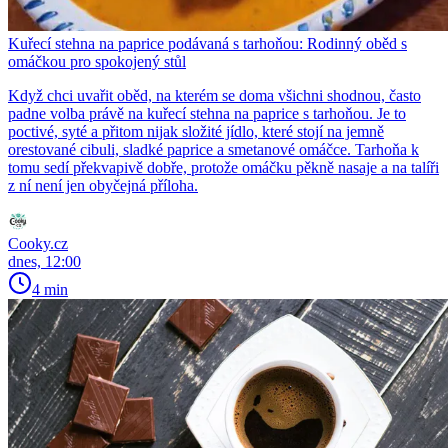
Kuřecí stehna na paprice podávaná s tarhoňou: Rodinný oběd s
omáčkou pro spokojený stůl
Když chci uvařit oběd, na kterém se doma všichni shodnou, často
padne volba právě na kuřecí stehna na paprice s tarhoňou. Je to
poctivé, syté a přitom nijak složité jídlo, které stojí na jemně
orestované cibuli, sladké paprice a smetanové omáčce. Tarhoňa k
tomu sedí překvapivě dobře, protože omáčku pěkně nasaje a na talíři
z ní není jen obyčejná příloha.
Cooky.cz
dnes, 12:00
4 min