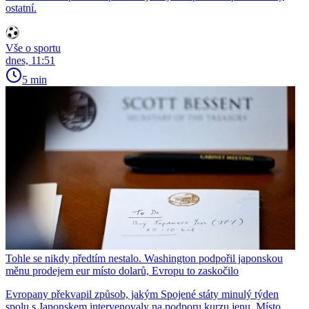
ostatní.
Vše o sportu
dnes, 11:51
5 min
Tohle se nikdy předtím nestalo. Washington podpořil japonskou
měnu prodejem eur místo dolarů, Evropu to zaskočilo
Evropany překvapil způsob, jakým Spojené státy minulý týden
spolu s Japonskem intervenovaly na podporu kurzu jenu. Místo