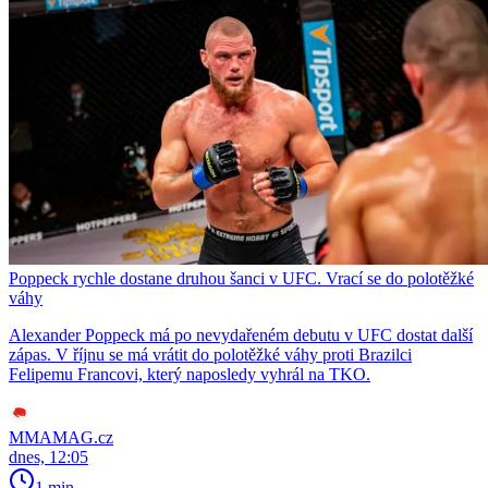
Poppeck rychle dostane druhou šanci v UFC. Vrací se do polotěžké
váhy
Alexander Poppeck má po nevydařeném debutu v UFC dostat další
zápas. V říjnu se má vrátit do polotěžké váhy proti Brazilci
Felipemu Francovi, který naposledy vyhrál na TKO.
MMAMAG.cz
dnes, 12:05
1 min