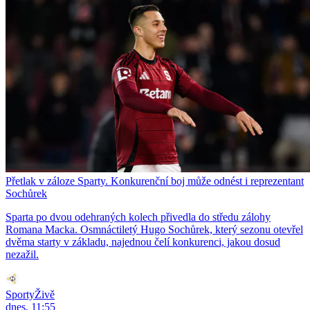
Přetlak v záloze Sparty. Konkurenční boj může odnést i reprezentant
Sochůrek
Sparta po dvou odehraných kolech přivedla do středu zálohy
Romana Macka. Osmnáctiletý Hugo Sochůrek, který sezonu otevřel
dvěma starty v základu, najednou čelí konkurenci, jakou dosud
nezažil.
SportyŽivě
dnes, 11:55