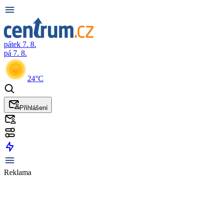
pátek 7. 8.
pá 7. 8.
24°C
Přihlášení
Reklama