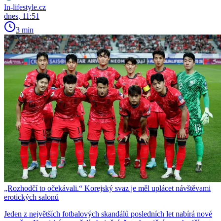
In-lifestyle.cz
dnes, 11:51
3 min
„Rozhodčí to očekávali.“ Korejský svaz je měl uplácet návštěvami
erotických salonů
Jeden z největších fotbalových skandálů posledních let nabírá nové