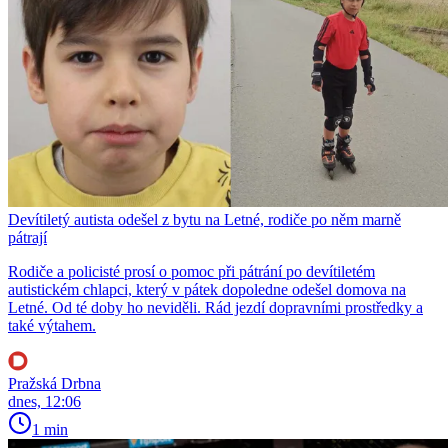
Devítiletý autista odešel z bytu na Letné, rodiče po něm marně
pátrají
Rodiče a policisté prosí o pomoc při pátrání po devítiletém
autistickém chlapci, který v pátek dopoledne odešel domova na
Letné. Od té doby ho neviděli. Rád jezdí dopravními prostředky a
také výtahem.
Pražská Drbna
dnes, 12:06
1 min