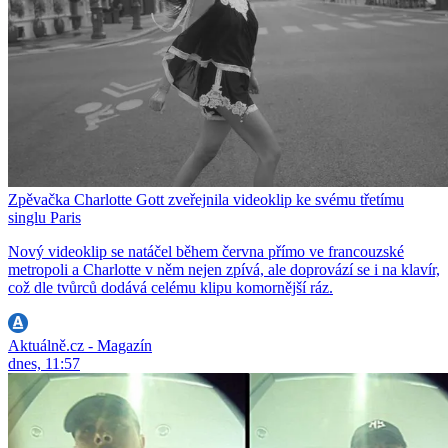
Zpěvačka Charlotte Gott zveřejnila videoklip ke svému třetímu
singlu Paris
Nový videoklip se natáčel během června přímo ve francouzské
metropoli a Charlotte v něm nejen zpívá, ale doprovází se i na klavír,
což dle tvůrců dodává celému klipu komornější ráz.
Aktuálně.cz - Magazín
dnes, 11:57