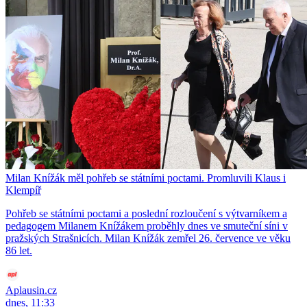
Milan Knížák měl pohřeb se státními poctami. Promluvili Klaus i
Klempíř
Pohřeb se státními poctami a poslední rozloučení s výtvarníkem a
pedagogem Milanem Knížákem proběhly dnes ve smuteční síni v
pražských Strašnicích. Milan Knížák zemřel 26. července ve věku
86 let.
Aplausin.cz
dnes, 11:33