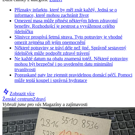
Příznaky infarktu, které by měl znát každý. Jedná se o
informace, které mohou zachránit život
Omezení masa může přinést některým lidem zdravotní
benefity. Rozhodující je pestrost a vyváženost celého
jídelníčku
Slinivce prospívá šetrná strava. Tyto potraviny je vhodné
omezit zejména při jejím onemocnění
Některé potraviny se tráví déle než jiné. Správně sestavený
jídelníček může podpořit zdravé trávení
Ne každé datum na obalu znamená totéž. Některé potraviny
mohou být bezpečné i po uvedeném datu minimální
trvanlivosti
Popraskané paty lze zjemnit pravidelnou domácí péčí. Pomoci
může teplá koupel i správná hydratace
Zobrazit více
Ženské centrum
Zdraví
Vybrali jsme pro vás
Magazíny a zajímavosti