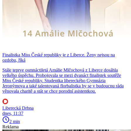
Finalistka Miss České republiky je z Liberce. Ženy nejsou na
ozdobu, říká
Stále teprve osmnáctiletá Amálie Mlčochová z Liberce dosáhla
velkého úspěchu. Probojovala se mezi dvanáct finalistek soutěže
Miss České republiky. Studentka libereckého Gymnázia
Jeronýmova a také talentovaná florbalistka by se v budoucnu ráda
věnovala charitě a stát se chce porodní asistentkou.
Liberecká Drbna
dnes, 11:37
2 min
Reklama