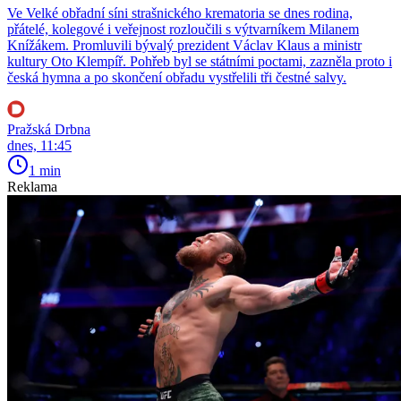
Ve Velké obřadní síni strašnického krematoria se dnes rodina,
přátelé, kolegové i veřejnost rozloučili s výtvarníkem Milanem
Knížákem. Promluvili bývalý prezident Václav Klaus a ministr
kultury Oto Klempíř. Pohřeb byl se státními poctami, zazněla proto i
česká hymna a po skončení obřadu vystřelili tři čestné salvy.
Pražská Drbna
dnes, 11:45
1 min
Reklama