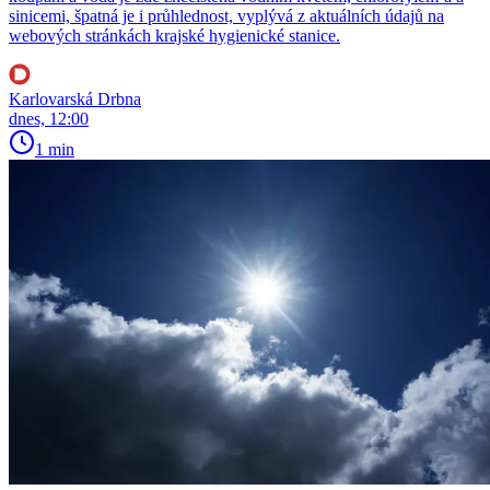
sinicemi, špatná je i průhlednost, vyplývá z aktuálních údajů na
webových stránkách krajské hygienické stanice.
Karlovarská Drbna
dnes, 12:00
1 min