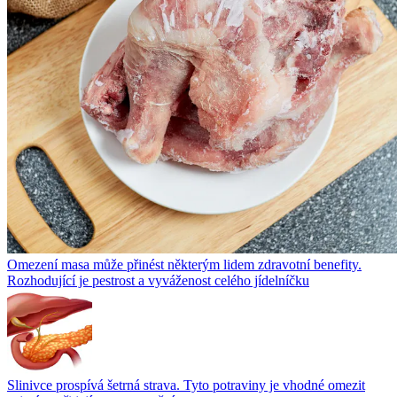
Omezení masa může přinést některým lidem zdravotní benefity.
Rozhodující je pestrost a vyváženost celého jídelníčku
Slinivce prospívá šetrná strava. Tyto potraviny je vhodné omezit