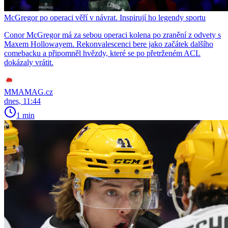
McGregor po operaci věří v návrat. Inspirují ho legendy sportu
Conor McGregor má za sebou operaci kolena po zranění z odvety s
Maxem Hollowayem. Rekonvalescenci bere jako začátek dalšího
comebacku a připomněl hvězdy, které se po přetrženém ACL
dokázaly vrátit.
MMAMAG.cz
dnes, 11:44
1 min