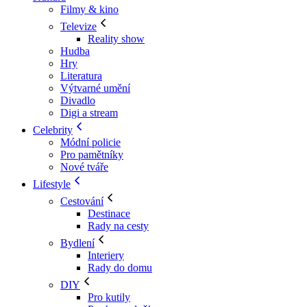
Filmy & kino
Televize
Reality show
Hudba
Hry
Literatura
Výtvarné umění
Divadlo
Digi a stream
Celebrity
Módní policie
Pro pamětníky
Nové tváře
Lifestyle
Cestování
Destinace
Rady na cesty
Bydlení
Interiery
Rady do domu
DIY
Pro kutily