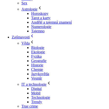
Sex
Astrologie
Horoskopy
Tarot a karty
Andělé a tajemná znamení
Numerologie
Tajemno
Zajímavosti
Věda
Biologie
Ekologie
Fyzika
Geografie
Historie
Chemie
Jazykověda
Vesmír
IT a technologie
Digital
Mobil
Technologie
Trendy
True crime