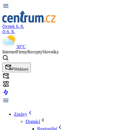
čtvrtek 6. 8.
čt 6. 8.
30°C
Internet
Firmy
Recepty
Slovníky
Přihlášení
Zprávy
Domácí
Regionální