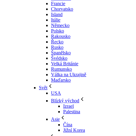
Francie
Chorvatsko
Island
Itálie
Německo
Polsko
Rakousko
Řecko
Rusko
Španělsko
Švédsko
Velká Británie
Rumunsko
Válka na Ukrajině
Maďarsko
Svět
USA
Blízký východ
Izrael
Palestina
Asie
Čína
Jižní Korea