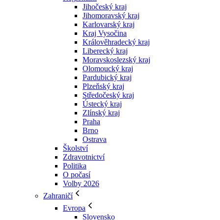
Jihočeský kraj
Jihomoravský kraj
Karlovarský kraj
Kraj Vysočina
Králověhradecký kraj
Liberecký kraj
Moravskoslezský kraj
Olomoucký kraj
Pardubický kraj
Plzeňský kraj
Středočeský kraj
Ústecký kraj
Zlínský kraj
Praha
Brno
Ostrava
Školství
Zdravotnictví
Politika
O počasí
Volby 2026
Zahraničí
Evropa
Slovensko