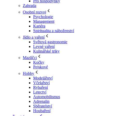
Pro hospodyňky
Zahrada
Osobní rozvoj
Psychologie
Management
Kariéra
Spiritualita a náboženství
Jídlo a vaření
Světová gastronomie
Levné vaření
Kulinářské triky
Mazlíčci
Kočky
Pejskové
Hobby
Modelářství
Včelařství
Rybaření
Letectví
Automobilismus
Adrenalin
Sběratelství
Houbaření