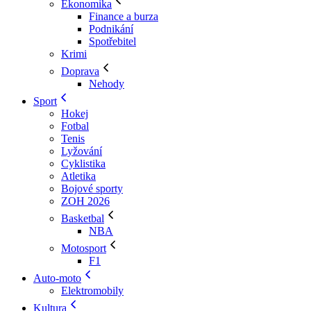
Ekonomika
Finance a burza
Podnikání
Spotřebitel
Krimi
Doprava
Nehody
Sport
Hokej
Fotbal
Tenis
Lyžování
Cyklistika
Atletika
Bojové sporty
ZOH 2026
Basketbal
NBA
Motosport
F1
Auto-moto
Elektromobily
Kultura