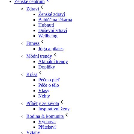
Ženské centrum
Zdraví
Ženské zdraví
Babiččina lékárna
Hubnutí
Duševní zdraví
Wellbeing
Fitness
Jóga a pilates
Módní trendy
Aktuální trendy
Doplňky
Krása
Péče o pleť
Péče o tělo
Vlasy
Nehty
Příběhy ze života
Inspirativní ženy
Rodina & komunita
Výchova
Přátelství
Vztahy