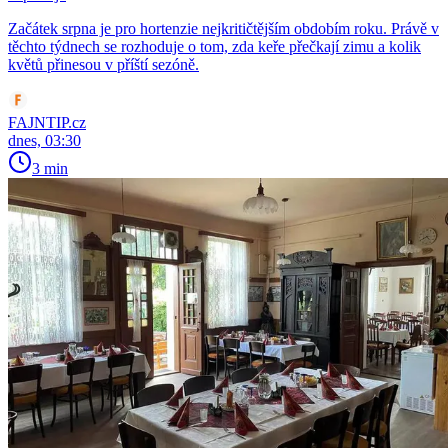
Začátek srpna je pro hortenzie nejkritičtějším obdobím roku. Právě v
těchto týdnech se rozhoduje o tom, zda keře přečkají zimu a kolik
květů přinesou v příští sezóně.
FAJNTIP.cz
dnes, 03:30
3 min