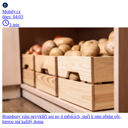
Mobify.cz
dnes, 04:03
3 min
Brambory vám nevyklíčí ani po 4 měsících, stačí k nim přidat věc,
kterou má každý doma