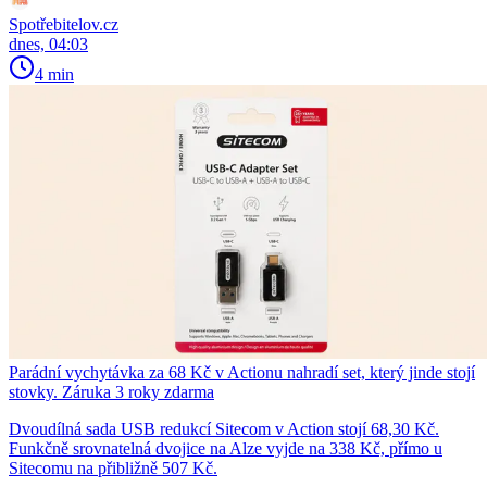
Spotřebitelov.cz
dnes, 04:03
4 min
Parádní vychytávka za 68 Kč v Actionu nahradí set, který jinde stojí
stovky. Záruka 3 roky zdarma
Dvoudílná sada USB redukcí Sitecom v Action stojí 68,30 Kč.
Funkčně srovnatelná dvojice na Alze vyjde na 338 Kč, přímo u
Sitecomu na přibližně 507 Kč.