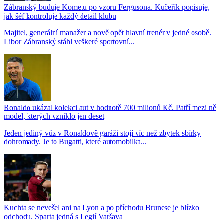
Zábranský buduje Kometu po vzoru Fergusona. Kučeřík popisuje,
jak šéf kontroluje každý detail klubu
Majitel, generální manažer a nově opět hlavní trenér v jedné osobě.
Libor Zábranský stáhl veškeré sportovní...
Ronaldo ukázal kolekci aut v hodnotě 700 milionů Kč. Patří mezi ně
model, kterých vzniklo jen deset
Jeden jediný vůz v Ronaldově garáži stojí víc než zbytek sbírky
dohromady. Je to Bugatti, které automobilka...
Kuchta se nevešel ani na Lyon a po příchodu Brunese je blízko
odchodu. Sparta jedná s Legií Varšava