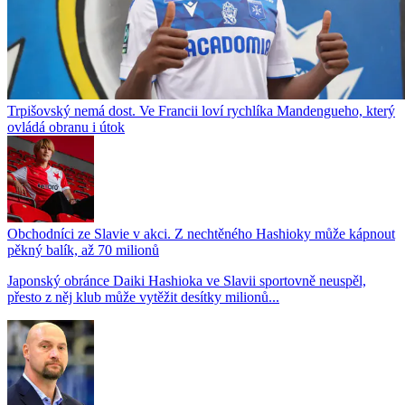
Trpišovský nemá dost. Ve Francii loví rychlíka Mandengueho, který
ovládá obranu i útok
Obchodníci ze Slavie v akci. Z nechtěného Hashioky může kápnout
pěkný balík, až 70 milionů
Japonský obránce Daiki Hashioka ve Slavii sportovně neuspěl,
přesto z něj klub může vytěžit desítky milionů...