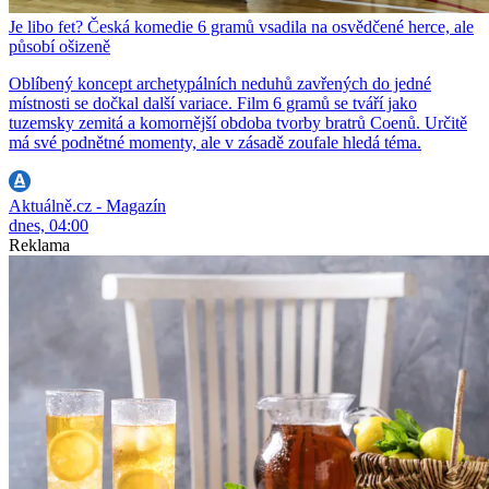
Je libo fet? Česká komedie 6 gramů vsadila na osvědčené herce, ale
působí ošizeně
Oblíbený koncept archetypálních neduhů zavřených do jedné
místnosti se dočkal další variace. Film 6 gramů se tváří jako
tuzemsky zemitá a komornější obdoba tvorby bratrů Coenů. Určitě
má své podnětné momenty, ale v zásadě zoufale hledá téma.
Aktuálně.cz - Magazín
dnes, 04:00
Reklama