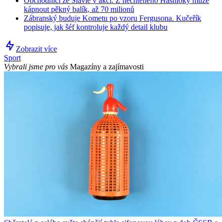
Obchodníci ze Slavie v akci. Z nechtěného Hashioky může
kápnout pěkný balík, až 70 milionů
Zábranský buduje Kometu po vzoru Fergusona. Kučeřík
popisuje, jak šéf kontroluje každý detail klubu
Zobrazit více
Sport
Vybrali jsme pro vás
Magazíny a zajímavosti