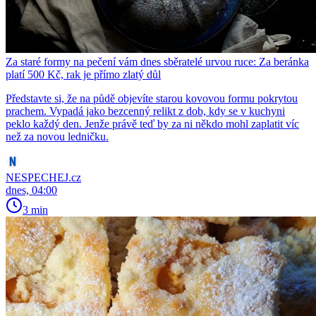
Za staré formy na pečení vám dnes sběratelé urvou ruce: Za beránka
platí 500 Kč, rak je přímo zlatý důl
Představte si, že na půdě objevíte starou kovovou formu pokrytou
prachem. Vypadá jako bezcenný relikt z dob, kdy se v kuchyni
peklo každý den. Jenže právě teď by za ni někdo mohl zaplatit víc
než za novou ledničku.
NESPECHEJ.cz
dnes, 04:00
3 min