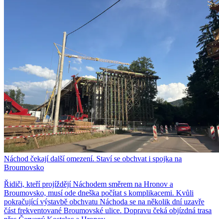
Náchod čekají další omezení. Staví se obchvat i spojka na
Broumovsko
Řidiči, kteří projíždějí Náchodem směrem na Hronov a
Broumovsko, musí ode dneška počítat s komplikacemi. Kvůli
pokračující výstavbě obchvatu Náchoda se na několik dní uzavře
část frekventované Broumovské ulice. Dopravu čeká objízdná trasa