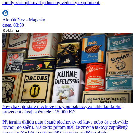
mohly zkomplikovat jedinečný vědecký experiment.
Aktuálně.cz - Magazín
dnes, 03:50
Reklama
Nevyhazujte staré plechové dózy po babičce, za tahle konkrétní
provedení dávají sběratelé i 15 000 Kč
Při jarním úklidu putují staré plechovky od kávy nebo čaje obvykle
rovnou do sběru. Málokdo přitom tuší, že zrovna takový zaprášený
kousek může být to nejcennější, co po prarodičích zbylo....