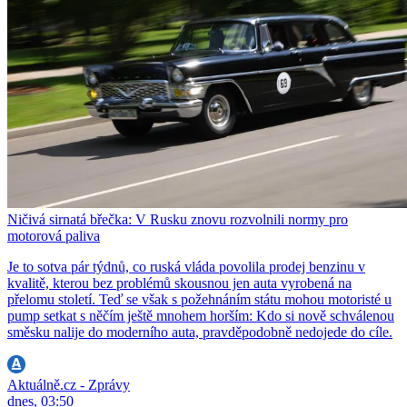
Ničivá sirnatá břečka: V Rusku znovu rozvolnili normy pro
motorová paliva
Je to sotva pár týdnů, co ruská vláda povolila prodej benzinu v
kvalitě, kterou bez problémů skousnou jen auta vyrobená na
přelomu století. Teď se však s požehnáním státu mohou motoristé u
pump setkat s něčím ještě mnohem horším: Kdo si nově schválenou
směsku nalije do moderního auta, pravděpodobně nedojede do cíle.
Aktuálně.cz - Zprávy
dnes, 03:50