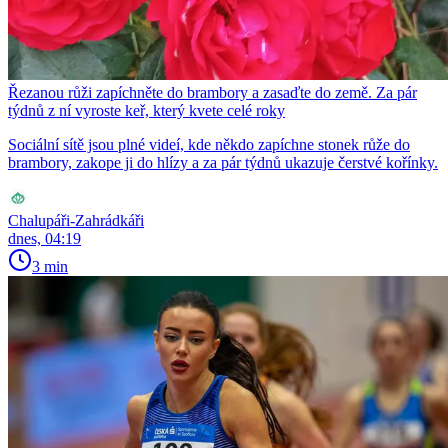
Řezanou růži zapíchněte do brambory a zasaďte do země. Za pár
týdnů z ní vyroste keř, který kvete celé roky
Sociální sítě jsou plné videí, kde někdo zapíchne stonek růže do
brambory, zakope ji do hlízy a za pár týdnů ukazuje čerstvé kořínky.
Chalupáři-Zahrádkáři
dnes, 04:19
3 min