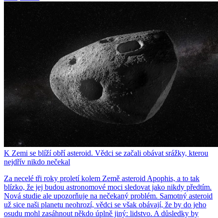
K Zemi se blíží obří asteroid. Vědci se začali obávat srážky, kterou
nejdřív nikdo nečekal
Za necelé tři roky proletí kolem Země asteroid Apophis, a to tak
blízko, že jej budou astronomové moci sledovat jako nikdy předtím.
Nová studie ale upozorňuje na nečekaný problém. Samotný asteroid
už sice naši planetu neohrozí, vědci se však obávají, že by do jeho
osudu mohl zasáhnout někdo úplně jiný: lidstvo. A důsledky by