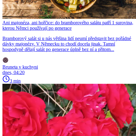
Ani majonéza, ani hořčice: do bramborového salátu patří 1 surovina,
kterou Němci používají po generace
Bramborový salát si u nás většina lidí neumí představit bez pořádné
dávky majonézy. V Německu to chodí docela jinak. Tamní
hospodyně dělají salát po generace úplně bez ní a přitom...
Bruneta v kuchyni
dnes, 04:20
3 min