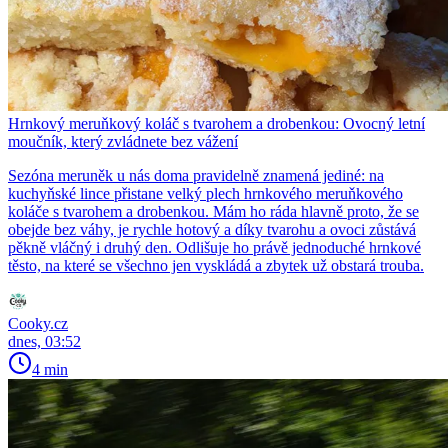
Hrnkový meruňkový koláč s tvarohem a drobenkou: Ovocný letní
moučník, který zvládnete bez vážení
Sezóna meruněk u nás doma pravidelně znamená jediné: na
kuchyňské lince přistane velký plech hrnkového meruňkového
koláče s tvarohem a drobenkou. Mám ho ráda hlavně proto, že se
obejde bez váhy, je rychle hotový a díky tvarohu a ovoci zůstává
pěkně vláčný i druhý den. Odlišuje ho právě jednoduché hrnkové
těsto, na které se všechno jen vyskládá a zbytek už obstará trouba.
Cooky.cz
dnes, 03:52
4 min