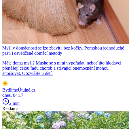
Myší v domácnosti se lze zbavit i bez kočky. Pomohou jednoduché
pasti i osvědčené domácí metody
Máte doma myši? Musíte se s nimi vypořádat, neboť tito hlodavci
přenášejí celou řadu chorob a stávající onemocnění mohou
zhoršovat. Obzvláště u dětí.
BydlímeÚtulně.cz
dnes, 04:17
2 min
Reklama