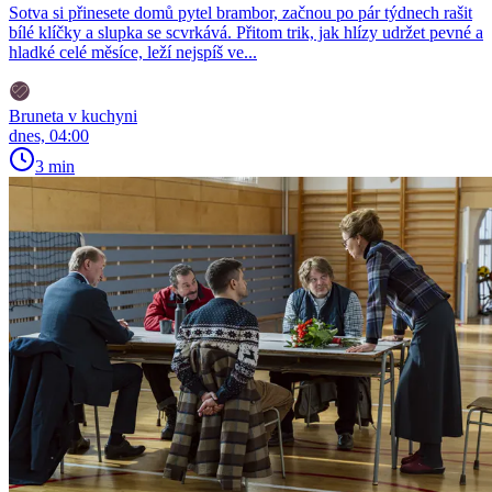
Sotva si přinesete domů pytel brambor, začnou po pár týdnech rašit
bílé klíčky a slupka se scvrkává. Přitom trik, jak hlízy udržet pevné a
hladké celé měsíce, leží nejspíš ve...
Bruneta v kuchyni
dnes, 04:00
3 min