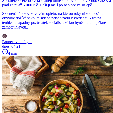
Sběratelé z celého světa shánějí tuhle sifonovou láhev z dob ČSSR a
platí za ni až 5 000 Kč. Češi ji mají po babičce ve sklepě
Skleněná láhev v kovovém opletu, na kterou roky nikdo nesáhl,
obvykle dožívá v koutě sklepa nebo vzadu v kredenci. Zrovna
tenhle nenápadný pozůstatek socialistické kuchyně ale umí pěkně
zamotat hlavou....
Bruneta v kuchyni
dnes, 04:21
4 min