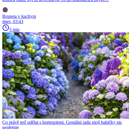
Bruneta v kuchyni
dnes, 03:43
3 min
Co právě teď udělat s hortenziemi. Geniální radu mojí babičky nic
nepřebije