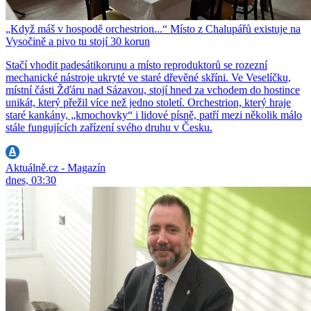
„Když máš v hospodě orchestrion...“ Místo z Chalupářů existuje na
Vysočině a pivo tu stojí 30 korun
Stačí vhodit padesátikorunu a místo reproduktorů se rozezní
mechanické nástroje ukryté ve staré dřevěné skříni. Ve Veselíčku,
místní části Žďáru nad Sázavou, stojí hned za vchodem do hostince
unikát, který přežil více než jedno století. Orchestrion, který hraje
staré kankány, „kmochovky“ i lidové písně, patří mezi několik málo
stále fungujících zařízení svého druhu v Česku.
Aktuálně.cz - Magazín
dnes, 03:30