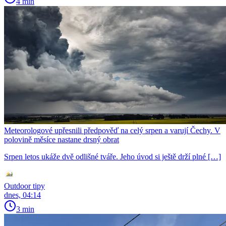
4 min
Meteorologové upřesnili předpověď na celý srpen a varují Čechy. V
polovině měsíce nastane drsný obrat
Srpen letos ukáže dvě odlišné tváře. Jeho úvod si ještě drží plné […]
Outdoor tipy
dnes, 04:14
3 min