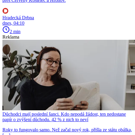
přes Červený Kostelec a Hronov.
Hradecká Drbna
dnes, 04:10
2 min
Reklama
Důchodci mají poslední šanci. Kdo nepodá žádost, ten nedostane
papír o zvýšení důchodu. 42 % z nich to neví
Roky to fungovalo samo. Než začal nový rok, přišla ze státu obálka,