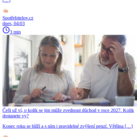
[…]
Spotřebitelov.cz
dnes, 04:03
3 min
Češi už ví, o kolik se jim může zvednout důchod v roce 2027. Kolik
dostanete vy?
Konec roku se blíží a s ním i pravidelné zvýšení penzí. Většina […]