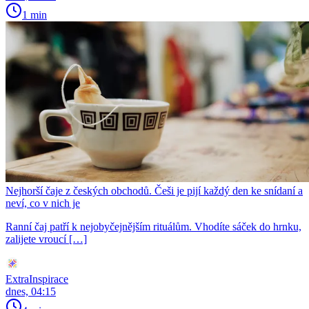
1 min
Nejhorší čaje z českých obchodů. Češi je pijí každý den ke snídaní a
neví, co v nich je
Ranní čaj patří k nejobyčejnějším rituálům. Vhodíte sáček do hrnku,
zalijete vroucí […]
ExtraInspirace
dnes, 04:15