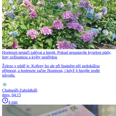
Hortenzii nestačí zalévat a hnojit. Pokud nenastavíte kyselost půdy,
listy zežloutnou a květy nepřijdou
Železo v půdě je. Kořeny ho ale při špatném pH nedokážou
přijmout, a hortenzie začne žloutnout, i když ji hnojíte podle
návodu.
Chalupáři-Zahrádkáři
dnes, 04:15
4 min