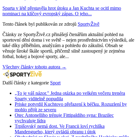
Sparta v létě přestavěla hrot útoku a Jan Kuchta se ocitl mimo
nominaci na klíčový evropský zápas. O jeho...
Tento článek byl publikován ze zdrojů
SportyŽivě
Články ze SportyŽivě.cz přinášejí čtenářům aktuální pohled na
sportovní dění doma i ve světě – nejen prostřednictvím výsledků, ale
také díky příběhům, analýzám a pohledu do zákulisí. Obsah se
věnuje široké škále sportů, přičemž silně zastoupený je zejména
fotbal, hokej a bojové sporty, ale...
Všechny články tohoto autora →
Další články z kategorie
Sport
„To je váš názor." Jedna otázka po velkém večeru trenéra
Sparty viditelně popudila
Priske potvrdil Kuchtovo přeřazení k béčku. Rozuzlení by
mohlo přijít ze severu
Otec Antonelliho trénuje Fittipaldiho syna: Brazilec
vychvaluje lídra
Trpišovský nemá dost. Ve Francii loví rychlíka
Mandengueho, který ovládá obranu i útok