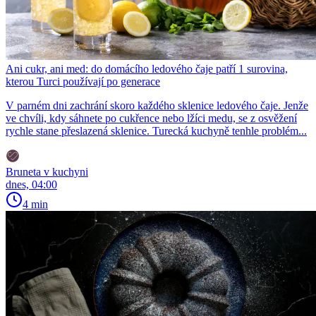
Ani cukr, ani med: do domácího ledového čaje patří 1 surovina,
kterou Turci používají po generace
V parném dni zachrání skoro každého sklenice ledového čaje. Jenže
ve chvíli, kdy sáhnete po cukřence nebo lžíci medu, se z osvěžení
rychle stane přeslazená sklenice. Turecká kuchyně tenhle problém...
Bruneta v kuchyni
dnes, 04:00
4 min