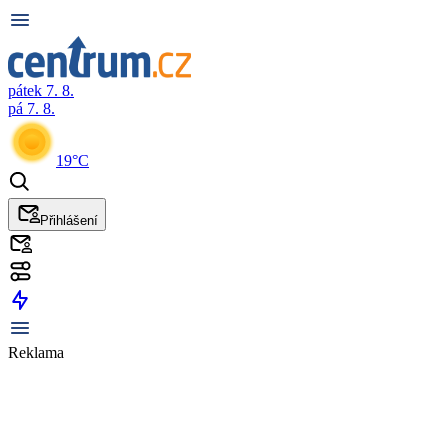
pátek 7. 8.
pá 7. 8.
19°C
Přihlášení
Reklama