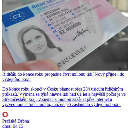
Řidičák do konce roku propadne čtvrt milionu lidí. Nový přijde i do
výdejního boxu
Do konce roku skončí v Česku platnost přes 284 tisícům řidičským
průkazů. Výměna se týká hlavně lidí nad 61 let a největší počet je ve
Středočeském kraji. Zájemci si mohou zažádat přes internet a
vyzvednout si ho na úřadu, možné je i zaslání do výdejního boxu.
Pražská Drbna
dnes, 04:15