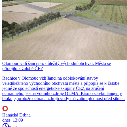
Olomouc vidí šanci pro důležitý východní obchvat. Město se
připojilo k žalobě ČEZ
Radnice v Olomouc vidí šanci na odblokování stavby
veledůležitého východního obchvatu města a připojila se k žalobě
jedné ze společností energetické skupiny ČEZ na zrušení
ochranného pásma vodního zdroje OLMA. Pásmo stavbu tangenty
blokuje, protože ochrana zdrojů vody má zatím přednost před silnicí.
Hanácká Drbna
dnes, 13:09