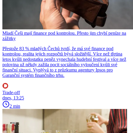
Mladí Češi mají finance pod kontrolou. Přesto jim chybí peníze na
zážitky
Přestože 83 % mladých Čechů tvrdí, že má své finance pod
kontrolou, realita jejich rozpočtů bývá složitější. Více než třetina
letos kvůli nedostatku peněz vynechala hudební festival a více než
polovina už někdy zažila pocit sociálního vyloučení kvůli své
finanční situaci. Vyplývá to z průzkumu agentury Ipsos pro
Garanční systém finančního trhu.
Trade-off
dnes, 13:25
2 min