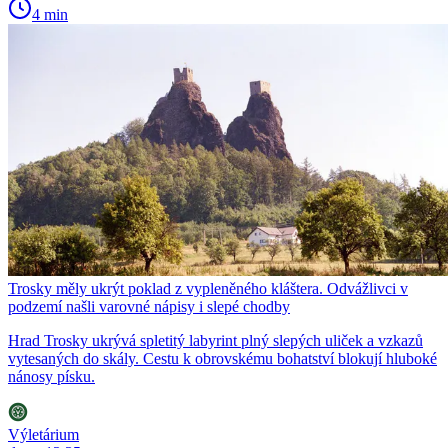
4 min
Trosky měly ukrýt poklad z vypleněného kláštera. Odvážlivci v
podzemí našli varovné nápisy i slepé chodby
Hrad Trosky ukrývá spletitý labyrint plný slepých uliček a vzkazů
vytesaných do skály. Cestu k obrovskému bohatství blokují hluboké
nánosy písku.
Výletárium