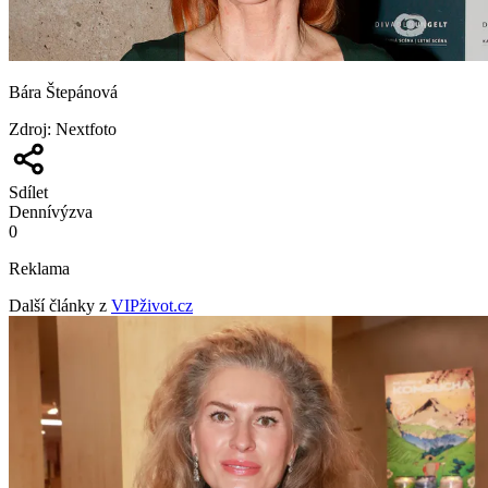
Bára Štepánová
Zdroj
:
Nextfoto
Sdílet
Denní
výzva
0
Reklama
Další články z
VIPživot.cz