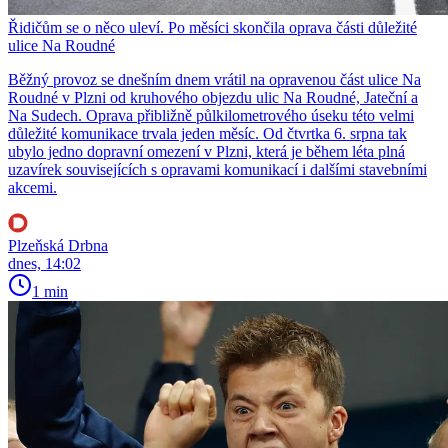
Řidičům se o něco uleví. Po měsíci skončila oprava části důležité
ulice Na Roudné
Běžný provoz se dnešním dnem vrátil na opravenou část ulice Na
Roudné v Plzni od kruhového objezdu ulic Na Roudné, Jateční a
Na Sudech. Oprava přibližně půlkilometrového úseku této velmi
důležité komunikace trvala jeden měsíc. Od čtvrtka 6. srpna tak
ubylo jedno dopravní omezení v Plzni, která je během léta plná
uzavírek souvisejících s opravami komunikací i dalšími stavebními
akcemi.
Plzeňská Drbna
dnes, 14:02
1 min