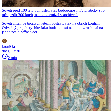
Sověti před 100 lety vymysleli vlak budoucnosti. Futuristický stroj
měl jezdit 300 km/h, nakonec zmizel v archivech
Sověti chtěli ve třicátých letech postavit vlak na obřích koulích.
Odvážný projekt rychlovlaku budoucnosti nakonec ztroskotal na
jedné zcela běžné věci.
kroniQa
dnes, 13:30
2 min