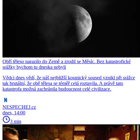
Obří těleso narazilo do Země a zrodil se Měsíc. Bez katastrofické
srážky bychom tu dneska nebyli
Vědci dnes vědí, že náš nejbližší kosmický soused vznikl při srážce
tak brutální, že obě tělesa se téměř celá roztavila. A právě tato
katastrofa možná zachránila budoucnost celé civilizace.
NESPECHEJ.cz
dnes, 14:00
3 min