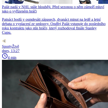
Palát padá v NHL stále hlouběji. Před sezonou o něm zámoří mluví
jako o vyřízeném hráči
Patnáct bodů v osmdesáti zápasech, dvanáct minut na ledě a letní
debata o vyplacení ze smlouvy. Ondřej Palát vstupuje do posledního
roku kontraktu jako stín hráče, který rozhodoval finále Stanley
Cupu.
SportyŽivě
dnes, 13:27
4 min