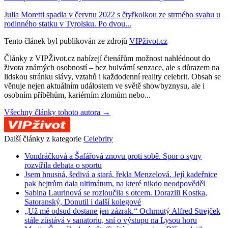
Julia Moretti spadla v červnu 2022 s čtyřkolkou ze strmého svahu u
rodinného statku v Tyrolsku. Po dvou...
Tento článek byl publikován ze zdrojů
VIPživot.cz
Články z VIPŽivot.cz nabízejí čtenářům možnost nahlédnout do
života známých osobností – bez bulvární senzace, ale s důrazem na
lidskou stránku slávy, vztahů i každodenní reality celebrit. Obsah se
věnuje nejen aktuálním událostem ve světě showbyznysu, ale i
osobním příběhům, kariérním zlomům nebo...
Všechny články tohoto autora →
Další články z kategorie
Celebrity
Vondráčková a Šafářová znovu proti sobě. Spor o syny
rozvířila debata o sportu
Jsem hnusná, šedivá a stará, řekla Menzelová. Její kadeřnice
pak hejtrům dala ultimátum, na které nikdo neodpověděl
Sabina Laurinová se rozloučila s otcem. Dorazili Kostka,
Satoranský, Donutil i další kolegové
„Už mě odsud dostane jen zázrak.“ Ochrnutý Alfred Strejček
stále zůstává v sanatoriu, sní o výstupu na Lysou horu