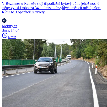
V Bezannes u Remeše stojí třípodlažní bytový dům, jehož nosné
stěny vytiskl robot za 34 dní místo obvyklých měsíců ruční práce.
Řídili to 3 operátoři s tablety.
Mobify.cz
dnes, 14:04
4 min