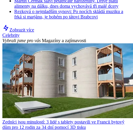
Martin Čermák slaví pětatřicáté narozeniny. Dříve platil
alimenty na dálku, dnes doma vychovává tři malé dcery
Rezková o nejmladším synovi: Po nocích skládá muziku a
frká si marjánu, je bohém po tátovi Brabcovi
Zobrazit více
Celebrity
Vybrali jsme pro vás
Magazíny a zajímavosti
Zedníci jsou minulostí: 3 lidé s tablety postavili ve Francii bytový
dům pro 12 rodin za 34 dní pomocí 3D tisku