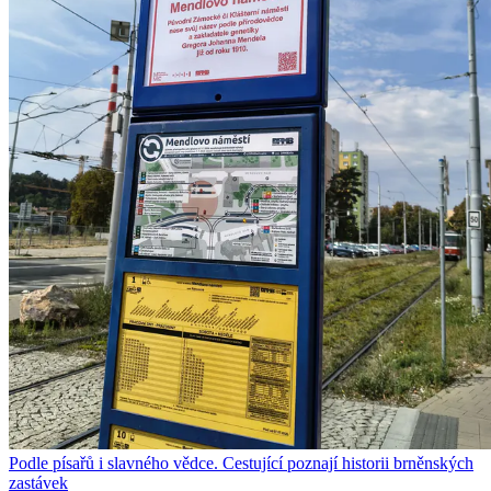
Podle písařů i slavného vědce. Cestující poznají historii brněnských
zastávek