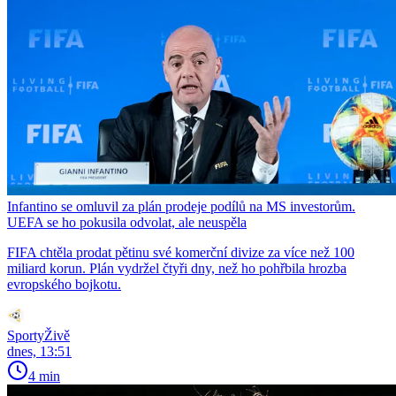
Infantino se omluvil za plán prodeje podílů na MS investorům.
UEFA se ho pokusila odvolat, ale neuspěla
FIFA chtěla prodat pětinu své komerční divize za více než 100
miliard korun. Plán vydržel čtyři dny, než ho pohřbila hrozba
evropského bojkotu.
SportyŽivě
dnes, 13:51
4 min