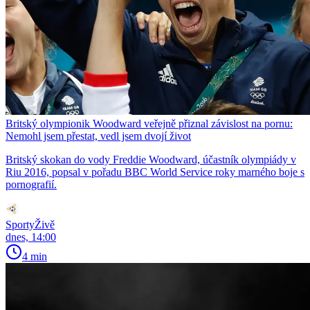
Britský olympionik Woodward veřejně přiznal závislost na pornu:
Nemohl jsem přestat, vedl jsem dvojí život
Britský skokan do vody Freddie Woodward, účastník olympiády v
Riu 2016, popsal v pořadu BBC World Service roky marného boje s
pornografií.
SportyŽivě
dnes, 14:00
4 min