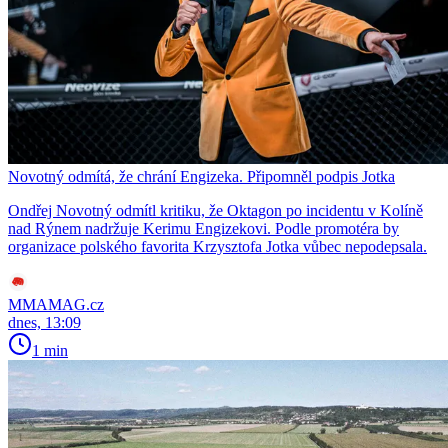
Novotný odmítá, že chrání Engizeka. Připomněl podpis Jotka
Ondřej Novotný odmítl kritiku, že Oktagon po incidentu v Kolíně
nad Rýnem nadržuje Kerimu Engizekovi. Podle promotéra by
organizace polského favorita Krzysztofa Jotka vůbec nepodepsala.
MMAMAG.cz
dnes, 13:09
1 min