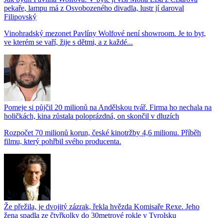
pekaře, lampu má z Osvobozeného divadla, lustr jí daroval
Filipovský
Vinohradský mezonet Pavlíny Wolfové není showroom. Je to byt,
ve kterém se vaří, žije s dětmi, a z každé...
Pomeje si půjčil 20 milionů na Andělskou tvář. Firma ho nechala na
holičkách, kina zůstala poloprázdná, on skončil v dluzích
Rozpočet 70 milionů korun, české kinotržby 4,6 milionu. Příběh
filmu, který pohřbil svého producenta.
Že přežila, je dvojitý zázrak, řekla hvězda Komisaře Rexe. Jeho
žena spadla ze čtyřkolky do 30metrové rokle v Tyrolsku