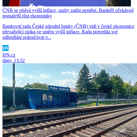
ČNB se obává vyšší inflace, sazby zatím nemění. Bankéři očekávají
pomalejší růst ekonomiky
Bankovní rada České národní banky (ČNB) vidí v české ekonomice
převažující rizika ve směru vyšší inflace. Rada potvrdila své
odhodlání pokračovat v...
HN.cz
dnes, 13:32