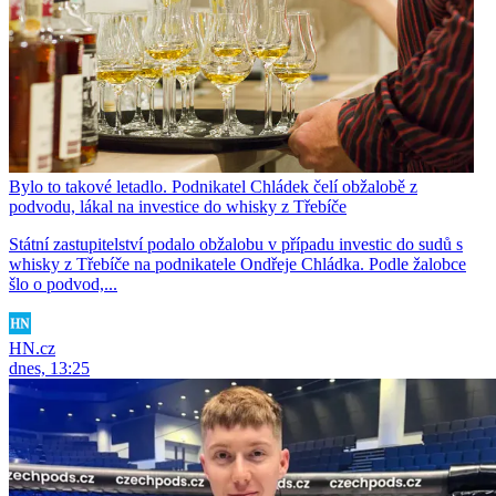
Bylo to takové letadlo. Podnikatel Chládek čelí obžalobě z
podvodu, lákal na investice do whisky z Třebíče
Státní zastupitelství podalo obžalobu v případu investic do sudů s
whisky z Třebíče na podnikatele Ondřeje Chládka. Podle žalobce
šlo o podvod,...
HN.cz
dnes, 13:25