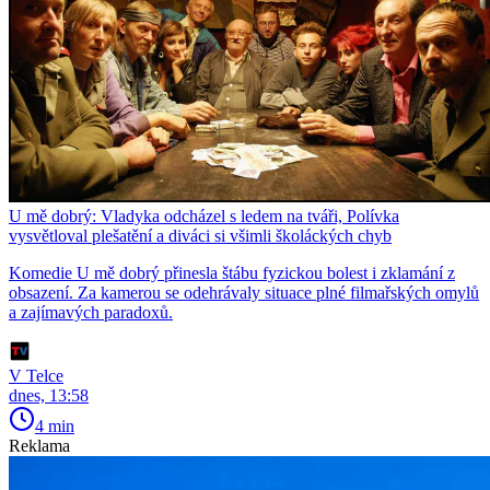
U mě dobrý: Vladyka odcházel s ledem na tváři, Polívka
vysvětloval plešatění a diváci si všimli školáckých chyb
Komedie U mě dobrý přinesla štábu fyzickou bolest i zklamání z
obsazení. Za kamerou se odehrávaly situace plné filmařských omylů
a zajímavých paradoxů.
V Telce
dnes, 13:58
4 min
Reklama