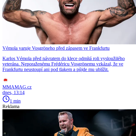
Vémola varuje Vosgröneho před zápasem ve Frankfurtu
Karlos Vémola před návratem do klece odmítá roli vysloužilého
veterána. Neporaženému Frédéricu Vosgrönemu vzkázal, že ve
Frankfurtu neustoupí ani pod tlakem a půjde mu ublížit.
MMAMAG.cz
dnes, 13:14
1 min
Reklama