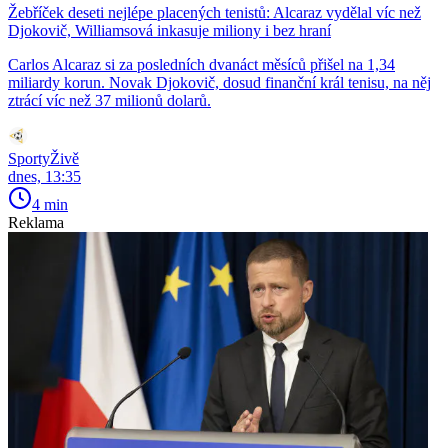
Žebříček deseti nejlépe placených tenistů: Alcaraz vydělal víc než
Djokovič, Williamsová inkasuje miliony i bez hraní
Carlos Alcaraz si za posledních dvanáct měsíců přišel na 1,34
miliardy korun. Novak Djokovič, dosud finanční král tenisu, na něj
ztrácí víc než 37 milionů dolarů.
SportyŽivě
dnes, 13:35
4 min
Reklama