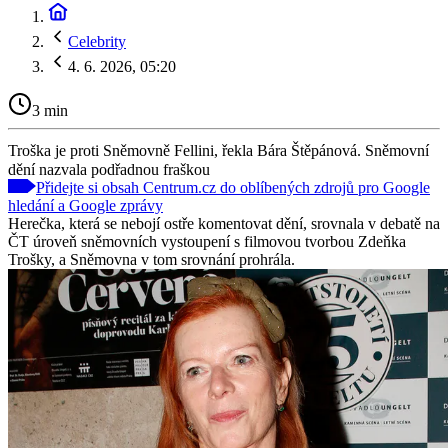
Celebrity
4. 6. 2026, 05:20
3 min
Troška je proti Sněmovně Fellini, řekla Bára Štěpánová. Sněmovní
dění nazvala podřadnou fraškou
Přidejte si obsah Centrum.cz do oblíbených zdrojů pro Google
hledání a Google zprávy
Herečka, která se nebojí ostře komentovat dění, srovnala v debatě na
ČT úroveň sněmovních vystoupení s filmovou tvorbou Zdeňka
Trošky, a Sněmovna v tom srovnání prohrála.