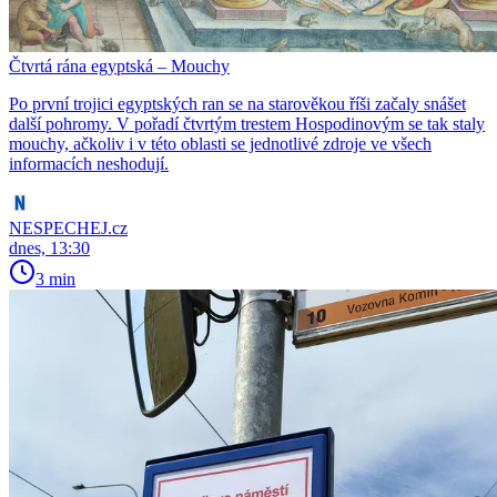
Čtvrtá rána egyptská – Mouchy
Po první trojici egyptských ran se na starověkou říši začaly snášet
další pohromy. V pořadí čtvrtým trestem Hospodinovým se tak staly
mouchy, ačkoliv i v této oblasti se jednotlivé zdroje ve všech
informacích neshodují.
NESPECHEJ.cz
dnes, 13:30
3 min