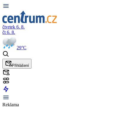
čtvrtek 6. 8.
čt 6. 8.
29°C
Přihlášení
Reklama