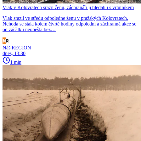
Vlak v Kolovratech srazil ženu, záchranáři ji hledali i s vrtulníkem
Vlak srazil ve středu odpoledne ženu v pražských Kolovratech.
Nehoda se stala kolem čtvrté hodiny odpolední a záchranná akce se
od začátku neobešla bez…
Náš REGION
dnes, 13:30
1 min