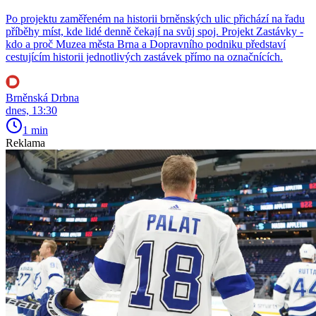
Po projektu zaměřeném na historii brněnských ulic přichází na řadu
příběhy míst, kde lidé denně čekají na svůj spoj. Projekt Zastávky -
kdo a proč Muzea města Brna a Dopravního podniku představí
cestujícím historii jednotlivých zastávek přímo na označnících.
Brněnská Drbna
dnes, 13:30
1 min
Reklama