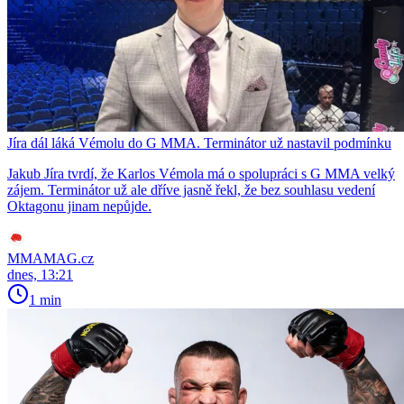
Jíra dál láká Vémolu do G MMA. Terminátor už nastavil podmínku
Jakub Jíra tvrdí, že Karlos Vémola má o spolupráci s G MMA velký
zájem. Terminátor už ale dříve jasně řekl, že bez souhlasu vedení
Oktagonu jinam nepůjde.
MMAMAG.cz
dnes, 13:21
1 min