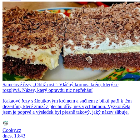
Sametové řezy „Obliž prst”: Vláčný korpus, krém, který se
rozplývá. Název, který opravdu nic nepřehání
Kakaové řezy s žloutkovým krémem a sněhem z bílků patří k těm
dezertům, které zmizí z plechu dřív, než vychladnou. Vyzkoušela
jsem je poprvé a výsledek byl přesně takový, jaký název slibuje.
Cooky.cz
dnes, 13:43