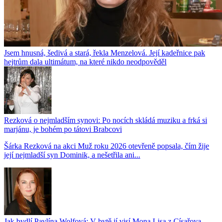
Jsem hnusná, šedivá a stará, řekla Menzelová. Její kadeřnice pak
hejtrům dala ultimátum, na které nikdo neodpověděl
Rezková o nejmladším synovi: Po nocích skládá muziku a frká si
marjánu, je bohém po tátovi Brabcovi
Šárka Rezková na akci Muž roku 2026 otevřeně popsala, čím žije
její nejmladší syn Dominik, a nešetřila ani...
Jak bydlí Pavlína Wolfová: V bytě jí visí Mona Lisa z Císařova