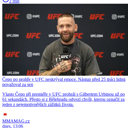
2 min
Čepo po prohře v UFC neskrýval emoce. Nástup před 25 tisíci lidmi
považoval za sen
Vlasto Čepo při premiéře v UFC prohrál s Gilbertem Urbinou už po
61 sekundách. Přesto si z Bělehradu odvezl chvíli, kterou označil za
jeden z nejemotivnějších zážitků života.
MMAMAG.cz
dnes, 13:06