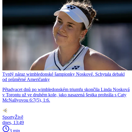
Tvrdý náraz wimbledonské šampionky Noskové. Schytala debakl
od průměrné Američanky
Pětadvacet dnů po wimbledonském triumfu skončila Linda Nosková
v Torontu už ve druhém kole, jako nasazená šestka prohrála s Caty
McNallyovou 6:7(5), 1:6.
SportyŽivě
dnes, 13:49
3 min