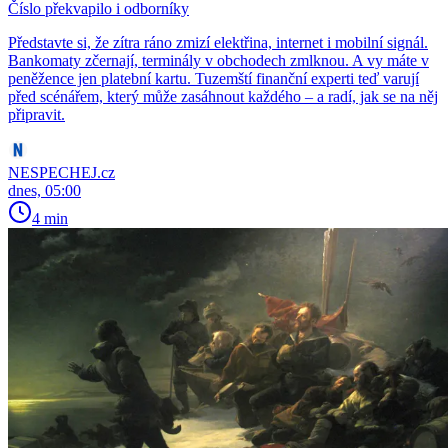
Číslo překvapilo i odborníky
Představte si, že zítra ráno zmizí elektřina, internet i mobilní signál.
Bankomaty zčernají, terminály v obchodech zmlknou. A vy máte v
peněžence jen platební kartu. Tuzemští finanční experti teď varují
před scénářem, který může zasáhnout každého – a radí, jak se na něj
připravit.
NESPECHEJ.cz
dnes, 05:00
4 min