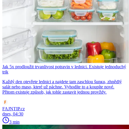
Jak 5x prodloužit trvanlivost potravin v lednici. Existuje jednoduchý
trik
Každý den otevřete lednici a najdete tam zaschlou šunкu, zhnědlý
salát nebo maso, které už páchne. Vyhodíte to a koupíte nové.
Přitom existuje způsob, jak tohle zastavit jednou provždy.
FAJNTIP.cz
dnes, 04:30
3 min