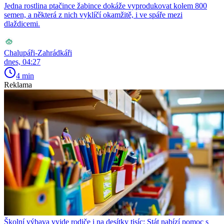
Jedna rostlina ptačince žabince dokáže vyprodukovat kolem 800
semen, a některá z nich vyklíčí okamžitě, i ve spáře mezi
dlaždicemi.
Chalupáři-Zahrádkáři
dnes, 04:27
4 min
Reklama
Školní výbava vyjde rodiče i na desítky tisíc: Stát nabízí pomoc s