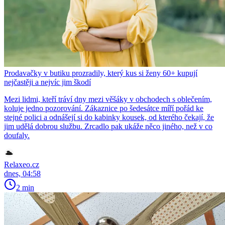
Prodavačky v butiku prozradily, který kus si ženy 60+ kupují
nejčastěji a nejvíc jim škodí
Mezi lidmi, kteří tráví dny mezi věšáky v obchodech s oblečením,
koluje jedno pozorování. Zákaznice po šedesátce míří pořád ke
stejné polici a odnášejí si do kabinky kousek, od kterého čekají, že
jim udělá dobrou službu. Zrcadlo pak ukáže něco jiného, než v co
doufaly.
Relaxeo.cz
dnes, 04:58
2 min