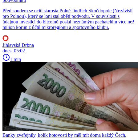
podvodníků
Před soudem se ocitl starosta Polné Jindřich Skočdopole (Nezávislí
pro Polnou), který se loni stal obětí podvodu. V souvislosti s
údajnou investicí do bitcoinů poslal neznámým pachatelům více než
milion korun z účtů mikroregionu a sportovního klubu.
Jihlavská Drbna
dnes, 05:02
1 min
Banky zveřejnily, kolik hotovosti by měl mít doma každý Čech.