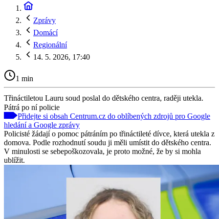
Zprávy
Domácí
Regionální
14. 5. 2026, 17:40
1 min
Třináctiletou Lauru soud poslal do dětského centra, raději utekla.
Pátrá po ní policie
Přidejte si obsah Centrum.cz do oblíbených zdrojů pro Google
hledání a Google zprávy
Policisté žádají o pomoc pátráním po třináctileté dívce, která utekla z
domova. Podle rozhodnutí soudu ji měli umístit do dětského centra.
V minulosti se sebepoškozovala, je proto možné, že by si mohla
ublížit.