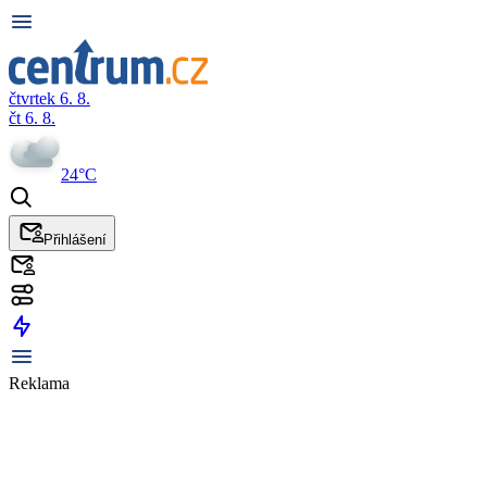
čtvrtek 6. 8.
čt 6. 8.
24°C
Přihlášení
Reklama