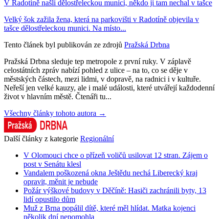
V Radotíně našli dělostřeleckou munici, někdo ji tam nechal v tašce
Velký šok zažila žena, která na parkovišti v Radotíně objevila v
tašce dělostřeleckou munici. Na místo...
Tento článek byl publikován ze zdrojů
Pražská Drbna
Pražská Drbna sleduje tep metropole z první ruky. V záplavě
celostátních zpráv nabízí pohled z ulice – na to, co se děje v
městských částech, mezi lidmi, v dopravě, na radnici i v kultuře.
Neřeší jen velké kauzy, ale i malé události, které utvářejí každodenní
život v hlavním městě. Čtenáři tu...
Všechny články tohoto autora →
Další články z kategorie
Regionální
V Olomouci chce o přízeň voličů usilovat 12 stran. Zájem o
post v Senátu klesl
Vandalem poškozená okna Ještědu nechá Liberecký kraj
opravit, měnit je nebude
Požár výškové budovy v Děčíně: Hasiči zachránili byty, 13
lidí opustilo dům
Muž z Brna popálil dítě, které měl hlídat. Matka kojenci
několik dní nepomohla