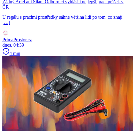
Žádný Ariel ani Silan. Odborníci vyhlásili nejlepší prací prášek v
ČR
U regálu s pracími prostředky sáhne většina lidí po tom, co znají
[…]
PrimaProstor.cz
dnes, 04:39
4 min