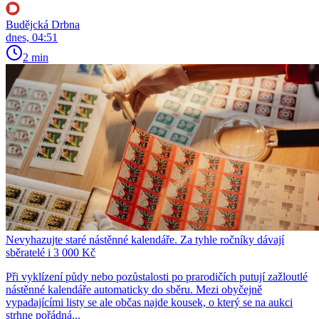
Budějcká Drbna
dnes, 04:51
2 min
Nevyhazujte staré nástěnné kalendáře. Za tyhle ročníky dávají
sběratelé i 3 000 Kč
Při vyklízení půdy nebo pozůstalosti po prarodičích putují zažloutlé
nástěnné kalendáře automaticky do sběru. Mezi obyčejně
vypadajícími listy se ale občas najde kousek, o který se na aukci
strhne pořádná...