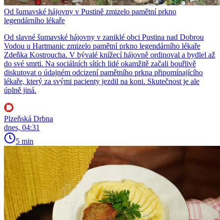
Od šumavské hájovny v Pustině zmizelo pamětní prkno
legendárního lékaře
Od slavné šumavské hájovny v zaniklé obci Pustina nad Dobrou
Vodou u Hartmanic zmizelo pamětní prkno legendárního lékaře
Zdeňka Kostroucha. V bývalé knížecí hájovně ordinoval a bydlel až
do své smrti. Na sociálních sítích lidé okamžitě začali bouřlivě
diskutovat o údajném odcizení pamětního prkna připomínajícího
lékaře, který za svými pacienty jezdil na koni. Skutečnost je ale
úplně jiná.
Plzeňská Drbna
dnes, 04:31
5 min