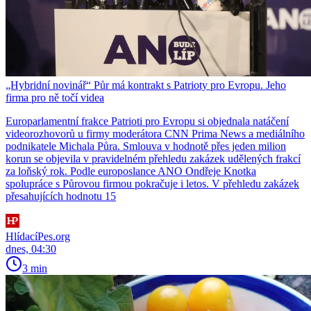
„Hybridní novinář“ Půr má kontrakt s Patrioty pro Evropu. Jeho
firma pro ně točí videa
Europarlamentní frakce Patrioti pro Evropu si objednala natáčení
videorozhovorů u firmy moderátora CNN Prima News a mediálního
podnikatele Michala Půra. Smlouva v hodnotě přes jeden milion
korun se objevila v pravidelném přehledu zakázek udělených frakcí
za loňský rok. Podle europoslance ANO Ondřeje Knotka
spolupráce s Půrovou firmou pokračuje i letos. V přehledu zakázek
přesahujících hodnotu 15
HlídacíPes.org
dnes, 04:30
3 min