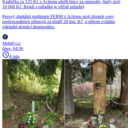
Krabička za 125 Kč z Actionu ušetří tisíce za opraváře, jindy stojí
10 000 Kč. Regál s nářadím je věčně prázdný
Perový digitální multimetr FERM z Actionu stojí zlomek ceny
profesionálních přístrojů za téměř 20 tisíc Kč, a přitom zvládne
základní domácí diagnostiku.
Mobify.cz
dnes, 04:36
4 min