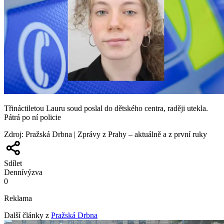
Třináctiletou Lauru soud poslal do dětského centra, raději utekla.
Pátrá po ní policie
Zdroj
:
Pražská Drbna | Zprávy z Prahy – aktuálně a z první ruky
Sdílet
Denní
výzva
0
Reklama
Další články z
Pražská Drbna