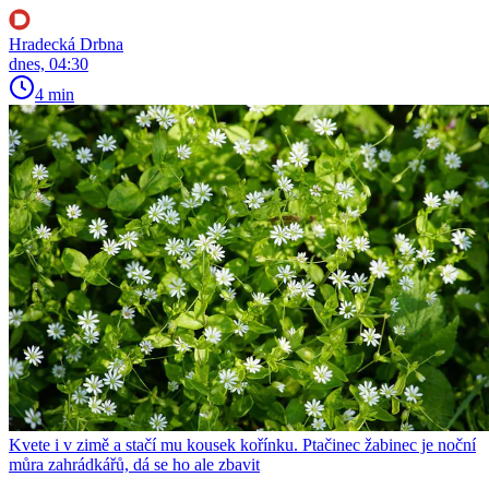
Hradecká Drbna
dnes, 04:30
4 min
Kvete i v zimě a stačí mu kousek kořínku. Ptačinec žabinec je noční
můra zahrádkářů, dá se ho ale zbavit