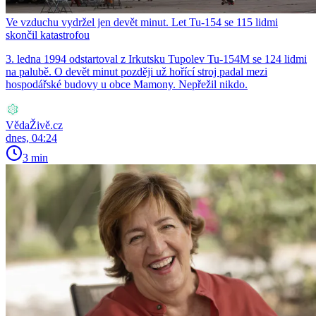
Ve vzduchu vydržel jen devět minut. Let Tu-154 se 115 lidmi
skončil katastrofou
3. ledna 1994 odstartoval z Irkutsku Tupolev Tu-154M se 124 lidmi
na palubě. O devět minut později už hořící stroj padal mezi
hospodářské budovy u obce Mamony. Nepřežil nikdo.
VědaŽivě.cz
dnes, 04:24
3 min