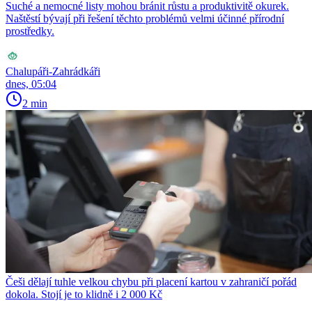
Suché a nemocné listy mohou bránit růstu a produktivitě okurek.
Naštěstí bývají při řešení těchto problémů velmi účinné přírodní
prostředky.
Chalupáři-Zahrádkáři
dnes, 05:04
2 min
Češi dělají tuhle velkou chybu při placení kartou v zahraničí pořád
dokola. Stojí je to klidně i 2 000 Kč