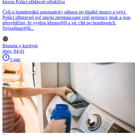
kterou Poláci přidávají odjakživa
Češi u bramboráků automaticky sáhnou po hladké mouce a vejci.
Poláci připravují své placki ziemniaczane celé generace jinak a jsou
přesvědčeni, že vyjdou křupavější a víc cítit po bramborách.
Nejzajímavější...
Bruneta v kuchyni
dnes, 04:41
3 min