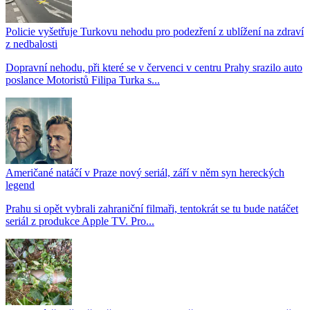
Policie vyšetřuje Turkovu nehodu pro podezření z ublížení na zdraví
z nedbalosti
Dopravní nehodu, při které se v červenci v centru Prahy srazilo auto
poslance Motoristů Filipa Turka s...
Američané natáčí v Praze nový seriál, září v něm syn hereckých
legend
Prahu si opět vybrali zahraniční filmaři, tentokrát se tu bude natáčet
seriál z produkce Apple TV. Pro...