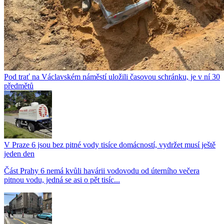
Pod trať na Václavském náměstí uložili časovou schránku, je v ní 30
předmětů
V Praze 6 jsou bez pitné vody tisíce domácností, vydržet musí ještě
jeden den
Část Prahy 6 nemá kvůli havárii vodovodu od úterního večera
pitnou vodu, jedná se asi o pět tisíc...