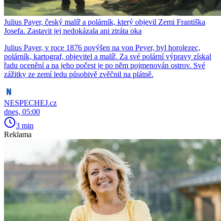
Julius Payer, český malíř a polárník, který objevil Zemi Františka
Josefa. Zastavit jej nedokázala ani ztráta oka
Julius Payer, v roce 1876 povýšen na von Peyer, byl horolezec,
polárník, kartograf, objevitel a malíř. Za své polární výpravy získal
řadu ocenění a na jeho počest je po něm pojmenován ostrov. Své
zážitky ze zemí ledu působivě zvěčnil na plátně.
NESPECHEJ.cz
dnes, 05:00
3 min
Reklama