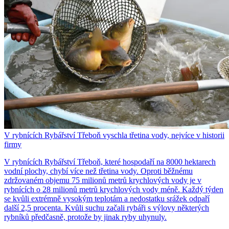
V rybnících Rybářství Třeboň vyschla třetina vody, nejvíce v historii
firmy
V rybnících Rybářství Třeboň, které hospodaří na 8000 hektarech
vodní plochy, chybí více než třetina vody. Oproti běžnému
zdržovaném objemu 75 milionů metrů krychlových vody je v
rybnících o 28 milionů metrů krychlových vody méně. Každý týden
se kvůli extrémně vysokým teplotám a nedostatku srážek odpaří
další 2,5 procenta. Kvůli suchu začali rybáři s výlovy některých
rybníků předčasně, protože by jinak ryby uhynuly.