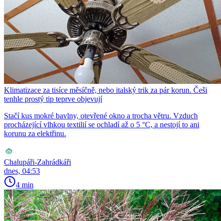
Klimatizace za tisíce měsíčně, nebo italský trik za pár korun. Češi
tenhle prostý tip teprve objevují
Stačí kus mokré bavlny, otevřené okno a trocha větru. Vzduch
procházející vlhkou textilií se ochladí až o 5 °C, a nestojí to ani
korunu za elektřinu.
Chalupáři-Zahrádkáři
dnes, 04:53
4 min