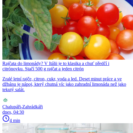
Rajčata do limonády? V Itálii je to klasika a chuť předčí i
citrónovku. Stačí 500 g rajčat a jeden citrón
Zralé letní rajče, citron, cukr, voda a led. Deset minut práce a ve
džbánu je nápoj, který chutná víc jako zahradní limonáda než jako
tekutý salát.
Chalupáři-Zahrádkáři
dnes, 04:30
4 min