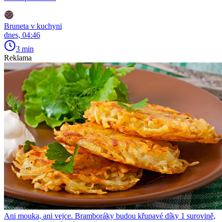
Bruneta v kuchyni
dnes, 04:46
3 min
Reklama
Ani mouka, ani vejce. Bramboráky budou křupavé díky 1 surovině,