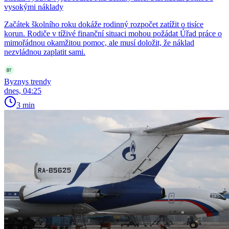
vysokými náklady
Začátek školního roku dokáže rodinný rozpočet zatížit o tisíce
korun. Rodiče v tíživé finanční situaci mohou požádat Úřad práce o
mimořádnou okamžitou pomoc, ale musí doložit, že náklad
nezvládnou zaplatit sami.
Byznys trendy
dnes, 04:25
3 min