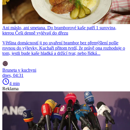
Ani máslo, ani smetana. Do bramborové kaše patří 1 surovina,
kterou Češi denně vylévají do dřezu
Většina domácností ji po uvaření brambor bez přemýšlení pošle
rovnou do výlevky. Kuchaři přitom tvrdí, že právě ona rozhoduje o
tom, jestli bude kaše hladká a držící tvar, nebo řídká...
Bruneta v kuchyni
dnes, 04:31
4 min
Reklama