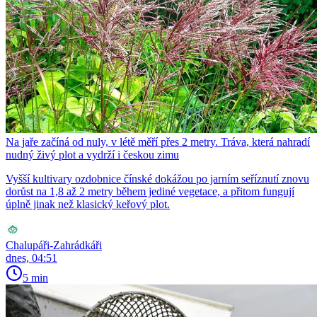
Na jaře začíná od nuly, v létě měří přes 2 metry. Tráva, která nahradí
nudný živý plot a vydrží i českou zimu
Vyšší kultivary ozdobnice čínské dokážou po jarním seříznutí znovu
dorůst na 1,8 až 2 metry během jediné vegetace, a přitom fungují
úplně jinak než klasický keřový plot.
Chalupáři-Zahrádkáři
dnes, 04:51
5 min