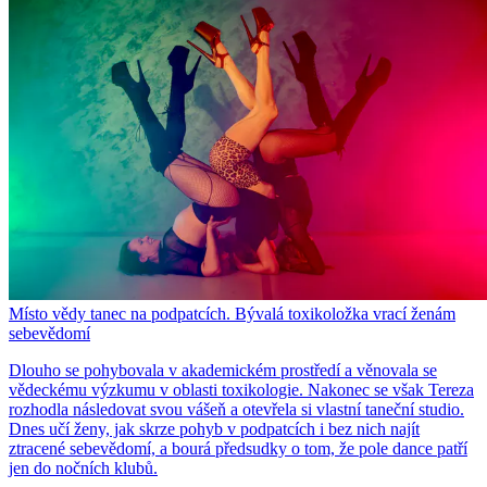
Místo vědy tanec na podpatcích. Bývalá toxikoložka vrací ženám
sebevědomí
Dlouho se pohybovala v akademickém prostředí a věnovala se
vědeckému výzkumu v oblasti toxikologie. Nakonec se však Tereza
rozhodla následovat svou vášeň a otevřela si vlastní taneční studio.
Dnes učí ženy, jak skrze pohyb v podpatcích i bez nich najít
ztracené sebevědomí, a bourá předsudky o tom, že pole dance patří
jen do nočních klubů.