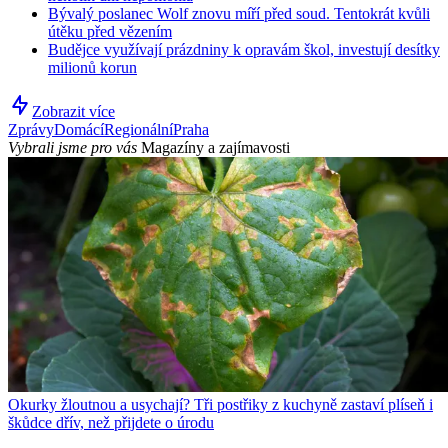
Bývalý poslanec Wolf znovu míří před soud. Tentokrát kvůli
útěku před vězením
Budějce využívají prázdniny k opravám škol, investují desítky
milionů korun
Zobrazit více
Zprávy
Domácí
Regionální
Praha
Vybrali jsme pro vás
Magazíny a zajímavosti
Okurky žloutnou a usychají? Tři postřiky z kuchyně zastaví plíseň i
škůdce dřív, než přijdete o úrodu