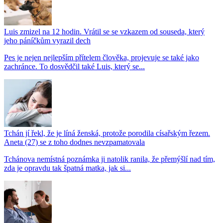
Luis zmizel na 12 hodin. Vrátil se se vzkazem od souseda, který
jeho páníčkům vyrazil dech
Pes je nejen nejlepším přítelem člověka, projevuje se také jako
zachránce. To dosvědčil také Luis, který se...
Tchán jí řekl, že je líná ženská, protože porodila císařským řezem.
Aneta (27) se z toho dodnes nevzpamatovala
Tchánova nemístná poznámka ji natolik ranila, že přemýšlí nad tím,
zda je opravdu tak špatná matka, jak si...