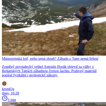
Mimozemská loď, nebo tajná zbraň? Záhada z Tater nemá řešení
Zraněný povstalecký velitel Antonín Horák objevil za války v
Belianských Tatrách záhadnou černou šachtu. Podivný materiál
popíral fyzikální i geologické zákony.
kroniQa
dnes, 16:28
3 min