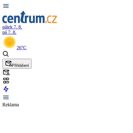
pátek 7. 8.
pá 7. 8.
26°C
Přihlášení
Reklama