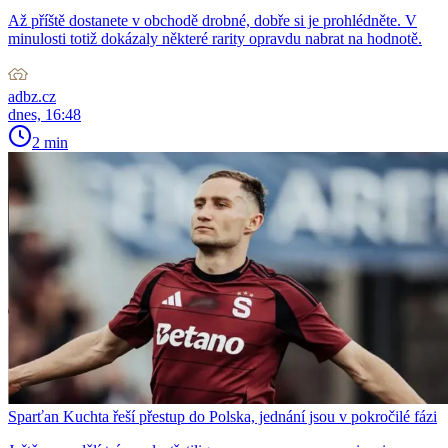
Až příště dostanete v obchodě drobné, dobře si je prohlédněte. V
minulosti totiž dokázaly některé rarity opravdu nabrat na hodnotě.
adbz.cz
dnes, 16:48
2 min
Sparťan Kuchta řeší přestup do Polska, jednání jsou v pokročilé fázi