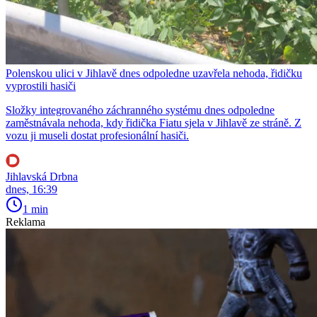
Polenskou ulici v Jihlavě dnes odpoledne uzavřela nehoda, řidičku
vyprostili hasiči
Složky integrovaného záchranného systému dnes odpoledne
zaměstnávala nehoda, kdy řidička Fiatu sjela v Jihlavě ze stráně. Z
vozu ji museli dostat profesionální hasiči.
Jihlavská Drbna
dnes, 16:39
1 min
Reklama