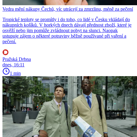
Vedra mění nákupy Čechů, víc utrácejí za zmrzlinu, méně za pečení
Tropické teploty se promítly i do toho, co lidé v Česku vkládají do
nákupních košíků. V horkých dnech dávají přednost zboží, které je
osvěží nebo jim pomůže zvládnout pobyt na slunci. Naopak
ustupuje zájem o některé potraviny běžně používané při vaření a
pečení.
Pražská Drbna
dnes, 16:11
1 min