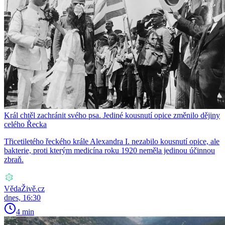
Král chtěl zachránit svého psa. Jediné kousnutí opice změnilo dějiny
celého Řecka
Třicetiletého řeckého krále Alexandra I. nezabilo kousnutí opice, ale
bakterie, proti kterým medicína roku 1920 neměla jedinou účinnou
zbraň.
VědaŽivě.cz
dnes, 16:30
4 min