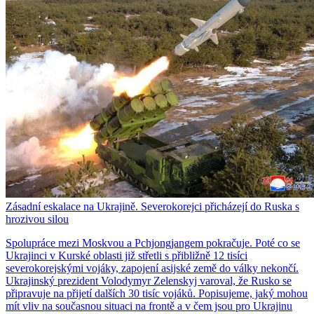
Zásadní eskalace na Ukrajině. Severokorejci přicházejí do Ruska s
hrozivou silou
Spolupráce mezi Moskvou a Pchjongjangem pokračuje. Poté co se
Ukrajinci v Kurské oblasti již střetli s přibližně 12 tisíci
severokorejskými vojáky, zapojení asijské země do války nekončí.
Ukrajinský prezident Volodymyr Zelenskyj varoval, že Rusko se
připravuje na přijetí dalších 30 tisíc vojáků. Popisujeme, jaký mohou
mít vliv na současnou situaci na frontě a v čem jsou pro Ukrajinu