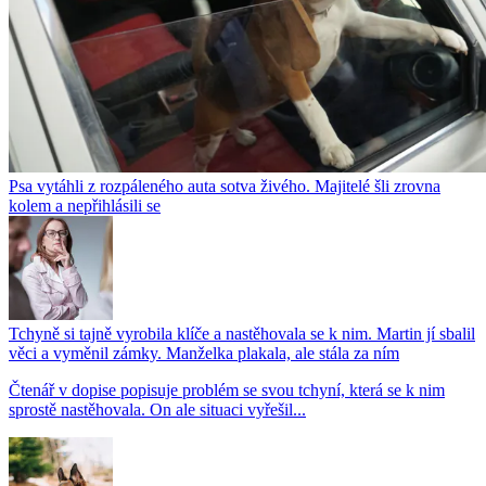
Psa vytáhli z rozpáleného auta sotva živého. Majitelé šli zrovna
kolem a nepřihlásili se
Tchyně si tajně vyrobila klíče a nastěhovala se k nim. Martin jí sbalil
věci a vyměnil zámky. Manželka plakala, ale stála za ním
Čtenář v dopise popisuje problém se svou tchyní, která se k nim
sprostě nastěhovala. On ale situaci vyřešil...