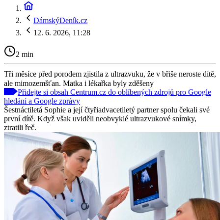
DámskýDeník.cz
12. 6. 2026, 11:28
2 min
Tři měsíce před porodem zjistila z ultrazvuku, že v břiše neroste dítě,
ale mimozemšťan. Matka i lékařka byly zděšeny
Přidejte si obsah Centrum.cz do oblíbených zdrojů pro Google
hledání a Google zprávy
Šestnáctiletá Sophie a její čtyřiadvacetiletý partner spolu čekali své
první dítě. Když však uviděli neobvyklé ultrazvukové snímky,
ztratili řeč.