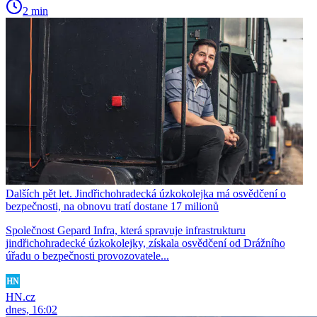
2 min
Dalších pět let. Jindřichohradecká úzkokolejka má osvědčení o
bezpečnosti, na obnovu tratí dostane 17 milionů
Společnost Gepard Infra, která spravuje infrastrukturu
jindřichohradecké úzkokolejky, získala osvědčení od Drážního
úřadu o bezpečnosti provozovatele...
HN.cz
dnes, 16:02