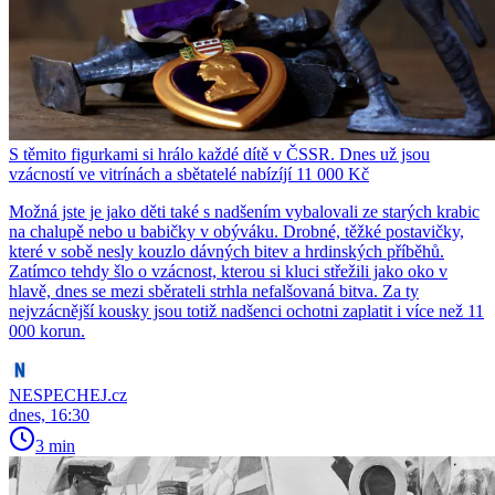
S těmito figurkami si hrálo každé dítě v ČSSR. Dnes už jsou
vzácností ve vitrínách a sbětatelé nabízíjí 11 000 Kč
Možná jste je jako děti také s nadšením vybalovali ze starých krabic
na chalupě nebo u babičky v obýváku. Drobné, těžké postavičky,
které v sobě nesly kouzlo dávných bitev a hrdinských příběhů.
Zatímco tehdy šlo o vzácnost, kterou si kluci střežili jako oko v
hlavě, dnes se mezi sběrateli strhla nefalšovaná bitva. Za ty
nejvzácnější kousky jsou totiž nadšenci ochotni zaplatit i více než 11
000 korun.
NESPECHEJ.cz
dnes, 16:30
3 min