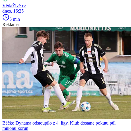
VědaŽivě.cz
dnes, 16:25
5 min
Reklama
Béčko Dynama odstoupilo z 4. ligy. Klub dostane pokutu půl
milionu korun