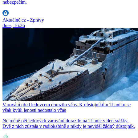
nebezpečím.
Aktuálně.cz - Zprávy
dnes, 16:26
Varování před ledovcem dorazilo včas. K důstojníkům Titaniku se
však kvůli lenosti nedostalo včas
Nejméně pět ledových varování dorazilo na Titanic v den srážky.
Dvě z nich zůstala v radiokabině a nikdy je neviděl žádný důstojník.