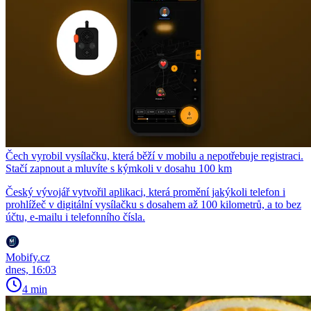
Čech vyrobil vysílačku, která běží v mobilu a nepotřebuje registraci.
Stačí zapnout a mluvíte s kýmkoli v dosahu 100 km
Český vývojář vytvořil aplikaci, která promění jakýkoli telefon i
prohlížeč v digitální vysílačku s dosahem až 100 kilometrů, a to bez
účtu, e-mailu i telefonního čísla.
Mobify.cz
dnes, 16:03
4 min