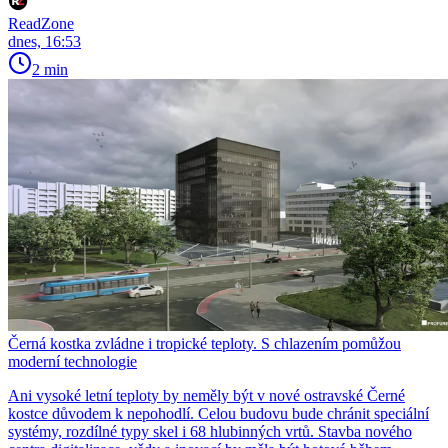
ReadZone
dnes, 16:53
2 min
Černá kostka zvládne i tropické teploty. S chlazením pomůžou
moderní technologie
Ani vysoké letní teploty by neměly být v nové ostravské Černé
kostce důvodem k nepohodlí. Celou budovu bude chránit speciální
systémy, rozdílné typy skel i 68 hlubinných vrtů. Stavba nového