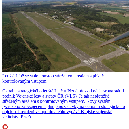
Letiště Líně se stalo nonstop střeženým areálem s přísně
kontrolovaným vstupem
Ostrahu strategického letiště Líně u Plzně převzal od 1. srpna státní
podnik Vojenské lesy a statky ČR (VLS). Je tak nepřetržitě
střeženým areálem s kontrolovaným vstupem. Nový systém
fyzického zabezpečení splňuje požadavky na ochranu strategického
objektu. Povolení vstupu do areálu vydává Krajské vojenské
velitelství Plzeň.