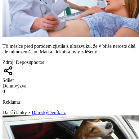
Tři měsíce před porodem zjistila z ultrazvuku, že v břiše neroste dítě,
ale mimozemšťan. Matka i lékařka byly zděšeny
Zdroj
:
Depositphotos
Sdílet
Denní
výzva
0
Reklama
Další články z
DámskýDeník.cz