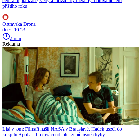
centra digitalizace, vědy a inovací by měla být hotová během
příštího roku.
Ostravská Drbna
dnes, 16:53
2 min
Reklama
Lítá v tom: Filmaři našli NASA v Bratislavě, Hádek usedl do
kokpitu Apolla 11 a diváci odhalili zeměpisné chyby