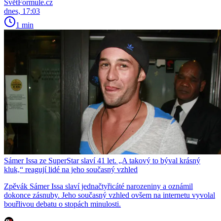
SvětFormule.cz
dnes, 17:03
1 min
Sámer Issa ze SuperStar slaví 41 let. „A takový to býval krásný
kluk,“ reagují lidé na jeho současný vzhled
Zpěvák Sámer Issa slaví jednačtyřicáté narozeniny a oznámil
dokonce zásnuby. Jeho současný vzhled ovšem na internetu vyvolal
bouřlivou debatu o stopách minulosti.