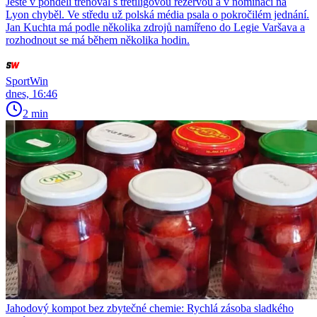
Ještě v pondělí trénoval s třetiligovou rezervou a v nominaci na
Lyon chyběl. Ve středu už polská média psala o pokročilém jednání.
Jan Kuchta má podle několika zdrojů namířeno do Legie Varšava a
rozhodnout se má během několika hodin.
SportWin
dnes, 16:46
2 min
Jahodový kompot bez zbytečné chemie: Rychlá zásoba sladkého