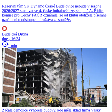
Rezervní tým SK Dynamo České Budějovice nebude v sezoně
2026/2027 startovat ve 4. české fotbalové lize, skupině A. Řídící
komise pro Čechy FAČR oznámila, že od klubu obdržela písemné
oznámení o odstoupení družstva ze soutěže.
Budějcká Drbna
dnes, 16:24
1 min
Začala demolice vyhořelé budovy, kde měla sklad firma Vasky.