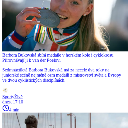
Barbora Bukovská sbírá medaile v horském kole i cyklokrosu.
Přirovnávají ji k van der Poelovi
Sedmnáctiletá Barbora Bukovská má za necelé dva roky na
juniorské scéně nejméně osm medailí z mistrovství světa a Evropy
ve dvou cyklistických disciplínách.
SportyŽivě
dnes, 17:10
4 min