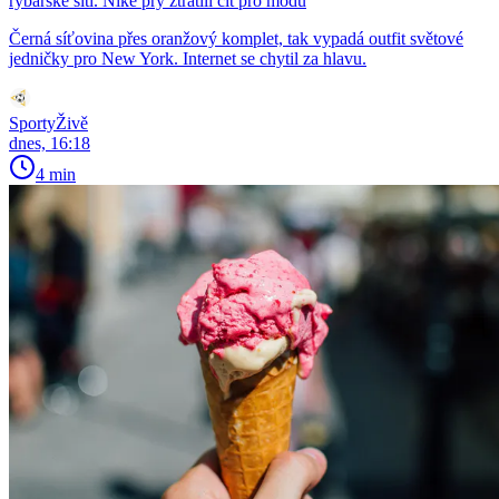
rybářské síti. Nike prý ztratili cit pro módu
Černá síťovina přes oranžový komplet, tak vypadá outfit světové
jedničky pro New York. Internet se chytil za hlavu.
SportyŽivě
dnes, 16:18
4 min