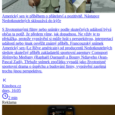
Americký sen je příběhem o přátelství a pozitivitě. Nástupce
Nedotknutelných sklouzává do kýče
S životopisnými filmy nebo snímky podle skutečných událostí bývá
občas ta potíž, že předem víme, jak dopadnou. Ne vždy je to
překážka, protože vyprávění si může hrát s perspektivou, interpretací
událostí nebo jinak osvěžit známý příběh. Francouzský snímek
Americký sen (Le Rêve américain) od producentů Nedotknutelných
sleduje skutečný příběh zakladatelů sportovní agentury Comsport
Jérémyho Medjany (Raphaël Quenard) a Bouny Ndiayeho (Jean-
Pascal Zadi). Třebaže snímek zpočátku vypadá jako životopisné
sportovní drama o úspěchu a budování firmy, vyprávění zaujímá
trochu jinou perspektivu.
Kinobox.cz
dnes, 16:05
2 min
Reklama