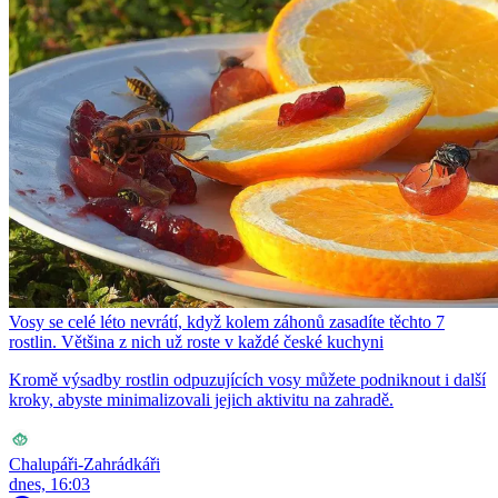
Vosy se celé léto nevrátí, když kolem záhonů zasadíte těchto 7
rostlin. Většina z nich už roste v každé české kuchyni
Kromě výsadby rostlin odpuzujících vosy můžete podniknout i další
kroky, abyste minimalizovali jejich aktivitu na zahradě.
Chalupáři-Zahrádkáři
dnes, 16:03