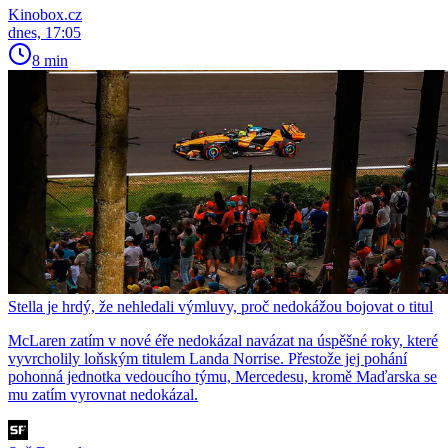
Kinobox.cz
dnes, 17:05
8 min
Stella je hrdý, že nehledali výmluvy, proč nedokážou bojovat o titul
McLaren zatím v nové éře nedokázal navázat na úspěšné roky, které
vyvrcholily loňským titulem Landa Norrise. Přestože jej pohání
pohonná jednotka vedoucího týmu, Mercedesu, kromě Maďarska se
mu zatím vyrovnat nedokázal.