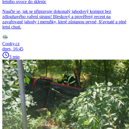
letního ovoce do sklenic
Naučte se, jak se připravuje dokonalý jahodový kompot bez
zdlouhavého vaření sirupu! Bleskový a prověřený recept na
zavařované jahody i meruňky, které zůstanou pevné, šťavnaté a plné
letní chuti.
Cooky.cz
dnes, 16:45
3 min