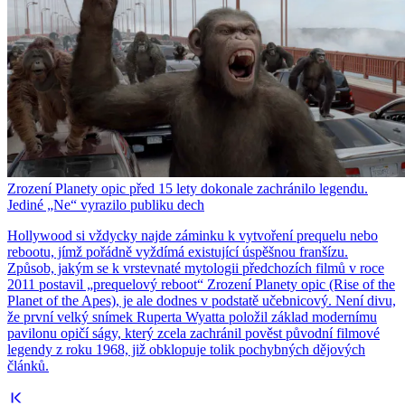
Zrození Planety opic před 15 lety dokonale zachránilo legendu.
Jediné „Ne“ vyrazilo publiku dech
Hollywood si vždycky najde záminku k vytvoření prequelu nebo
rebootu, jímž pořádně vyždímá existující úspěšnou franšízu.
Způsob, jakým se k vrstevnaté mytologii předchozích filmů v roce
2011 postavil „prequelový reboot“ Zrození Planety opic (Rise of the
Planet of the Apes), je ale dodnes v podstatě učebnicový. Není divu,
že první velký snímek Ruperta Wyatta položil základ modernímu
pavilonu opičí ságy, který zcela zachránil pověst původní filmové
legendy z roku 1968, již obklopuje tolik pochybných dějových
článků.