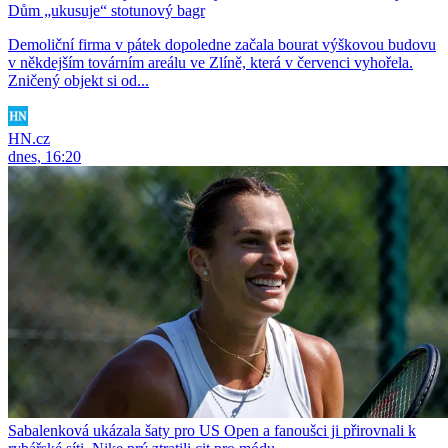
Dům „ukusuje“ stotunový bagr
Demoliční firma v pátek dopoledne začala bourat výškovou budovu
v někdejším továrním areálu ve Zlíně, která v červenci vyhořela.
Zničený objekt si od...
HN.cz
dnes, 16:20
Sabalenková ukázala šaty pro US Open a fanoušci ji přirovnali k