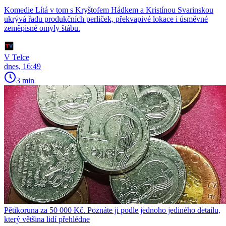
Komedie Lítá v tom s Kryštofem Hádkem a Kristínou Svarinskou
ukrývá řadu produkčních perliček, překvapivé lokace i úsměvné
zeměpisné omyly štábu.
V Telce
dnes, 16:49
3 min
Pětikoruna za 50 000 Kč. Poznáte ji podle jednoho jediného detailu,
který většina lidí přehlédne