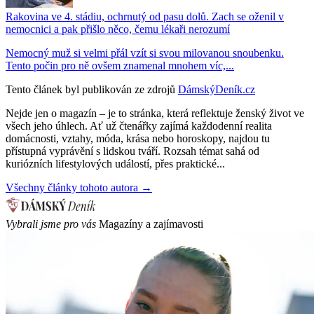
Rakovina ve 4. stádiu, ochrnutý od pasu dolů. Zach se oženil v
nemocnici a pak přišlo něco, čemu lékaři nerozumí
Nemocný muž si velmi přál vzít si svou milovanou snoubenku.
Tento počin pro ně ovšem znamenal mnohem víc,...
Tento článek byl publikován ze zdrojů
DámskýDeník.cz
Nejde jen o magazín – je to stránka, která reflektuje ženský život ve
všech jeho úhlech. Ať už čtenářky zajímá každodenní realita
domácnosti, vztahy, móda, krása nebo horoskopy, najdou tu
přístupná vyprávění s lidskou tváří. Rozsah témat sahá od
kuriózních lifestylových událostí, přes praktické...
Všechny články tohoto autora →
Vybrali jsme pro vás
Magazíny a zajímavosti