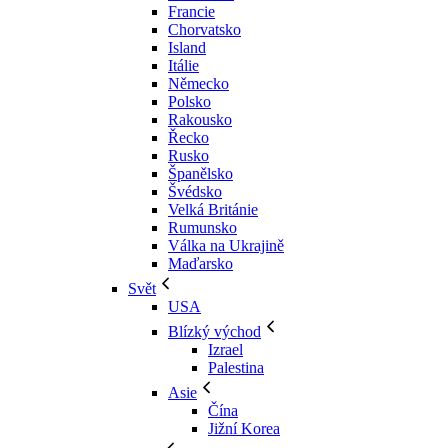
Francie
Chorvatsko
Island
Itálie
Německo
Polsko
Rakousko
Řecko
Rusko
Španělsko
Švédsko
Velká Británie
Rumunsko
Válka na Ukrajině
Maďarsko
Svět
USA
Blízký východ
Izrael
Palestina
Asie
Čína
Jižní Korea