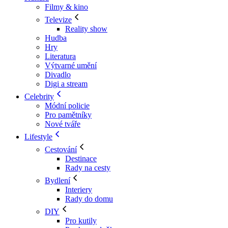
Filmy & kino
Televize
Reality show
Hudba
Hry
Literatura
Výtvarné umění
Divadlo
Digi a stream
Celebrity
Módní policie
Pro pamětníky
Nové tváře
Lifestyle
Cestování
Destinace
Rady na cesty
Bydlení
Interiery
Rady do domu
DIY
Pro kutily