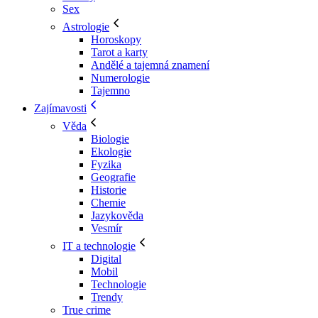
Sex
Astrologie
Horoskopy
Tarot a karty
Andělé a tajemná znamení
Numerologie
Tajemno
Zajímavosti
Věda
Biologie
Ekologie
Fyzika
Geografie
Historie
Chemie
Jazykověda
Vesmír
IT a technologie
Digital
Mobil
Technologie
Trendy
True crime