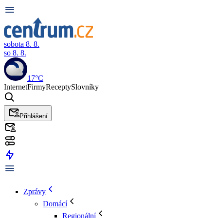
sobota 8. 8.
so 8. 8.
17°C
Internet
Firmy
Recepty
Slovníky
Přihlášení
Zprávy
Domácí
Regionální