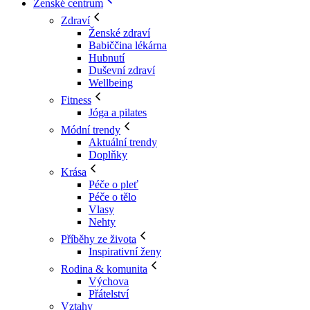
Ženské centrum
Zdraví
Ženské zdraví
Babiččina lékárna
Hubnutí
Duševní zdraví
Wellbeing
Fitness
Jóga a pilates
Módní trendy
Aktuální trendy
Doplňky
Krása
Péče o pleť
Péče o tělo
Vlasy
Nehty
Příběhy ze života
Inspirativní ženy
Rodina & komunita
Výchova
Přátelství
Vztahy