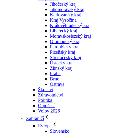
Jihočeský kraj
Jihomoravský kraj
Karlovarský kraj
Kraj Vysočina
Králověhradecký kraj
Liberecký kraj
Moravskoslezský kraj
Olomoucký kraj
Pardubický kraj
Plzeňský kraj
Středočeský kraj
Ústecký kraj
Zlínský kraj
Praha
Brno
Ostrava
Školství
Zdravotnictví
Politika
O počasí
Volby 2026
Zahraničí
Evropa
Slovensko