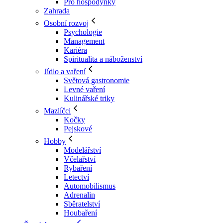
Pro hospodyňky
Zahrada
Osobní rozvoj
Psychologie
Management
Kariéra
Spiritualita a náboženství
Jídlo a vaření
Světová gastronomie
Levné vaření
Kulinářské triky
Mazlíčci
Kočky
Pejskové
Hobby
Modelářství
Včelařství
Rybaření
Letectví
Automobilismus
Adrenalin
Sběratelství
Houbaření