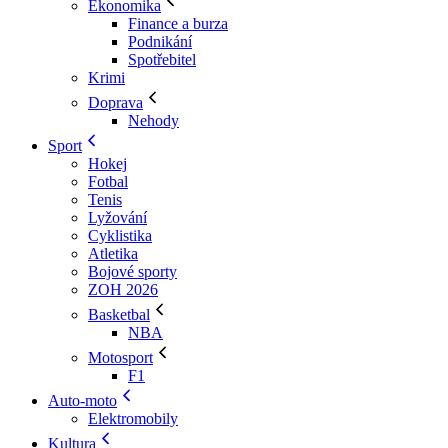
Ekonomika
Finance a burza
Podnikání
Spotřebitel
Krimi
Doprava
Nehody
Sport
Hokej
Fotbal
Tenis
Lyžování
Cyklistika
Atletika
Bojové sporty
ZOH 2026
Basketbal
NBA
Motosport
F1
Auto-moto
Elektromobily
Kultura