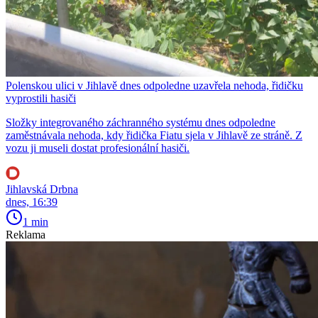
Polenskou ulici v Jihlavě dnes odpoledne uzavřela nehoda, řidičku
vyprostili hasiči
Složky integrovaného záchranného systému dnes odpoledne
zaměstnávala nehoda, kdy řidička Fiatu sjela v Jihlavě ze stráně. Z
vozu ji museli dostat profesionální hasiči.
Jihlavská Drbna
dnes, 16:39
1 min
Reklama