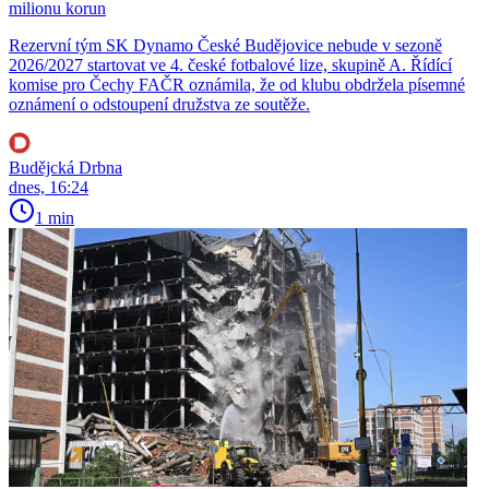
milionu korun
Rezervní tým SK Dynamo České Budějovice nebude v sezoně
2026/2027 startovat ve 4. české fotbalové lize, skupině A. Řídící
komise pro Čechy FAČR oznámila, že od klubu obdržela písemné
oznámení o odstoupení družstva ze soutěže.
Budějcká Drbna
dnes, 16:24
1 min