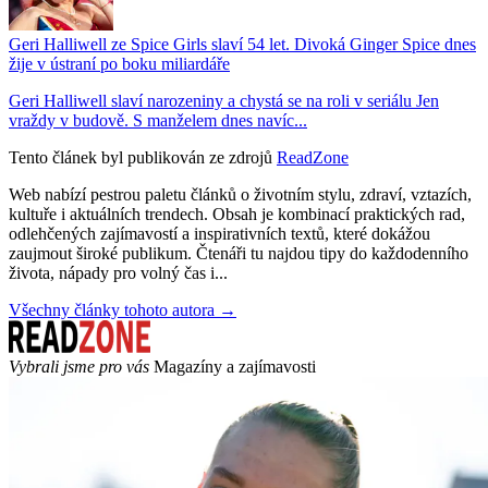
Geri Halliwell ze Spice Girls slaví 54 let. Divoká Ginger Spice dnes
žije v ústraní po boku miliardáře
Geri Halliwell slaví narozeniny a chystá se na roli v seriálu Jen
vraždy v budově. S manželem dnes navíc...
Tento článek byl publikován ze zdrojů
ReadZone
Web nabízí pestrou paletu článků o životním stylu, zdraví, vztazích,
kultuře i aktuálních trendech. Obsah je kombinací praktických rad,
odlehčených zajímavostí a inspirativních textů, které dokážou
zaujmout široké publikum. Čtenáři tu najdou tipy do každodenního
života, nápady pro volný čas i...
Všechny články tohoto autora →
Vybrali jsme pro vás
Magazíny a zajímavosti