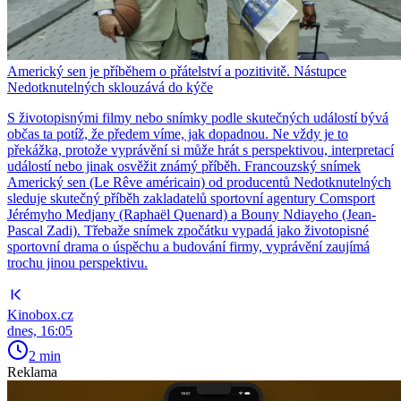
Americký sen je příběhem o přátelství a pozitivitě. Nástupce
Nedotknutelných sklouzává do kýče
S životopisnými filmy nebo snímky podle skutečných událostí bývá
občas ta potíž, že předem víme, jak dopadnou. Ne vždy je to
překážka, protože vyprávění si může hrát s perspektivou, interpretací
událostí nebo jinak osvěžit známý příběh. Francouzský snímek
Americký sen (Le Rêve américain) od producentů Nedotknutelných
sleduje skutečný příběh zakladatelů sportovní agentury Comsport
Jérémyho Medjany (Raphaël Quenard) a Bouny Ndiayeho (Jean-
Pascal Zadi). Třebaže snímek zpočátku vypadá jako životopisné
sportovní drama o úspěchu a budování firmy, vyprávění zaujímá
trochu jinou perspektivu.
Kinobox.cz
dnes, 16:05
2 min
Reklama