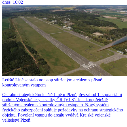
dnes, 16:02
Letiště Líně se stalo nonstop střeženým areálem s přísně
kontrolovaným vstupem
Ostrahu strategického letiště Líně u Plzně převzal od 1. srpna státní
podnik Vojenské lesy a statky ČR (VLS). Je tak nepřetržitě
střeženým areálem s kontrolovaným vstupem. Nový systém
fyzického zabezpečení splňuje požadavky na ochranu strategického
objektu. Povolení vstupu do areálu vydává Krajské vojenské
velitelství Plzeň.