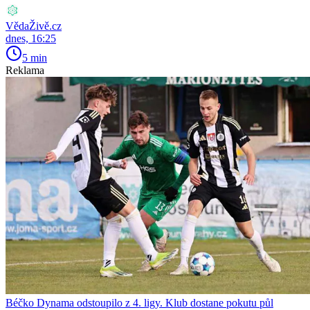
VědaŽivě.cz
dnes, 16:25
5 min
Reklama
Béčko Dynama odstoupilo z 4. ligy. Klub dostane pokutu půl