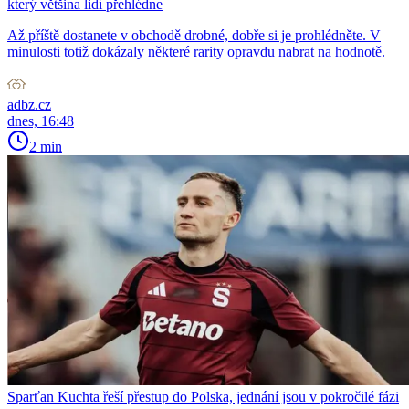
který většina lidí přehlédne
Až příště dostanete v obchodě drobné, dobře si je prohlédněte. V
minulosti totiž dokázaly některé rarity opravdu nabrat na hodnotě.
adbz.cz
dnes, 16:48
2 min
Sparťan Kuchta řeší přestup do Polska, jednání jsou v pokročilé fázi