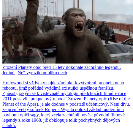
Zrození Planety opic před 15 lety dokonale zachránilo legendu.
Jediné „Ne“ vyrazilo publiku dech
Hollywood si vždycky najde záminku k vytvoření prequelu nebo
rebootu, jímž pořádně vyždímá existující úspěšnou franšízu.
Způsob, jakým se k vrstevnaté mytologii předchozích filmů v roce
2011 postavil „prequelový reboot“ Zrození Planety opic (Rise of the
Planet of the Apes), je ale dodnes v podstatě učebnicový. Není divu,
že první velký snímek Ruperta Wyatta položil základ modernímu
pavilonu opičí ságy, který zcela zachránil pověst původní filmové
legendy z roku 1968, již obklopuje tolik pochybných dějových
článků.