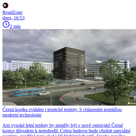
ReadZone
dnes, 16:53
2 min
Černá kostka zvládne i tropické teploty. S chlazením pomůžou
moderní technologie
Ani vysoké letní teploty by neměly být v nové ostravské Černé
kostce důvodem k nepohodlí. Celou budovu bude chránit speciální