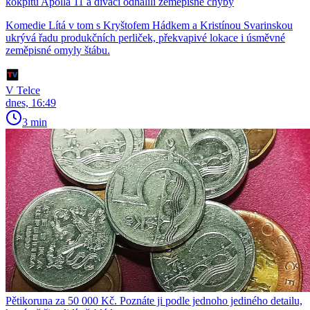
kokpitu Apolla 11 a diváci odhalili zeměpisné chyby
Komedie Lítá v tom s Kryštofem Hádkem a Kristínou Svarinskou
ukrývá řadu produkčních perliček, překvapivé lokace i úsměvné
zeměpisné omyly štábu.
V Telce
dnes, 16:49
3 min
Pětikoruna za 50 000 Kč. Poznáte ji podle jednoho jediného detailu,