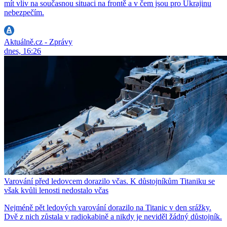
mít vliv na současnou situaci na frontě a v čem jsou pro Ukrajinu
nebezpečím.
Aktuálně.cz - Zprávy
dnes, 16:26
Varování před ledovcem dorazilo včas. K důstojníkům Titaniku se
však kvůli lenosti nedostalo včas
Nejméně pět ledových varování dorazilo na Titanic v den srážky.
Dvě z nich zůstala v radiokabině a nikdy je neviděl žádný důstojník.