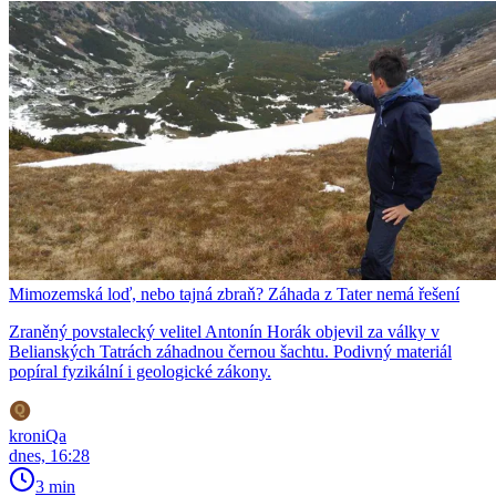
Mimozemská loď, nebo tajná zbraň? Záhada z Tater nemá řešení
Zraněný povstalecký velitel Antonín Horák objevil za války v
Belianských Tatrách záhadnou černou šachtu. Podivný materiál
popíral fyzikální i geologické zákony.
kroniQa
dnes, 16:28
3 min