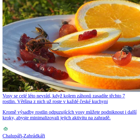
Vosy se celé léto nevrátí, když kolem záhonů zasadíte těchto 7
rostlin. Většina z nich už roste v každé české kuchyni
Kromě výsadby rostlin odpuzujících vosy můžete podniknout i další
kroky, abyste minimalizovali jejich aktivitu na zahradě.
Chalupáři-Zahrádkáři