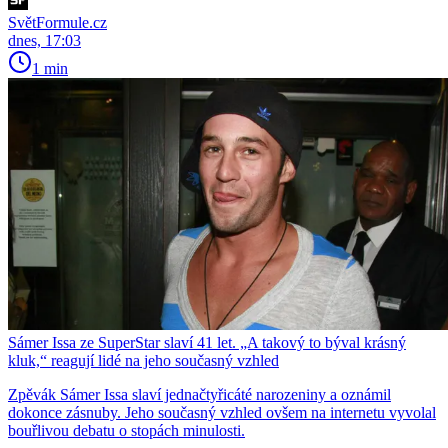
SvětFormule.cz
dnes, 17:03
1 min
Sámer Issa ze SuperStar slaví 41 let. „A takový to býval krásný
kluk,“ reagují lidé na jeho současný vzhled
Zpěvák Sámer Issa slaví jednačtyřicáté narozeniny a oznámil
dokonce zásnuby. Jeho současný vzhled ovšem na internetu vyvolal
bouřlivou debatu o stopách minulosti.