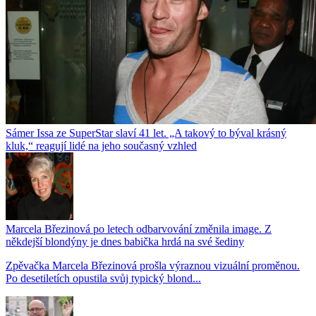
Sámer Issa ze SuperStar slaví 41 let. „A takový to býval krásný
kluk,“ reagují lidé na jeho současný vzhled
Marcela Březinová po letech odbarvování změnila image. Z
někdejší blondýny je dnes babička hrdá na své šediny
Zpěvačka Marcela Březinová prošla výraznou vizuální proměnou.
Po desetiletích opustila svůj typický blond...