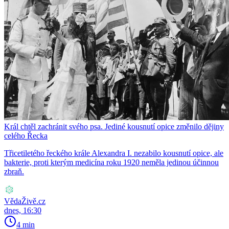
Král chtěl zachránit svého psa. Jediné kousnutí opice změnilo dějiny
celého Řecka
Třicetiletého řeckého krále Alexandra I. nezabilo kousnutí opice, ale
bakterie, proti kterým medicína roku 1920 neměla jedinou účinnou
zbraň.
VědaŽivě.cz
dnes, 16:30
4 min