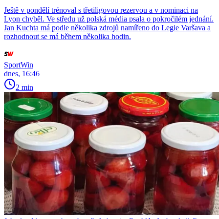
Ještě v pondělí trénoval s třetiligovou rezervou a v nominaci na
Lyon chyběl. Ve středu už polská média psala o pokročilém jednání.
Jan Kuchta má podle několika zdrojů namířeno do Legie Varšava a
rozhodnout se má během několika hodin.
SportWin
dnes, 16:46
2 min