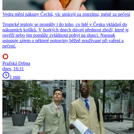
Vedra mění nákupy Čechů, víc utrácejí za zmrzlinu, méně za pečení
Tropické teploty se promítly i do toho, co lidé v Česku vkládají do
nákupních košíků. V horkých dnech dávají přednost zboží, které je
osvěží nebo jim pomůže zvládnout pobyt na slunci. Naopak
ustupuje zájem o některé potraviny běžně používané při vaření a
pečení.
Pražská Drbna
dnes, 16:11
1 min