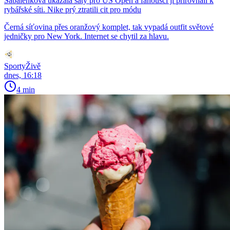
Sabalenková ukázala šaty pro US Open a fanoušci ji přirovnali k
rybářské síti. Nike prý ztratili cit pro módu
Černá síťovina přes oranžový komplet, tak vypadá outfit světové
jedničky pro New York. Internet se chytil za hlavu.
SportyŽivě
dnes, 16:18
4 min