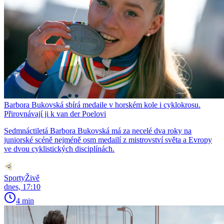
Barbora Bukovská sbírá medaile v horském kole i cyklokrosu.
Přirovnávají ji k van der Poelovi
Sedmnáctiletá Barbora Bukovská má za necelé dva roky na
juniorské scéně nejméně osm medailí z mistrovství světa a Evropy
ve dvou cyklistických disciplínách.
SportyŽivě
dnes, 17:10
4 min