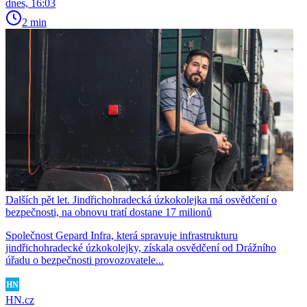
dnes, 16:03
2 min
Dalších pět let. Jindřichohradecká úzkokolejka má osvědčení o
bezpečnosti, na obnovu tratí dostane 17 milionů
Společnost Gepard Infra, která spravuje infrastrukturu
jindřichohradecké úzkokolejky, získala osvědčení od Drážního
úřadu o bezpečnosti provozovatele...
HN.cz