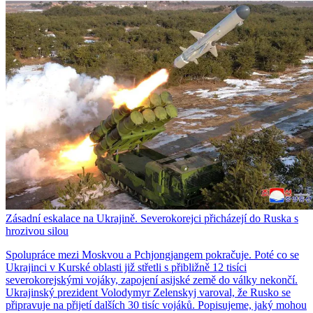
Zásadní eskalace na Ukrajině. Severokorejci přicházejí do Ruska s
hrozivou silou
Spolupráce mezi Moskvou a Pchjongjangem pokračuje. Poté co se
Ukrajinci v Kurské oblasti již střetli s přibližně 12 tisíci
severokorejskými vojáky, zapojení asijské země do války nekončí.
Ukrajinský prezident Volodymyr Zelenskyj varoval, že Rusko se
připravuje na přijetí dalších 30 tisíc vojáků. Popisujeme, jaký mohou