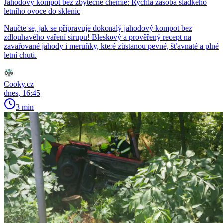
Jahodový kompot bez zbytečné chemie: Rychlá zásoba sladkého
letního ovoce do sklenic
Naučte se, jak se připravuje dokonalý jahodový kompot bez
zdlouhavého vaření sirupu! Bleskový a prověřený recept na
zavařované jahody i meruňky, které zůstanou pevné, šťavnaté a plné
letní chuti.
Cooky.cz
dnes, 16:45
3 min