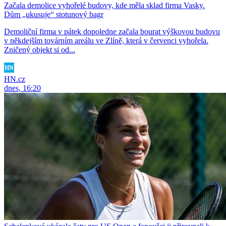
Začala demolice vyhořelé budovy, kde měla sklad firma Vasky.
Dům „ukusuje“ stotunový bagr
Demoliční firma v pátek dopoledne začala bourat výškovou budovu
v někdejším továrním areálu ve Zlíně, která v červenci vyhořela.
Zničený objekt si od...
HN.cz
dnes, 16:20