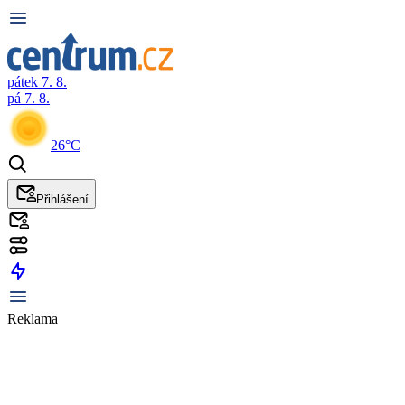
pátek 7. 8.
pá 7. 8.
26°C
Přihlášení
Reklama