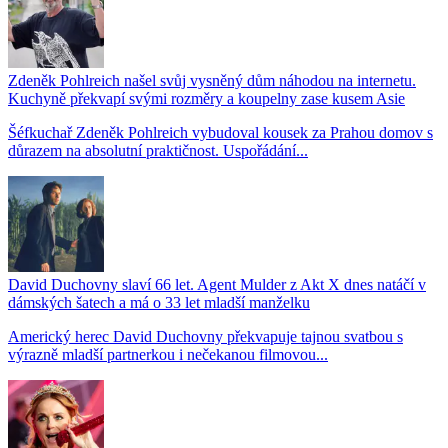
Zdeněk Pohlreich našel svůj vysněný dům náhodou na internetu.
Kuchyně překvapí svými rozměry a koupelny zase kusem Asie
Šéfkuchař Zdeněk Pohlreich vybudoval kousek za Prahou domov s
důrazem na absolutní praktičnost. Uspořádání...
David Duchovny slaví 66 let. Agent Mulder z Akt X dnes natáčí v
dámských šatech a má o 33 let mladší manželku
Americký herec David Duchovny překvapuje tajnou svatbou s
výrazně mladší partnerkou i nečekanou filmovou...