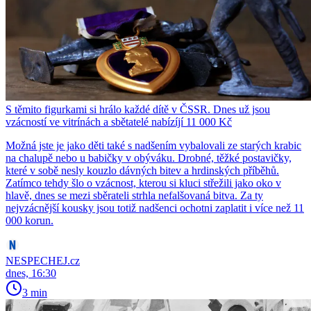
S těmito figurkami si hrálo každé dítě v ČSSR. Dnes už jsou
vzácností ve vitrínách a sbětatelé nabízíjí 11 000 Kč
Možná jste je jako děti také s nadšením vybalovali ze starých krabic
na chalupě nebo u babičky v obýváku. Drobné, těžké postavičky,
které v sobě nesly kouzlo dávných bitev a hrdinských příběhů.
Zatímco tehdy šlo o vzácnost, kterou si kluci střežili jako oko v
hlavě, dnes se mezi sběrateli strhla nefalšovaná bitva. Za ty
nejvzácnější kousky jsou totiž nadšenci ochotni zaplatit i více než 11
000 korun.
NESPECHEJ.cz
dnes, 16:30
3 min