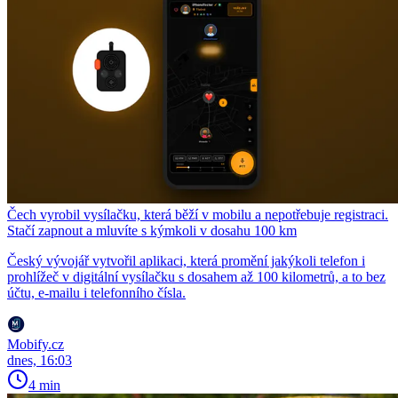
Čech vyrobil vysílačku, která běží v mobilu a nepotřebuje registraci.
Stačí zapnout a mluvíte s kýmkoli v dosahu 100 km
Český vývojář vytvořil aplikaci, která promění jakýkoli telefon i
prohlížeč v digitální vysílačku s dosahem až 100 kilometrů, a to bez
účtu, e-mailu i telefonního čísla.
Mobify.cz
dnes, 16:03
4 min