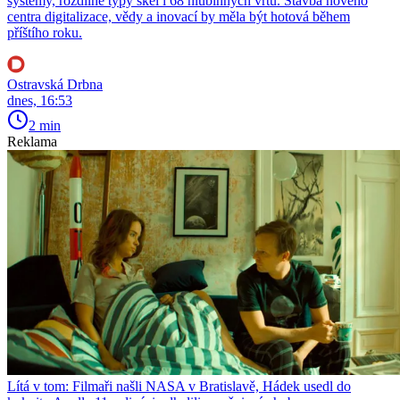
systémy, rozdílné typy skel i 68 hlubinných vrtů. Stavba nového
centra digitalizace, vědy a inovací by měla být hotová během
příštího roku.
Ostravská Drbna
dnes, 16:53
2 min
Reklama
Lítá v tom: Filmaři našli NASA v Bratislavě, Hádek usedl do