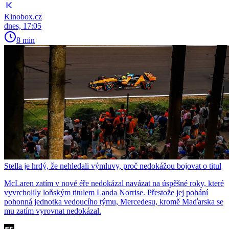
Kinobox.cz
dnes, 17:05
8 min
Stella je hrdý, že nehledali výmluvy, proč nedokážou bojovat o titul
McLaren zatím v nové éře nedokázal navázat na úspěšné roky, které
vyvrcholily loňským titulem Landa Norrise. Přestože jej pohání
pohonná jednotka vedoucího týmu, Mercedesu, kromě Maďarska se
mu zatím vyrovnat nedokázal.