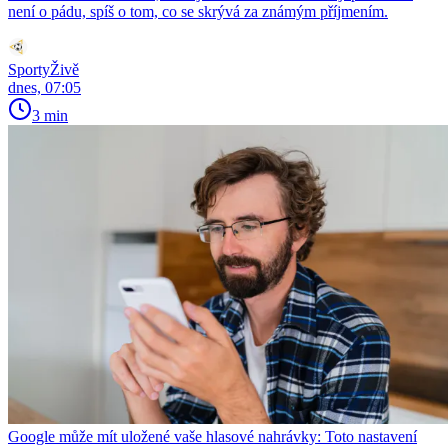
není o pádu, spíš o tom, co se skrývá za známým příjmením.
SportyŽivě
dnes, 07:05
3 min
Google může mít uložené vaše hlasové nahrávky: Toto nastavení