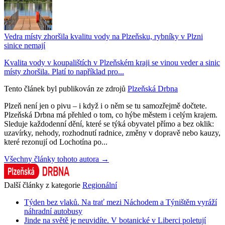
Vedra místy zhoršila kvalitu vody na Plzeňsku, rybníky v Plzni
sinice nemají
Kvalita vody v koupalištích v Plzeňském kraji se vinou veder a sinic
místy zhoršila. Platí to například pro...
Tento článek byl publikován ze zdrojů
Plzeňská Drbna
Plzeň není jen o pivu – i když i o něm se tu samozřejmě dočtete.
Plzeňská Drbna má přehled o tom, co hýbe městem i celým krajem.
Sleduje každodenní dění, které se týká obyvatel přímo a bez oklik:
uzavírky, nehody, rozhodnutí radnice, změny v dopravě nebo kauzy,
které rezonují od Lochotína po...
Všechny články tohoto autora →
Další články z kategorie
Regionální
Týden bez vlaků. Na trať mezi Náchodem a Týništěm vyráží
náhradní autobusy
Jinde na světě je neuvidíte. V botanické v Liberci poletují