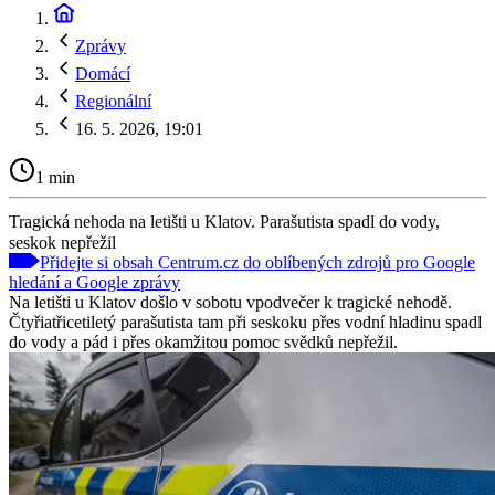
Zprávy
Domácí
Regionální
16. 5. 2026, 19:01
1 min
Tragická nehoda na letišti u Klatov. Parašutista spadl do vody,
seskok nepřežil
Přidejte si obsah Centrum.cz do oblíbených zdrojů pro Google
hledání a Google zprávy
Na letišti u Klatov došlo v sobotu vpodvečer k tragické nehodě.
Čtyřiatřicetiletý parašutista tam při seskoku přes vodní hladinu spadl
do vody a pád i přes okamžitou pomoc svědků nepřežil.