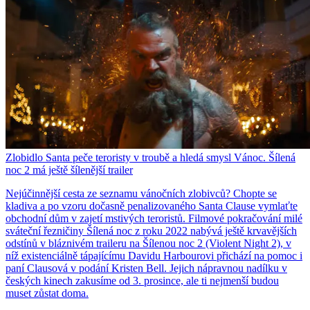
Zlobidlo Santa peče teroristy v troubě a hledá smysl Vánoc. Šílená
noc 2 má ještě šílenější trailer
Nejúčinnější cesta ze seznamu vánočních zlobivců? Chopte se
kladiva a po vzoru dočasně penalizovaného Santa Clause vymlaťte
obchodní dům v zajetí mstivých teroristů. Filmové pokračování milé
sváteční řezničiny Šílená noc z roku 2022 nabývá ještě krvavějších
odstínů v bláznivém traileru na Šílenou noc 2 (Violent Night 2), v
níž existenciálně tápajícímu Davidu Harbourovi přichází na pomoc i
paní Clausová v podání Kristen Bell. Jejich nápravnou nadílku v
českých kinech zakusíme od 3. prosince, ale ti nejmenší budou
muset zůstat doma.