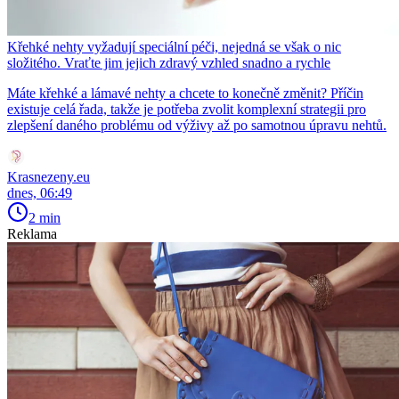
Křehké nehty vyžadují speciální péči, nejedná se však o nic
složitého. Vraťte jim jejich zdravý vzhled snadno a rychle
Máte křehké a lámavé nehty a chcete to konečně změnit? Příčin
existuje celá řada, takže je potřeba zvolit komplexní strategii pro
zlepšení daného problému od výživy až po samotnou úpravu nehtů.
Krasnezeny.eu
dnes, 06:49
2 min
Reklama