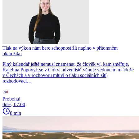
Tlak na výkon nám bere schopnost žít naplno v přítomném
okamžiku
Plný kalendář ještě nemusí znamenat, že člověk ví, kam směřuje.
Kateřina Popovyč se v Církvi adventistů věnuje vedoucím mládeže
v Čechách a v rozhovoru mluví o tlaku sociálních sítí,
rozhodovací…
Proboha!
dnes, 07:00
8 min