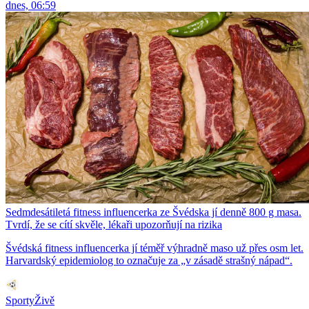
dnes, 06:59
Sedmdesátiletá fitness influencerka ze Švédska jí denně 800 g masa.
Tvrdí, že se cítí skvěle, lékaři upozorňují na rizika
Švédská fitness influencerka jí téměř výhradně maso už přes osm let.
Harvardský epidemiolog to označuje za „v zásadě strašný nápad“.
SportyŽivě