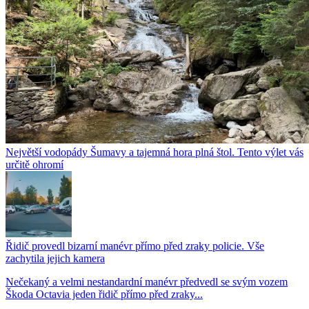
Největší vodopády Šumavy a tajemná hora plná štol. Tento výlet vás
určitě ohromí
Řidič provedl bizarní manévr přímo před zraky policie. Vše
zachytila jejich kamera
Nečekaný a velmi nestandardní manévr předvedl se svým vozem
Škoda Octavia jeden řidič přímo před zraky...