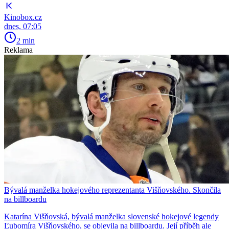
Kinobox.cz
dnes, 07:05
2 min
Reklama
Bývalá manželka hokejového reprezentanta Višňovského. Skončila
na billboardu
Katarína Višňovská, bývalá manželka slovenské hokejové legendy
Ľubomíra Višňovského, se objevila na billboardu. Její příběh ale