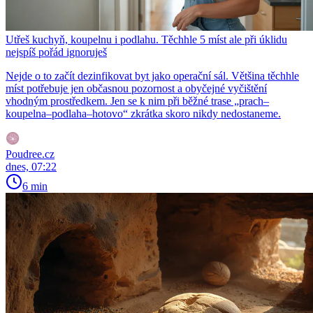
Utřeš kuchyň, koupelnu i podlahu. Těchhle 5 míst ale při úklidu
nejspíš pořád ignoruješ
Nejde o to začít dezinfikovat byt jako operační sál. Většina těchhle
míst potřebuje jen občasnou pozornost a obyčejné vyčištění
vhodným prostředkem. Jen se k nim při běžné trase „prach–
koupelna–podlaha–hotovo“ zkrátka skoro nikdy nedostaneme.
Poudree.cz
dnes, 07:22
6 min