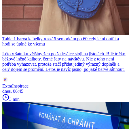
Tahle 1 barva kabelky rozzáří seniorkám po 60 celý letní outfit a
hodí se úplně ke všemu
Léto v šatníku většiny žen po šedesátce stojí na jistotách. Bílé tričko,
béžové lněné kalhoty, černé šaty na návštěvu. Nic z toho není
potřeba vyhazovat, protože stačí přidat jediný výrazný doplněk a
celý dojem se promění. Letos je navíc jasno, po jaké barvě sáhnout.
ExtraInspirace
dnes, 06:45
3 min