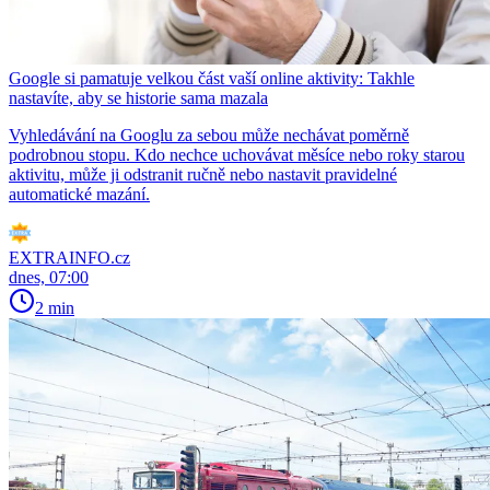
Google si pamatuje velkou část vaší online aktivity: Takhle
nastavíte, aby se historie sama mazala
Vyhledávání na Googlu za sebou může nechávat poměrně
podrobnou stopu. Kdo nechce uchovávat měsíce nebo roky starou
aktivitu, může ji odstranit ručně nebo nastavit pravidelné
automatické mazání.
EXTRAINFO.cz
dnes, 07:00
2 min