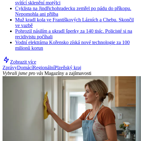
svítící sklenění motýlci
Cyklista na Jindřichohradecku zemřel po pádu do příkopu.
Nepomohla ani přilba
Muž kradl kola ve Františkových Lázních a Chebu. Skončil
ve vazbě
Pohrozil násilím a ukradl šperky za 140 tisíc. Policisté si na
recidivistu počíhali
Vodní elektrárna Kořensko získá nové technologie za 100
milionů korun
Zobrazit více
Zprávy
Domácí
Regionální
Plzeňský kraj
Vybrali jsme pro vás
Magazíny a zajímavosti