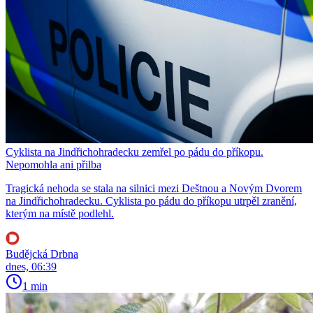
Cyklista na Jindřichohradecku zemřel po pádu do příkopu.
Nepomohla ani přilba
Tragická nehoda se stala na silnici mezi Deštnou a Novým Dvorem
na Jindřichohradecku. Cyklista po pádu do příkopu utrpěl zranění,
kterým na místě podlehl.
Budějcká Drbna
dnes, 06:39
1 min