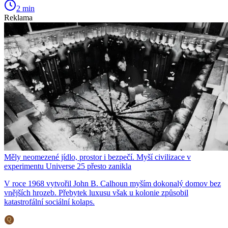
2 min
Reklama
Měly neomezené jídlo, prostor i bezpečí. Myší civilizace v
experimentu Universe 25 přesto zanikla
V roce 1968 vytvořil John B. Calhoun myším dokonalý domov bez
vnějších hrozeb. Přebytek luxusu však u kolonie způsobil
katastrofální sociální kolaps.