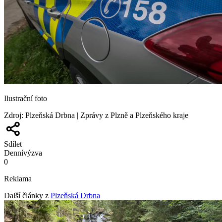
Ilustrační foto
Zdroj
:
Plzeňská Drbna | Zprávy z Plzně a Plzeňského kraje
Sdílet
Denní
výzva
0
Reklama
Další články z
Plzeňská Drbna