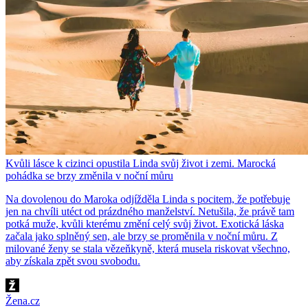
Kvůli lásce k cizinci opustila Linda svůj život i zemi. Marocká
pohádka se brzy změnila v noční můru
Na dovolenou do Maroka odjížděla Linda s pocitem, že potřebuje
jen na chvíli utéct od prázdného manželství. Netušila, že právě tam
potká muže, kvůli kterému změní celý svůj život. Exotická láska
začala jako splněný sen, ale brzy se proměnila v noční můru. Z
milované ženy se stala vězeňkyně, která musela riskovat všechno,
aby získala zpět svou svobodu.
Žena.cz