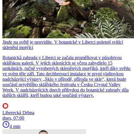
Jinde na světě je neuvidíte. V botanické v Liberci poletují svítící
sklenění motýlci
Botanická zahrada v Liberci se začala proměňovat v působivou
sklářskou galerii. V jejích sklenících se včera zabydlelo 15
unikátních, ručně vyrobených skleněných motýlků, kteří díky světlu
ve svém těle září. Tato dechberoucí instalace je první vlaštovkou
nadcházející výstavy „Sklo v přírodě, příroda ve skle“, která bude
součástí největšího sklářského festivalu v Česku Crystal Valley
Week. V nadcházejících dnech přibydou do botanické zahrady díla
dalších sklářů, kteří budou také součástí výstavy.
Liberecká Drbna
dnes, 07:00
4 min