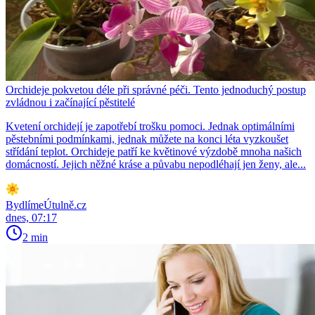
Orchideje pokvetou déle při správné péči. Tento jednoduchý postup
zvládnou i začínající pěstitelé
Kvetení orchidejí je zapotřebí trošku pomoci. Jednak optimálními
pěstebními podmínkami, jednak můžete na konci léta vyzkoušet
střídání teplot. Orchideje patří ke květinové výzdobě mnoha našich
domácností. Jejich něžné kráse a půvabu nepodléhají jen ženy, ale...
BydlímeÚtulně.cz
dnes, 07:17
2 min