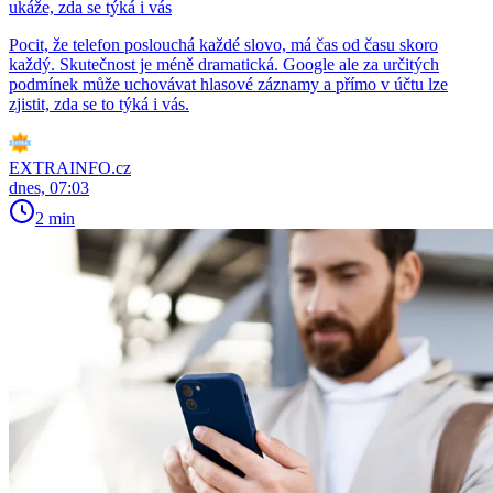
ukáže, zda se týká i vás
Pocit, že telefon poslouchá každé slovo, má čas od času skoro
každý. Skutečnost je méně dramatická. Google ale za určitých
podmínek může uchovávat hlasové záznamy a přímo v účtu lze
zjistit, zda se to týká i vás.
EXTRAINFO.cz
dnes, 07:03
2 min