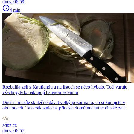
dnes, 06:59
4 min
Rozbalila zelí z Kauflandu a na listech se něco hýbalo. Teď varuje
všechny, kdo nakupují balenou zeleninu
Dnes si musíte skutečně dávat velký pozor na to, co si kupujete v
obchodech. Tato zákaznice si přinesla domů nechutné čínské zelí.
adbz.cz
dnes, 06:57