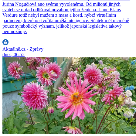
Jurina Nogučiová ano svému vyvolenému. Od milionů jiných
svateb se obřad odlišoval povahou jejího ženicha. Lune Klaus
Verdure totiž nebyl mužem z masa a kostí, nýbrž virtuálním
partnerem, kterého stvořila umělá inteligence. Sňatek měl nicméně
pouze symbolický význam, jelikož japonská legislativa takový
neumožňuje.
Aktuálně.cz - Zprávy
dnes, 06:52