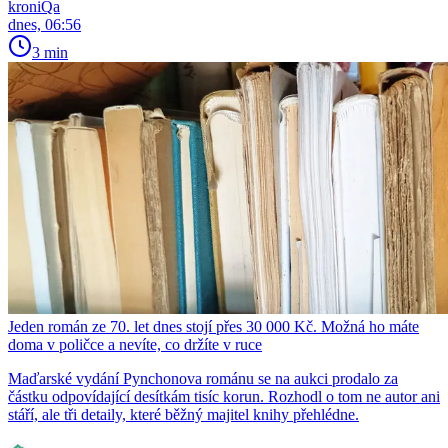
kroniQa
dnes, 06:56
3 min
Jeden román ze 70. let dnes stojí přes 30 000 Kč. Možná ho máte
doma v poličce a nevíte, co držíte v ruce
Maďarské vydání Pynchonova románu se na aukci prodalo za
částku odpovídající desítkám tisíc korun. Rozhodl o tom ne autor ani
stáří, ale tři detaily, které běžný majitel knihy přehlédne.