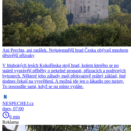
Ani Perchta, ani rarášek. Nejtajemnější hrad Česka obývají mnohem
děsivější přízraky
V hlubokých lesích Kokořínska stojí hrad, kolem kterého se po
staletí vyprávějí příběhy o pekelné propasti, přízracích a podivných
bytostech. Některé jeho záhady mají překvapivě reálný základ, jiné
dodnes čekají na vysvětlení. A možná jde jen o lákadlo pro turisty.
To posoudíte sami, když se na místo vydáte.
NESPECHEJ.cz
dnes, 07:00
6 min
Reklama