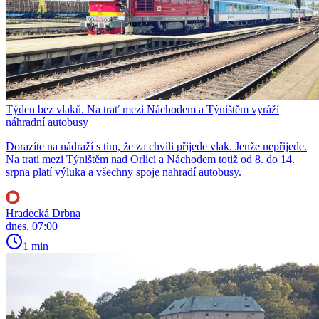
Týden bez vlaků. Na trať mezi Náchodem a Týništěm vyráží
náhradní autobusy
Dorazíte na nádraží s tím, že za chvíli přijede vlak. Jenže nepřijede.
Na trati mezi Týništěm nad Orlicí a Náchodem totiž od 8. do 14.
srpna platí výluka a všechny spoje nahradí autobusy.
Hradecká Drbna
dnes, 07:00
1 min