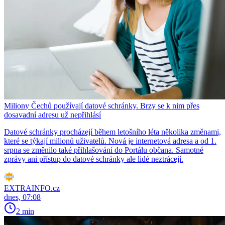
Miliony Čechů používají datové schránky. Brzy se k nim přes
dosavadní adresu už nepřihlásí
Datové schránky procházejí během letošního léta několika změnami,
které se týkají milionů uživatelů. Nová je internetová adresa a od 1.
srpna se změnilo také přihlašování do Portálu občana. Samotné
zprávy ani přístup do datové schránky ale lidé neztrácejí.
EXTRAINFO.cz
dnes, 07:08
2 min