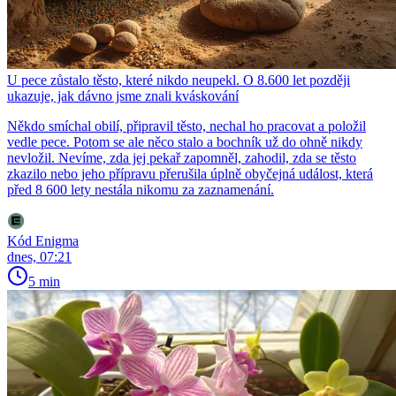
U pece zůstalo těsto, které nikdo neupekl. O 8.600 let později
ukazuje, jak dávno jsme znali kváskování
Někdo smíchal obilí, připravil těsto, nechal ho pracovat a položil
vedle pece. Potom se ale něco stalo a bochník už do ohně nikdy
nevložil. Nevíme, zda jej pekař zapomněl, zahodil, zda se těsto
zkazilo nebo jeho přípravu přerušila úplně obyčejná událost, která
před 8 600 lety nestála nikomu za zaznamenání.
Kód Enigma
dnes, 07:21
5 min