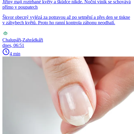
Jiřiny mají roztrhané květy a škůdce nikde. Noční viník se schovává
přímo v poupatech
Škvor obecný vylézá za potravou až po setmění a přes den se tiskne
v záhybech květů. Proto ho ranní kontrola záhonu neodhalí.
Chalupáři-Zahrádkáři
dnes, 06:51
4 min