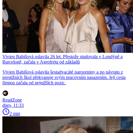
Vivien Babišová oslavila 26 let. Přestože studovala v Londýně a
Barceloně, začala v Agrofertu od základů
Vivien Babišová oslavila šestadvacáté narozeniny a po návratu z
prestižních škol překvapuje svým pracovním nasazením. Její cesta
firmou začala od nejnižších pozic.
ReadZone
dnes, 11:33
2 min