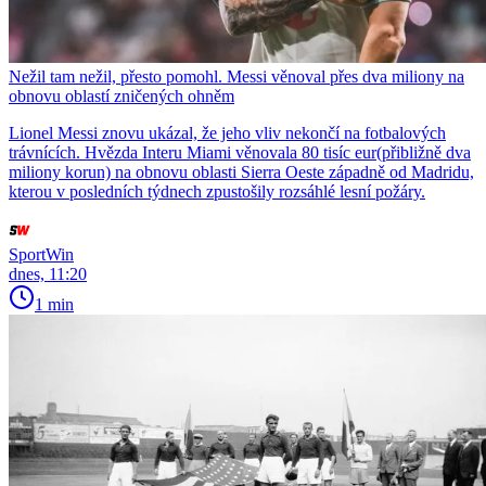
Nežil tam nežil, přesto pomohl. Messi věnoval přes dva miliony na
obnovu oblastí zničených ohněm
Lionel Messi znovu ukázal, že jeho vliv nekončí na fotbalových
trávnících. Hvězda Interu Miami věnovala 80 tisíc eur(přibližně dva
miliony korun) na obnovu oblasti Sierra Oeste západně od Madridu,
kterou v posledních týdnech zpustošily rozsáhlé lesní požáry.
SportWin
dnes, 11:20
1 min