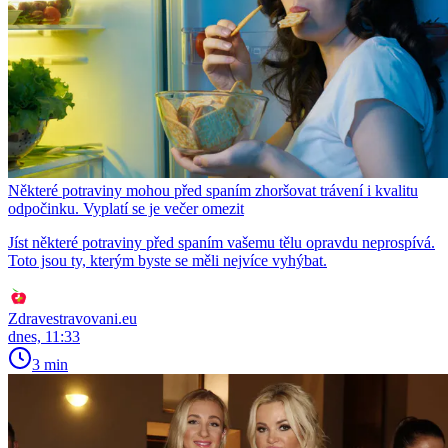
Některé potraviny mohou před spaním zhoršovat trávení i kvalitu
odpočinku. Vyplatí se je večer omezit
Jíst některé potraviny před spaním vašemu tělu opravdu neprospívá.
Toto jsou ty, kterým byste se měli nejvíce vyhýbat.
Zdravestravovani.eu
dnes, 11:33
3 min