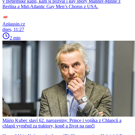
v Betlémské kapli, kam si pozval i gay sbory Männer-Minne z
Berlína a Mid-Atlantic Gay Men’s Chorus z USA.
Aplausin.cz
dnes, 11:27
2 min
Mário Kubec slaví 62. narozeniny. Prince i vojáka z Chlapců a
chlapů vyměnil za traktory, koně a život na ranči