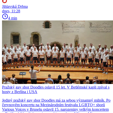
Jihlavská Drbna
dnes, 11:28
4 min
Pražský gay sbor Doodles oslavil 15 let. V Betlémské kapli zpíval s
hosty z Berlína i USA
Jediný pražský gay sbor Doodles má za sebou významný milník. Po
červnovém koncertu na Mezinárodním festivalu LGBTQ+ sborů
Various Voices v Bruselu oslavil 15. narozeniny velkým koncertem