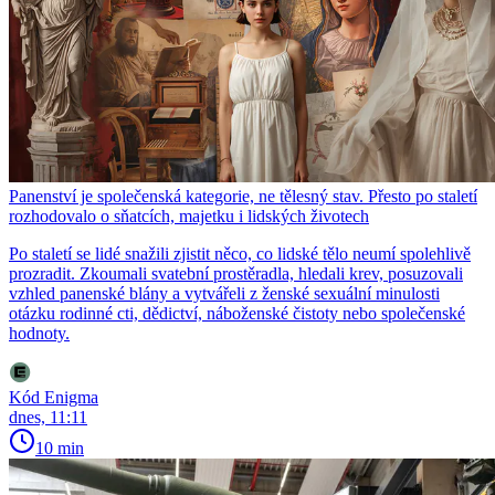
Panenství je společenská kategorie, ne tělesný stav. Přesto po staletí
rozhodovalo o sňatcích, majetku i lidských životech
Po staletí se lidé snažili zjistit něco, co lidské tělo neumí spolehlivě
prozradit. Zkoumali svatební prostěradla, hledali krev, posuzovali
vzhled panenské blány a vytvářeli z ženské sexuální minulosti
otázku rodinné cti, dědictví, náboženské čistoty nebo společenské
hodnoty.
Kód Enigma
dnes, 11:11
10 min