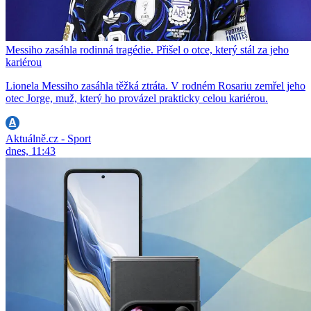
Messiho zasáhla rodinná tragédie. Přišel o otce, který stál za jeho
kariérou
Lionela Messiho zasáhla těžká ztráta. V rodném Rosariu zemřel jeho
otec Jorge, muž, který ho provázel prakticky celou kariérou.
Aktuálně.cz - Sport
dnes, 11:43