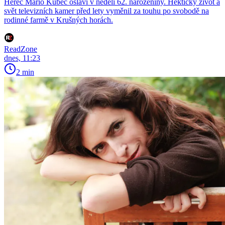
Herec Mário Kubec oslaví v neděli 62. narozeniny. Hektický život a
svět televizních kamer před lety vyměnil za touhu po svobodě na
rodinné farmě v Krušných horách.
ReadZone
dnes, 11:23
2 min