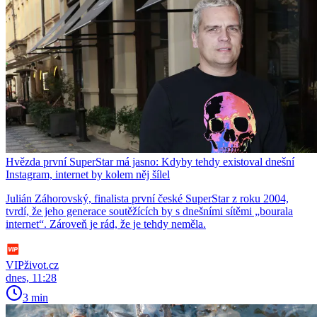
Hvězda první SuperStar má jasno: Kdyby tehdy existoval dnešní
Instagram, internet by kolem něj šílel
Julián Záhorovský, finalista první české SuperStar z roku 2004,
tvrdí, že jeho generace soutěžících by s dnešními sítěmi „bourala
internet“. Zároveň je rád, že je tehdy neměla.
VIPživot.cz
dnes, 11:28
3 min