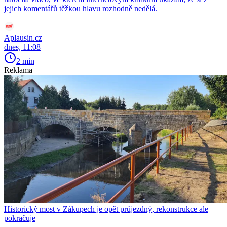
jejich komentářů těžkou hlavu rozhodně nedělá.
Aplausin.cz
dnes, 11:08
2 min
Reklama
Historický most v Zákupech je opět průjezdný, rekonstrukce ale
pokračuje