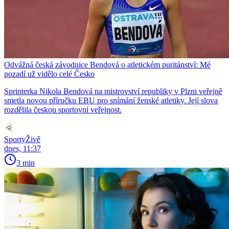
Odvážná česká závodnice Bendová o atletickém puritánství: Mé
pozadí už vidělo celé Česko
Sprinterka Nikola Bendová na mistrovství republiky v Plzni veřejně
smetla novou příručku EBU pro snímání ženské atletiky. Její slova
rozdělila českou sportovní veřejnost.
SportyŽivě
dnes, 11:37
3 min