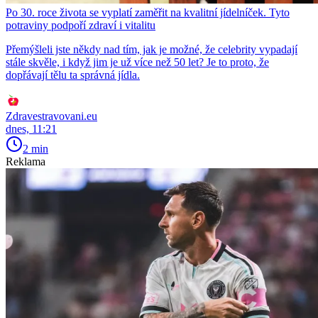
Po 30. roce života se vyplatí zaměřit na kvalitní jídelníček. Tyto
potraviny podpoří zdraví i vitalitu
Přemýšleli jste někdy nad tím, jak je možné, že celebrity vypadají
stále skvěle, i když jim je už více než 50 let? Je to proto, že
dopřávají tělu ta správná jídla.
Zdravestravovani.eu
dnes, 11:21
2 min
Reklama