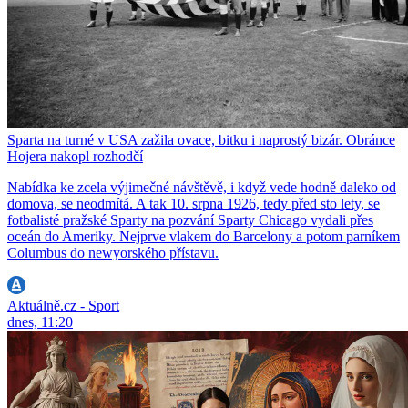
Sparta na turné v USA zažila ovace, bitku i naprostý bizár. Obránce
Hojera nakopl rozhodčí
Nabídka ke zcela výjimečné návštěvě, i když vede hodně daleko od
domova, se neodmítá. A tak 10. srpna 1926, tedy před sto lety, se
fotbalisté pražské Sparty na pozvání Sparty Chicago vydali přes
oceán do Ameriky. Nejprve vlakem do Barcelony a potom parníkem
Columbus do newyorského přístavu.
Aktuálně.cz - Sport
dnes, 11:20