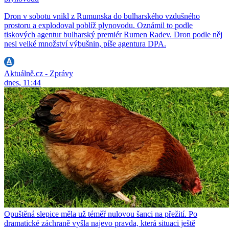
Dron v sobotu vnikl z Rumunska do bulharského vzdušného
prostoru a explodoval poblíž plynovodu. Oznámil to podle
tiskových agentur bulharský premiér Rumen Radev. Dron podle něj
nesl velké množství výbušnin, píše agentura DPA.
Aktuálně.cz - Zprávy
dnes, 11:44
Opuštěná slepice měla už téměř nulovou šanci na přežití. Po
dramatické záchraně vyšla najevo pravda, která situaci ještě