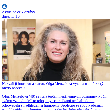
Aktuálně.cz - Zprávy
dnes, 11:10
Nazvali ji hnusnou a starou: Olga Menzelová vytáhla trumf, který
nikdo nečekal!
Olga Menzelová (48) se stala terčem nepříjemných poznámek kvůli
svému vzhledu. Místo toho, aby se urážkami nechala zlomit,
odpověděla s nadhledem a humorem. Společně se svou kadeřnicí
natočila video, ve kterém internetovým kritikům ukázala, že si z