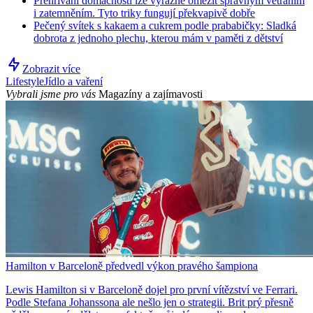
Přehřívání domácnosti lze výrazně omezit správným větráním
i zatemněním. Tyto triky fungují překvapivě dobře
Pečený svítek s kakaem a cukrem podle prababičky: Sladká
dobrota z jednoho plechu, kterou mám v paměti z dětství
Zobrazit více
Lifestyle
Jídlo a vaření
Vybrali jsme pro vás
Magazíny a zajímavosti
Hamilton v Barceloně předvedl výkon pravého šampiona
Lewis Hamilton si v Barceloně dojel pro první vítězství ve Ferrari.
Podle Stefana Johanssona ale nešlo jen o strategii. Brit prý přesně