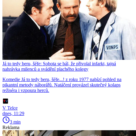
Já to tedy beru, šéfe: Sobota se bál, že přivolal infarkt, tajná
nahrávka milenců a svádění plachého kolegy
Komedie Já to tedy beru, šéfe...! z roku 1977 nabízí pohled na
pikantní metody náborářů. Natáčení provázel skutečný kolaps
režiséra i vzpoura herců.
V Telce
dnes, 11:29
3 min
Reklama