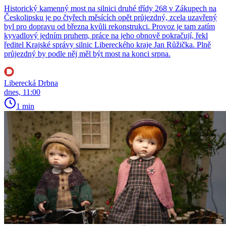
Historický kamenný most na silnici druhé třídy 268 v Zákupech na
Českolipsku je po čtyřech měsících opět průjezdný, zcela uzavřený
byl pro dopravu od března kvůli rekonstrukci. Provoz je tam zatím
kyvadlový jedním pruhem, práce na jeho obnově pokračují, řekl
ředitel Krajské správy silnic Libereckého kraje Jan Růžička. Plně
průjezdný by podle něj měl být most na konci srpna.
Liberecká Drbna
dnes, 11:00
1 min