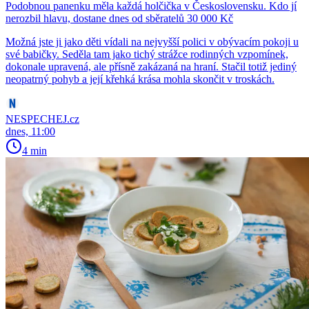
Podobnou panenku měla každá holčička v Československu. Kdo jí
nerozbil hlavu, dostane dnes od sběratelů 30 000 Kč
Možná jste ji jako děti vídali na nejvyšší polici v obývacím pokoji u
své babičky. Seděla tam jako tichý strážce rodinných vzpomínek,
dokonale upravená, ale přísně zakázaná na hraní. Stačil totiž jediný
neopatrný pohyb a její křehká krása mohla skončit v troskách.
NESPECHEJ.cz
dnes, 11:00
4 min