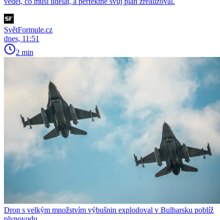
věděl, co musí udělat, a perfektně svůj plán zrealizoval.
SvětFormule.cz
dnes, 11:51
2 min
Dron s velkým množstvím výbušnin explodoval v Bulharsku poblíž
plynovodu