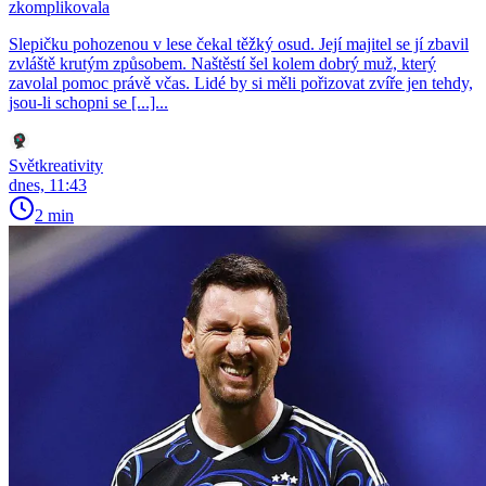
zkomplikovala
Slepičku pohozenou v lese čekal těžký osud. Její majitel se jí zbavil
zvláště krutým způsobem. Naštěstí šel kolem dobrý muž, který
zavolal pomoc právě včas. Lidé by si měli pořizovat zvíře jen tehdy,
jsou-li schopni se [...]...
Světkreativity
dnes, 11:43
2 min