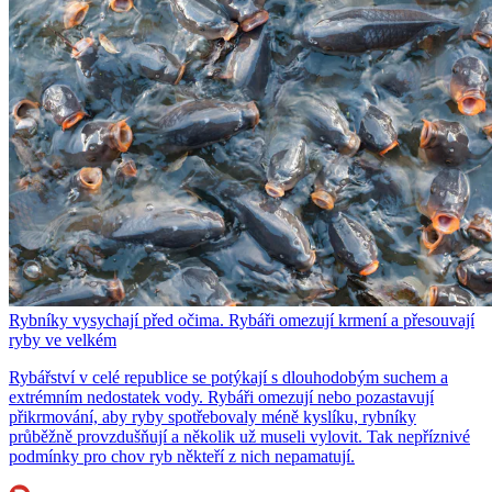
Rybníky vysychají před očima. Rybáři omezují krmení a přesouvají
ryby ve velkém
Rybářství v celé republice se potýkají s dlouhodobým suchem a
extrémním nedostatek vody. Rybáři omezují nebo pozastavují
přikrmování, aby ryby spotřebovaly méně kyslíku, rybníky
průběžně provzdušňují a několik už museli vylovit. Tak nepříznivé
podmínky pro chov ryb někteří z nich nepamatují.