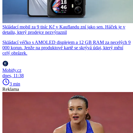
Skládací mobil za 9 tisíc Kč v Kauflandu zní jako sen. Háček je v
detailu, který prodejce nezvýraznil
Skládací véčko s AMOLED displejem a 12 GB RAM za necelých 9
000 korun. Jenže na produktové kartě se skrývá údaj, který mění
celý obrázek.
Mobify.cz
dnes, 11:38
3 min
Reklama