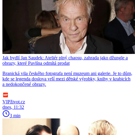
Jak bydlí Jan Saudek: Ateliér plný chaosu, zahrada jako džungle a
obrazy, které Pavlína odmítá prodat
Branická vila českého fotografa není muzeum ani galerie. Je to dům,
kde se legenda doslova vrší mezi dětské výrobky, knihy v krabicích
a nedokončené obrazy.
VIPživot.cz
dnes, 11:32
3 min