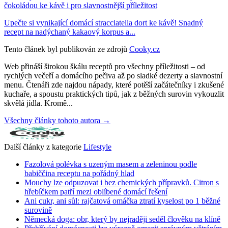
čokoládou ke kávě i pro slavnostnější příležitost
Upečte si vynikající domácí stracciatella dort ke kávě! Snadný
recept na nadýchaný kakaový korpus a...
Tento článek byl publikován ze zdrojů
Cooky.cz
Web přináší širokou škálu receptů pro všechny příležitosti – od
rychlých večeří a domácího pečiva až po sladké dezerty a slavnostní
menu. Čtenáři zde najdou nápady, které potěší začátečníky i zkušené
kuchaře, a spoustu praktických tipů, jak z běžných surovin vykouzlit
skvělá jídla. Kromě...
Všechny články tohoto autora →
Další články z kategorie
Lifestyle
Fazolová polévka s uzeným masem a zeleninou podle
babiččina receptu na pořádný hlad
Mouchy lze odpuzovat i bez chemických přípravků. Citron s
hřebíčkem patří mezi oblíbené domácí řešení
Ani cukr, ani sůl: rajčatová omáčka ztratí kyselost po 1 běžné
surovině
Německá doga: obr, který by nejraději seděl člověku na klíně