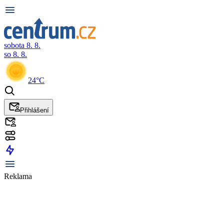
sobota 8. 8.
so 8. 8.
24°C
Přihlášení
Reklama