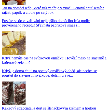
Jak na domácí lečo, které vás zahřeje v zimě: Uchová chuť letních
rajčat, paprik a cibule po celý rok
Pustěte se do zavařování nejlepšího domácího leča podle
prověřeného receptu! Šťavnatá papriková směs s...
Když nemáte čas na svíčkovou omáčku: Hovězí maso na smetaně a
kořenové zelenině
Když je doma chuť na poctivý omáčkový oběd, ale nechci se
pouštět do slavnostní svíčkové, dělám právě...
Kakaový stracciatella dort se šlehačkovým krémem a hořkou