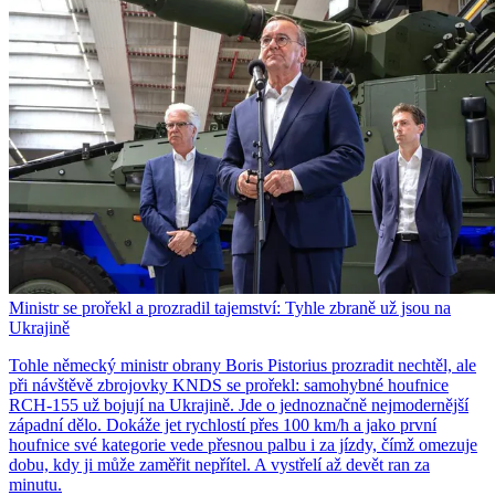
Ministr se prořekl a prozradil tajemství: Tyhle zbraně už jsou na
Ukrajině
Tohle německý ministr obrany Boris Pistorius prozradit nechtěl, ale
při návštěvě zbrojovky KNDS se prořekl: samohybné houfnice
RCH-155 už bojují na Ukrajině. Jde o jednoznačně nejmodernější
západní dělo. Dokáže jet rychlostí přes 100 km/h a jako první
houfnice své kategorie vede přesnou palbu i za jízdy, čímž omezuje
dobu, kdy ji může zaměřit nepřítel. A vystřelí až devět ran za
minutu.