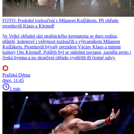
FOTO: Poslední rozloučení s Milanem Knížákem. Při obřadu
promluvili Klaus a Klempíř
Ve Velké obřadní síni strašnického krematoria se dnes rodina,
přátelé, kolegové i veřejnost rozloučili s výtvarníkem Milanem
Knížákem. Promluvili bývalý prezident Václav Klaus a ministr
kultury Oto Klempíř. Pohřeb byl se státními poctami, zazněla proto i
česká hymna a po skončení obřadu vystřelili tři čestné salvy.
Pražská Drbna
dnes, 11:45
1 min