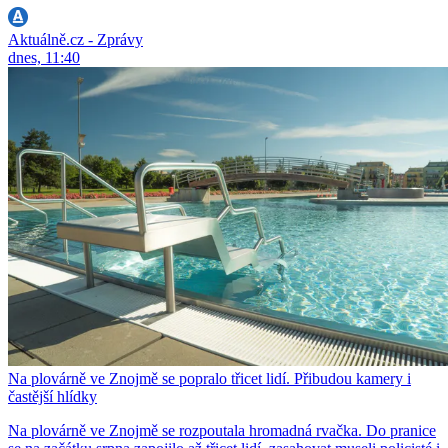
Aktuálně.cz - Zprávy
dnes, 11:40
Na plovárně ve Znojmě se popralo třicet lidí. Přibudou kamery i
častější hlídky
Na plovárně ve Znojmě se rozpoutala hromadná rvačka. Do pranice