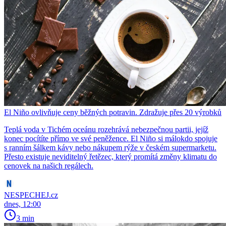
El Niño ovlivňuje ceny běžných potravin. Zdražuje přes 20 výrobků
Teplá voda v Tichém oceánu rozehrává nebezpečnou partii, jejíž
konec pocítíte přímo ve své peněžence. El Niño si málokdo spojuje
s ranním šálkem kávy nebo nákupem rýže v českém supermarketu.
Přesto existuje neviditelný řetězec, který promítá změny klimatu do
cenovek na našich regálech.
NESPECHEJ.cz
dnes, 12:00
3 min