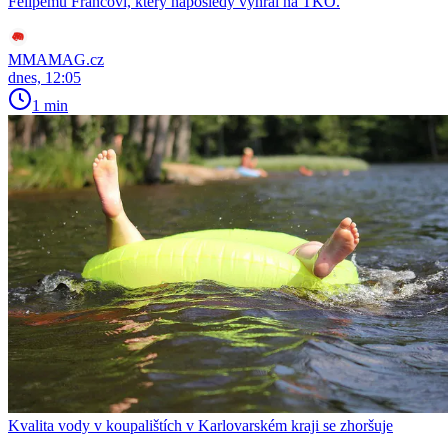
Felipemu Francovi, který naposledy vyhrál na TKO.
MMAMAG.cz
dnes, 12:05
1 min
Kvalita vody v koupalištích v Karlovarském kraji se zhoršuje