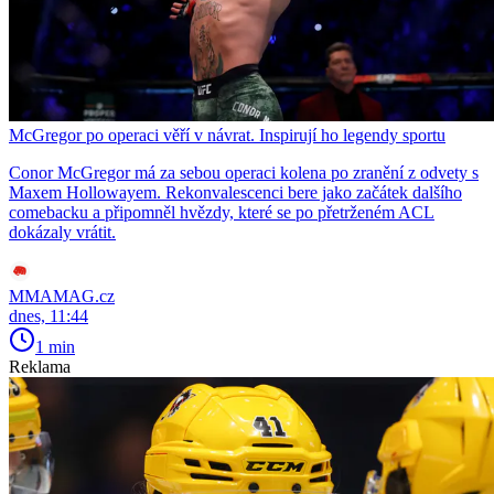
McGregor po operaci věří v návrat. Inspirují ho legendy sportu
Conor McGregor má za sebou operaci kolena po zranění z odvety s
Maxem Hollowayem. Rekonvalescenci bere jako začátek dalšího
comebacku a připomněl hvězdy, které se po přetrženém ACL
dokázaly vrátit.
MMAMAG.cz
dnes, 11:44
1 min
Reklama