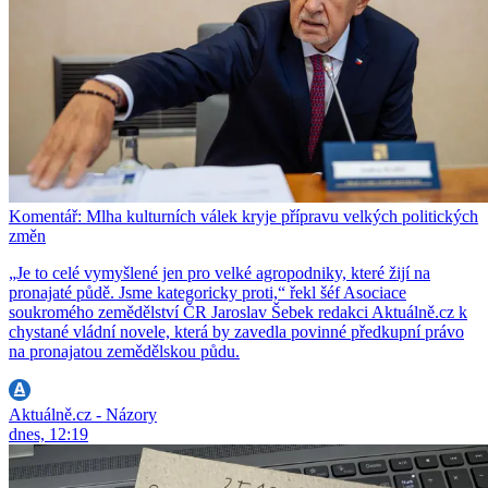
Komentář: Mlha kulturních válek kryje přípravu velkých politických
změn
„Je to celé vymyšlené jen pro velké agropodniky, které žijí na
pronajaté půdě. Jsme kategoricky proti,“ řekl šéf Asociace
soukromého zemědělství ČR Jaroslav Šebek redakci Aktuálně.cz k
chystané vládní novele, která by zavedla povinné předkupní právo
na pronajatou zemědělskou půdu.
Aktuálně.cz - Názory
dnes, 12:19