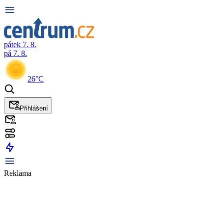
pátek 7. 8.
pá 7. 8.
26°C
Přihlášení
Reklama