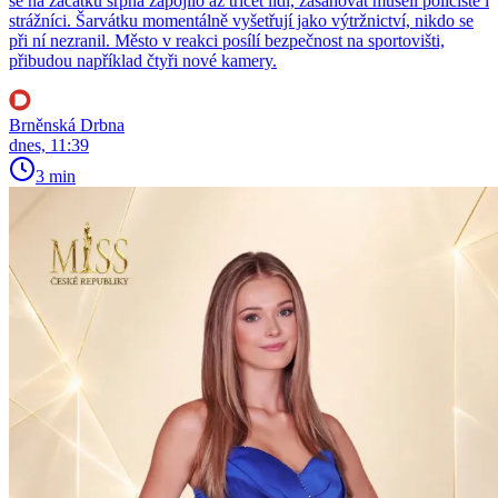
se na začátku srpna zapojilo až třicet lidí, zasahovat museli policisté i
strážníci. Šarvátku momentálně vyšetřují jako výtržnictví, nikdo se
při ní nezranil. Město v reakci posílí bezpečnost na sportovišti,
přibudou například čtyři nové kamery.
Brněnská Drbna
dnes, 11:39
3 min