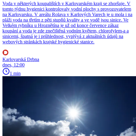
Voda v některých koupalištích v Karlovarském kraji se zhoršuje. V
tomto týdnu hygienici kontrolovaly vodní plochy s provozovatelem
na Karlovarsku. V areálu Rolava v Karlových Varech je u mola i na
pláži voda na třetím z pěti stupňů kvality a ve vodě jsou sinice. Ve
Velkém rybníku u Hroznětína je už od konce července zákaz
koupání a voda je zde znečištěná vodním květem, chlorofylem-a a
sinicemi, špatná je i průhlednost, vyplývá z aktuálních údajů na
webových stránkách krajské hygienické stanice.
Karlovarská Drbna
dnes, 12:00
1 min