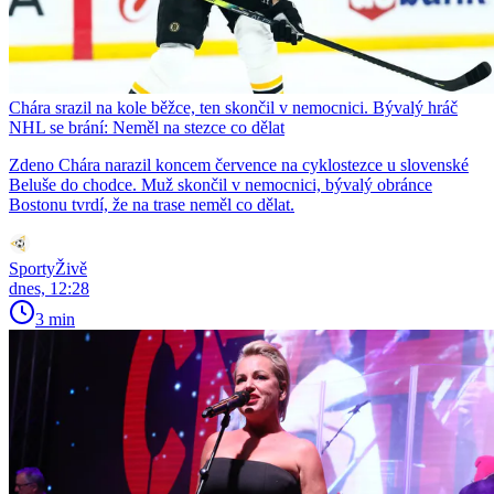
Chára srazil na kole běžce, ten skončil v nemocnici. Bývalý hráč
NHL se brání: Neměl na stezce co dělat
Zdeno Chára narazil koncem července na cyklostezce u slovenské
Beluše do chodce. Muž skončil v nemocnici, bývalý obránce
Bostonu tvrdí, že na trase neměl co dělat.
SportyŽivě
dnes, 12:28
3 min