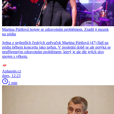
Martina Pártlová bojuje se zdravotním problémem. Zradil ji mozek
na pódiu
Jedna z nejlepších českých zpěvaček Martina Pártlová (47) řádí na
pódiu během koncertu jako tajfun. V poslední době se ale potýká se
nepříjemným zdravotním problémem, který je ale dle jejích slov
spojen s věkem.
Aplausin.cz
dnes, 12:23
2 min