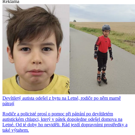
Reklama
Devítiletý autista odešel z bytu na Letné, rodiče po něm marně
pátrají
Rodiče a policisté prosí o pomoc při pátrání po devítiletém
autistickém chlapci, který v pátek dopoledne odešel domova na
Letné. Od té doby ho neviděli. Rád jezdí dopravními prostředky a
také výtahem.