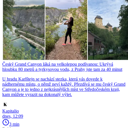
Český Grand Canyon láká na velkolepou podívanou: Ukrývá
hloubku 80 metrů a tyrkysovou vodu, z Prahy jste tam za 40 minut
U hradu Karlštejn se nachází stezka, která vás dovede k
nádhernému místu, o němž neví každý. Přezdívá se mu český Grand
Canyon a je to jedno z nejkrásnějších míst ve Středočeském kraji,
kam můžete vyrazit na dokonalý výlet.
Kapitalio
dnes, 12:09
3 min