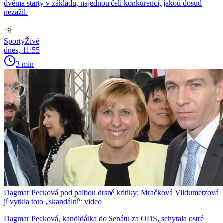
dvěma starty v základu, najednou čelí konkurenci, jakou dosud
nezažil.
SportyŽivě
dnes, 11:55
3 min
Dagmar Pecková pod palbou drsné kritiky: Mračková Vildumetzová
jí vytkla toto „skandální“ video
Dagmar Pecková, kandidátka do Senátu za ODS, schytala ostré