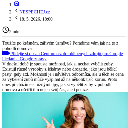
NESPECHEJ.cz
18. 5. 2026, 18:00
2 min
Toužíte po krásném, zářivém úsměvu? Poradíme vám jak na to z
pohodlí domova
Přidejte si obsah Centrum.cz do oblíbených zdrojů pro Google
hledání a Google zprávy
V dnešní době je spousta možností, jak si nechat vybělit zuby.
Existují různé výrobky z lékárny nebo drogerie, jako jsou bělící
pasty, gely atd. Možností je i návštěva odborníka, ale u těch se cena
za vybělení zubů může vyšplhat až na několik tisíc korun. Proto
dnes přicházíme s různými tipy, jak si vybělit zuby v pohodlí
domova a ušetřit tím nejen svůj čas, ale i peníze.