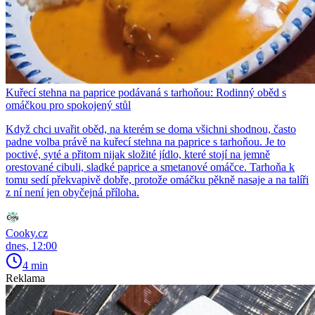
Kuřecí stehna na paprice podávaná s tarhoňou: Rodinný oběd s
omáčkou pro spokojený stůl
Když chci uvařit oběd, na kterém se doma všichni shodnou, často
padne volba právě na kuřecí stehna na paprice s tarhoňou. Je to
poctivé, syté a přitom nijak složité jídlo, které stojí na jemně
orestované cibuli, sladké paprice a smetanové omáčce. Tarhoňa k
tomu sedí překvapivě dobře, protože omáčku pěkně nasaje a na talíři
z ní není jen obyčejná příloha.
Cooky.cz
dnes, 12:00
4 min
Reklama