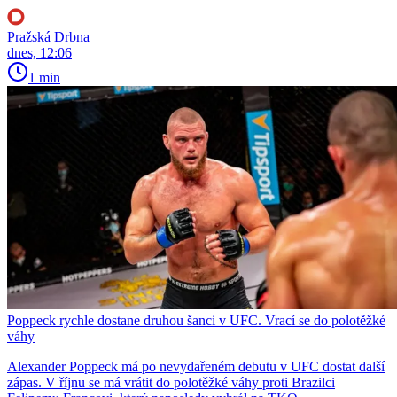
Pražská Drbna
dnes, 12:06
1 min
Poppeck rychle dostane druhou šanci v UFC. Vrací se do polotěžké
váhy
Alexander Poppeck má po nevydařeném debutu v UFC dostat další
zápas. V říjnu se má vrátit do polotěžké váhy proti Brazilci