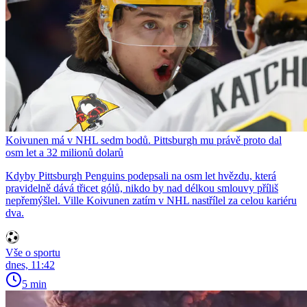
Koivunen má v NHL sedm bodů. Pittsburgh mu právě proto dal
osm let a 32 milionů dolarů
Kdyby Pittsburgh Penguins podepsali na osm let hvězdu, která
pravidelně dává třicet gólů, nikdo by nad délkou smlouvy příliš
nepřemýšlel. Ville Koivunen zatím v NHL nastřílel za celou kariéru
dva.
Vše o sportu
dnes, 11:42
5 min