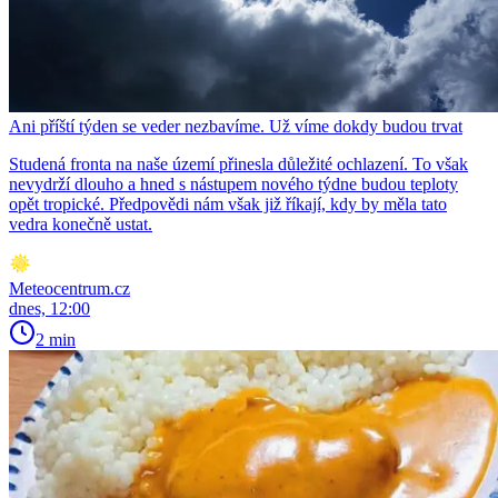
Ani příští týden se veder nezbavíme. Už víme dokdy budou trvat
Studená fronta na naše území přinesla důležité ochlazení. To však
nevydrží dlouho a hned s nástupem nového týdne budou teploty
opět tropické. Předpovědi nám však již říkají, kdy by měla tato
vedra konečně ustat.
Meteocentrum.cz
dnes, 12:00
2 min