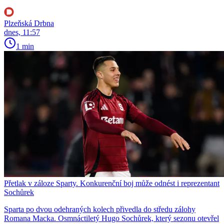
Plzeňská Drbna
dnes, 11:57
1 min
Přetlak v záloze Sparty. Konkurenční boj může odnést i reprezentant
Sochůrek
Sparta po dvou odehraných kolech přivedla do středu zálohy
Romana Macka. Osmnáctiletý Hugo Sochůrek, který sezonu otevřel