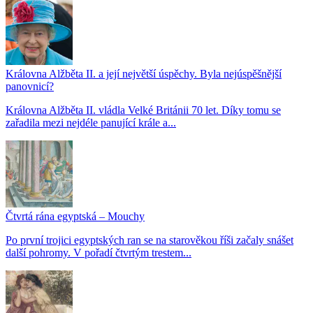
Královna Alžběta II. a její největší úspěchy. Byla nejúspěšnější
panovnicí?
Královna Alžběta II. vládla Velké Británii 70 let. Díky tomu se
zařadila mezi nejdéle panující krále a...
Čtvrtá rána egyptská – Mouchy
Po první trojici egyptských ran se na starověkou říši začaly snášet
další pohromy. V pořadí čtvrtým trestem...