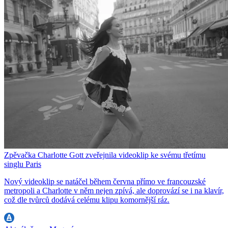
Zpěvačka Charlotte Gott zveřejnila videoklip ke svému třetímu
singlu Paris
Nový videoklip se natáčel během června přímo ve francouzské
metropoli a Charlotte v něm nejen zpívá, ale doprovází se i na klavír,
což dle tvůrců dodává celému klipu komornější ráz.