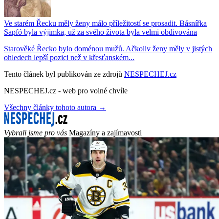
Ve starém Řecku měly ženy málo příležitostí se prosadit. Básnířka
Sapfó byla výjimka, už za svého života byla velmi obdivována
Starověké Řecko bylo doménou mužů. Ačkoliv ženy měly v jistých
ohledech lepší pozici než v křesťanském...
Tento článek byl publikován ze zdrojů
NESPECHEJ.cz
NESPECHEJ.cz - web pro volné chvíle
Všechny články tohoto autora →
Vybrali jsme pro vás
Magazíny a zajímavosti