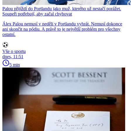
Palou přijíždí do Portlandu jako muž, kterého už nestačí porážet.
Soupeři potřebují, aby začal chybovat
Álex Palou nemusí v neděli v Portlandu vyhrát. Nemusí dokonce
ani skončit na pódiu. A právě to je největší problém pro všechny
ostatní.
Vše o sportu
dnes, 11:51
5 min