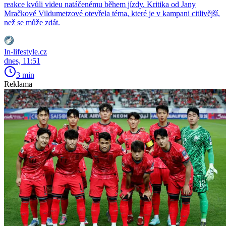
reakce kvůli videu natáčenému během jízdy. Kritika od Jany
Mračkové Vildumetzové otevřela téma, které je v kampani citlivější,
než se může zdát.
In-lifestyle.cz
dnes, 11:51
3 min
Reklama