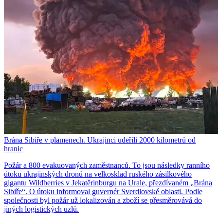
Brána Sibiře v plamenech. Ukrajinci udeřili 2000 kilometrů od
hranic
Požár a 800 evakuovaných zaměstnanců. To jsou následky ranního
útoku ukrajinských dronů na velkosklad ruského zásilkového
gigantu Wildberries v Jekatěrinburgu na Urale, přezdívaném „Brána
Sibiře“. O útoku informoval guvernér Sverdlovské oblasti. Podle
společnosti byl požár už lokalizován a zboží se přesměrovává do
jiných logistických uzlů.