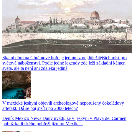
Skalní dóm na Chrámové hoře je jedním z nejdůležitějších míst pro
světová náboženství. Podle jedné legendy zde leží základní kámen
světa, ale ta není ani zdaleka jediná
V mexické jeskyni objevili archeologové neporušený čokoládový
artefakt. Dá se po(u)žít i po 2000 letech?
Deník Mexico News Daily uvádí, že v jeskyni v Playa del Carmen
poblíž karibského pobřeží jižního Mexika...