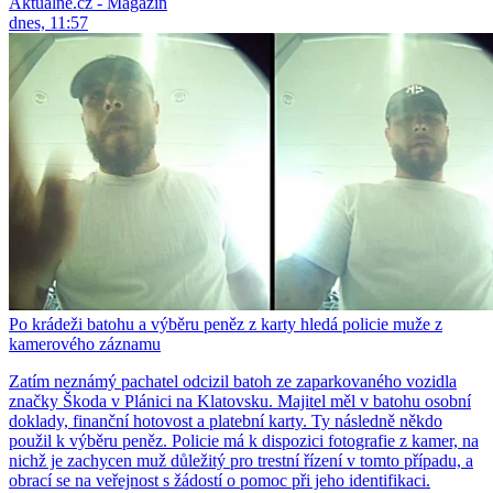
Aktuálně.cz - Magazín
dnes, 11:57
Po krádeži batohu a výběru peněz z karty hledá policie muže z
kamerového záznamu
Zatím neznámý pachatel odcizil batoh ze zaparkovaného vozidla
značky Škoda v Plánici na Klatovsku. Majitel měl v batohu osobní
doklady, finanční hotovost a platební karty. Ty následně někdo
použil k výběru peněz. Policie má k dispozici fotografie z kamer, na
nichž je zachycen muž důležitý pro trestní řízení v tomto případu, a
obrací se na veřejnost s žádostí o pomoc při jeho identifikaci.