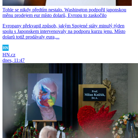
Tohle se nikdy předtím nestalo. Washington podpořil japonskou
měnu prodejem eur místo dolarů, Evropu to zaskočilo
Evropany překvapil způsob, jakým Spojené státy minulý týden
spolu s Japonskem intervenovaly na podporu kurzu jenu. Místo
dolarů totiž prodávaly eura,...
HN.cz
dnes, 11:47