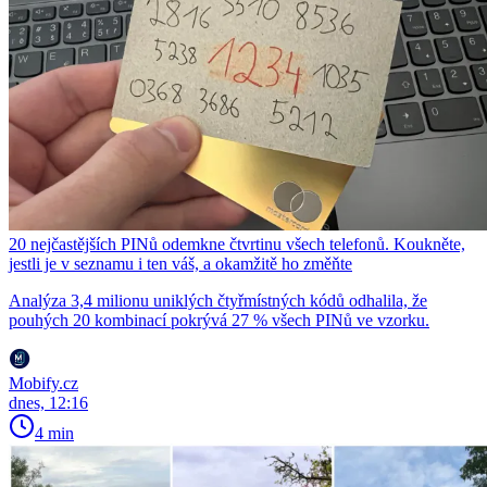
20 nejčastějších PINů odemkne čtvrtinu všech telefonů. Koukněte,
jestli je v seznamu i ten váš, a okamžitě ho změňte
Analýza 3,4 milionu uniklých čtyřmístných kódů odhalila, že
pouhých 20 kombinací pokrývá 27 % všech PINů ve vzorku.
Mobify.cz
dnes, 12:16
4 min