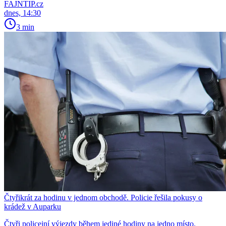
FAJNTIP.cz
dnes, 14:30
3 min
Čtyřikrát za hodinu v jednom obchodě. Policie řešila pokusy o
krádež v Auparku
Čtyři policejní výjezdy během jediné hodiny na jedno místo.