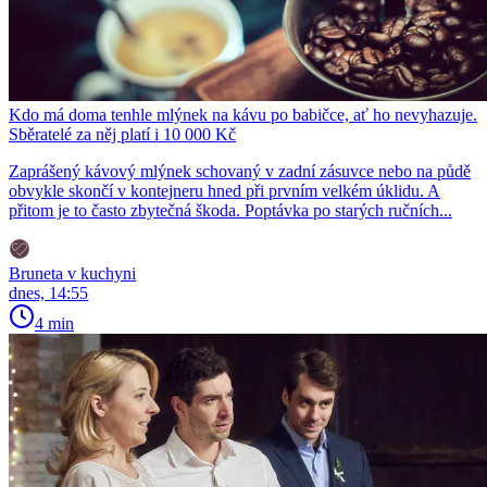
Kdo má doma tenhle mlýnek na kávu po babičce, ať ho nevyhazuje.
Sběratelé za něj platí i 10 000 Kč
Zaprášený kávový mlýnek schovaný v zadní zásuvce nebo na půdě
obvykle skončí v kontejneru hned při prvním velkém úklidu. A
přitom je to často zbytečná škoda. Poptávka po starých ručních...
Bruneta v kuchyni
dnes, 14:55
4 min