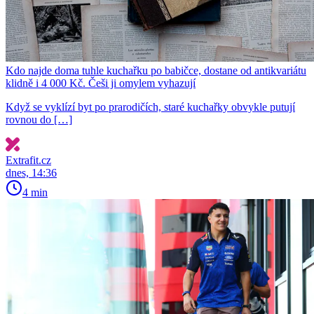
Kdo najde doma tuhle kuchařku po babičce, dostane od antikvariátu
klidně i 4 000 Kč. Češi ji omylem vyhazují
Když se vyklízí byt po prarodičích, staré kuchařky obvykle putují
rovnou do […]
Extrafit.cz
dnes, 14:36
4 min