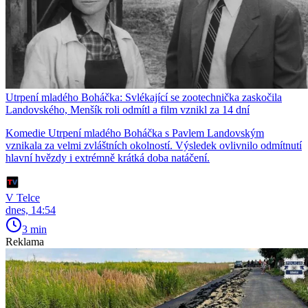
Utrpení mladého Boháčka: Svlékající se zootechnička zaskočila
Landovského, Menšík roli odmítl a film vznikl za 14 dní
Komedie Utrpení mladého Boháčka s Pavlem Landovským
vznikala za velmi zvláštních okolností. Výsledek ovlivnilo odmítnutí
hlavní hvězdy i extrémně krátká doba natáčení.
V Telce
dnes, 14:54
3 min
Reklama