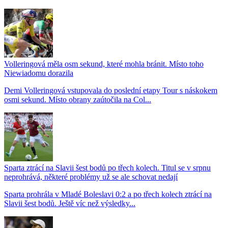
Volleringová měla osm sekund, které mohla bránit. Místo toho
Niewiadomu dorazila
Demi Volleringová vstupovala do poslední etapy Tour s náskokem
osmi sekund. Místo obrany zaútočila na Col...
Sparta ztrácí na Slavii šest bodů po třech kolech. Titul se v srpnu
neprohrává, některé problémy už se ale schovat nedají
Sparta prohrála v Mladé Boleslavi 0:2 a po třech kolech ztrácí na
Slavii šest bodů. Ještě víc než výsledky...