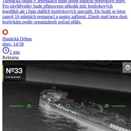
Turistická oblast v Jeseníkách bude hostit tradiční borůvkové hody.
Pro návštěvníky bude připraveno několik tisíc borůvkových
knedlíků ale i řada dalších borůvkových specialit. Do hodů se letos
zapojí 16 místních restaurací a gastro zařízení. Zásob mají letos dost,
borůvkám podle organizátorů počasí přálo.
Hanácká Drbna
dnes, 14:58
2 min
Reklama