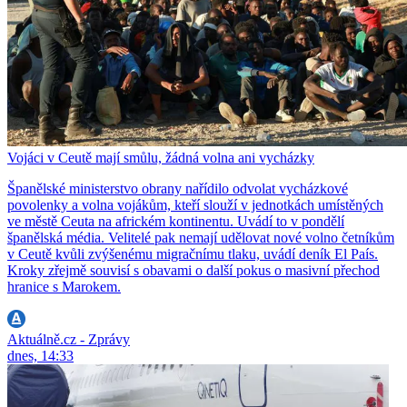
Vojáci v Ceutě mají smůlu, žádná volna ani vycházky
Španělské ministerstvo obrany nařídilo odvolat vycházkové
povolenky a volna vojákům, kteří slouží v jednotkách umístěných
ve městě Ceuta na africkém kontinentu. Uvádí to v pondělí
španělská média. Velitelé pak nemají udělovat nové volno četníkům
v Ceutě kvůli zvýšenému migračnímu tlaku, uvádí deník El País.
Kroky zřejmě souvisí s obavami o další pokus o masivní přechod
hranice s Marokem.
Aktuálně.cz - Zprávy
dnes, 14:33