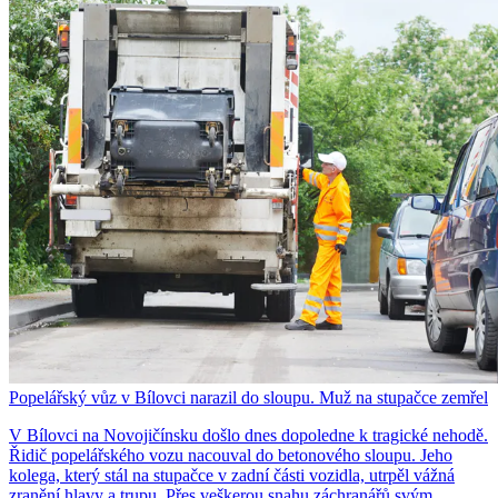
Popelářský vůz v Bílovci narazil do sloupu. Muž na stupačce zemřel
V Bílovci na Novojičínsku došlo dnes dopoledne k tragické nehodě.
Řidič popelářského vozu nacouval do betonového sloupu. Jeho
kolega, který stál na stupačce v zadní části vozidla, utrpěl vážná
zranění hlavy a trupu. Přes veškerou snahu záchranářů svým