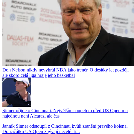
Don Nelson nikdy nevyhrál NBA jako trenér. O desítky let později
ale skoro celá liga hraje jeho basketbal
Sinner přijde o Cincinnati. Největším soupeřem před US Open mu
najednou není Alcaraz, ale čas
Jannik Sinner odstoupil z Cincinnati kvůli zranění pravého kolena.
Do začátku US Open zbývají necelé tři...