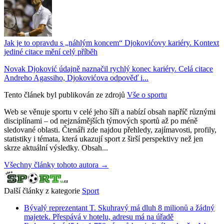
Jak je to opravdu s „náhlým koncem“ Djokovićovy kariéry. Kontext
jediné citace mění celý příběh
Novak Djoković údajně naznačil rychlý konec kariéry. Celá citace
Andreho Agassiho, Djokovićova odpověď i...
Tento článek byl publikován ze zdrojů
Vše o sportu
Web se věnuje sportu v celé jeho šíři a nabízí obsah napříč různými
disciplínami – od nejznámějších týmových sportů až po méně
sledované oblasti. Čtenáři zde najdou přehledy, zajímavosti, profily,
statistiky i témata, která ukazují sport z širší perspektivy než jen
skrze aktuální výsledky. Obsah...
Všechny články tohoto autora →
Další články z kategorie
Sport
Bývalý reprezentant T. Skuhravý má dluh 8 milionů a žádný
majetek. Přespává v hotelu, adresu má na úřadě