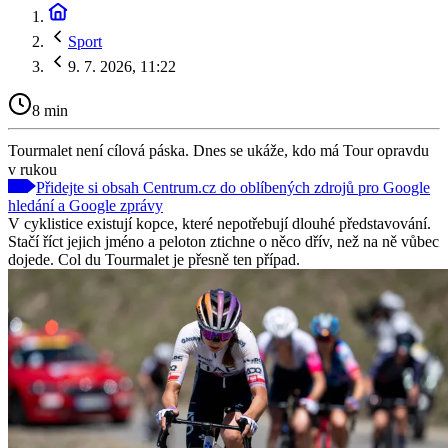
Sport
9. 7. 2026, 11:22
8 min
Tourmalet není cílová páska. Dnes se ukáže, kdo má Tour opravdu
v rukou
Přidejte si obsah Centrum.cz do oblíbených zdrojů pro Google
hledání a Google zprávy
V cyklistice existují kopce, které nepotřebují dlouhé představování.
Stačí říct jejich jméno a peloton ztichne o něco dřív, než na ně vůbec
dojede. Col du Tourmalet je přesně ten případ.