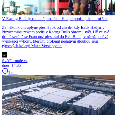
V Racing Bulls je rodinné prostředí: Hadjar popisuje kulturní šok
Za několik dní uplyne přesně rok od chvíle, kdy Isack Hadjar v
Nizozemsku ziskem pódia v Racing Bulls ohromil svět. Už ve své
druhé sezóně se Francouz přesunul do Red Bullu, v němž podává
vynikající výkony, kterými prolomil negativní dlouhou sérii
týmových kolegů Maxe Verstappena.
SvětFormule.cz
dnes, 14:35
1 min