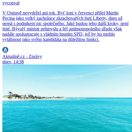
vycouval
V Ostravě nevydržel ani rok. Byť loni v červenci přišel Martin
Pecina jako velký zachránce zkrachovalých hutí Liberty, dnes už
nemá s podnikem nic společného. Jaké budou jeho další kroky, není
jisté. Bývalý ministr průmyslu a šéf antimonopolního úřadu však
nadále spolupracuje s vládním hnutím SPD, jež by ho mohlo
vytáhnout jako svého kandidáta na důležitou funkci.
Aktuálně.cz - Zprávy
dnes, 14:38