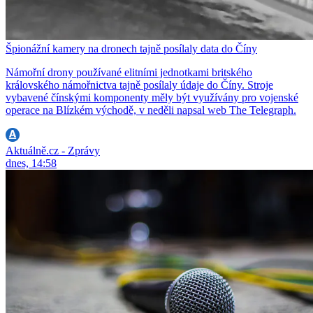
Špionážní kamery na dronech tajně posílaly data do Číny
Námořní drony používané elitními jednotkami britského
královského námořnictva tajně posílaly údaje do Číny. Stroje
vybavené čínskými komponenty měly být využívány pro vojenské
operace na Blízkém východě, v neděli napsal web The Telegraph.
Aktuálně.cz - Zprávy
dnes, 14:58