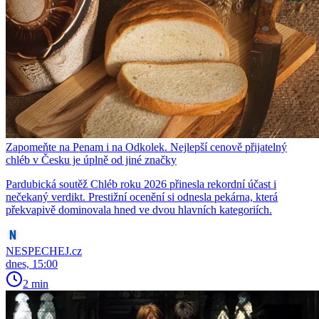
Zapomeňte na Penam i na Odkolek. Nejlepší cenově přijatelný
chléb v Česku je úplně od jiné značky
Pardubická soutěž Chléb roku 2026 přinesla rekordní účast i
nečekaný verdikt. Prestižní ocenění si odnesla pekárna, která
překvapivě dominovala hned ve dvou hlavních kategoriích.
NESPECHEJ.cz
dnes, 15:00
2 min