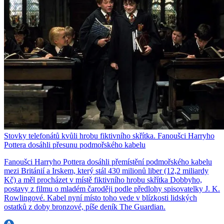
Stovky telefonátů kvůli hrobu fiktivního skřítka. Fanoušci Harryho
Pottera dosáhli přesunu podmořského kabelu
Fanoušci Harryho Pottera dosáhli přemístění podmořského kabelu
mezi Británií a Irskem, který stál 430 milionů liber (12,2 miliardy
Kč) a měl procházet v místě fiktivního hrobu skřítka Dobbyho,
postavy z filmu o mladém čaroději podle předlohy spisovatelky J. K.
Rowlingové. Kabel nyní místo toho vede v blízkosti lidských
ostatků z doby bronzové, píše deník The Guardian.