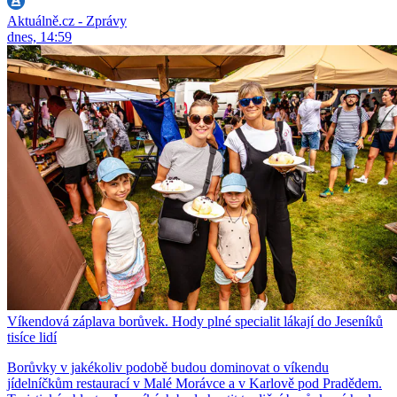
Aktuálně.cz - Zprávy
dnes, 14:59
Víkendová záplava borůvek. Hody plné specialit lákají do Jeseníků
tisíce lidí
Borůvky v jakékoliv podobě budou dominovat o víkendu
jídelníčkům restaurací v Malé Morávce a v Karlově pod Pradědem.