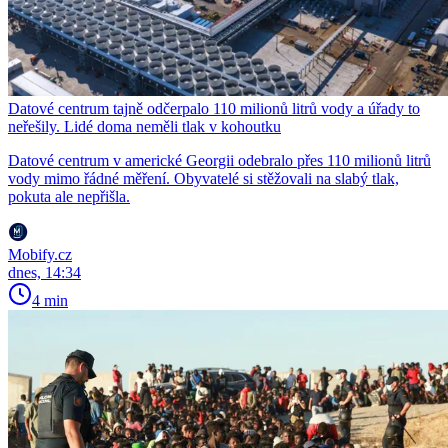
Datové centrum tajně odčerpalo 110 milionů litrů vody a úřady to
neřešily. Lidé doma neměli tlak v kohoutku
Datové centrum v americké Georgii odebralo přes 110 milionů litrů
vody mimo řádné měření. Obyvatelé si stěžovali na slabý tlak,
pokuta ale nepřišla.
Mobify.cz
dnes, 14:34
4 min