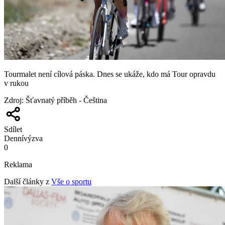
Tourmalet není cílová páska. Dnes se ukáže, kdo má Tour opravdu
v rukou
Zdroj
:
Šťavnatý příběh - Čeština
Sdílet
Denní
výzva
0
Reklama
Další články z
Vše o sportu