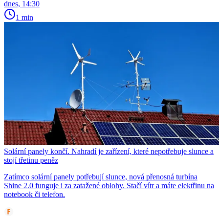
dnes, 14:30
1 min
Solární panely končí. Nahradí je zařízení, které nepotřebuje slunce a
stojí třetinu peněz
Zatímco solární panely potřebují slunce, nová přenosná turbína
Shine 2.0 funguje i za zatažené oblohy. Stačí vítr a máte elektřinu na
notebook či telefon.