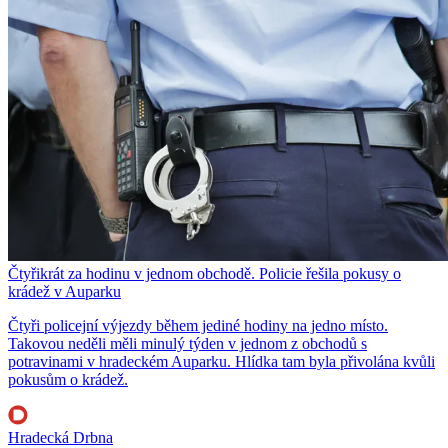
Čtyřikrát za hodinu v jednom obchodě. Policie řešila pokusy o
krádež v Auparku
Čtyři policejní výjezdy během jediné hodiny na jedno místo.
Takovou neděli měli minulý týden v jednom z obchodů s
potravinami v hradeckém Auparku. Hlídka tam byla přivolána kvůli
pokusům o krádež.
Hradecká Drbna