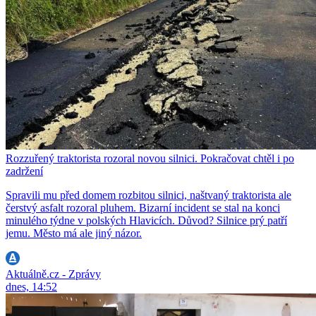
Rozzuřený traktorista rozoral novou silnici. Pokračovat chtěl i po
zadržení
Spravili mu před domem rozbitou silnici, naštvaný traktorista ale
čerstvý asfalt rozoral pluhem. Bizarní incident se stal na konci
minulého týdne v polských Hlavicích. Důvod? Silnice prý patří
jemu. Město má ale jiný názor.
Aktuálně.cz - Zprávy
dnes, 14:52