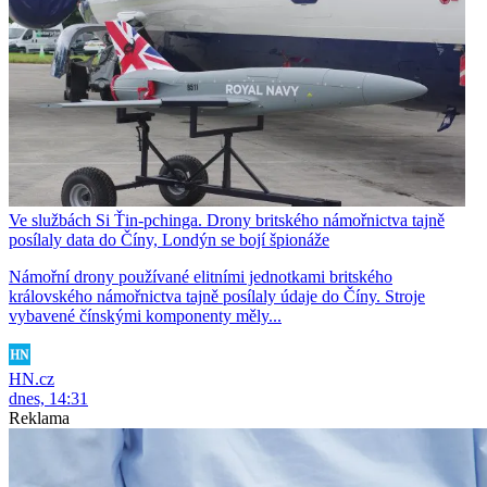
Ve službách Si Ťin-pchinga. Drony britského námořnictva tajně
posílaly data do Číny, Londýn se bojí špionáže
Námořní drony používané elitními jednotkami britského
královského námořnictva tajně posílaly údaje do Číny. Stroje
vybavené čínskými komponenty měly...
HN.cz
dnes, 14:31
Reklama