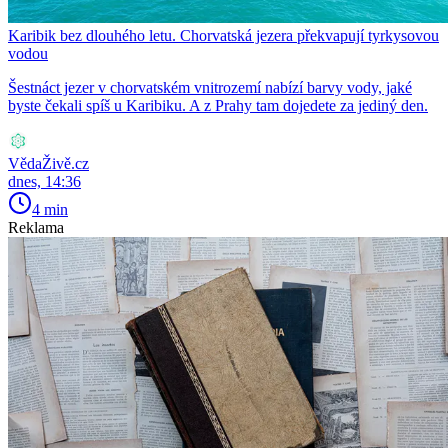
Karibik bez dlouhého letu. Chorvatská jezera překvapují tyrkysovou
vodou
Šestnáct jezer v chorvatském vnitrozemí nabízí barvy vody, jaké
byste čekali spíš u Karibiku. A z Prahy tam dojedete za jediný den.
VědaŽivě.cz
dnes, 14:36
4 min
Reklama