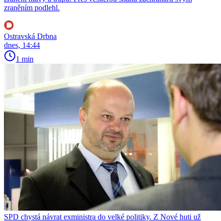
zraněním podlehl.
Ostravská Drbna
dnes, 14:44
1 min
SPD chystá návrat exministra do velké politiky. Z Nové huti už