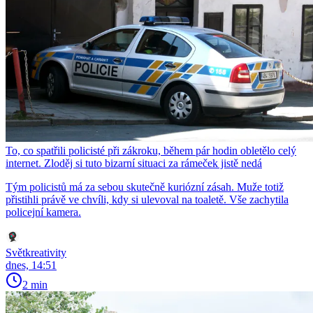
To, co spatřili policisté při zákroku, během pár hodin obletělo celý
internet. Zloděj si tuto bizarní situaci za rámeček jistě nedá
Tým policistů má za sebou skutečně kuriózní zásah. Muže totiž
přistihli právě ve chvíli, kdy si ulevoval na toaletě. Vše zachytila
policejní kamera.
Světkreativity
dnes, 14:51
2 min