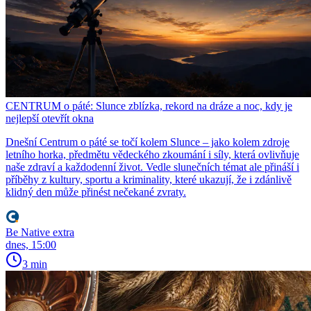
CENTRUM o páté: Slunce zblízka, rekord na dráze a noc, kdy je
nejlepší otevřít okna
Dnešní Centrum o páté se točí kolem Slunce – jako kolem zdroje
letního horka, předmětu vědeckého zkoumání i síly, která ovlivňuje
naše zdraví a každodenní život. Vedle slunečních témat ale přináší i
příběhy z kultury, sportu a kriminality, které ukazují, že i zdánlivě
klidný den může přinést nečekané zvraty.
Be Native extra
dnes, 15:00
3 min