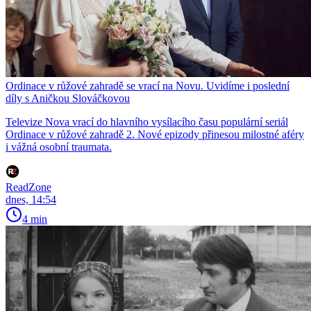
Ordinace v růžové zahradě se vrací na Novu. Uvidíme i poslední
díly s Aničkou Slováčkovou
Televize Nova vrací do hlavního vysílacího času populární seriál
Ordinace v růžové zahradě 2. Nové epizody přinesou milostné aféry
i vážná osobní traumata.
ReadZone
dnes, 14:54
4 min