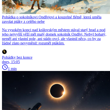
Pohádka o sokolníkovi Ondřejovi a kouzelné flétně, která uměla
zavolat ptáky z celého nebe
Na vysokém kopci nad královským městem stával starý hrad a pod
jeho nejvyšší věží měl malý domek sokolník Ondřej. Nebyl bohatý,
neměl ani vlastní pole, ani stádo ovcí, ale vlastnil něco, co by za
žádné zlato nevyměnil: rozuměl ptákům.
Pohádky bez konce
dnes, 15:05
1 min