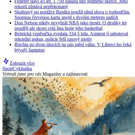
Federer slaví 45 let. 1 750 zápasů bez jediného skreče. Jeho
rekord zůstává nepřekonaný
Skuhravý po porážce Baníku použil silná slova o rozhodčím.
Spornou červenou kartu spojil s dvojím metrem sudích
Don Nelson nikdy nevyhrál NBA jako trenér. O desítky let
později ale skoro celá liga hraje jeho basketbal
Belgická vzpěračka zvedala 334,5 kila. Asistent jí sabotoval
rekordní pokus, policie řeší rasový motiv
Brichta po dvou útocích na pás mění váhu. V Liberci ho čeká
bývalý šampion
Zobrazit více
Sport
Cyklistika
Vybrali jsme pro vás
Magazíny a zajímavosti