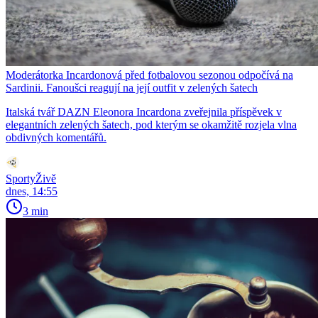
Moderátorka Incardonová před fotbalovou sezonou odpočívá na
Sardinii. Fanoušci reagují na její outfit v zelených šatech
Italská tvář DAZN Eleonora Incardona zveřejnila příspěvek v
elegantních zelených šatech, pod kterým se okamžitě rozjela vlna
obdivných komentářů.
SportyŽivě
dnes, 14:55
3 min