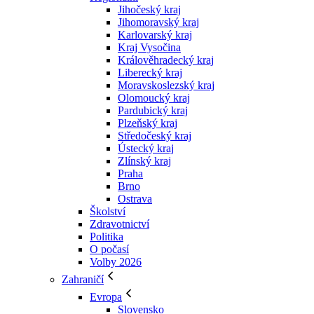
Jihočeský kraj
Jihomoravský kraj
Karlovarský kraj
Kraj Vysočina
Králověhradecký kraj
Liberecký kraj
Moravskoslezský kraj
Olomoucký kraj
Pardubický kraj
Plzeňský kraj
Středočeský kraj
Ústecký kraj
Zlínský kraj
Praha
Brno
Ostrava
Školství
Zdravotnictví
Politika
O počasí
Volby 2026
Zahraničí
Evropa
Slovensko