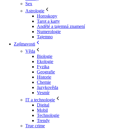
Sex
Astrologie
Horoskopy
Tarot a karty
Andělé a tajemná znamení
Numerologie
Tajemno
Zajímavosti
Věda
Biologie
Ekologie
Fyzika
Geografie
Historie
Chemie
Jazykověda
Vesmír
IT a technologie
Digital
Mobil
Technologie
Trendy
True crime