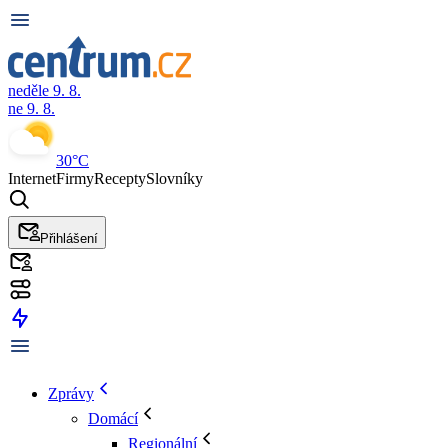
neděle 9. 8.
ne 9. 8.
30°C
Internet
Firmy
Recepty
Slovníky
Přihlášení
Zprávy
Domácí
Regionální