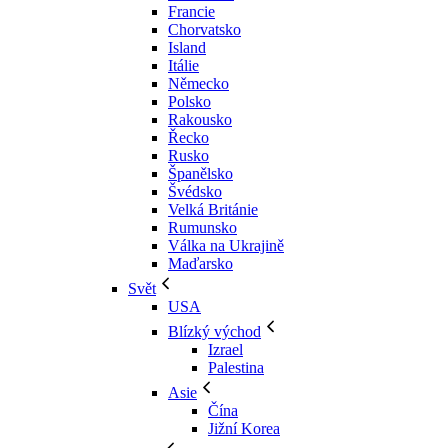
Francie
Chorvatsko
Island
Itálie
Německo
Polsko
Rakousko
Řecko
Rusko
Španělsko
Švédsko
Velká Británie
Rumunsko
Válka na Ukrajině
Maďarsko
Svět
USA
Blízký východ
Izrael
Palestina
Asie
Čína
Jižní Korea