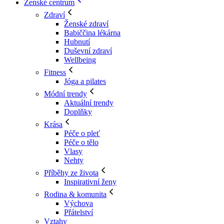
Ženské centrum
Zdraví
Ženské zdraví
Babiččina lékárna
Hubnutí
Duševní zdraví
Wellbeing
Fitness
Jóga a pilates
Módní trendy
Aktuální trendy
Doplňky
Krása
Péče o pleť
Péče o tělo
Vlasy
Nehty
Příběhy ze života
Inspirativní ženy
Rodina & komunita
Výchova
Přátelství
Vztahy