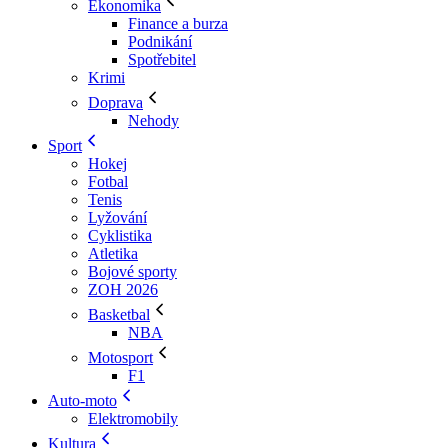
Ekonomika
Finance a burza
Podnikání
Spotřebitel
Krimi
Doprava
Nehody
Sport
Hokej
Fotbal
Tenis
Lyžování
Cyklistika
Atletika
Bojové sporty
ZOH 2026
Basketbal
NBA
Motosport
F1
Auto-moto
Elektromobily
Kultura