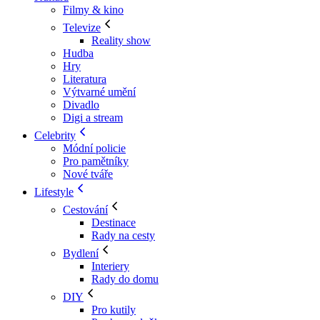
Filmy & kino
Televize
Reality show
Hudba
Hry
Literatura
Výtvarné umění
Divadlo
Digi a stream
Celebrity
Módní policie
Pro pamětníky
Nové tváře
Lifestyle
Cestování
Destinace
Rady na cesty
Bydlení
Interiery
Rady do domu
DIY
Pro kutily