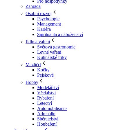
Pro hospodyňky
Zahrada
Osobní rozvoj
Psychologie
Management
Kariéra
Spiritualita a náboženství
Jídlo a vaření
Světová gastronomie
Levné vaření
Kulinářské triky
Mazlíčci
Kočky
Pejskové
Hobby
Modelářství
Včelařství
Rybaření
Letectví
Automobilismus
Adrenalin
Sběratelství
Houbaření