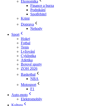
Ekonomika
Finance a burza
Podnikání
Spotřebitel
Krimi
Doprava
Nehody
Sport
Hokej
Fotbal
Tenis
Lyžování
Cyklistika
Atletika
Bojové sporty
ZOH 2026
Basketbal
NBA
Motosport
F1
Auto-moto
Elektromobily
Kultura