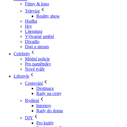
Filmy & kino
Televize
Reality show
Hudba
Hry
Literatura
Výtvarné umění
Divadlo
Digi a stream
Celebrity
Módní policie
Pro pamětníky
Nové tváře
Lifestyle
Cestování
Destinace
Rady na cesty
Bydlení
Interiery
Rady do domu
DIY
Pro kutily