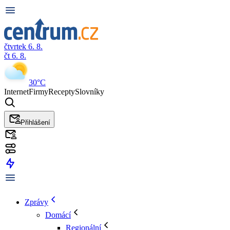
čtvrtek 6. 8.
čt 6. 8.
30°C
Internet
Firmy
Recepty
Slovníky
Přihlášení
Zprávy
Domácí
Regionální