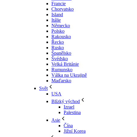
Francie
Chorvatsko
Island
Itálie
Německo
Polsko
Rakousko
Řecko
Rusko
Španělsko
Švédsko
Velká Británie
Rumunsko
Válka na Ukrajině
Maďarsko
Svět
USA
Blízký východ
Izrael
Palestina
Asie
Čína
Jižní Korea