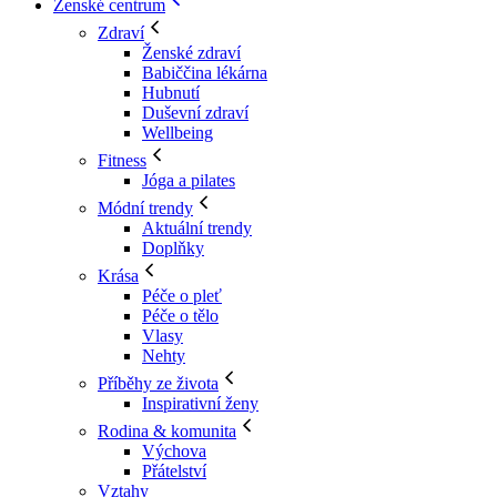
Ženské centrum
Zdraví
Ženské zdraví
Babiččina lékárna
Hubnutí
Duševní zdraví
Wellbeing
Fitness
Jóga a pilates
Módní trendy
Aktuální trendy
Doplňky
Krása
Péče o pleť
Péče o tělo
Vlasy
Nehty
Příběhy ze života
Inspirativní ženy
Rodina & komunita
Výchova
Přátelství
Vztahy