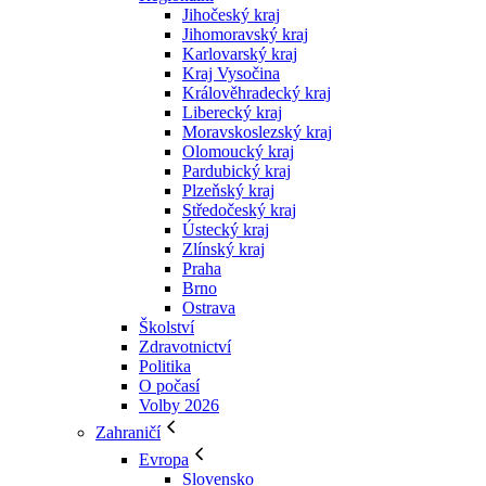
Jihočeský kraj
Jihomoravský kraj
Karlovarský kraj
Kraj Vysočina
Králověhradecký kraj
Liberecký kraj
Moravskoslezský kraj
Olomoucký kraj
Pardubický kraj
Plzeňský kraj
Středočeský kraj
Ústecký kraj
Zlínský kraj
Praha
Brno
Ostrava
Školství
Zdravotnictví
Politika
O počasí
Volby 2026
Zahraničí
Evropa
Slovensko