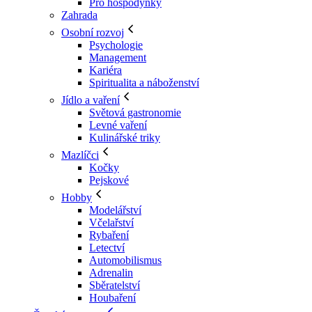
Pro hospodyňky
Zahrada
Osobní rozvoj
Psychologie
Management
Kariéra
Spiritualita a náboženství
Jídlo a vaření
Světová gastronomie
Levné vaření
Kulinářské triky
Mazlíčci
Kočky
Pejskové
Hobby
Modelářství
Včelařství
Rybaření
Letectví
Automobilismus
Adrenalin
Sběratelství
Houbaření