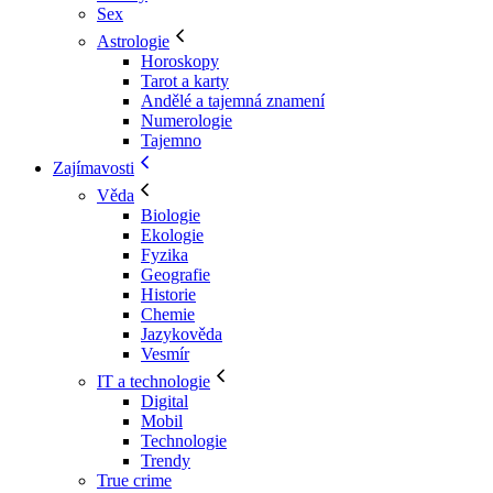
Sex
Astrologie
Horoskopy
Tarot a karty
Andělé a tajemná znamení
Numerologie
Tajemno
Zajímavosti
Věda
Biologie
Ekologie
Fyzika
Geografie
Historie
Chemie
Jazykověda
Vesmír
IT a technologie
Digital
Mobil
Technologie
Trendy
True crime