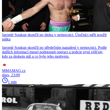
Jaromír Soukup skončil po útoku v nemocnici. Útočníci měli použít
pálku
Jaromír Soukup skončil po středečním napadení v nemocnici. Podle
dalších informací musel podstoupit operaci a policie nyní zjišťuje,
kdo za útokem stál a co bylo jeho motivem.
MMAMAG.cz
dnes, 23:09
1 min