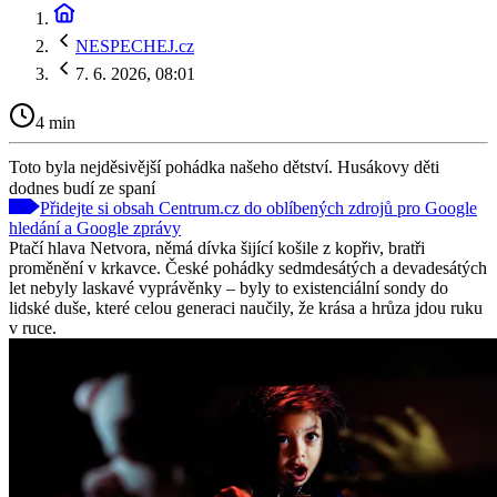
NESPECHEJ.cz
7. 6. 2026, 08:01
4 min
Toto byla nejděsivější pohádka našeho dětství. Husákovy děti
dodnes budí ze spaní
Přidejte si obsah Centrum.cz do oblíbených zdrojů pro Google
hledání a Google zprávy
Ptačí hlava Netvora, němá dívka šijící košile z kopřiv, bratři
proměnění v krkavce. České pohádky sedmdesátých a devadesátých
let nebyly laskavé vyprávěnky – byly to existenciální sondy do
lidské duše, které celou generaci naučily, že krása a hrůza jdou ruku
v ruce.