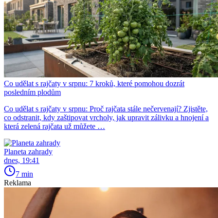
Co udělat s rajčaty v srpnu: 7 kroků, které pomohou dozrát
posledním plodům
Co udělat s rajčaty v srpnu: Proč rajčata stále nečervenají? Zjistěte,
co odstranit, kdy zaštipovat vrcholy, jak upravit zálivku a hnojení a
která zelená rajčata už můžete …
Planeta zahrady
dnes, 19:41
7 min
Reklama