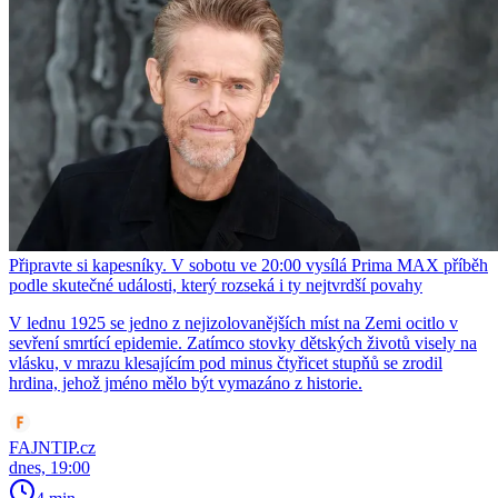
Připravte si kapesníky. V sobotu ve 20:00 vysílá Prima MAX příběh
podle skutečné události, který rozseká i ty nejtvrdší povahy
V lednu 1925 se jedno z nejizolovanějších míst na Zemi ocitlo v
sevření smrtící epidemie. Zatímco stovky dětských životů visely na
vlásku, v mrazu klesajícím pod minus čtyřicet stupňů se zrodil
hrdina, jehož jméno mělo být vymazáno z historie.
FAJNTIP.cz
dnes, 19:00