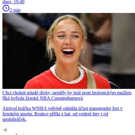
dnes, 19:40
2 min
Chci chránit mladé dívky, neměly by hrát proti biologickým mužům,
říká hvězda ženské NBA Cunninghamová
Aktivní hráčka WNBA veřejně odmítla účast transgender žen v
ženském sportu. Reakce přišla z hal, od vedení ligy i od
spoluhráček.