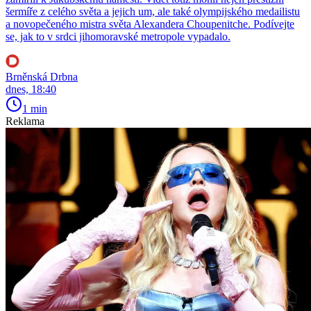
šermíře z celého světa a jejich um, ale také olympijského medailistu
a novopečeného mistra světa Alexandera Choupenitche. Podívejte
se, jak to v srdci jihomoravské metropole vypadalo.
Brněnská Drbna
dnes, 18:40
1 min
Reklama