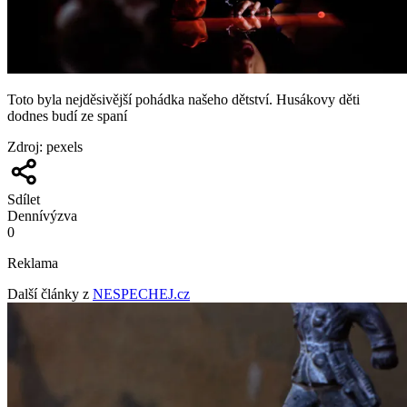
Toto byla nejděsivější pohádka našeho dětství. Husákovy děti
dodnes budí ze spaní
Zdroj
:
pexels
Sdílet
Denní
výzva
0
Reklama
Další články z
NESPECHEJ.cz