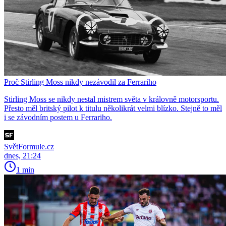
Proč Stirling Moss nikdy nezávodil za Ferrariho
Stirling Moss se nikdy nestal mistrem světa v královně motorsportu.
Přesto měl britský pilot k titulu několikrát velmi blízko. Stejně to měl
i se závodním postem u Ferrariho.
SvětFormule.cz
dnes, 21:24
1 min