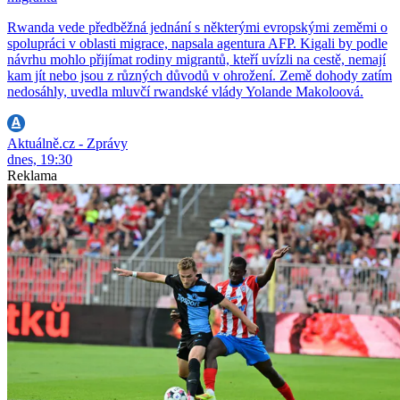
Rwanda vede předběžná jednání s některými evropskými zeměmi o
spolupráci v oblasti migrace, napsala agentura AFP. Kigali by podle
návrhu mohlo přijímat rodiny migrantů, kteří uvízli na cestě, nemají
kam jít nebo jsou z různých důvodů v ohrožení. Země dohody zatím
nedosáhly, uvedla mluvčí rwandské vlády Yolande Makoloová.
Aktuálně.cz - Zprávy
dnes, 19:30
Reklama