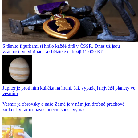
S těmito figurkami si hrálo každé dítě v ČSSR. Dnes už jsou
vzácností ve vitrínách a sbětatelé nabízíjí 11 000 Kč
Jupiter je proti nim kulička na hraní. Jak vypadají největší planety ve
vesmíru
Vesmír je obrovský a naše Země je v něm jen drobné prachové
zrnko. I v rámci naší sluneční soustavy nás...