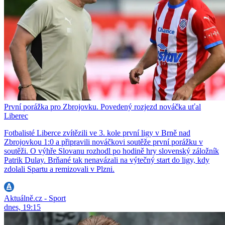
První porážka pro Zbrojovku. Povedený rozjezd nováčka uťal
Liberec
Fotbalisté Liberce zvítězili ve 3. kole první ligy v Brně nad
Zbrojovkou 1:0 a připravili nováčkovi soutěže první porážku v
soutěži. O výhře Slovanu rozhodl po hodině hry slovenský záložník
Patrik Dulay. Brňané tak nenavázali na výtečný start do ligy, kdy
zdolali Spartu a remizovali v Plzni.
Aktuálně.cz - Sport
dnes, 19:15