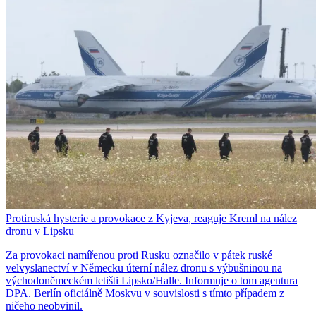
Protiruská hysterie a provokace z Kyjeva, reaguje Kreml na nález
dronu v Lipsku
Za provokaci namířenou proti Rusku označilo v pátek ruské
velvyslanectví v Německu úterní nález dronu s výbušninou na
východoněmeckém letišti Lipsko/Halle. Informuje o tom agentura
DPA. Berlín oficiálně Moskvu v souvislosti s tímto případem z
ničeho neobvinil.