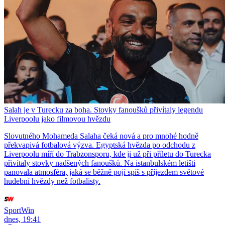
Salah je v Turecku za boha. Stovky fanoušků přivítaly legendu
Liverpoolu jako filmovou hvězdu
Slovutného Mohameda Salaha čeká nová a pro mnohé hodně
překvapivá fotbalová výzva. Egyptská hvězda po odchodu z
Liverpoolu míří do Trabzonsporu, kde ji už při příletu do Turecka
přivítaly stovky nadšených fanoušků. Na istanbulském letišti
panovala atmosféra, jaká se běžně pojí spíš s příjezdem světové
hudební hvězdy než fotbalisty.
SportWin
dnes, 19:41