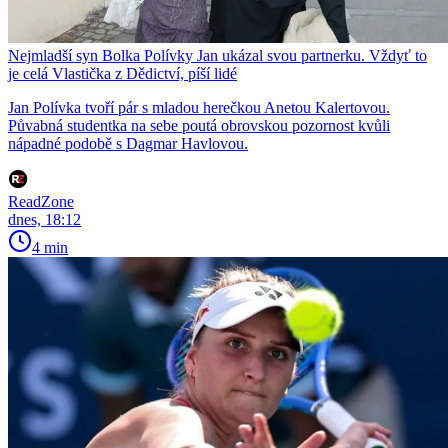
Nejmladší syn Bolka Polívky Jan ukázal svou partnerku. Vždyť to
je celá Vlastička z Dědictví, píší lidé
Jan Polívka tvoří pár s mladou herečkou Anetou Kalertovou.
Půvabná studentka na sebe poutá obrovskou pozornost kvůli
nápadné podobě s Dagmar Havlovou.
ReadZone
dnes, 18:12
4 min