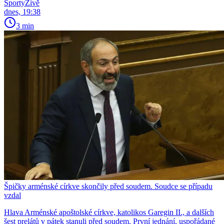
SportyŽivě
dnes, 19:38
3 min
Špičky arménské církve skončily před soudem. Soudce se případu
vzdal
Hlava Arménské apoštolské církve, katolikos Garegin II., a dalších
šest prelátů v pátek stanuli před soudem. První jednání, uspořádané