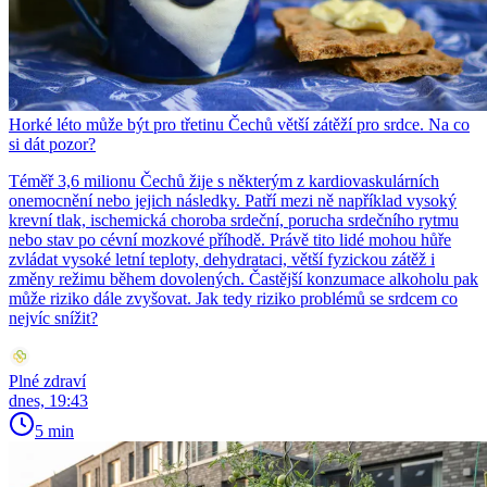
Horké léto může být pro třetinu Čechů větší zátěží pro srdce. Na co
si dát pozor?
Téměř 3,6 milionu Čechů žije s některým z kardiovaskulárních
onemocnění nebo jejich následky. Patří mezi ně například vysoký
krevní tlak, ischemická choroba srdeční, porucha srdečního rytmu
nebo stav po cévní mozkové příhodě. Právě tito lidé mohou hůře
zvládat vysoké letní teploty, dehydrataci, větší fyzickou zátěž i
změny režimu během dovolených. Častější konzumace alkoholu pak
může riziko dále zvyšovat. Jak tedy riziko problémů se srdcem co
nejvíc snížit?
Plné zdraví
dnes, 19:43
5 min