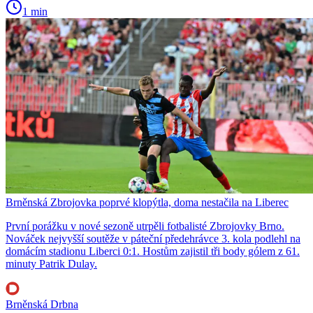
1 min
Brněnská Zbrojovka poprvé klopýtla, doma nestačila na Liberec
První porážku v nové sezoně utrpěli fotbalisté Zbrojovky Brno.
Nováček nejvyšší soutěže v páteční předehrávce 3. kola podlehl na
domácím stadionu Liberci 0:1. Hostům zajistil tři body gólem z 61.
minuty Patrik Dulay.
Brněnská Drbna