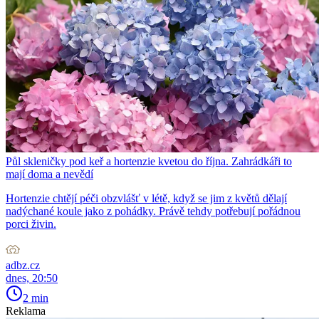
Půl skleničky pod keř a hortenzie kvetou do října. Zahrádkáři to
mají doma a nevědí
Hortenzie chtějí péči obzvlášť v létě, když se jim z květů dělají
nadýchané koule jako z pohádky. Právě tehdy potřebují pořádnou
porci živin.
adbz.cz
dnes, 20:50
2 min
Reklama