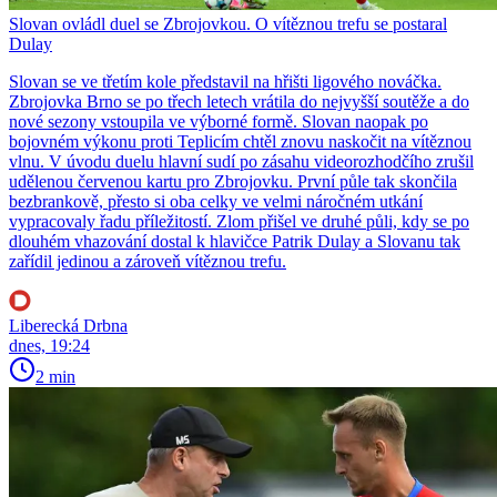
Slovan ovládl duel se Zbrojovkou. O vítěznou trefu se postaral
Dulay
Slovan se ve třetím kole představil na hřišti ligového nováčka.
Zbrojovka Brno se po třech letech vrátila do nejvyšší soutěže a do
nové sezony vstoupila ve výborné formě. Slovan naopak po
bojovném výkonu proti Teplicím chtěl znovu naskočit na vítěznou
vlnu. V úvodu duelu hlavní sudí po zásahu videorozhodčího zrušil
udělenou červenou kartu pro Zbrojovku. První půle tak skončila
bezbrankově, přesto si oba celky ve velmi náročném utkání
vypracovaly řadu příležitostí. Zlom přišel ve druhé půli, kdy se po
dlouhém vhazování dostal k hlavičce Patrik Dulay a Slovanu tak
zařídil jedinou a zároveň vítěznou trefu.
Liberecká Drbna
dnes, 19:24
2 min