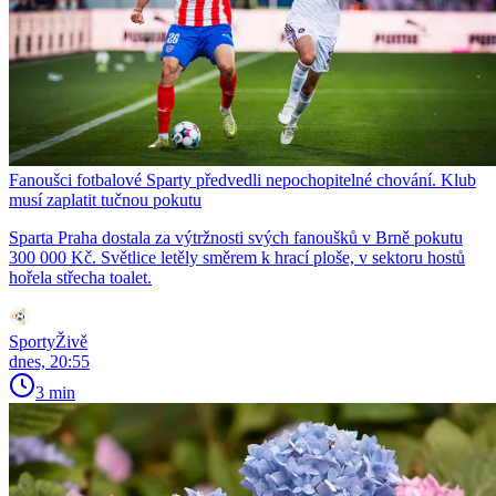
Fanoušci fotbalové Sparty předvedli nepochopitelné chování. Klub
musí zaplatit tučnou pokutu
Sparta Praha dostala za výtržnosti svých fanoušků v Brně pokutu
300 000 Kč. Světlice letěly směrem k hrací ploše, v sektoru hostů
hořela střecha toalet.
SportyŽivě
dnes, 20:55
3 min