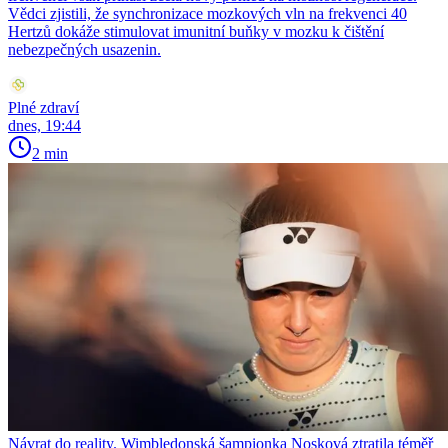
Vědci zjistili, že synchronizace mozkových vln na frekvenci 40
Hertzů dokáže stimulovat imunitní buňky v mozku k čištění
nebezpečných usazenin.
Plné zdraví
dnes, 19:44
2 min
Návrat do reality. Wimbledonská šampionka Nosková ztratila téměř