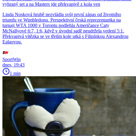
vyhraný set a na Masters jde překvapivě z kola ven
Linda Nosková hrubě nezvládla svůj první zápas od životního
triumfu ve Wimbledonu. Perspektivní česká reprezentantka na
turnaji WTA 1000 v Torontu podlehla Američance Caty
McNallyové 6:7, 1:6, když v úvodní sadě neudržela vedení 5:1.
Překvapivá vítězka se ve třetím kole utká s Filipínkou Alexandrou
Ealaovou.
SportWin
dnes, 19:43
1 min