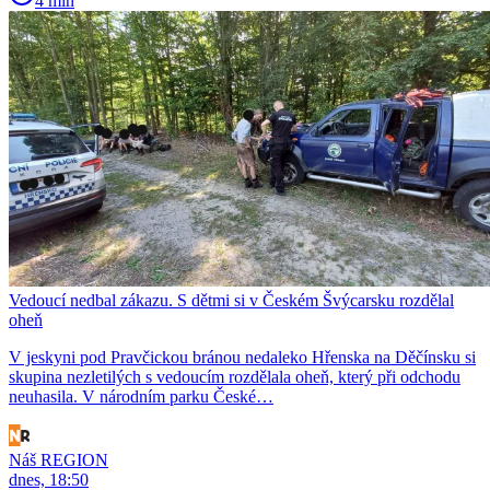
4 min
Vedoucí nedbal zákazu. S dětmi si v Českém Švýcarsku rozdělal
oheň
V jeskyni pod Pravčickou bránou nedaleko Hřenska na Děčínsku si
skupina nezletilých s vedoucím rozdělala oheň, který při odchodu
neuhasila. V národním parku České…
Náš REGION
dnes, 18:50