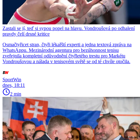
Zastali se jí, teď si sypou popel na hlavu. Vondroušová po odhalení
pravdy čelí drsné kritice
Osmačtyřicet stran, čtyři lékařští experti a jedna textová zpráva na
WhatsAppu. Mezinárodní agentura pro bezúhonnost tenisu
zveřejnila kompletní odůvodnění čtyřletého trestu pro Markétu
Vondroušovou a nálada v tenisovém světě se od té chvíle otočila.
SportWin
dnes, 18:11
2 min