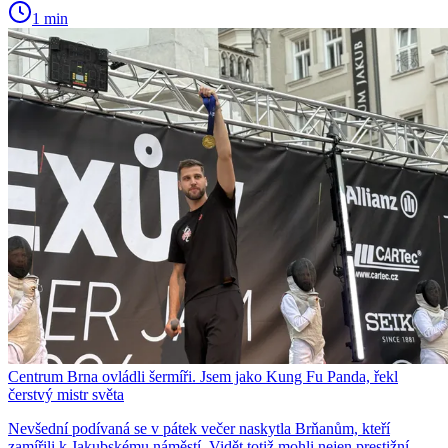
1 min
Centrum Brna ovládli šermíři. Jsem jako Kung Fu Panda, řekl
čerstvý mistr světa
Nevšední podívaná se v pátek večer naskytla Brňanům, kteří
zamířili k Jakubskému náměstí. Vidět totiž mohli nejen prestižní