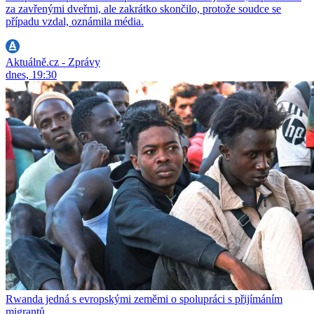
za zavřenými dveřmi, ale zakrátko skončilo, protože soudce se
případu vzdal, oznámila média.
Aktuálně.cz - Zprávy
dnes, 19:30
Rwanda jedná s evropskými zeměmi o spolupráci s přijímáním
migrantů