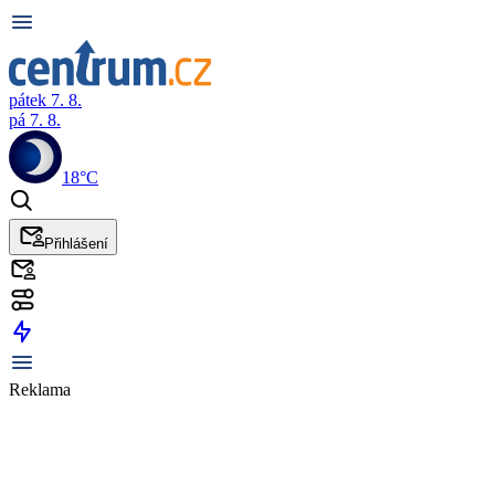
pátek 7. 8.
pá 7. 8.
18°C
Přihlášení
Reklama