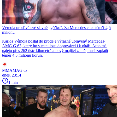
Vémola prodává své slavné „géčko“. Za Mercedes chce téměř 4,5
milionu
Karlos Vémola poslal do prodeje výrazně upravený Mercedes-
AMG G 63, který ho v minulosti doprovázel i k oltáři. Auto má
najeto přes 262 tisíc kilometrů a nový majitel za něj musí zaplatit
téměř 4,5 milionu korun.
MMAMAG.cz
dnes, 23:14
1 min