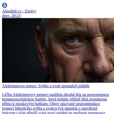
Aktuálně.cz - Zprávy
dnes, 20:23
Alzheimerova nemoc: Světlo a zvuk zpomalují průběh
Léčba Alzheimerovy nemoci narážela dlouhá léta na neprostupnou
hematoencefalickou bariéru, která bránila většině léků proniknout
přímo k mozkovým buňkám. Objev takzvané neurostimulace
pomocí blikajícího světla a zvukových impulsů o specifické
frekvenci však přináší zcela nový pohled na možnost regenerace.