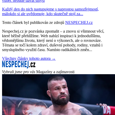
vůbec nebude dávat smysl
Každý den do nich nastupujeme s naprostou samozřejmostí,
málokdo si ale uvědomuje, kdo skutečně stojí za...
Tento článek byl publikován ze zdrojů
NESPECHEJ.cz
Nespechej.cz je pozvánka zpomalit – a znovu si všimnout věcí,
které běžně přehlížíme. Web nabízí inspiraci k jednoduššímu,
vědomějšímu životu, který není o výkonech, ale o rovnováze.
Témata se točí kolem zdraví, duševní pohody, rodiny, vztahů i
smysluplného využití času. Namísto radikálních změn...
Všechny články tohoto autora →
Vybrali jsme pro vás
Magazíny a zajímavosti