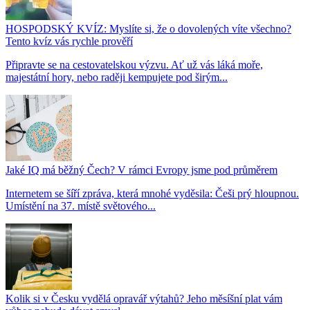
HOSPODSKÝ KVÍZ: Myslíte si, že o dovolených víte všechno?
Tento kvíz vás rychle prověří
Připravte se na cestovatelskou výzvu. Ať už vás láká moře,
majestátní hory, nebo raději kempujete pod širým...
Jaké IQ má běžný Čech? V rámci Evropy jsme pod průměrem
Internetem se šíří zpráva, která mnohé vyděsila: Češi prý hloupnou.
Umístění na 37. místě světového...
Kolik si v Česku vydělá opravář výtahů? Jeho měsíšní plat vám