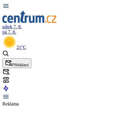
pátek 7. 8.
pá 7. 8.
21°C
Přihlášení
Reklama