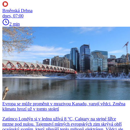
Brněnská Drbna
dnes, 07:00
2 min
Evropa se může proměnit v mrazivou Kanadu, varují vědci. Změna
klimatu hrozí už v tomto století
Zatímco Londýn si v lednu užívá 8 °C, Calgary na stejné šířce
mrzne pod nulou. Tajemství mírných evropských zim skrývá obří
oceánský systém, který přenáší teplo milionů elektráren. Vědci ale