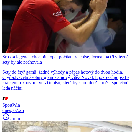
Srbská legenda chce překopat počítání v tenise, formát na tři vítězné
sety by ale zachovala
Sety do čtyř gamů, žádné výhody a zápas hotový do dvou hodin.
Čtyřiadvacetinásobný grandslamový vítěz Novak Djokovič popsal v
krátkém rozhovoru verzi tenisu, která by s tou dnešní měla společné
leda náčiní.
SportWin
dnes, 07:26
2 min