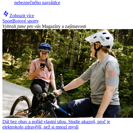
nebezpečného navrátilce
Zobrazit více
Sport
Bojové sporty
Vybrali jsme pro vás
Magazíny a zajímavosti
Dál bez obav a pořád vlastní silou. Studie ukazují, proč je
elektrokolo zdravější, než si mnozí myslí