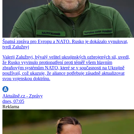
Špatná zpráva pro Evropu a NATO. Rusko je dokázalo vynulovat,
tvrdí Zalužnyj
Valerij Zalužnyj, bývalý velitel ukrajinských ozbrojených sil, uvedl,
že Rusko vyvinulo protiopatření proti téměř všem hlavním
zbraňovým systémům NATO, které se v současnosti na Ukrajině
používají, což ukazuje, že aliance potřebuje zásadně aktualizovat
svou vojenskou doktrínu.
Aktuálně.cz - Zprávy
dnes, 07:05
Reklama