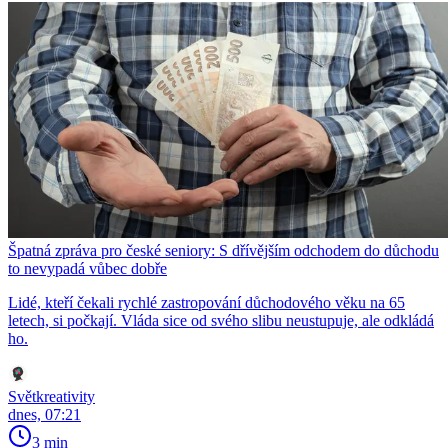
Špatná zpráva pro české seniory: S dřívějším odchodem do důchodu
to nevypadá vůbec dobře
Lidé, kteří čekali rychlé zastropování důchodového věku na 65
letech, si počkají. Vláda sice od svého slibu neustupuje, ale odkládá
ho.
Světkreativity
dnes, 07:21
3 min