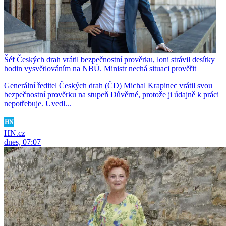
Šéf Českých drah vrátil bezpečnostní prověrku, loni strávil desítky
hodin vysvětlováním na NBÚ. Ministr nechá situaci prověřit
Generální ředitel Českých drah (ČD) Michal Krapinec vrátil svou
bezpečnostní prověrku na stupeň Důvěrné, protože ji údajně k práci
nepotřebuje. Uvedl...
HN.cz
dnes, 07:07