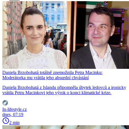
Daniela Brzobohatá totálně znemožnila Petra Macinku:
Moderátorka mu vrátila jeho absurdní chvástání
Daniela Brzobohatá z Islandu připomněla úbytek ledovců a ironicky
vrátila Petru Macinkovi jeho výrok o konci klimatické krize.
In-lifestyle.cz
dnes, 07:19
2 min