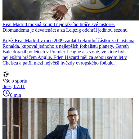
Real Madrid možná koupil nejdražšího hráče své historie.
Diomandemu je devatenáct a za Leipzig odehrál jedinou sezonu
Když Real Madrid v roce 2009 zaplatil rekordní částku za Cristiana
Ronalda, kupoval jednoho z nejlepších fotbalistů planety. Gareth
Bale dorazil po letech v Premier League a sezoně, ve které byl
nejlepším hráčem Anglie. Eden Hazard měl za sebou sedm let v
Chelsea a patřil mezi největší hvězdy evropského fotbalu.
Vše o sportu
dnes, 07:11
6 min