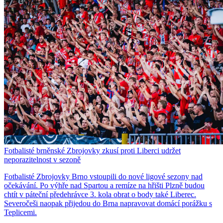
Fotbalisté brněnské Zbrojovky zkusí proti Liberci udržet
neporazitelnost v sezoně
Fotbalisté Zbrojovky Brno vstoupili do nové ligové sezony nad
očekávání. Po výhře nad Spartou a remíze na hřišti Plzně budou
chtít v páteční předehrávce 3. kola obrat o body také Liberec.
Severočeši naopak přijedou do Brna napravovat domácí porážku s
Teplicemi.