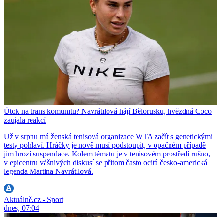
Útok na trans komunitu? Navrátilová hájí Bělorusku, hvězdná Coco
zaujala reakcí
Už v srpnu má ženská tenisová organizace WTA začít s genetickými
testy pohlaví. Hráčky je nově musí podstoupit, v opačném případě
jim hrozí suspendace. Kolem tématu je v tenisovém prostředí rušno,
v epicentru vášnivých diskusí se přitom často ocitá česko-americká
legenda Martina Navrátilová.
Aktuálně.cz - Sport
dnes, 07:04