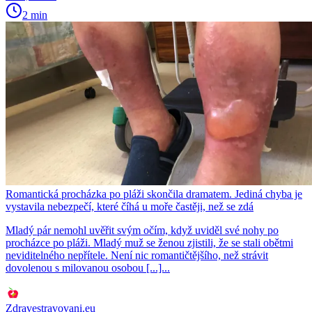
2 min
Romantická procházka po pláži skončila dramatem. Jediná chyba je
vystavila nebezpečí, které číhá u moře častěji, než se zdá
Mladý pár nemohl uvěřit svým očím, když uviděl své nohy po
procházce po pláži. Mladý muž se ženou zjistili, že se stali obětmi
neviditelného nepřítele. Není nic romantičtějšího, než strávit
dovolenou s milovanou osobou [...]...
Zdravestravovani.eu