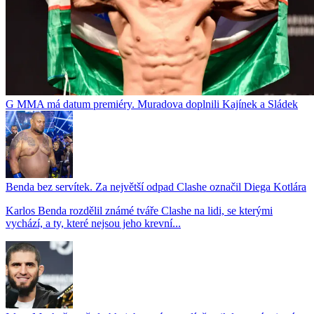
G MMA má datum premiéry. Muradova doplnili Kajínek a Sládek
Benda bez servítek. Za největší odpad Clashe označil Diega Kotlára
Karlos Benda rozdělil známé tváře Clashe na lidi, se kterými
vychází, a ty, které nejsou jeho krevní...