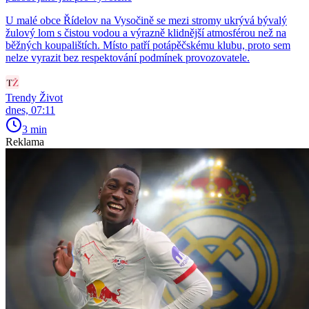
U malé obce Řídelov na Vysočině se mezi stromy ukrývá bývalý
žulový lom s čistou vodou a výrazně klidnější atmosférou než na
běžných koupalištích. Místo patří potápěčskému klubu, proto sem
nelze vyrazit bez respektování podmínek provozovatele.
Trendy Život
dnes, 07:11
3 min
Reklama