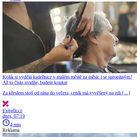
Kolik si vydělá kadeřnice v malém městě za měsíc i se spropitným?
Až to číslo uvidíte, budete koukat
Za křeslem stojí od rána do večera, ceník má vyvěšený na zdi […]
Extrafit.cz
dnes, 07:19
4 min
Reklama