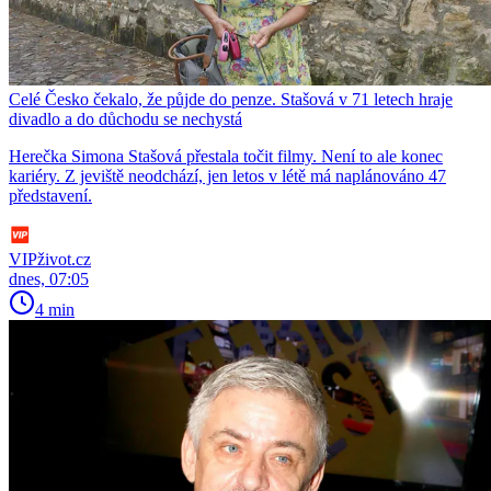
Celé Česko čekalo, že půjde do penze. Stašová v 71 letech hraje
divadlo a do důchodu se nechystá
Herečka Simona Stašová přestala točit filmy. Není to ale konec
kariéry. Z jeviště neodchází, jen letos v létě má naplánováno 47
představení.
VIPživot.cz
dnes, 07:05
4 min