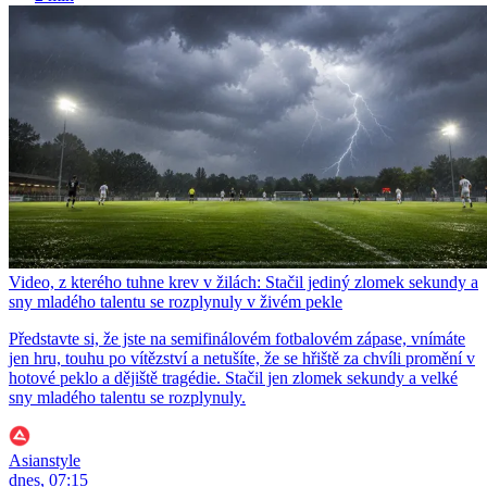
Video, z kterého tuhne krev v žilách: Stačil jediný zlomek sekundy a
sny mladého talentu se rozplynuly v živém pekle
Představte si, že jste na semifinálovém fotbalovém zápase, vnímáte
jen hru, touhu po vítězství a netušíte, že se hřiště za chvíli promění v
hotové peklo a dějiště tragédie. Stačil jen zlomek sekundy a velké
sny mladého talentu se rozplynuly.
Asianstyle
dnes, 07:15