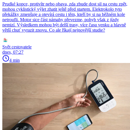
Prudké kopce, protivítr nebo obava, zda zbude dost sil na cestu zpět,
mohou cyklistický výlet zhatit ještě před startem. Elektrokolo tyto
překážky zmenšuje a otevírá cestu i těm, kteří by si na běžném kole
netroufli. Motor sice část námahy převezme, pohyb však z jízdy
nemizí. Výsledkem mohou být delší trasy, více času venku a hlavně
větší chuť vyrazit znovu. Co ale říkají nejnovější studie?
Svět cestovatele
dnes, 07:27
4 min