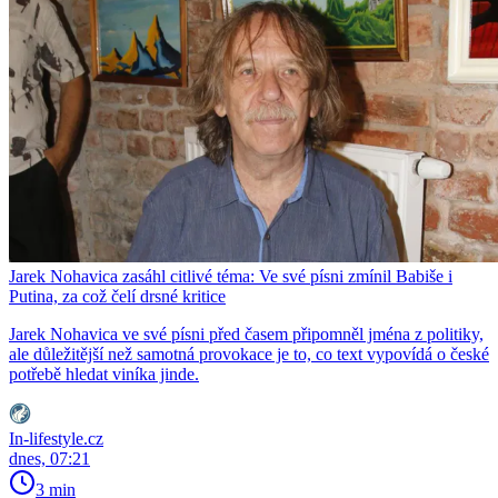
Jarek Nohavica zasáhl citlivé téma: Ve své písni zmínil Babiše i
Putina, za což čelí drsné kritice
Jarek Nohavica ve své písni před časem připomněl jména z politiky,
ale důležitější než samotná provokace je to, co text vypovídá o české
potřebě hledat viníka jinde.
In-lifestyle.cz
dnes, 07:21
3 min