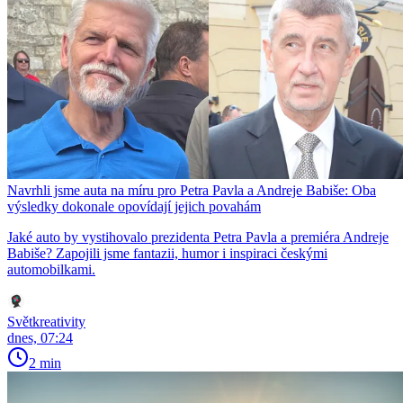
Navrhli jsme auta na míru pro Petra Pavla a Andreje Babiše: Oba
výsledky dokonale opovídají jejich povahám
Jaké auto by vystihovalo prezidenta Petra Pavla a premiéra Andreje
Babiše? Zapojili jsme fantazii, humor i inspiraci českými
automobilkami.
Světkreativity
dnes, 07:24
2 min