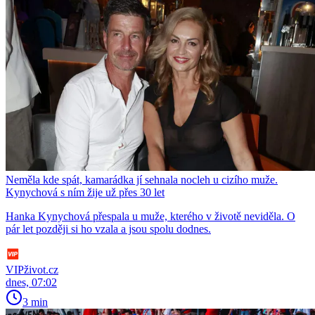
Neměla kde spát, kamarádka jí sehnala nocleh u cizího muže.
Kynychová s ním žije už přes 30 let
Hanka Kynychová přespala u muže, kterého v životě neviděla. O
pár let později si ho vzala a jsou spolu dodnes.
VIPživot.cz
dnes, 07:02
3 min