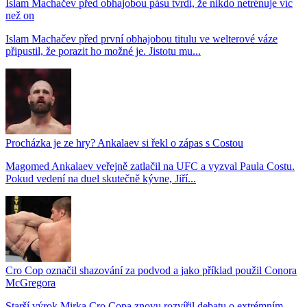
Islam Machačev před obhajobou pásu tvrdí, že nikdo netrénuje víc
než on
Islam Machačev před první obhajobou titulu ve welterové váze
připustil, že porazit ho možné je. Jistotu mu...
Procházka je ze hry? Ankalaev si řekl o zápas s Costou
Magomed Ankalaev veřejně zatlačil na UFC a vyzval Paula Costu.
Pokud vedení na duel skutečně kývne, Jiří...
Cro Cop označil shazování za podvod a jako příklad použil Conora
McGregora
Starší výrok Mirka Cro Copa znovu rozvířil debatu o extrémním