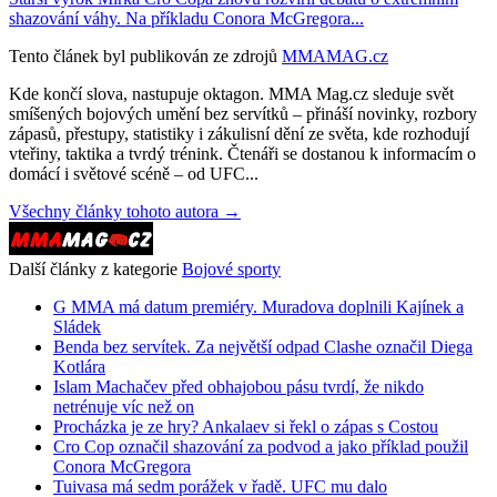
shazování váhy. Na příkladu Conora McGregora...
Tento článek byl publikován ze zdrojů
MMAMAG.cz
Kde končí slova, nastupuje oktagon. MMA Mag.cz sleduje svět
smíšených bojových umění bez servítků – přináší novinky, rozbory
zápasů, přestupy, statistiky i zákulisní dění ze světa, kde rozhodují
vteřiny, taktika a tvrdý trénink. Čtenáři se dostanou k informacím o
domácí i světové scéně – od UFC...
Všechny články tohoto autora →
Další články z kategorie
Bojové sporty
G MMA má datum premiéry. Muradova doplnili Kajínek a
Sládek
Benda bez servítek. Za největší odpad Clashe označil Diega
Kotlára
Islam Machačev před obhajobou pásu tvrdí, že nikdo
netrénuje víc než on
Procházka je ze hry? Ankalaev si řekl o zápas s Costou
Cro Cop označil shazování za podvod a jako příklad použil
Conora McGregora
Tuivasa má sedm porážek v řadě. UFC mu dalo