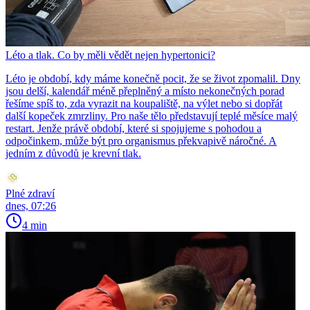
Léto a tlak. Co by měli vědět nejen hypertonici?
Léto je období, kdy máme konečně pocit, že se život zpomalil. Dny
jsou delší, kalendář méně přeplněný a místo nekonečných porad
řešíme spíš to, zda vyrazit na koupaliště, na výlet nebo si dopřát
další kopeček zmrzliny. Pro naše tělo představují teplé měsíce malý
restart. Jenže právě období, které si spojujeme s pohodou a
odpočinkem, může být pro organismus překvapivě náročné. A
jedním z důvodů je krevní tlak.
Plné zdraví
dnes, 07:26
4 min