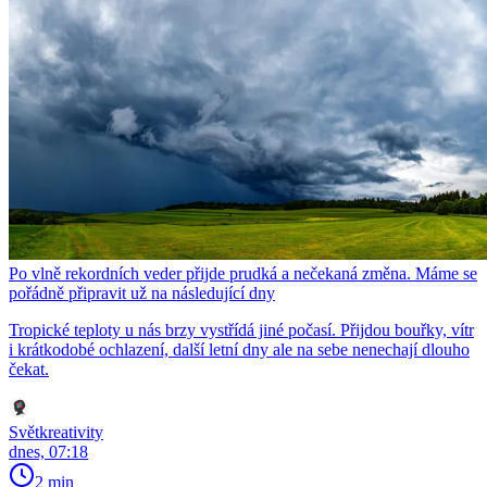
Po vlně rekordních veder přijde prudká a nečekaná změna. Máme se
pořádně připravit už na následující dny
Tropické teploty u nás brzy vystřídá jiné počasí. Přijdou bouřky, vítr
i krátkodobé ochlazení, další letní dny ale na sebe nenechají dlouho
čekat.
Světkreativity
dnes, 07:18
2 min