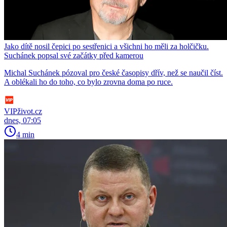
Jako dítě nosil čepici po sestřenici a všichni ho měli za holčičku.
Suchánek popsal své začátky před kamerou
Michal Suchánek pózoval pro české časopisy dřív, než se naučil číst.
A oblékali ho do toho, co bylo zrovna doma po ruce.
VIPživot.cz
dnes, 07:05
4 min