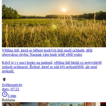
Většina lidí, která se během horkých dnů snaží ochladit, dělá
obrovskou chybu: Naopak vám bude ještě větší vedro
Když je i v noci horko na padnutí, většina lidí hledá co nejrychlejší
způsob ochlazení. Řešení, které se zdá být nejlogičtější, ale není
nejlepší.
Světkreativity
dnes, 07:22
3 min
Reklama