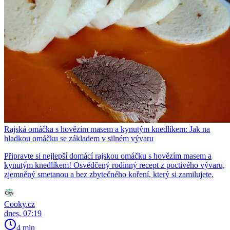
Rajská omáčka s hovězím masem a kynutým knedlíkem: Jak na
hladkou omáčku se základem v silném vývaru
Připravte si nejlepší domácí rajskou omáčku s hovězím masem a
kynutým knedlíkem! Osvědčený rodinný recept z poctivého vývaru,
zjemněný smetanou a bez zbytečného koření, který si zamilujete.
Cooky.cz
dnes, 07:19
4 min