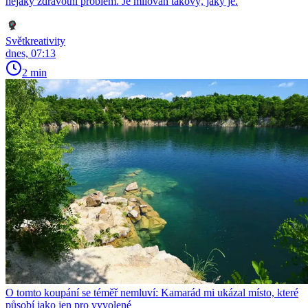
nějaký zdravotní problém. Je milován takový, jaký je.
Světkreativity
dnes, 07:13
2 min
O tomto koupání se téměř nemluví: Kamarád mi ukázal místo, které
působí jako jen pro vyvolené