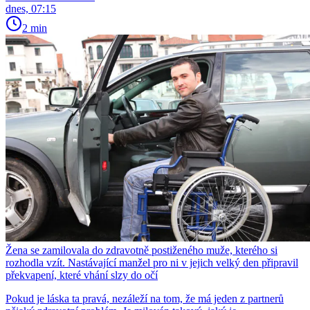
dnes, 07:15
2 min
Žena se zamilovala do zdravotně postiženého muže, kterého si
rozhodla vzít. Nastávající manžel pro ni v jejich velký den připravil
překvapení, které vhání slzy do očí
Pokud je láska ta pravá, nezáleží na tom, že má jeden z partnerů