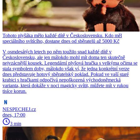
Tohoto plyšáka mělo každé dítě v Československu. Kdo měl
speciálního svítícího, dostane dnes od sběratelů až 5000 Kč
V osmdesátých letech po něm toužilo snad každé dítě v
Československu, ale jen málokdo mohl mít doma ten skutečně
nejvzácnější kousek. Legendární plyšová hračka s velkýma očima se
stala symbolem doby, málokdo však ví, že jedna konkrétní verze
dnes představuje hotový sběratelský poklad. Pokud ve vaší staré
krabici s hračkami odpočívá nepoškozená východoněmecká
varianta, která dokáže v noci magicky svítit, můžete mít v rukou
tisíce korun.
NESPECHEJ.cz
dnes, 17:00
3 min