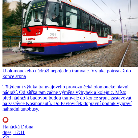
U olomouckého nádraží nepojedou tramvaje. Výluka potrvá až do
konce srpna
Třítýdenní výluka tramvajového provozu čeká olomoucké hlavní
nádraží. Od zítřka tam začne výměna výhybek a kolejnic. Místo
před nádražní budovou budou tramvaje do konce srpna zastavovat
na zastávce Kosmonautů. Do Pavloviček dopravní podnik vypraví
náhradní autobusy.
Hanácká Drbna
dnes, 17:11