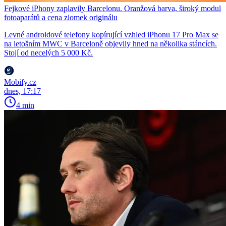
Fejkové iPhony zaplavily Barcelonu. Oranžová barva, široký modul
fotoaparátů a cena zlomek originálu
Levné androidové telefony kopírující vzhled iPhonu 17 Pro Max se
na letošním MWC v Barceloně objevily hned na několika stáncích.
Stojí od necelých 5 000 Kč.
Mobify.cz
dnes, 17:17
4 min