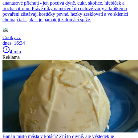
ananasové příchuti - jen poctivá dýně, cukr, skořice, hřebíček a
trocha citronu. Právě díky namočení do octové vody a krátkému
povaření zůstávají kostičky pevné, hezky zesklovatí a ve sklenici
chutnají tak, jak si je pamatuji z domácí spíže.
Cooky.cz
dnes, 16:34
4 min
Reklama
Banán místo másla v koláči? Zní to divně, ale výsledek je