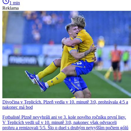
1 min
Reklama
Divočina v Teplicích. Plzeň vedla v 10. minutě 3:0, prohrávala 4:5 a
nakonec má bod
Fotbalisté Plzně nevyhráli ani ve 3. kole nového ročníku první ligy.
V Teplicích vedli už v 10. minutě 3:0, nakonec však odvraceli
prohru a remizovali 5:5. Šlo o duel s druhým nejvyšším počtem gólů