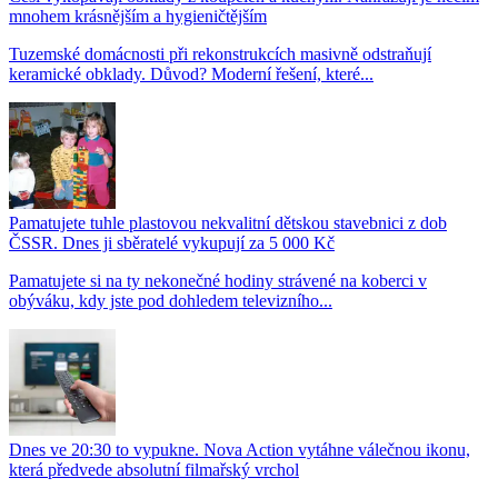
mnohem krásnějším a hygieničtějším
Tuzemské domácnosti při rekonstrukcích masivně odstraňují
keramické obklady. Důvod? Moderní řešení, které...
Pamatujete tuhle plastovou nekvalitní dětskou stavebnici z dob
ČSSR. Dnes ji sběratelé vykupují za 5 000 Kč
Pamatujete si na ty nekonečné hodiny strávené na koberci v
obýváku, kdy jste pod dohledem televizního...
Dnes ve 20:30 to vypukne. Nova Action vytáhne válečnou ikonu,
která předvede absolutní filmařský vrchol