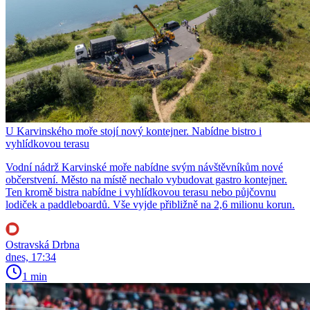
U Karvinského moře stojí nový kontejner. Nabídne bistro i
vyhlídkovou terasu
Vodní nádrž Karvinské moře nabídne svým návštěvníkům nové
občerstvení. Město na místě nechalo vybudovat gastro kontejner.
Ten kromě bistra nabídne i vyhlídkovou terasu nebo půjčovnu
lodiček a paddleboardů. Vše vyjde přibližně na 2,6 milionu korun.
Ostravská Drbna
dnes, 17:34
1 min