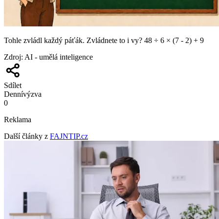
Tohle zvládl každý páťák. Zvládnete to i vy? 48 ÷ 6 × (7 - 2) + 9
Zdroj
:
AI - umělá inteligence
Sdílet
Denní
výzva
0
Reklama
Další články z
FAJNTIP.cz