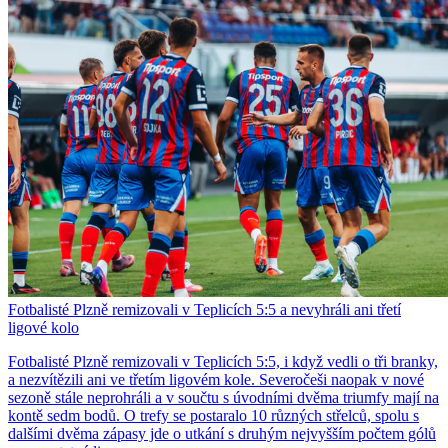
Fotbalisté Plzně remizovali v Teplicích 5:5 a nevyhráli ani třetí
ligové kolo
Fotbalisté Plzně remizovali v Teplicích 5:5, i když vedli o tři branky,
a nezvítězili ani ve třetím ligovém kole. Severočeši naopak v nové
sezoně stále neprohráli a v součtu s úvodními dvěma triumfy mají na
kontě sedm bodů. O trefy se postaralo 10 různých střelců, spolu s
dalšími dvěma zápasy jde o utkání s druhým nejvyšším počtem gólů