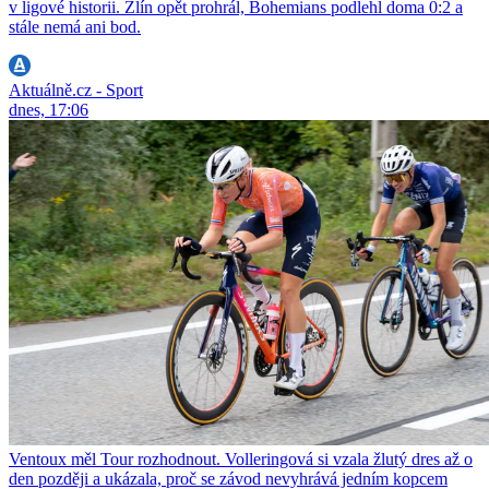
v ligové historii. Zlín opět prohrál, Bohemians podlehl doma 0:2 a
stále nemá ani bod.
Aktuálně.cz - Sport
dnes, 17:06
Ventoux měl Tour rozhodnout. Volleringová si vzala žlutý dres až o
den později a ukázala, proč se závod nevyhrává jedním kopcem