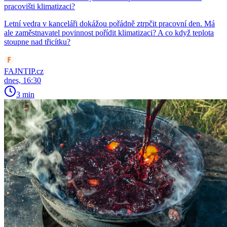
pracovišti klimatizaci?
Letní vedra v kanceláři dokážou pořádně ztrpčit pracovní den. Má
ale zaměstnavatel povinnost pořídit klimatizaci? A co když teplota
stoupne nad třicítku?
FAJNTIP.cz
dnes, 16:30
3 min