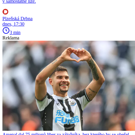
v samostatné lize.
Plzeňská Drbna
dnes, 17:30
3 min
Reklama
Arsenal dal 75 milionů liber za záložníka, bez kterého by se obešel.