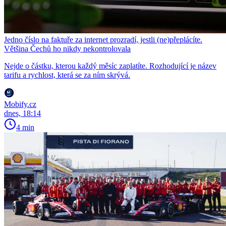
Jedno číslo na faktuře za internet prozradí, jestli (ne)přeplácíte.
Většina Čechů ho nikdy nekontrolovala
Nejde o částku, kterou každý měsíc zaplatíte. Rozhodující je název
tarifu a rychlost, která se za ním skrývá.
Mobify.cz
dnes, 18:14
4 min