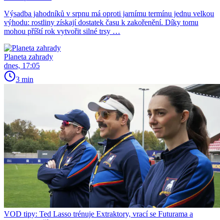
Výsadba jahodníků v srpnu má oproti jarnímu termínu jednu velkou
výhodu: rostliny získají dostatek času k zakořenění. Díky tomu
mohou příští rok vytvořit silné trsy …
Planeta zahrady
dnes, 17:05
3 min
VOD tipy: Ted Lasso trénuje Extraktory, vrací se Futurama a