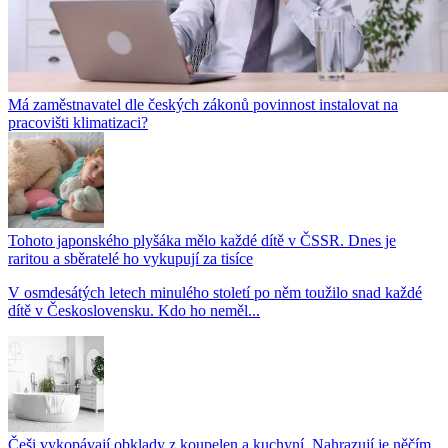
Má zaměstnavatel dle českých zákonů povinnost instalovat na
pracovišti klimatizaci?
Tohoto japonského plyšáka mělo každé dítě v ČSSR. Dnes je
raritou a sběratelé ho vykupují za tisíce
V osmdesátých letech minulého století po něm toužilo snad každé
dítě v Československu. Kdo ho neměl...
Češi vykopávají obklady z koupelen a kuchyní. Nahrazují je něčím