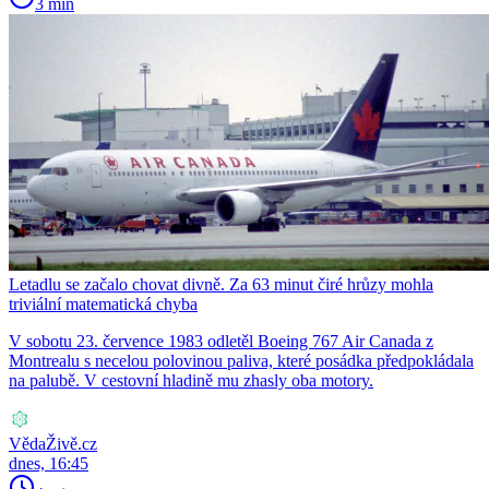
3 min
Letadlu se začalo chovat divně. Za 63 minut čiré hrůzy mohla
triviální matematická chyba
V sobotu 23. července 1983 odletěl Boeing 767 Air Canada z
Montrealu s necelou polovinou paliva, které posádka předpokládala
na palubě. V cestovní hladině mu zhasly oba motory.
VědaŽivě.cz
dnes, 16:45