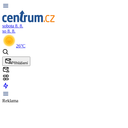
sobota 8. 8.
so 8. 8.
26°C
Přihlášení
Reklama