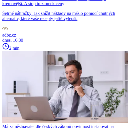
krémovější. A stojí to zlomek ceny
Šetrné náhražky: Jak snížit náklady na máslo pomocí chutných
alternativ, které vaše recepty ještě vylepší.
adbz.cz
dnes, 16:30
2 min
Má zaměstnavatel dle českých zákonů povinnost instalovat na