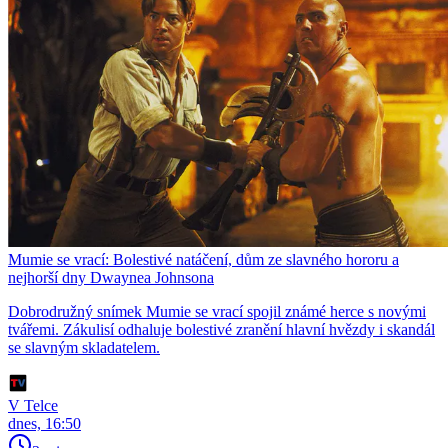
Mumie se vrací: Bolestivé natáčení, dům ze slavného hororu a
nejhorší dny Dwaynea Johnsona
Dobrodružný snímek Mumie se vrací spojil známé herce s novými
tvářemi. Zákulisí odhaluje bolestivé zranění hlavní hvězdy i skandál
se slavným skladatelem.
V Telce
dnes, 16:50