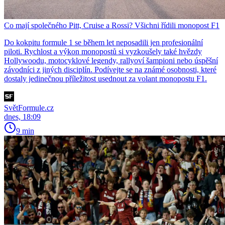
Co mají společného Pitt, Cruise a Rossi? Všichni řídili monopost F1
Do kokpitu formule 1 se během let neposadili jen profesionální
piloti. Rychlost a výkon monopostů si vyzkoušely také hvězdy
Hollywoodu, motocyklové legendy, rallyoví šampioni nebo úspěšní
závodníci z jiných disciplín. Podívejte se na známé osobnosti, které
dostaly jedinečnou příležitost usednout za volant monopostu F1.
SvětFormule.cz
dnes, 18:09
9 min