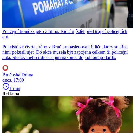
Policejní honička jako z filmu. Řidič ujížděl před trojicí policejních
aut
Policisté ve čtvrtek ráno v Brně pronásledovali řidiče, který se před
nimi pokusil ujet. Do akce musela být zapojena celkem tři policejní
auta. Sledovaného řidiče se jim nakonec dopadnout podařilo.
Brněnská Drbna
dnes, 17:00
1 min
Reklama