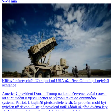
4 min
Klíčové rakety chtěli Ukrajinci od USA už dříve. Odmítl je i největší
ochránce
Americký prezident Donald Trump na konci července začal couvat
od slibu udělit Kyjevu licenci na výrobu raket do obranného
systému Patriot. Ukrajinští představitelé tvrdí, že problém mohl být
vyřešen už dávno. O stejné povolení totiž žádali už před dvěma lety