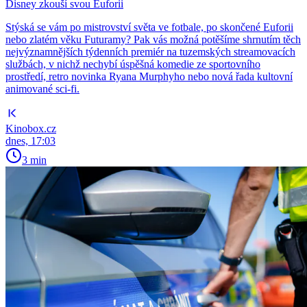
Disney zkouší svou Euforii
Stýská se vám po mistrovství světa ve fotbale, po skončené Euforii
nebo zlatém věku Futuramy? Pak vás možná potěšíme shrnutím těch
nejvýznamnějších týdenních premiér na tuzemských streamovacích
službách, v nichž nechybí úspěšná komedie ze sportovního
prostředí, retro novinka Ryana Murphyho nebo nová řada kultovní
animované sci-fi.
Kinobox.cz
dnes, 17:03
3 min