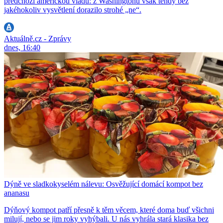
předchozí americkou vládu: z Washingtonu však tehdy bez
jakéhokoliv vysvětlení dorazilo strohé „ne“.
Aktuálně.cz - Zprávy
dnes, 16:40
Dýně ve sladkokyselém nálevu: Osvěžující domácí kompot bez
ananasu
Dýňový kompot patří přesně k těm věcem, které doma buď všichni
milují, nebo se jim roky vyhýbali. U nás vyhrála stará klasika bez