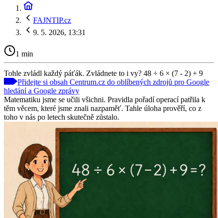
FAJNTIP.cz
9. 5. 2026, 13:31
1 min
Tohle zvládl každý páťák. Zvládnete to i vy? 48 ÷ 6 × (7 - 2) + 9
Přidejte si obsah Centrum.cz do oblíbených zdrojů pro Google
hledání a Google zprávy
Matematiku jsme se učili všichni. Pravidla pořadí operací patřila k
těm věcem, které jsme znali nazpaměť. Tahle úloha prověří, co z
toho v nás po letech skutečně zůstalo.