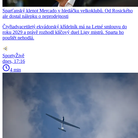
Sparťanský klenot Mercado v hledáčku velkoklubů. Od Rosického
ale dostal nálepku o neprodejnosti
Čtyřiadvacetiletý ekvádorský křídelník má na Letné smlouvu do
roku 2029 a právě rozhodl klíčový duel Ligy mistrů. Sparta ho
pouštět nehodlá.
SportyŽivě
dnes, 17:16
4 min