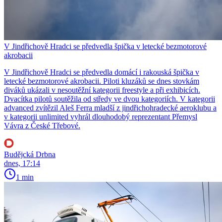
V Jindřichově Hradci se předvedla špička v letecké bezmotorové
akrobacii
V Jindřichově Hradci se předvedla domácí i rakouská špička v
letecké bezmotorové akrobacii. Piloti kluzáků se dnes stovkám
diváků ukázali v nesoutěžní kategorii freestyle a při exhibicích.
Dvacítka pilotů soutěžila od středy ve dvou kategoriích. V kategorii
advanced zvítězil Aleš Ferra mladší z jindřichohradecké aeroklubu a
v kategorii unlimited vyhrál dlouhodobý reprezentant Přemysl
Vávra z České Třebové.
Budějcká Drbna
dnes, 17:14
1 min