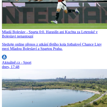
Mladá Boleslav - Sparta 0:0. Haraslín ani Kuchta za Letenské v
Boleslavi nenastoupí
Sledujte online přenos z utkání třetího kola fotbalové Chance Ligy
mezi Mladou Boleslaví a Spartou Praha.
Aktuálně.cz - Sport
dnes, 17:48