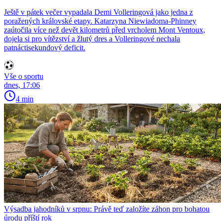
Ještě v pátek večer vypadala Demi Volleringová jako jedna z
poražených královské etapy. Katarzyna Niewiadoma-Phinney
zaútočila více než devět kilometrů před vrcholem Mont Ventoux,
dojela si pro vítězství a žlutý dres a Volleringové nechala
patnáctisekundový deficit.
Vše o sportu
dnes, 17:06
4 min
Výsadba jahodníků v srpnu: Právě teď založíte záhon pro bohatou
úrodu příští rok