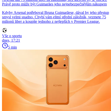
Právě proto může být Guimarães jeho nejnebezpečnějším nákupem
Kdyby Arsenal potřeboval Bruna Guimarãese, dával by jeho přestup
smysl velmi snadno. Chybí vám elitní střední záložník, vezmete 75
milionů liber a koupíte jednoho z nejlepších v Premier League.
Vše o sportu
dnes, 17:21
5 min