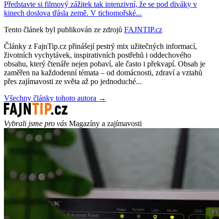
Představte si filmový zážitek tak intenzivní, že se pod diváky v
kinech doslova třásla země. V tichomořské...
Tento článek byl publikován ze zdrojů
FAJNTIP.cz
Články z FajnTip.cz přinášejí pestrý mix užitečných informací,
životních vychytávek, inspirativních postřehů i oddechového
obsahu, který čtenáře nejen pobaví, ale často i překvapí. Obsah je
zaměřen na každodenní témata – od domácnosti, zdraví a vztahů
přes zajímavosti ze světa až po jednoduché...
Všechny články tohoto autora →
Vybrali jsme pro vás
Magazíny a zajímavosti