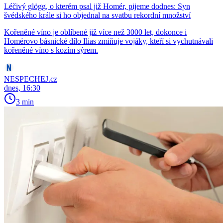
Léčivý glögg, o kterém psal již Homér, pijeme dodnes: Syn
švédského krále si ho objednal na svatbu rekordní množství
Kořeněné víno je oblíbené již více než 3000 let, dokonce i
Homérovo básnické dílo Ilias zmiňuje vojáky, kteří si vychutnávali
kořeněné víno s kozím sýrem.
NESPECHEJ.cz
dnes, 16:30
3 min