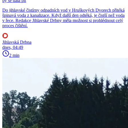
by se dala pít
Do jihlavské čistírny odpadních vod v Hruškových Dvorech přitéká
špinavá voda z kanalizace. Když další den odtéká, je čistší než voda
v řece. Redakce Jihlavské Drbny měla možnost si prohlédnout celý
proces čištění.
Jihlavská Drbna
dnes, 04:49
2 min