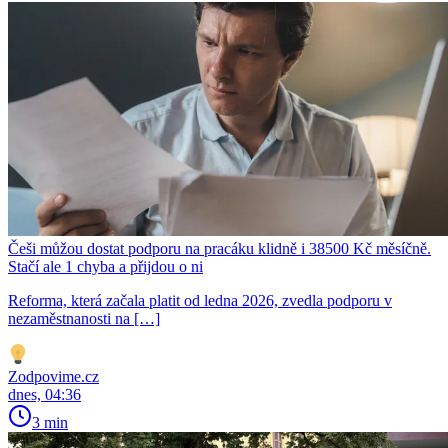
Češi můžou dostat podporu na pracáku klidně i 38500 Kč měsíčně.
Stačí ale 1 chyba a přijdou o ni
Reforma, která začala platit od ledna 2026, zvedla podporu v
nezaměstnanosti na […]
Zodpovime.cz
dnes, 04:36
3 min