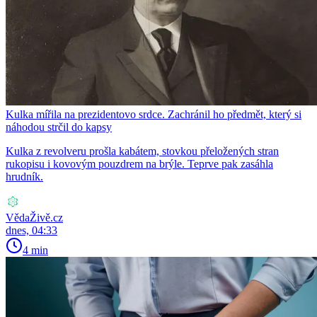
Kulka mířila na prezidentovo srdce. Zachránil ho předmět, který si
náhodou strčil do kapsy
Kulka z revolveru prošla kabátem, stovkou přeložených stran
rukopisu i kovovým pouzdrem na brýle. Teprve pak zasáhla
hrudník.
VědaŽivě.cz
dnes, 04:33
4 min