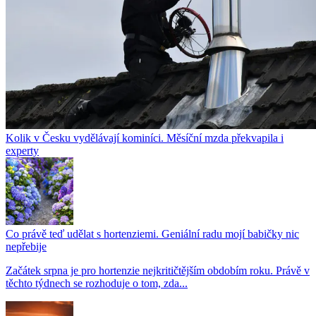
Kolik v Česku vydělávají kominíci. Měsíční mzda překvapila i
experty
Co právě teď udělat s hortenziemi. Geniální radu mojí babičky nic
nepřebije
Začátek srpna je pro hortenzie nejkritičtějším obdobím roku. Právě v
těchto týdnech se rozhoduje o tom, zda...