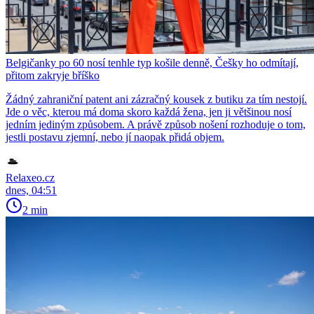
Belgičanky po 60 nosí tenhle typ košile denně, Češky ho odmítají,
přitom zakryje bříško
Žádný zahraniční patent ani zázračný kousek z butiku za tím nestojí.
Jde o věc, kterou má doma skoro každá žena, jen ji většinou nosí
jedním jediným způsobem. A právě způsob nošení rozhoduje o tom,
jestli postavu zjemní, nebo jí naopak přidá objem.
Relaxeo.cz
dnes, 04:51
2 min