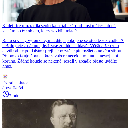
Kadeřnice prozradila seniorkám: tahle 1 drobnost u účesu dodá
vlasům po 60 objem, který zavidí i mladé
Ráno si vlasy vyfoukáte, uhladíte, spokojeně se otočíte v zrcadle. A
než dojdete z nákupu, leží zase zplihle na hlavě. Většina žen v tu
chvíli sáhne po dalším spreji nebo začne přemýšlet o novém střihu.
Přitom existuje úprava, která zabere necelou minutu a nestojí ani
korunu. Žádné kouzlo se nekoná, rozdíl v zrcadle přesto uvidíte
hned.
ExtraInspirace
dnes, 04:34
3 min