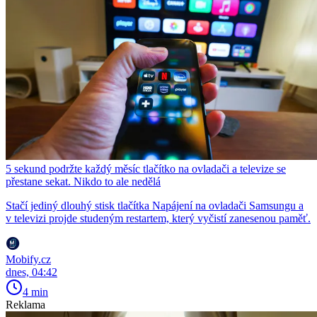
5 sekund podržte každý měsíc tlačítko na ovladači a televize se
přestane sekat. Nikdo to ale nedělá
Stačí jediný dlouhý stisk tlačítka Napájení na ovladači Samsungu a
v televizi projde studeným restartem, který vyčistí zanesenou paměť.
Mobify.cz
dnes, 04:42
4 min
Reklama