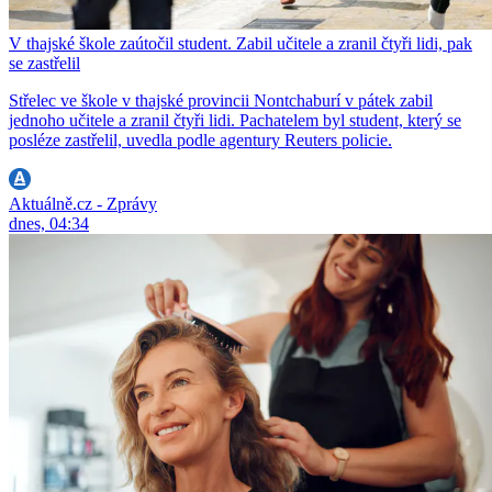
V thajské škole zaútočil student. Zabil učitele a zranil čtyři lidi, pak
se zastřelil
Střelec ve škole v thajské provincii Nontchaburí v pátek zabil
jednoho učitele a zranil čtyři lidi. Pachatelem byl student, který se
posléze zastřelil, uvedla podle agentury Reuters policie.
Aktuálně.cz - Zprávy
dnes, 04:34