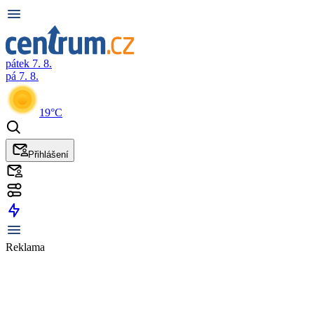
pátek 7. 8.
pá 7. 8.
19°C
Přihlášení
Reklama