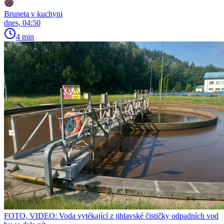
Bruneta v kuchyni
dnes, 04:50
4 min
FOTO, VIDEO: Voda vytékající z jihlavské čističky odpadních vod