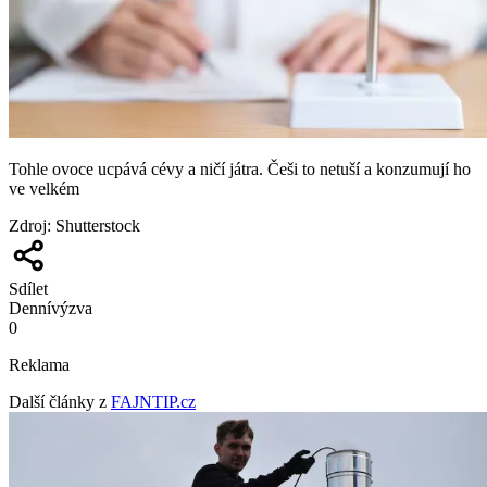
Tohle ovoce ucpává cévy a ničí játra. Češi to netuší a konzumují ho
ve velkém
Zdroj
:
Shutterstock
Sdílet
Denní
výzva
0
Reklama
Další články z
FAJNTIP.cz