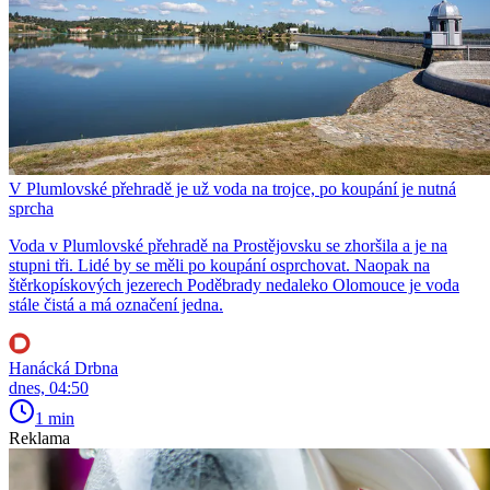
V Plumlovské přehradě je už voda na trojce, po koupání je nutná
sprcha
Voda v Plumlovské přehradě na Prostějovsku se zhoršila a je na
stupni tři. Lidé by se měli po koupání osprchovat. Naopak na
štěrkopískových jezerech Poděbrady nedaleko Olomouce je voda
stále čistá a má označení jedna.
Hanácká Drbna
dnes, 04:50
1 min
Reklama