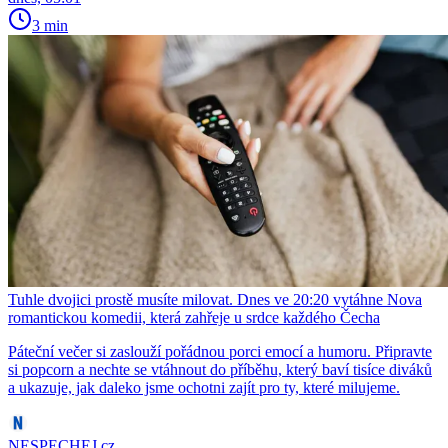
3 min
Tuhle dvojici prostě musíte milovat. Dnes ve 20:20 vytáhne Nova
romantickou komedii, která zahřeje u srdce každého Čecha
Páteční večer si zaslouží pořádnou porci emocí a humoru. Připravte
si popcorn a nechte se vtáhnout do příběhu, který baví tisíce diváků
a ukazuje, jak daleko jsme ochotni zajít pro ty, které milujeme.
NESPECHEJ.cz