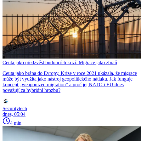
Ceuta jako předzvěst budoucích krizí: Migrace jako zbraň
Ceuta jako brána do Evropy. Krize v roce 2021 ukázala, že migrace
může být využita jako nástroj geopolitického nátlaku. Jak funguje
koncept „weaponized migration“ a proč jej NATO i EU dnes
považují za hybridní hrozbu?
Securitytech
dnes, 05:04
4 min