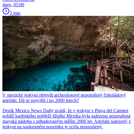
dnes, 05:00
3 min
V mexické jeskyni objevili archeologové neporušený čokoládový
artefakt. Dá se po(u)žít i po 2000 letech?
Deník Mexico News Daily uvádí, že v jeskyni v Playa del Carmen
poblíž karibského pobřeží jižního Mexika byla nalezena neporušená
mayská nádoba s odhadovaným stářím 2000 let. Artefakt nalezený v
jeskyni na soukromém pozemku je zcela neporušený.