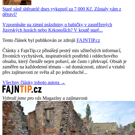
Staré sáně sběratelé dnes vykupují za 7 000 Kč. Zůstaly vám z
dětství?
Vzpomínáte na zimní prázdniny u babičky v zasněžených
Jizerských horách nebo Krkonoších? V koutě staré...
Tento článek byl publikován ze zdrojů
FAJNTIP.cz
Články z FajnTip.cz přinášejí pestrý mix užitečných informací,
životních vychytávek, inspirativních postřehů i oddechového
obsahu, který čtenáře nejen pobaví, ale často i překvapí. Obsah je
zaměřen na každodenní témata – od domácnosti, zdraví a vztahů
přes zajímavosti ze světa až po jednoduché...
Všechny články tohoto autora →
Vybrali jsme pro vás
Magazíny a zajímavosti