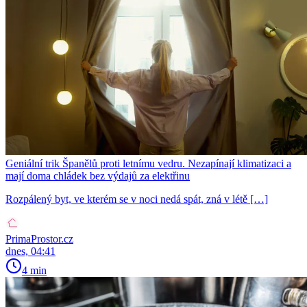
Geniální trik Španělů proti letnímu vedru. Nezapínají klimatizaci a
mají doma chládek bez výdajů za elektřinu
Rozpálený byt, ve kterém se v noci nedá spát, zná v létě […]
PrimaProstor.cz
dnes, 04:41
4 min