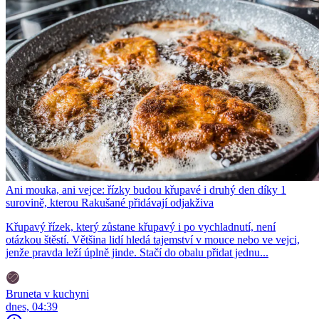
Ani mouka, ani vejce: řízky budou křupavé i druhý den díky 1
surovině, kterou Rakušané přidávají odjakživa
Křupavý řízek, který zůstane křupavý i po vychladnutí, není
otázkou štěstí. Většina lidí hledá tajemství v mouce nebo ve vejci,
jenže pravda leží úplně jinde. Stačí do obalu přidat jednu...
Bruneta v kuchyni
dnes, 04:39