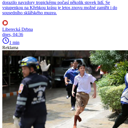
dorazilo navzdory tropickému počasí několik stovek lidí. Se
vstupenkou na Křehkou krásu je letos znovu možné zamířit i do
sousedního sklářského muzea.
Liberecká Drbna
dnes, 04:36
1 min
Reklama