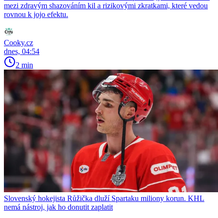
mezi zdravým shazováním kil a rizikovými zkratkami, které vedou
rovnou k jojo efektu.
Cooky.cz
dnes, 04:54
2 min
Slovenský hokejista Růžička dluží Spartaku miliony korun. KHL
nemá nástroj, jak ho donutit zaplatit