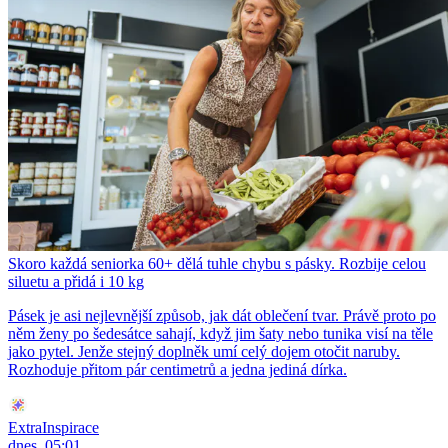
Skoro každá seniorka 60+ dělá tuhle chybu s pásky. Rozbije celou
siluetu a přidá i 10 kg
Pásek je asi nejlevnější způsob, jak dát oblečení tvar. Právě proto po
něm ženy po šedesátce sahají, když jim šaty nebo tunika visí na těle
jako pytel. Jenže stejný doplněk umí celý dojem otočit naruby.
Rozhoduje přitom pár centimetrů a jedna jediná dírka.
ExtraInspirace
dnes, 05:01