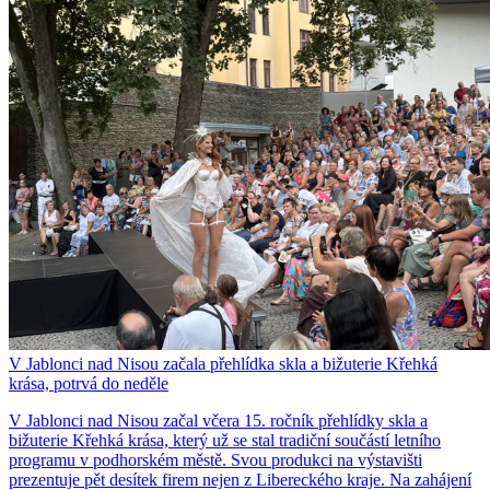
V Jablonci nad Nisou začala přehlídka skla a bižuterie Křehká
krása, potrvá do neděle
V Jablonci nad Nisou začal včera 15. ročník přehlídky skla a
bižuterie Křehká krása, který už se stal tradiční součástí letního
programu v podhorském městě. Svou produkci na výstavišti
prezentuje pět desítek firem nejen z Libereckého kraje. Na zahájení