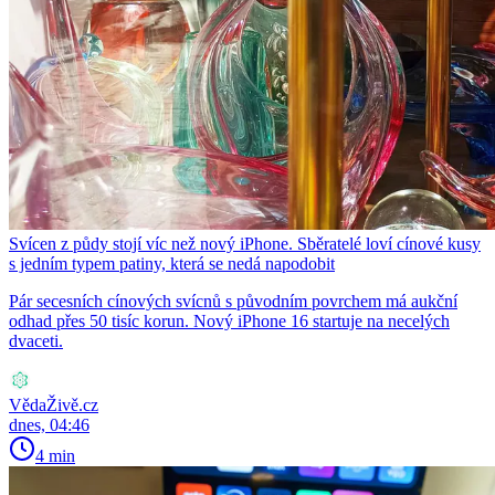
Svícen z půdy stojí víc než nový iPhone. Sběratelé loví cínové kusy
s jedním typem patiny, která se nedá napodobit
Pár secesních cínových svícnů s původním povrchem má aukční
odhad přes 50 tisíc korun. Nový iPhone 16 startuje na necelých
dvaceti.
VědaŽivě.cz
dnes, 04:46
4 min