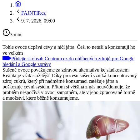
FAJNTIP.cz
9. 7. 2026, 09:00
3 min
Tohle ovoce ucpává cévy a ničí játra. Češi to netuší a konzumují ho
ve velkém
Přidejte si obsah Centrum.cz do oblíbených zdrojů pro Google
hledání a Google zprávy
Sušené ovoce považujeme za zdravou alternativu ke sladkostem.
Realita je však složitější. Díky procesu sušení vzniká koncentrovaný
zdroj cukrů, který při nadměrné konzumaci zatěžuje játra a
poškozuje cévní systém. Přitom si většina z nás neuvědomuje, že
problém nespočívá v ovoci samotném, ale v jeho zpracované formě
a množství, které běžně konzumujeme.