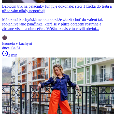
Babiččin trik na palačinky funguje dokonale: stačí 1 lžička do těsta a
už se vám nikdy nepotrhají
Málokterá kuchyňská nehoda dokáže zkazit chuť do vaření tak
spolehlivě jako palačinka, která se v půlce obracení roztrhne a
zůstane viset na obracečce. Většina z nás v tu chvíli obviní...
Bruneta v kuchyni
dnes, 04:51
3 min