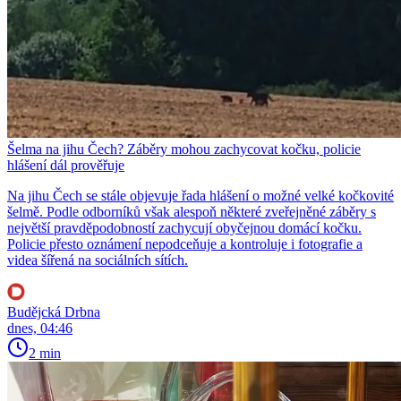
Šelma na jihu Čech? Záběry mohou zachycovat kočku, policie
hlášení dál prověřuje
Na jihu Čech se stále objevuje řada hlášení o možné velké kočkovité
šelmě. Podle odborníků však alespoň některé zveřejněné záběry s
největší pravděpodobností zachycují obyčejnou domácí kočku.
Policie přesto oznámení nepodceňuje a kontroluje i fotografie a
videa šířená na sociálních sítích.
Budějcká Drbna
dnes, 04:46
2 min