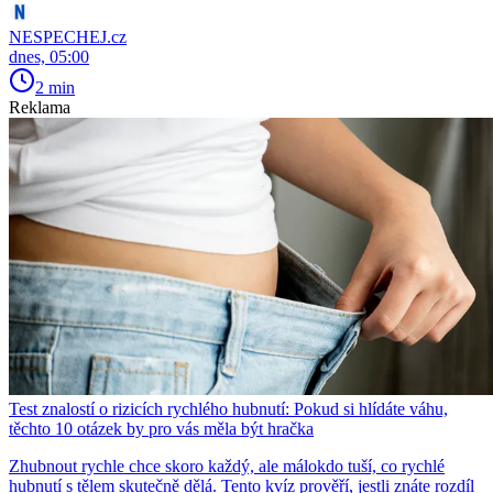
NESPECHEJ.cz
dnes, 05:00
2 min
Reklama
Test znalostí o rizicích rychlého hubnutí: Pokud si hlídáte váhu,
těchto 10 otázek by pro vás měla být hračka
Zhubnout rychle chce skoro každý, ale málokdo tuší, co rychlé
hubnutí s tělem skutečně dělá. Tento kvíz prověří, jestli znáte rozdíl