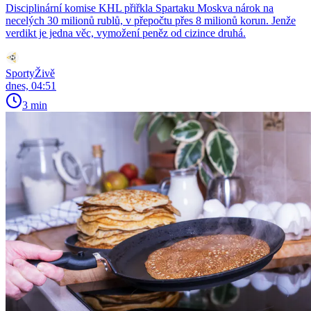
Disciplinární komise KHL přiřkla Spartaku Moskva nárok na
necelých 30 milionů rublů, v přepočtu přes 8 milionů korun. Jenže
verdikt je jedna věc, vymožení peněz od cizince druhá.
SportyŽivě
dnes, 04:51
3 min