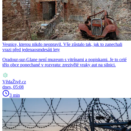
Vesnice, kterou nikdo neopravil. Vše zůstalo tak, jak to zanechali
vrazi před jedenaosmdesáti lety
Oradour-sur-Glane není muzeum s vitrínami a popiskami. Je to celé
tělo obce ponechané v rozvratu: zrezivělé vraky aut na silnici.
VědaŽivě.cz
dnes, 05:08
3 min