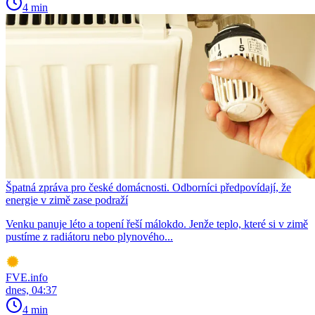
4 min
Špatná zpráva pro české domácnosti. Odborníci předpovídají, že
energie v zimě zase podraží
Venku panuje léto a topení řeší málokdo. Jenže teplo, které si v zimě
pustíme z radiátoru nebo plynového...
FVE.info
dnes, 04:37
4 min