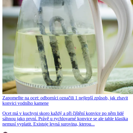
Zapomeňte na ocet: odborníci označili 1 nejlepší způsob, jak zbavit
konvici vodního kamene
Ocet má v kuchyni skoro každý a při čištění konvice po něm lidé
sáhnou jako první. Právě u rychlovarné konvice se ale tahle klasika
nemusí vyplatit. Existuje levná surovina, kterou...