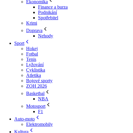
Ekonomika
Finance a burza
Podnikání
Spotřebitel
Krimi
Doprava
Nehody
Sport
Hokej
Fotbal
Tenis
Lyžování
Cyklistika
Atletika
Bojové sporty
ZOH 2026
Basketbal
NBA
Motosport
F1
Auto-moto
Elektromobily
Kultura