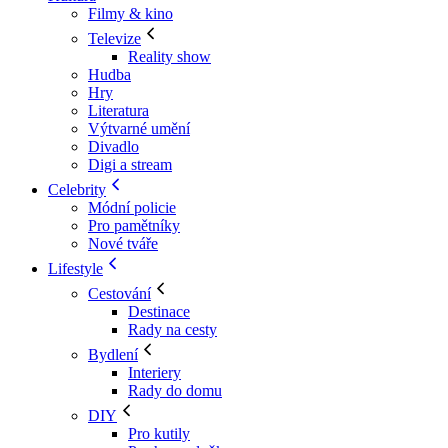
Filmy & kino
Televize
Reality show
Hudba
Hry
Literatura
Výtvarné umění
Divadlo
Digi a stream
Celebrity
Módní policie
Pro pamětníky
Nové tváře
Lifestyle
Cestování
Destinace
Rady na cesty
Bydlení
Interiery
Rady do domu
DIY
Pro kutily