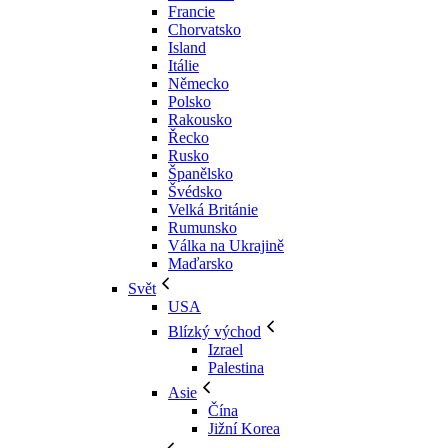
Francie
Chorvatsko
Island
Itálie
Německo
Polsko
Rakousko
Řecko
Rusko
Španělsko
Švédsko
Velká Británie
Rumunsko
Válka na Ukrajině
Maďarsko
Svět
USA
Blízký východ
Izrael
Palestina
Asie
Čína
Jižní Korea