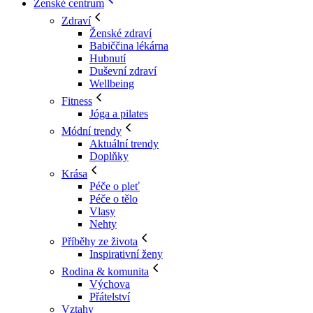
Ženské centrum
Zdraví
Ženské zdraví
Babiččina lékárna
Hubnutí
Duševní zdraví
Wellbeing
Fitness
Jóga a pilates
Módní trendy
Aktuální trendy
Doplňky
Krása
Péče o pleť
Péče o tělo
Vlasy
Nehty
Příběhy ze života
Inspirativní ženy
Rodina & komunita
Výchova
Přátelství
Vztahy