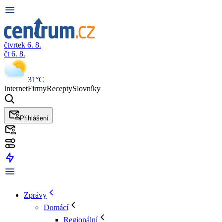
čtvrtek 6. 8.
čt 6. 8.
31°C
Internet
Firmy
Recepty
Slovníky
Přihlášení
Zprávy
Domácí
Regionální