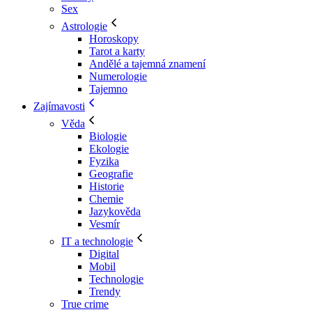
Sex
Astrologie
Horoskopy
Tarot a karty
Andělé a tajemná znamení
Numerologie
Tajemno
Zajímavosti
Věda
Biologie
Ekologie
Fyzika
Geografie
Historie
Chemie
Jazykověda
Vesmír
IT a technologie
Digital
Mobil
Technologie
Trendy
True crime