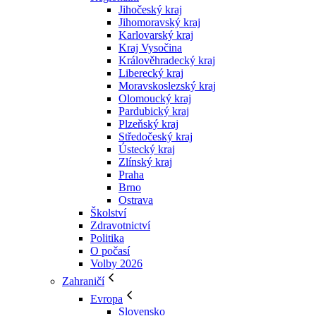
Jihočeský kraj
Jihomoravský kraj
Karlovarský kraj
Kraj Vysočina
Králověhradecký kraj
Liberecký kraj
Moravskoslezský kraj
Olomoucký kraj
Pardubický kraj
Plzeňský kraj
Středočeský kraj
Ústecký kraj
Zlínský kraj
Praha
Brno
Ostrava
Školství
Zdravotnictví
Politika
O počasí
Volby 2026
Zahraničí
Evropa
Slovensko