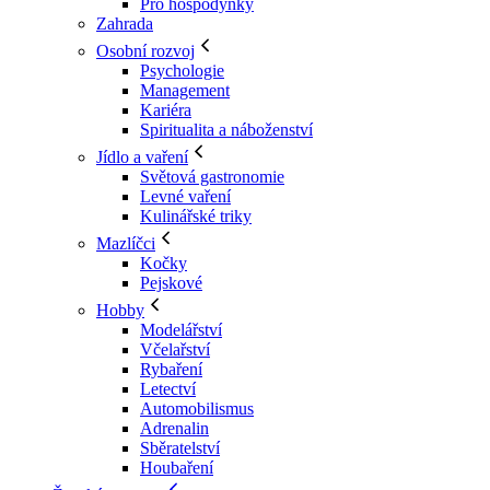
Pro hospodyňky
Zahrada
Osobní rozvoj
Psychologie
Management
Kariéra
Spiritualita a náboženství
Jídlo a vaření
Světová gastronomie
Levné vaření
Kulinářské triky
Mazlíčci
Kočky
Pejskové
Hobby
Modelářství
Včelařství
Rybaření
Letectví
Automobilismus
Adrenalin
Sběratelství
Houbaření