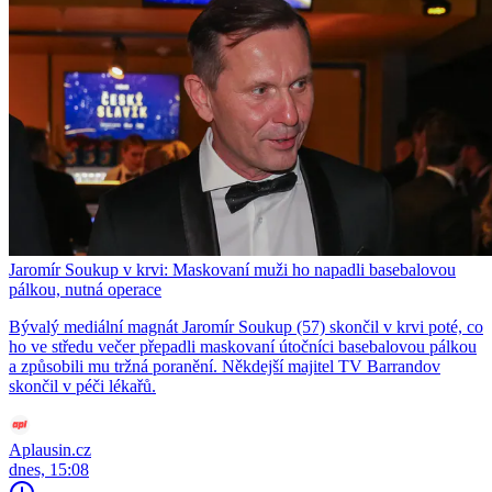
Jaromír Soukup v krvi: Maskovaní muži ho napadli basebalovou
pálkou, nutná operace
Bývalý mediální magnát Jaromír Soukup (57) skončil v krvi poté, co
ho ve středu večer přepadli maskovaní útočníci basebalovou pálkou
a způsobili mu tržná poranění. Někdejší majitel TV Barrandov
skončil v péči lékařů.
Aplausin.cz
dnes, 15:08