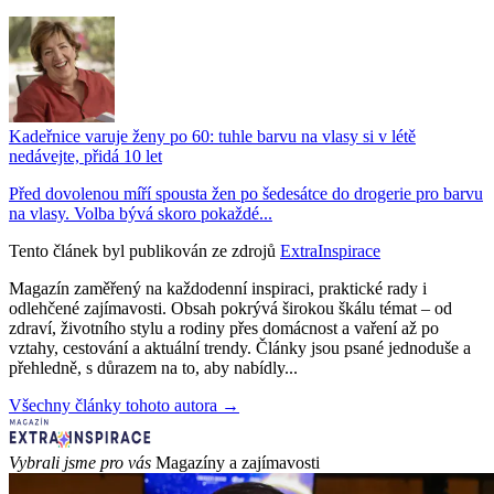
Kadeřnice varuje ženy po 60: tuhle barvu na vlasy si v létě
nedávejte, přidá 10 let
Před dovolenou míří spousta žen po šedesátce do drogerie pro barvu
na vlasy. Volba bývá skoro pokaždé...
Tento článek byl publikován ze zdrojů
ExtraInspirace
Magazín zaměřený na každodenní inspiraci, praktické rady i
odlehčené zajímavosti. Obsah pokrývá širokou škálu témat – od
zdraví, životního stylu a rodiny přes domácnost a vaření až po
vztahy, cestování a aktuální trendy. Články jsou psané jednoduše a
přehledně, s důrazem na to, aby nabídly...
Všechny články tohoto autora →
Vybrali jsme pro vás
Magazíny a zajímavosti