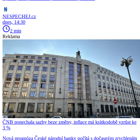
NESPECHEJ.cz
dnes, 14:30
2 min
Reklama
ČNB ponechala sazby beze změny, inflace má krátkodobě vzrůst ke
3 %
Nová prognóza České národní banky počítá s dočasným zrychlením