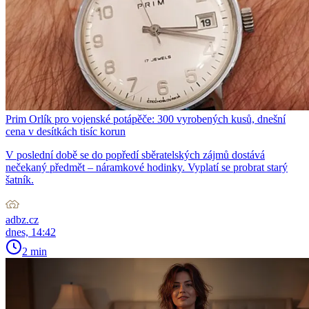
Prim Orlík pro vojenské potápěče: 300 vyrobených kusů, dnešní
cena v desítkách tisíc korun
V poslední době se do popředí sběratelských zájmů dostává
nečekaný předmět – náramkové hodinky. Vyplatí se probrat starý
šatník.
adbz.cz
dnes, 14:42
2 min