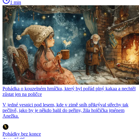
1 min
Pohádka o kouzelném hrníčku, který byl pořád plný kakaa a nechtěl
zůstat jen na poličce
V jedné vesnici pod lesem, kde v zimě sníh přikrýval střechy tak
pečlivě, jako by je někdo balil do peřiny, žila holčička jménem
Anežka.
Pohádky bez konce