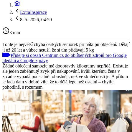
ExtraInspirace
8. 5. 2026, 04:59
3 min
Tohle je největší chyba českých seniorek při nákupu oblečení. Dělají
ji už 20 let a vůbec netuší, že si tím přidávají 5 kg
Přidejte si obsah Centrum.cz do oblíbených zdrojů pro Google
hledání a Google zprávy
Žádné oblečení samozřejmě doopravdy kilogramy nepřidá. Existuje
ale jeden zaběhnutý zvyk při nakupování, kvůli kterému žena v
zrcadle vypadá podstatně robustněji, než ve skutečnosti je. A přitom
je řada dam v dobré víře, že to dělá lépe než ostatní – chytře,
pohodlně, s rozumem.