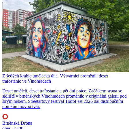
Z šedých krabic umělecká díla. Výtvarníci proměnili deset
trafostanic ve Vinohradech
Deset umělců, deset trafostanic a pět dní práce. Začátkem srpna se
sídliště v brněnských Vinohradech proměnilo v originální galerii pod
širým nebem. Streetartový festival TrafoFest 2026 dal distribučním
domkům novou tvář.
Brněnská Drbna
dnes, 15:00