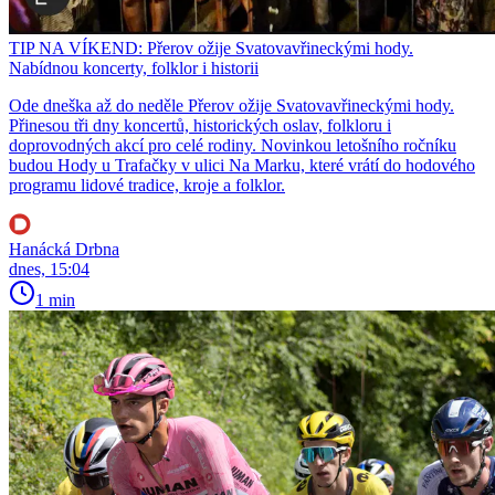
TIP NA VÍKEND: Přerov ožije Svatovavřineckými hody.
Nabídnou koncerty, folklor i historii
Ode dneška až do neděle Přerov ožije Svatovavřineckými hody.
Přinesou tři dny koncertů, historických oslav, folkloru i
doprovodných akcí pro celé rodiny. Novinkou letošního ročníku
budou Hody u Trafačky v ulici Na Marku, které vrátí do hodového
programu lidové tradice, kroje a folklor.
Hanácká Drbna
dnes, 15:04
1 min