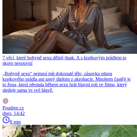
7 věcí, které bohyně sexu dělají jinak. A s krajkovým prádlem to
skoro nesouvisí
„Bohyně sexu“ nemusí mít dokonalé tělo, zásuvku plnou
krajkového prádla ani tajný diplom z akrobacie. Mnohem častěji je
to žena, která přestala během sexu hrát hlavní roli ve filmu, který
sleduje sama ve své hlavě.
Poudree.cz
dnes, 14:42
8 min