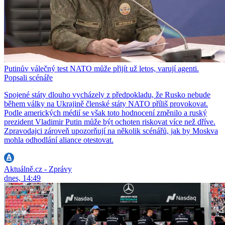
Putinův válečný test NATO může přijít už letos, varují agenti.
Popsali scénáře
Spojené státy dlouho vycházely z předpokladu, že Rusko nebude
během války na Ukrajině členské státy NATO příliš provokovat.
Podle amerických médií se však toto hodnocení změnilo a ruský
prezident Vladimir Putin může být ochoten riskovat více než dříve.
Zpravodajci zároveň upozorňují na několik scénářů, jak by Moskva
mohla odhodlání aliance otestovat.
Aktuálně.cz - Zprávy
dnes, 14:49