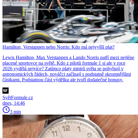
Hamilton, Verstappen nebo Norris: Kdo má nejvyšší plat?
Lewis Hamilton, Max Verstappen a Lando Norris patří mezi nejlépe
placené sportovce na světě. Kdo z pilotů formule 1 si ale v roce
2026 vydělá nejvíce? Zatímco platy mistrů světa se pohybují v
astronomických řádech, nováčci začínají s podstatně skromnějšími
částkami. Podstatnou část výdělku ale tvoří dodatečné bonusy.
SvětFormule.cz
dnes, 14:46
3 min