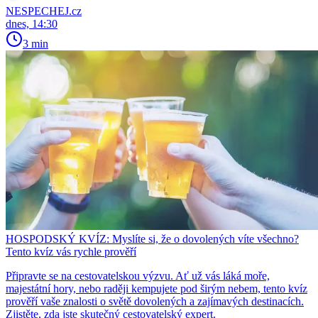
NESPECHEJ.cz
dnes, 14:30
3 min
HOSPODSKÝ KVÍZ: Myslíte si, že o dovolených víte všechno?
Tento kvíz vás rychle prověří
Připravte se na cestovatelskou výzvu. Ať už vás láká moře,
majestátní hory, nebo raději kempujete pod širým nebem, tento kvíz
prověří vaše znalosti o světě dovolených a zajímavých destinacích.
Zjistěte, zda jste skutečný cestovatelský expert.