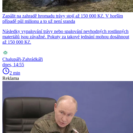
Zapálit na zahradě hromadu trávy stojí až 150 000 Kč. V horším
případě půl milionu a to už není sranda
Následky vypalování trávy nebo spalování nevhodných rostlinných
materiálů jsou závažné. Pokuty za takové jednání mohou dosáhnout
až 150 000 Kč.
Chalupáři-Zahrádkáři
dnes, 14:55
2 min
Reklama