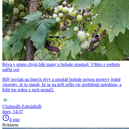
Réva v srpnu chytá bílé mapy a bobule praskají. Vlhko s vedrem
udělá své
Bílý povlak na listech révy a prasklé bobule nejsou projevy jedné
choroby. Je to signál, že se na keři sešlo víc problémů najednou, a
řešit jen jeden z nich nestačí.
Chalupáři-Zahrádkáři
dnes, 14:37
4 min
Reklama