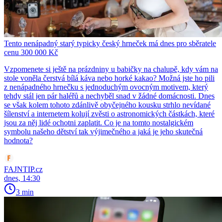
Tento nenápadný starý typicky český hrneček má dnes pro sběratele
cenu 300 000 Kč
Vzpomenete si ještě na prázdniny u babičky na chalupě, kdy vám na
stole voněla čerstvá bílá káva nebo horké kakao? Možná jste ho pili
z nenápadného hrnečku s jednoduchým ovocným motivem, který
tehdy stál jen pár haléřů a nechyběl snad v žádné domácnosti. Dnes
se však kolem tohoto zdánlivě obyčejného kousku strhlo nevídané
šílenství a internetem kolují zvěsti o astronomických částkách, které
jsou za něj lidé ochotni zaplatit. Co je na tomto nostalgickém
symbolu našeho dětství tak výjimečného a jaká je jeho skutečná
hodnota?
FAJNTIP.cz
dnes, 14:30
3 min