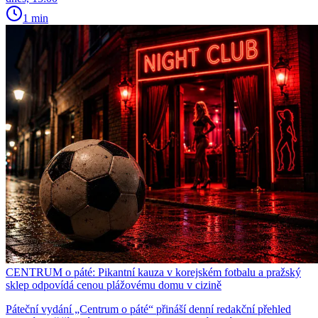
1 min
CENTRUM o páté: Pikantní kauza v korejském fotbalu a pražský
sklep odpovídá cenou plážovému domu v cizině
Páteční vydání „Centrum o páté“ přináší denní redakční přehled