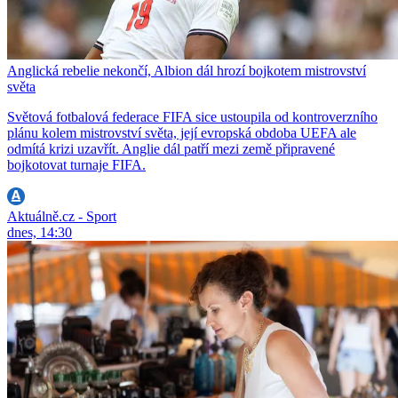
Anglická rebelie nekončí, Albion dál hrozí bojkotem mistrovství
světa
Světová fotbalová federace FIFA sice ustoupila od kontroverzního
plánu kolem mistrovství světa, její evropská obdoba UEFA ale
odmítá krizi uzavřít. Anglie dál patří mezi země připravené
bojkotovat turnaje FIFA.
Aktuálně.cz - Sport
dnes, 14:30