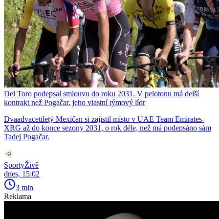
Del Toro podepsal smlouvu do roku 2031. V pelotonu má delší
kontrakt než Pogačar, jeho vlastní týmový lídr
Dvaadvacetiletý Mexičan si zajistil místo v UAE Team Emirates-
XRG až do konce sezony 2031, o rok déle, než má podepsáno sám
Tadej Pogačar.
SportyŽivě
dnes, 15:02
3 min
Reklama