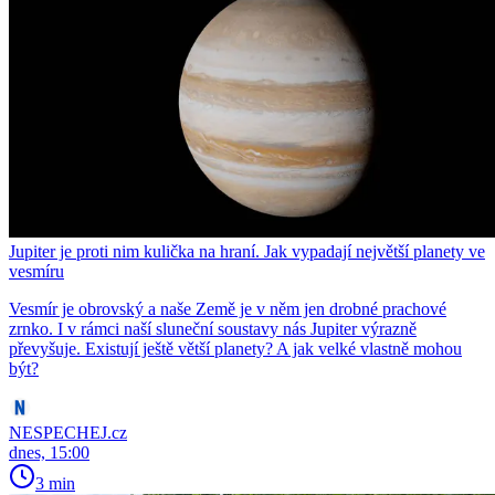
Jupiter je proti nim kulička na hraní. Jak vypadají největší planety ve
vesmíru
Vesmír je obrovský a naše Země je v něm jen drobné prachové
zrnko. I v rámci naší sluneční soustavy nás Jupiter výrazně
převyšuje. Existují ještě větší planety? A jak velké vlastně mohou
být?
NESPECHEJ.cz
dnes, 15:00
3 min