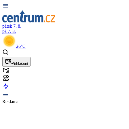
pátek 7. 8.
pá 7. 8.
26°C
Přihlášení
Reklama