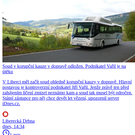
Soud v korupční kauze v dopravě odložen. Podnikatel Vařil je na
útěku
V Liberci měl začít soud ohledně korupční kauzy v dopravě. Hlavní
postavou je kontroverzní podnikatel Jiří Vařil. Jenže právě ten před
zahájením líčení zmizel neznámo kam a soud tak musel být odročen.
Státní zástupce pro něj chce devět let vězení, upozornil server
iDnes.cz.
Liberecká Drbna
dnes, 14:34
1 min