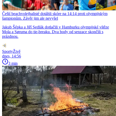
Čeští beachvolejbalisté dotáhli skóre na 14:14 proti olympijským
šampionům. Závěr jim ale nevyšel
Jakub Šépka a Jiří Sedlák dotlačili v Hamburku olympijské vítěze
Mola a Søruma do tie-breaku. Dva body od senzace skončili s
prázdnou.
SportyŽivě
dnes, 14:56
3 min