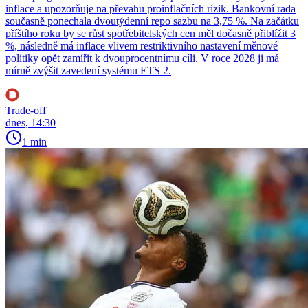
inflace a upozorňuje na převahu proinflačních rizik. Bankovní rada
současně ponechala dvoutýdenní repo sazbu na 3,75 %. Na začátku
příštího roku by se růst spotřebitelských cen měl dočasně přiblížit 3
%, následně má inflace vlivem restriktivního nastavení měnové
politiky opět zamířit k dvouprocentnímu cíli. V roce 2028 ji má
mírně zvýšit zavedení systému ETS 2.
Trade-off
dnes, 14:30
1 min