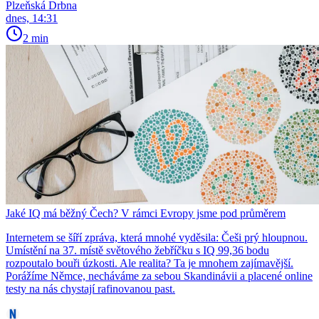
Plzeňská Drbna
dnes, 14:31
2 min
Jaké IQ má běžný Čech? V rámci Evropy jsme pod průměrem
Internetem se šíří zpráva, která mnohé vyděsila: Češi prý hloupnou.
Umístění na 37. místě světového žebříčku s IQ 99,36 bodu
rozpoutalo bouři úzkosti. Ale realita? Ta je mnohem zajímavější.
Porážíme Němce, necháváme za sebou Skandinávii a placené online
testy na nás chystají rafinovanou past.