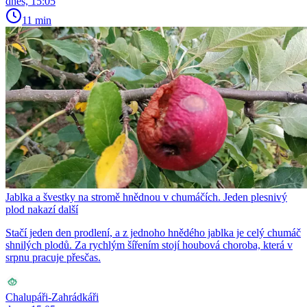
dnes, 15:05
11 min
Jablka a švestky na stromě hnědnou v chumáčích. Jeden plesnivý
plod nakazí další
Stačí jeden den prodlení, a z jednoho hnědého jablka je celý chumáč
shnilých plodů. Za rychlým šířením stojí houbová choroba, která v
srpnu pracuje přesčas.
Chalupáři-Zahrádkáři