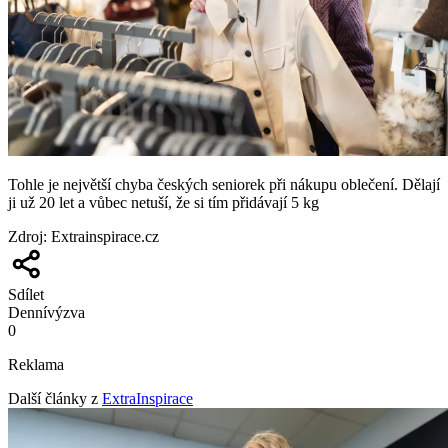
Tohle je největší chyba českých seniorek při nákupu oblečení. Dělají
ji už 20 let a vůbec netuší, že si tím přidávají 5 kg
Zdroj
:
Extrainspirace.cz
Sdílet
Denní
výzva
0
Reklama
Další články z
ExtraInspirace