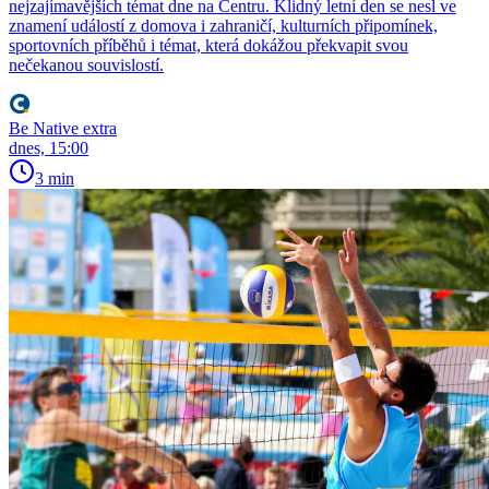
nejzajímavějších témat dne na Centru. Klidný letní den se nesl ve
znamení událostí z domova i zahraničí, kulturních připomínek,
sportovních příběhů i témat, která dokážou překvapit svou
nečekanou souvislostí.
Be Native extra
dnes, 15:00
3 min