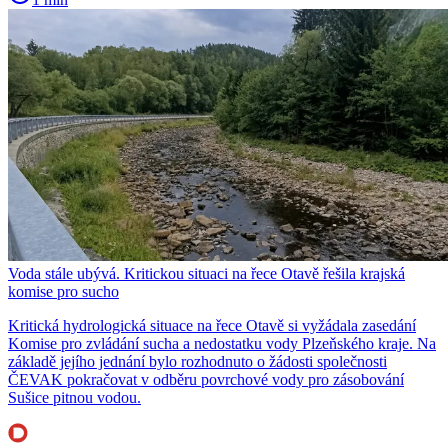
Voda stále ubývá. Kritickou situaci na řece Otavě řešila krajská
komise pro sucho
Kritická hydrologická situace na řece Otavě si vyžádala zasedání
Komise pro zvládání sucha a nedostatku vody Plzeňského kraje. Na
základě jejího jednání bylo rozhodnuto o žádosti společnosti
ČEVAK pokračovat v odběru povrchové vody pro zásobování
Sušice pitnou vodou.