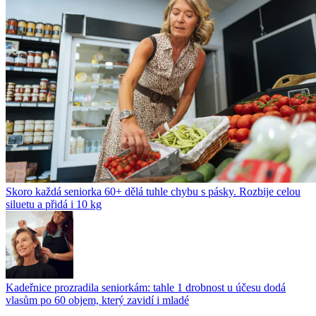
Skoro každá seniorka 60+ dělá tuhle chybu s pásky. Rozbije celou
siluetu a přidá i 10 kg
Kadeřnice prozradila seniorkám: tahle 1 drobnost u účesu dodá
vlasům po 60 objem, který zavidí i mladé