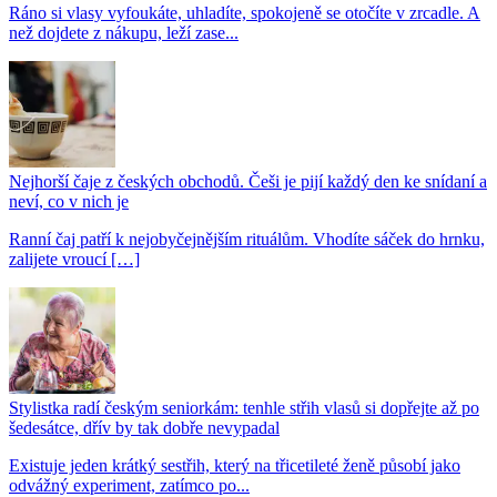
Ráno si vlasy vyfoukáte, uhladíte, spokojeně se otočíte v zrcadle. A
než dojdete z nákupu, leží zase...
Nejhorší čaje z českých obchodů. Češi je pijí každý den ke snídaní a
neví, co v nich je
Ranní čaj patří k nejobyčejnějším rituálům. Vhodíte sáček do hrnku,
zalijete vroucí […]
Stylistka radí českým seniorkám: tenhle střih vlasů si dopřejte až po
šedesátce, dřív by tak dobře nevypadal
Existuje jeden krátký sestřih, který na třicetileté ženě působí jako
odvážný experiment, zatímco po...