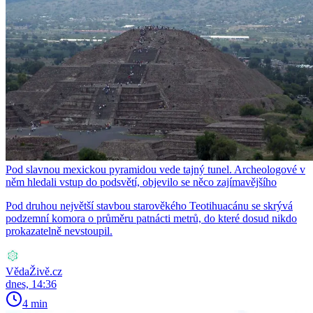
Pod slavnou mexickou pyramidou vede tajný tunel. Archeologové v
něm hledali vstup do podsvětí, objevilo se něco zajímavějšího
Pod druhou největší stavbou starověkého Teotihuacánu se skrývá
podzemní komora o průměru patnácti metrů, do které dosud nikdo
prokazatelně nevstoupil.
VědaŽivě.cz
dnes, 14:36
4 min