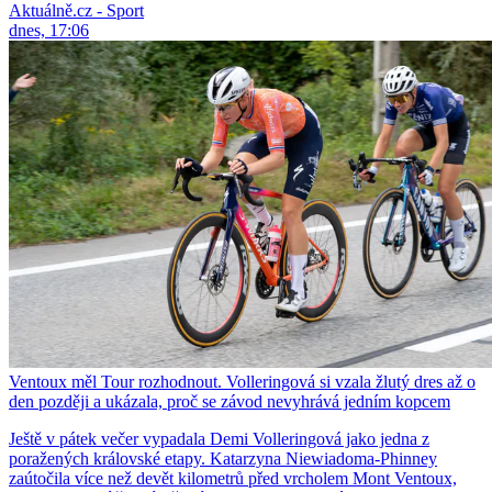
Aktuálně.cz - Sport
dnes, 17:06
Ventoux měl Tour rozhodnout. Volleringová si vzala žlutý dres až o
den později a ukázala, proč se závod nevyhrává jedním kopcem
Ještě v pátek večer vypadala Demi Volleringová jako jedna z
poražených královské etapy. Katarzyna Niewiadoma-Phinney
zaútočila více než devět kilometrů před vrcholem Mont Ventoux,