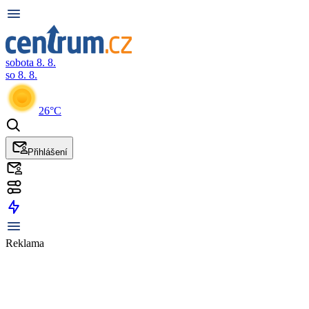
sobota 8. 8.
so 8. 8.
26°C
Přihlášení
Reklama