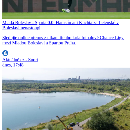
Mladá Boleslav - Sparta 0:0. Haraslín ani Kuchta za Letenské v
Boleslavi nenastoupí
Sledujte online přenos z utkání třetího kola fotbalové Chance Ligy
mezi Mladou Boleslaví a Spartou Praha.
Aktuálně.cz - Sport
dnes, 17:48