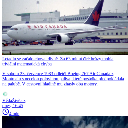
Letadlu se začalo chovat divně. Za 63 minut čiré hrůzy mohla
triviální matematická chyba
V sobotu 23. července 1983 odletěl Boeing 767 Air Canada z
Montrealu s necelou polovinou paliva, které posádka předpokládala
na palubě. V cestovní hladině mu zhasly oba motory.
VědaŽivě.cz
dnes, 16:45
4 min