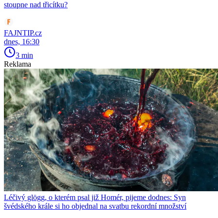
stoupne nad třicítku?
FAJNTIP.cz
dnes, 16:30
3 min
Reklama
Léčivý glögg, o kterém psal již Homér, pijeme dodnes: Syn
švédského krále si ho objednal na svatbu rekordní množství