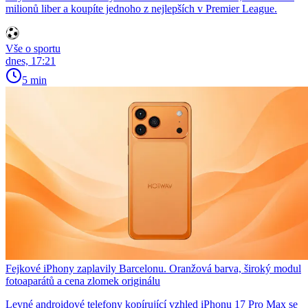
milionů liber a koupíte jednoho z nejlepších v Premier League.
Vše o sportu
dnes, 17:21
5 min
Fejkové iPhony zaplavily Barcelonu. Oranžová barva, široký modul
fotoaparátů a cena zlomek originálu
Levné androidové telefony kopírující vzhled iPhonu 17 Pro Max se