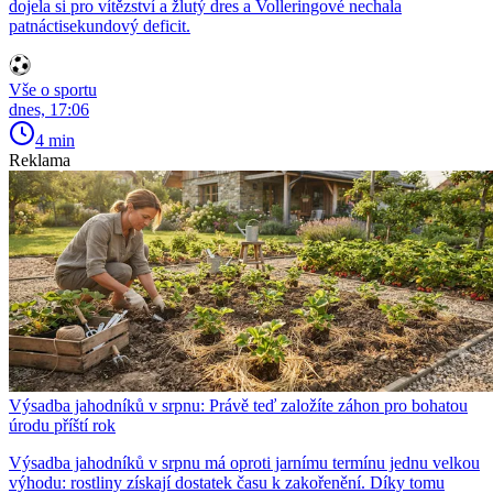
dojela si pro vítězství a žlutý dres a Volleringové nechala
patnáctisekundový deficit.
Vše o sportu
dnes, 17:06
4 min
Reklama
Výsadba jahodníků v srpnu: Právě teď založíte záhon pro bohatou
úrodu příští rok
Výsadba jahodníků v srpnu má oproti jarnímu termínu jednu velkou
výhodu: rostliny získají dostatek času k zakořenění. Díky tomu