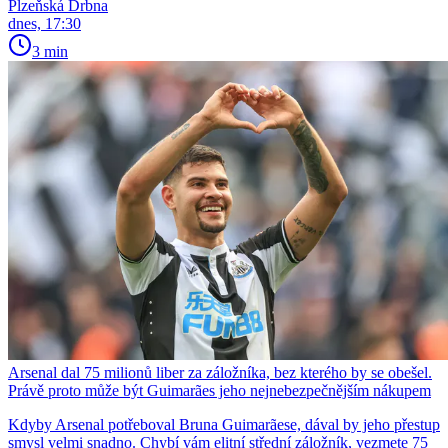
Plzeňská Drbna
dnes, 17:30
3 min
Arsenal dal 75 milionů liber za záložníka, bez kterého by se obešel.
Právě proto může být Guimarães jeho nejnebezpečnějším nákupem
Kdyby Arsenal potřeboval Bruna Guimarãese, dával by jeho přestup
smysl velmi snadno. Chybí vám elitní střední záložník, vezmete 75