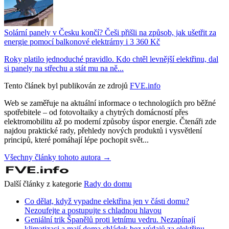
Solární panely v Česku končí? Češi přišli na způsob, jak ušetřit za
energie pomocí balkonové elektrárny i 3 360 Kč
Roky platilo jednoduché pravidlo. Kdo chtěl levnější elektřinu, dal
si panely na střechu a stát mu na ně...
Tento článek byl publikován ze zdrojů
FVE.info
Web se zaměřuje na aktuální informace o technologiích pro běžné
spotřebitele – od fotovoltaiky a chytrých domácností přes
elektromobilitu až po moderní způsoby úspor energie. Čtenáři zde
najdou praktické rady, přehledy nových produktů i vysvětlení
principů, které pomáhají lépe pochopit svět...
Všechny články tohoto autora →
Další články z kategorie
Rady do domu
Co dělat, když vypadne elektřina jen v části domu?
Nezoufejte a postupujte s chladnou hlavou
Geniální trik Španělů proti letnímu vedru. Nezapínají
klimatizaci a mají doma chládek bez výdajů za elektřinu