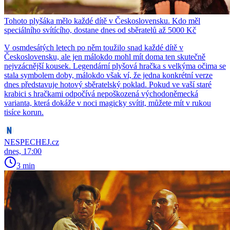
Tohoto plyšáka mělo každé dítě v Československu. Kdo měl
speciálního svítícího, dostane dnes od sběratelů až 5000 Kč
V osmdesátých letech po něm toužilo snad každé dítě v
Československu, ale jen málokdo mohl mít doma ten skutečně
nejvzácnější kousek. Legendární plyšová hračka s velkýma očima se
stala symbolem doby, málokdo však ví, že jedna konkrétní verze
dnes představuje hotový sběratelský poklad. Pokud ve vaší staré
krabici s hračkami odpočívá nepoškozená východoněmecká
varianta, která dokáže v noci magicky svítit, můžete mít v rukou
tisíce korun.
NESPECHEJ.cz
dnes, 17:00
3 min