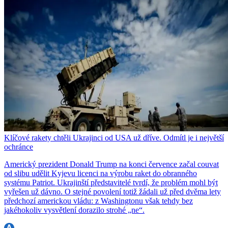
Klíčové rakety chtěli Ukrajinci od USA už dříve. Odmítl je i největší
ochránce
Americký prezident Donald Trump na konci července začal couvat
od slibu udělit Kyjevu licenci na výrobu raket do obranného
systému Patriot. Ukrajinští představitelé tvrdí, že problém mohl být
vyřešen už dávno. O stejné povolení totiž žádali už před dvěma lety
předchozí americkou vládu: z Washingtonu však tehdy bez
jakéhokoliv vysvětlení dorazilo strohé „ne“.