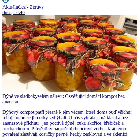
Aktuálně.cz - Zprávy
dnes, 16:40
Dýně ve sladkokyselém nálevu: Osvěžující domácí kompot bez
ananasu
Dýňový kompot patří přesně k těm věcem, které doma buď všichni
milují, nebo se jim roky vyhýbali. U nás vyhrála stará klasika bez
ananasové příchuti - jen poctivá dýně, cukr, skořice, hřebíček a
trocha citronu. Právě díky namočení do octové vody a krátkému
povaření zůstávají kostičky pevné, hezky zesklovatí a ve sklenici