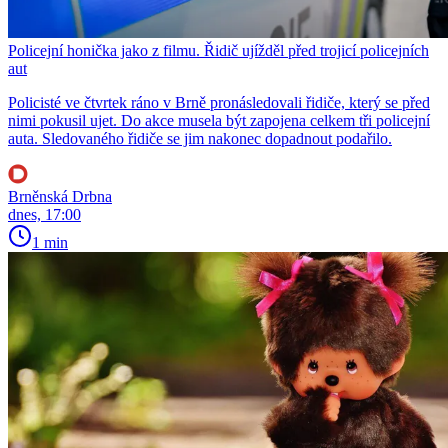
Policejní honička jako z filmu. Řidič ujížděl před trojicí policejních
aut
Policisté ve čtvrtek ráno v Brně pronásledovali řidiče, který se před
nimi pokusil ujet. Do akce musela být zapojena celkem tři policejní
auta. Sledovaného řidiče se jim nakonec dopadnout podařilo.
Brněnská Drbna
dnes, 17:00
1 min