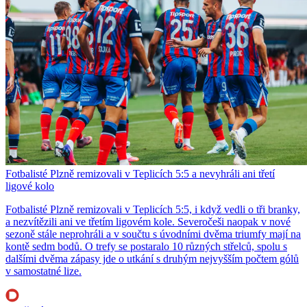
Fotbalisté Plzně remizovali v Teplicích 5:5 a nevyhráli ani třetí
ligové kolo
Fotbalisté Plzně remizovali v Teplicích 5:5, i když vedli o tři branky,
a nezvítězili ani ve třetím ligovém kole. Severočeši naopak v nové
sezoně stále neprohráli a v součtu s úvodními dvěma triumfy mají na
kontě sedm bodů. O trefy se postaralo 10 různých střelců, spolu s
dalšími dvěma zápasy jde o utkání s druhým nejvyšším počtem gólů
v samostatné lize.