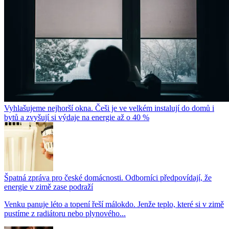
Vyhlašujeme nejhorší okna. Češi je ve velkém instalují do domů i
bytů a zvyšují si výdaje na energie až o 40 %
Špatná zpráva pro české domácnosti. Odborníci předpovídají, že
energie v zimě zase podraží
Venku panuje léto a topení řeší málokdo. Jenže teplo, které si v zimě
pustíme z radiátoru nebo plynového...