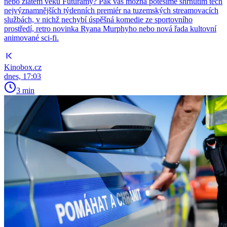
nebo zlatém věku Futuramy? Pak vás možná potěšíme shrnutím těch
nejvýznamnějších týdenních premiér na tuzemských streamovacích
službách, v nichž nechybí úspěšná komedie ze sportovního
prostředí, retro novinka Ryana Murphyho nebo nová řada kultovní
animované sci-fi.
Kinobox.cz
dnes, 17:03
3 min