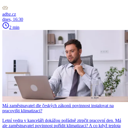
adbz.cz
dnes, 16:30
2 min
Má zaměstnavatel dle českých zákonů povinnost instalovat na
pracovišti klimatizaci?
Letní vedra v kanceláři dokážou pořádně ztrpčit pracovní den. Má
ale zaměstnavatel povinnost pořídit klimatizaci? A co když teplota