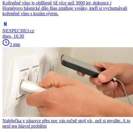
Kořeněné víno je oblíbené již více než 3000 let, dokonce i
Homérovo básnické dílo Ilias zmiňuje vojáky, kteří si vychutnávali
kořeněné víno s kozím sýrem.
NESPECHEJ.cz
dnes, 16:30
3 min
Nabíječka v zásuvce přes noc vás ročně stojí víc, než si myslíte. A to
není ten hlavní problém