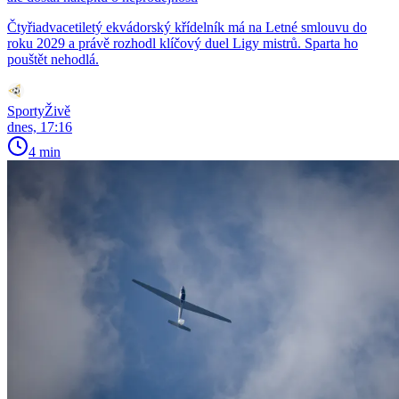
Čtyřiadvacetiletý ekvádorský křídelník má na Letné smlouvu do
roku 2029 a právě rozhodl klíčový duel Ligy mistrů. Sparta ho
pouštět nehodlá.
SportyŽivě
dnes, 17:16
4 min