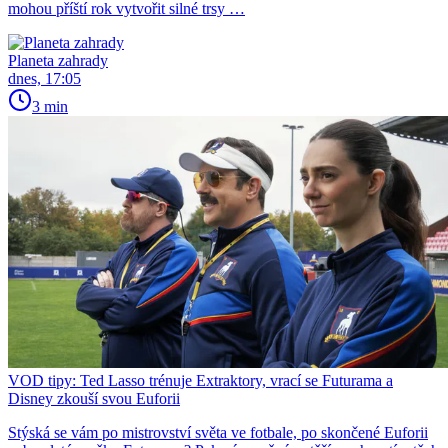
mohou příští rok vytvořit silné trsy …
Planeta zahrady
dnes, 17:05
3 min
VOD tipy: Ted Lasso trénuje Extraktory, vrací se Futurama a
Disney zkouší svou Euforii
Stýská se vám po mistrovství světa ve fotbale, po skončené Euforii