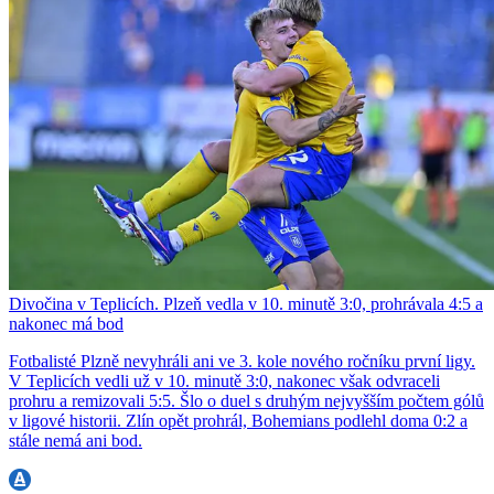
Divočina v Teplicích. Plzeň vedla v 10. minutě 3:0, prohrávala 4:5 a
nakonec má bod
Fotbalisté Plzně nevyhráli ani ve 3. kole nového ročníku první ligy.
V Teplicích vedli už v 10. minutě 3:0, nakonec však odvraceli
prohru a remizovali 5:5. Šlo o duel s druhým nejvyšším počtem gólů
v ligové historii. Zlín opět prohrál, Bohemians podlehl doma 0:2 a
stále nemá ani bod.