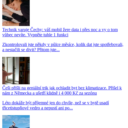
Technik varuje Čechy: váš mobil žere data i přes noc a vy o tom
vůbec nevíte. Vypněte tuhle 1 funkci
Zkontrolovali jste někdy v půlce měsíce, kolik dat jste spotřebovali,
a nestačili se divit? Přitom jste...
Češi přišli na geniální trik jak ochladit byt bez klimatizace. Přišel k
nám z Německa a ušetří klidně i 4 000 Kč za sezónu
Léto dokáže být příjemné jen do chvíle, než se v bytě usadí
třicetistupňové vedro a nepustí ani po...