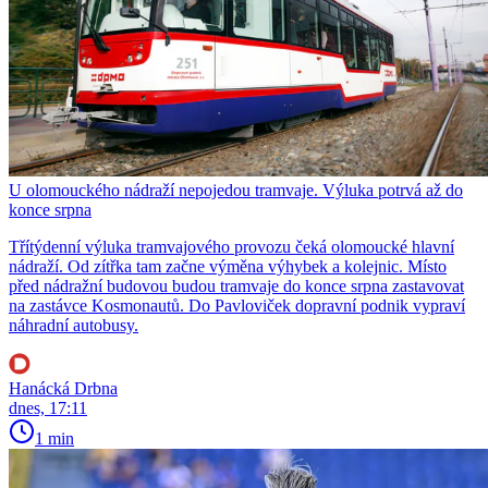
U olomouckého nádraží nepojedou tramvaje. Výluka potrvá až do
konce srpna
Třítýdenní výluka tramvajového provozu čeká olomoucké hlavní
nádraží. Od zítřka tam začne výměna výhybek a kolejnic. Místo
před nádražní budovou budou tramvaje do konce srpna zastavovat
na zastávce Kosmonautů. Do Pavloviček dopravní podnik vypraví
náhradní autobusy.
Hanácká Drbna
dnes, 17:11
1 min