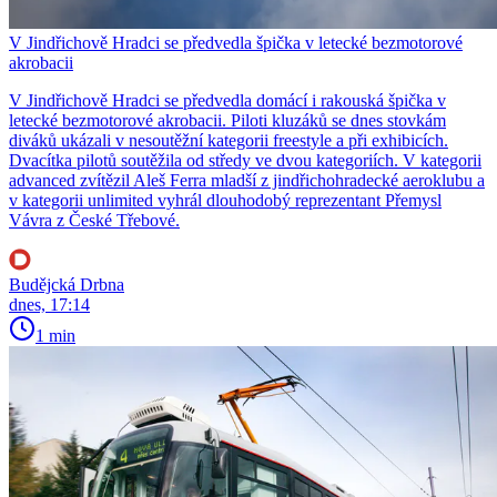
V Jindřichově Hradci se předvedla špička v letecké bezmotorové
akrobacii
V Jindřichově Hradci se předvedla domácí i rakouská špička v
letecké bezmotorové akrobacii. Piloti kluzáků se dnes stovkám
diváků ukázali v nesoutěžní kategorii freestyle a při exhibicích.
Dvacítka pilotů soutěžila od středy ve dvou kategoriích. V kategorii
advanced zvítězil Aleš Ferra mladší z jindřichohradecké aeroklubu a
v kategorii unlimited vyhrál dlouhodobý reprezentant Přemysl
Vávra z České Třebové.
Budějcká Drbna
dnes, 17:14
1 min