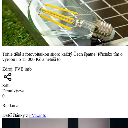
Tohle dělá s fotovoltaikou skoro každý Čech špatně. Přichází tím o
výrobu i o 15 000 Kč a netuší to
Zdroj
:
FVE.info
Sdílet
Denní
výzva
0
Reklama
Další články z
FVE.info