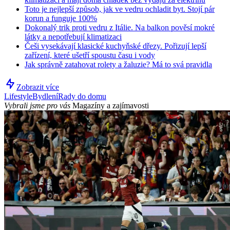
Toto je nejlepší způsob, jak ve vedru ochladit byt. Stojí pár
korun a funguje 100%
Dokonalý trik proti vedru z Itálie. Na balkon pověsí mokré
látky a nepotřebují klimatizaci
Češi vysekávají klasické kuchyňské dřezy. Pořizují lepší
zařízení, které ušetří spoustu času i vody
Jak správně zatahovat rolety a žaluzie? Má to svá pravidla
Zobrazit více
Lifestyle
Bydlení
Rady do domu
Vybrali jsme pro vás
Magazíny a zajímavosti