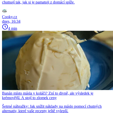
chutnají tak, jak si je pamatuji z domácí spíže.
Cooky.cz
dnes, 16:34
4 min
Banán místo másla v koláči? Zní to divně, ale výsledek je
krémovější. A stojí to zlomek ceny
Šetrné náhražky: Jak snížit náklady na máslo pomocí chutných
alternativ, které vaše recepty ještě vylepší.