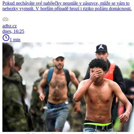
Pokud necháváte své nabíječky neustále v zásuvce, může se vám to
nehezky vymstít. V horším případě hrozí i riziko požáru domácnosti.
adbz.cz
dnes, 16:25
1 min