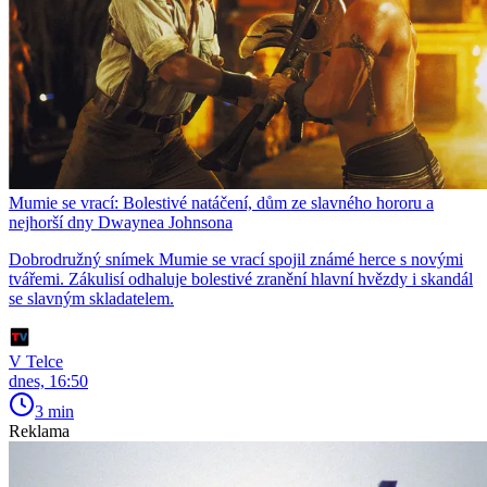
Mumie se vrací: Bolestivé natáčení, dům ze slavného hororu a
nejhorší dny Dwaynea Johnsona
Dobrodružný snímek Mumie se vrací spojil známé herce s novými
tvářemi. Zákulisí odhaluje bolestivé zranění hlavní hvězdy i skandál
se slavným skladatelem.
V Telce
dnes, 16:50
3 min
Reklama