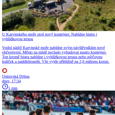
U Karvinského moře stojí nový kontejner. Nabídne bistro i
vyhlídkovou terasu
Vodní nádrž Karvinské moře nabídne svým návštěvníkům nové
občerstvení. Město na místě nechalo vybudovat gastro kontejner.
Ten kromě bistra nabídne i vyhlídkovou terasu nebo půjčovnu
lodiček a paddleboardů. Vše vyjde přibližně na 2,6 milionu korun.
Ostravská Drbna
dnes, 17:34
1 min