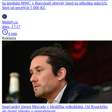
na letošním MWC v Barceloně objevily hned na několika stáncích.
Stojí od necelých 5 000 Kč.
Mobify.cz
dnes, 17:17
4 min
Reklama
Sparťanský klenot Mercado v hledáčku velkoklubů. Od Rosického
ale dostal nálepku o neprodejnosti