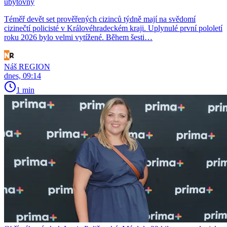
ubytovny
Téměř devět set prověřených cizinců týdně mají na svědomí
cizinečtí policisté v Královéhradeckém kraji. Uplynulé první pololetí
roku 2026 bylo velmi vytížené. Během šesti…
Náš REGION
dnes, 09:14
1 min