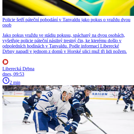
Policie šetří páteční pobodání v Tanvaldu jako pokus o vraždu dvou
osob
Jako pokus vraždu ve stádiu pokusu, spáchaný na dvou osobách,
vyšetřuje policie páteční násilný trestný čin, ke kterému došlo v
odpoledních hodinách v Tanvaldu. Podle informací Liberecké
Drbny napadl v jednom z domů v Horské ulici muž tři lidi nožem.
Liberecká Drbna
dnes, 09:53
2 min