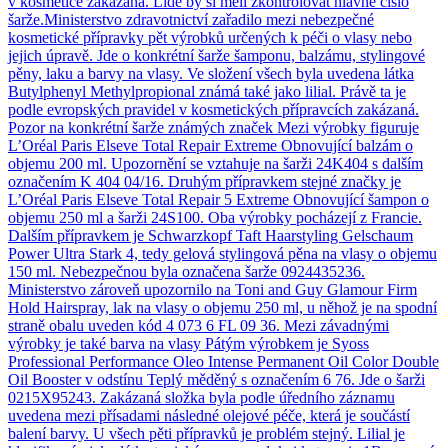
v kosmetice zakázaná. Lidé by si měli zkontrolovat hlavně číslo
šarže.Ministerstvo zdravotnictví zařadilo mezi nebezpečné
kosmetické přípravky pět výrobků určených k péči o vlasy nebo
jejich úpravě. Jde o konkrétní šarže šamponu, balzámu, stylingové
pěny, laku a barvy na vlasy. Ve složení všech byla uvedena látka
Butylphenyl Methylpropional známá také jako lilial. Právě ta je
podle evropských pravidel v kosmetických přípravcích zakázaná.
Pozor na konkrétní šarže známých značek Mezi výrobky figuruje
L’Oréal Paris Elseve Total Repair Extreme Obnovující balzám o
objemu 200 ml. Upozornění se vztahuje na šarži 24K404 s dalším
označením K 404 04/16. Druhým přípravkem stejné značky je
L’Oréal Paris Elseve Total Repair 5 Extreme Obnovující šampon o
objemu 250 ml a šarži 24S100. Oba výrobky pocházejí z Francie.
Dalším přípravkem je Schwarzkopf Taft Haarstyling Gelschaum
Power Ultra Stark 4, tedy gelová stylingová pěna na vlasy o objemu
150 ml. Nebezpečnou byla označena šarže 0924435236.
Ministerstvo zároveň upozornilo na Toni and Guy Glamour Firm
Hold Hairspray, lak na vlasy o objemu 250 ml, u něhož je na spodní
straně obalu uveden kód 4 073 6 FL 09 36. Mezi závadnými
výrobky je také barva na vlasy Pátým výrobkem je Syoss
Professional Performance Oleo Intense Permanent Oil Color Double
Oil Booster v odstínu Teplý měděný s označením 6 76. Jde o šarži
0215X95243. Zakázaná složka byla podle úředního záznamu
uvedena mezi přísadami následné olejové péče, která je součástí
balení barvy. U všech pěti přípravků je problém stejný. Lilial je