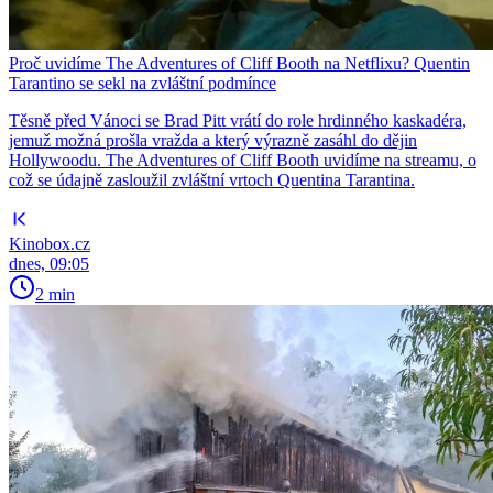
Proč uvidíme The Adventures of Cliff Booth na Netflixu? Quentin
Tarantino se sekl na zvláštní podmínce
Těsně před Vánoci se Brad Pitt vrátí do role hrdinného kaskadéra,
jemuž možná prošla vražda a který výrazně zasáhl do dějin
Hollywoodu. The Adventures of Cliff Booth uvidíme na streamu, o
což se údajně zasloužil zvláštní vrtoch Quentina Tarantina.
Kinobox.cz
dnes, 09:05
2 min