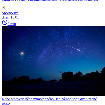
SportyŽivě
dnes, 10:01
3 min
Nebe předvede něco mimořádného. Jediná noc spojí dva vzácné
úkazy