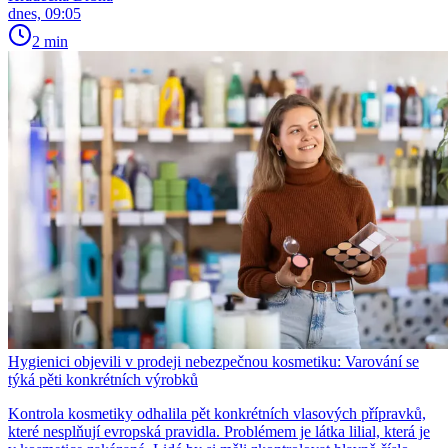
dnes, 09:05
2 min
Hygienici objevili v prodeji nebezpečnou kosmetiku: Varování se
týká pěti konkrétních výrobků
Kontrola kosmetiky odhalila pět konkrétních vlasových přípravků,
které nesplňují evropská pravidla. Problémem je látka lilial, která je