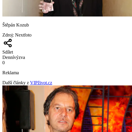
Štěpán Kozub
Zdroj
:
Nextfoto
Sdílet
Denní
výzva
0
Reklama
Další články z
VIPživot.cz