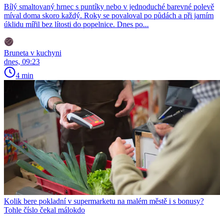
Bílý smaltovaný hrnec s puntíky nebo v jednoduché barevné polevě
míval doma skoro každý. Roky se povaloval po půdách a při jarním
úklidu mířil bez lítosti do popelnice. Dnes po...
Bruneta v kuchyni
dnes, 09:23
4 min
Kolik bere pokladní v supermarketu na malém městě i s bonusy?
Tohle číslo čekal málokdo