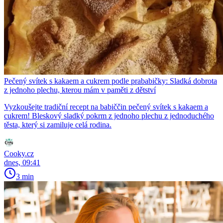
Pečený svítek s kakaem a cukrem podle prababičky: Sladká dobrota
z jednoho plechu, kterou mám v paměti z dětství
Vyzkoušejte tradiční recept na babiččin pečený svítek s kakaem a
cukrem! Bleskový sladký pokrm z jednoho plechu z jednoduchého
těsta, který si zamiluje celá rodina.
Cooky.cz
dnes, 09:41
3 min