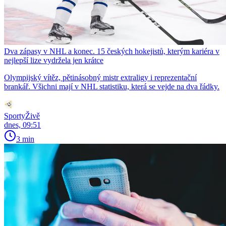
Dva zápasy v NHL a konec. 15 českých hokejistů, kterým kariéra v
nejlepší lize vydržela jen krátce
Olympijský vítěz, pětinásobný mistr extraligy i reprezentační
brankář. Všichni mají v NHL statistiku, která se vejde na dva řádky.
SportyŽivě
dnes, 09:51
3 min