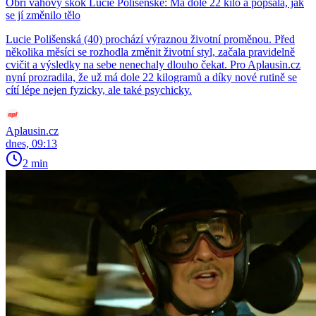
Obří váhový skok Lucie Polišenské: Má dole 22 kilo a popsala, jak
se jí změnilo tělo
Lucie Polišenská (40) prochází výraznou životní proměnou. Před
několika měsíci se rozhodla změnit životní styl, začala pravidelně
cvičit a výsledky na sebe nenechaly dlouho čekat. Pro Aplausin.cz
nyní prozradila, že už má dole 22 kilogramů a díky nové rutině se
cítí lépe nejen fyzicky, ale také psychicky.
Aplausin.cz
dnes, 09:13
2 min