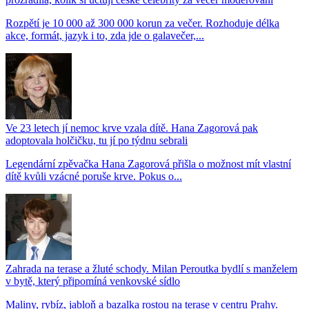
Rozpětí je 10 000 až 300 000 korun za večer. Rozhoduje délka
akce, formát, jazyk i to, zda jde o galavečer,...
Ve 23 letech jí nemoc krve vzala dítě. Hana Zagorová pak
adoptovala holčičku, tu jí po týdnu sebrali
Legendární zpěvačka Hana Zagorová přišla o možnost mít vlastní
dítě kvůli vzácné poruše krve. Pokus o...
Zahrada na terase a žluté schody. Milan Peroutka bydlí s manželem
v bytě, který připomíná venkovské sídlo
Maliny, rybíz, jabloň a bazalka rostou na terase v centru Prahy.