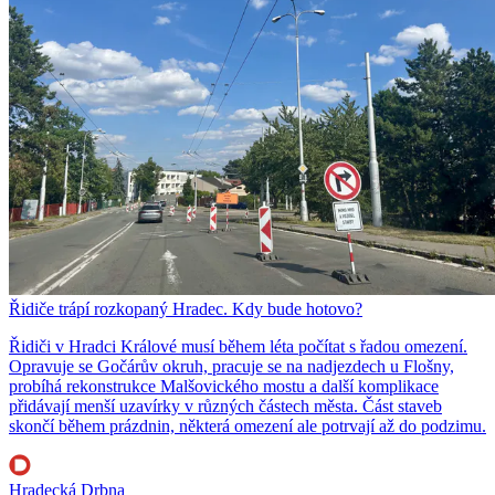
Řidiče trápí rozkopaný Hradec. Kdy bude hotovo?
Řidiči v Hradci Králové musí během léta počítat s řadou omezení.
Opravuje se Gočárův okruh, pracuje se na nadjezdech u Flošny,
probíhá rekonstrukce Malšovického mostu a další komplikace
přidávají menší uzavírky v různých částech města. Část staveb
skončí během prázdnin, některá omezení ale potrvají až do podzimu.
Hradecká Drbna