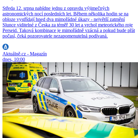
Středa 12. srpna nabídne jednu z opravdu výjimečných
astronomických nocí posledních let. Během několika hodin se na
obloze vystřídají hned dva mimořádné úkazy - největší zatmění
Slunce viditelné z Česka za téměř 30 let a vrchol meteorického roje
Perseid. Taková kombinace je mimořádně vzácná a pokud bude přát
počasí, čeká pozorovatele nezapomenutelná podívaná.
Aktuálně.cz - Magazín
dnes, 10:00