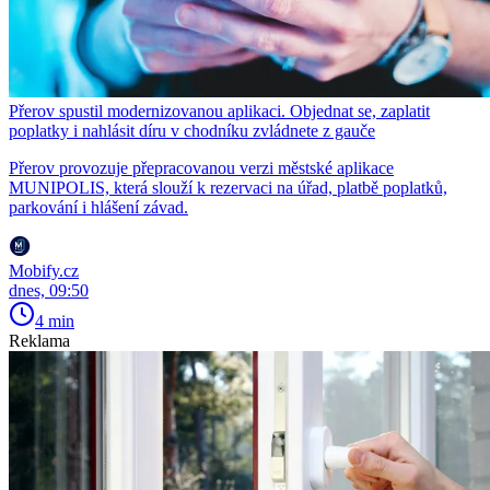
Přerov spustil modernizovanou aplikaci. Objednat se, zaplatit
poplatky i nahlásit díru v chodníku zvládnete z gauče
Přerov provozuje přepracovanou verzi městské aplikace
MUNIPOLIS, která slouží k rezervaci na úřad, platbě poplatků,
parkování i hlášení závad.
Mobify.cz
dnes, 09:50
4 min
Reklama