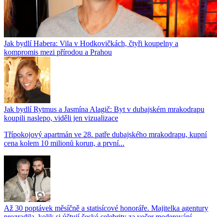
Jak bydlí Habera: Vila v Hodkovičkách, čtyři koupelny a
kompromis mezi přírodou a Prahou
Jak bydlí Rytmus a Jasmína Alagič: Byt v dubajském mrakodrapu
koupili naslepo, viděli jen vizualizace
Třípokojový apartmán ve 28. patře dubajského mrakodrapu, kupní
cena kolem 10 milionů korun, a první...
Až 30 poptávek měsíčně a statisícové honoráře. Majitelka agentury
prozradila, kolik si účtují české celebrity za večer moderování