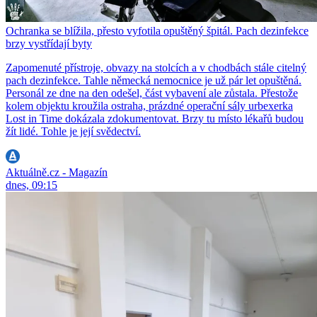
Ochranka se blížila, přesto vyfotila opuštěný špitál. Pach dezinfekce
brzy vystřídají byty
Zapomenuté přístroje, obvazy na stolcích a v chodbách stále citelný
pach dezinfekce. Tahle německá nemocnice je už pár let opuštěná.
Personál ze dne na den odešel, část vybavení ale zůstala. Přestože
kolem objektu kroužila ostraha, prázdné operační sály urbexerka
Lost in Time dokázala zdokumentovat. Brzy tu místo lékařů budou
žít lidé. Tohle je její svědectví.
Aktuálně.cz - Magazín
dnes, 09:15