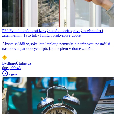
Přehřívání domácnosti lze výrazně omezit správným větráním i
zatemněním. Tyto triky fungují překvapivě dobře
Abyste zvládli vysoké letní teploty, nemusíte nic trénovat, postačí si
nastudovat pár dobrých tipů, jak s teplem v domě zatočit.
BydlímeÚtulně.cz
dnes, 09:48
2 min