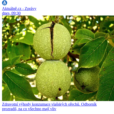
Aktuálně.cz - Zprávy
dnes, 09:30
Zdravotní výhody konzumace vlašských ořechů. Odborník
prozradil, na co všechno mají vliv