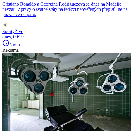
Cristiano Ronaldo a Georgina Rodríguezová se dnes na Madeiře
nevzali. Zprávy o svatbě stály na řetězci neověřených přepisů, ne na
pozvánce od páru.
SportyŽivě
dnes, 09:19
3 min
Reklama