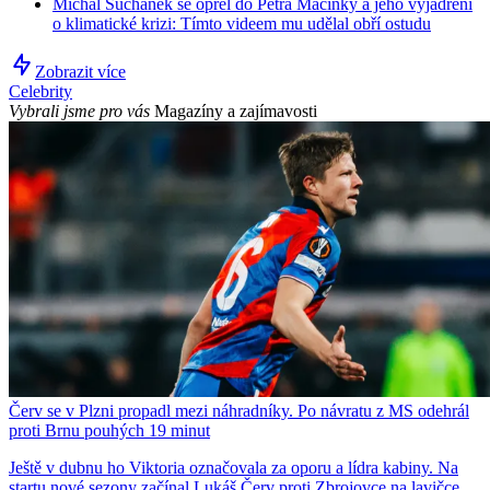
Michal Suchánek se opřel do Petra Macinky a jeho vyjádření
o klimatické krizi: Tímto videem mu udělal obří ostudu
Zobrazit více
Celebrity
Vybrali jsme pro vás
Magazíny a zajímavosti
Červ se v Plzni propadl mezi náhradníky. Po návratu z MS odehrál
proti Brnu pouhých 19 minut
Ještě v dubnu ho Viktoria označovala za oporu a lídra kabiny. Na
startu nové sezony začínal Lukáš Červ proti Zbrojovce na lavičce.