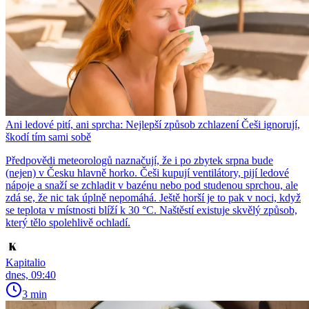
Ani ledové pití, ani sprcha: Nejlepší způsob zchlazení Češi ignorují,
škodí tím sami sobě
Předpovědi meteorologů naznačují, že i po zbytek srpna bude
(nejen) v Česku hlavně horko. Češi kupují ventilátory, pijí ledové
nápoje a snaží se zchladit v bazénu nebo pod studenou sprchou, ale
zdá se, že nic tak úplně nepomáhá. Ještě horší je to pak v noci, když
se teplota v místnosti blíží k 30 °C. Naštěstí existuje skvělý způsob,
který tělo spolehlivě ochladí.
Kapitalio
dnes, 09:40
3 min