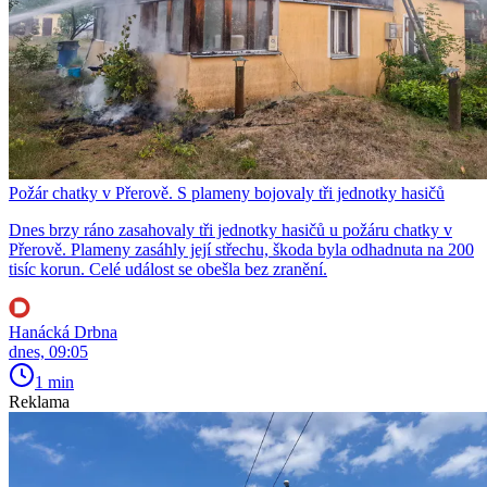
Požár chatky v Přerově. S plameny bojovaly tři jednotky hasičů
Dnes brzy ráno zasahovaly tři jednotky hasičů u požáru chatky v
Přerově. Plameny zasáhly její střechu, škoda byla odhadnuta na 200
tisíc korun. Celé událost se obešla bez zranění.
Hanácká Drbna
dnes, 09:05
1 min
Reklama