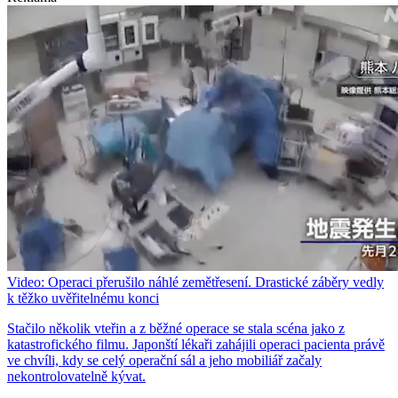
Video: Operaci přerušilo náhlé zemětřesení. Drastické záběry vedly
k těžko uvěřitelnému konci
Stačilo několik vteřin a z běžné operace se stala scéna jako z
katastrofického filmu. Japonští lékaři zahájili operaci pacienta právě
ve chvíli, kdy se celý operační sál a jeho mobiliář začaly
nekontrolovatelně kývat.