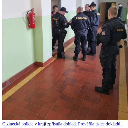
Cizinecká policie v kraji zpřísnila dohled. Prověřila tisíce dokladů i