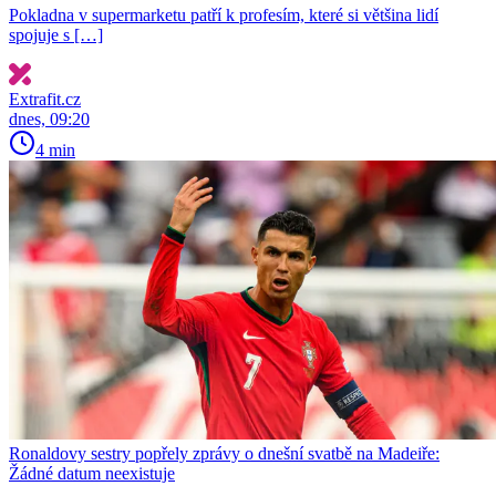
Pokladna v supermarketu patří k profesím, které si většina lidí
spojuje s […]
Extrafit.cz
dnes, 09:20
4 min
Ronaldovy sestry popřely zprávy o dnešní svatbě na Madeiře:
Žádné datum neexistuje