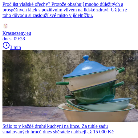
Proč jíst vlašské ořechy? Protože obsahují mnoho důležitých a
prospěšných látek s pozitivním vlivem na lidské zdraví. Už jen z
toho důvodu si zaslouží své místo v jídelníčku.
Krasnezeny.eu
dnes, 09:28
3 min
Stálo to v každé druhé kuchyni na lince. Za tuhle sadu
smaltovaných hrnců dnes sběratelé nabízejí až 15 000 Kč