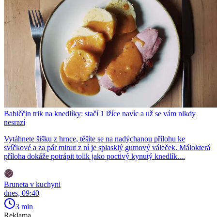
Babiččin trik na knedlíky: stačí 1 lžíce navíc a už se vám nikdy
nesrazí
Vytáhnete šišku z hrnce, těšíte se na nadýchanou přílohu ke
svíčkové a za pár minut z ní je splasklý gumový váleček. Málokterá
příloha dokáže potrápit tolik jako poctivý kynutý knedlík....
Bruneta v kuchyni
dnes, 09:40
3 min
Reklama