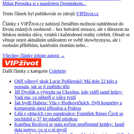
Milan Peroutka si s manželem Dominikem...
Tento článek byl publikován ze zdrojů
VIPživot.cz
Články z VIPŽivot.cz nabízejí čtenářům možnost nahlédnout do
života známých osobností – bez bulvární senzace, ale s důrazem na
lidskou stránku slávy, vztahů i každodenní reality celebrit. Obsah se
věnuje nejen aktuálním událostem ve světě showbyznysu, ale i
osobním příběhům, kariérním zlomům nebo...
Všechny články tohoto autora →
Další články z kategorie
Celebrity
Obří váhový skok Lucie Polišenské: Má dole 22 kilo a
popsala, jak se jí změnilo tělo
Jiří Dvořák o výjezdu na Ukrajinu, kde viděl samé hrůzy:
Vadí mu, co někteří o válce tvrdí
Jak bydlí Habera: Vila v Hodkovičkách, čtyři koupelny a
kompromis mezi přírodou a Prahou
Létá v oblacích i po osmdesátce: František Ringo Čech se
pochlubil o 37 let mladší pilotkou
Kateřina Brožová se stala terčem nepříjemné kritiky: Jasně
dala najevo, co si o ní myslí