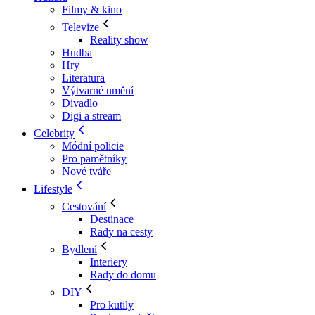
Filmy & kino
Televize
Reality show
Hudba
Hry
Literatura
Výtvarné umění
Divadlo
Digi a stream
Celebrity
Módní policie
Pro pamětníky
Nové tváře
Lifestyle
Cestování
Destinace
Rady na cesty
Bydlení
Interiery
Rady do domu
DIY
Pro kutily