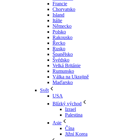
Francie
Chorvatsko
Island
Itálie
Německo
Polsko
Rakousko
Řecko
Rusko
Španělsko
Švédsko
Velká Británie
Rumunsko
Válka na Ukrajině
Maďarsko
Svět
USA
Blízký východ
Izrael
Palestina
Asie
Čína
Jižní Korea