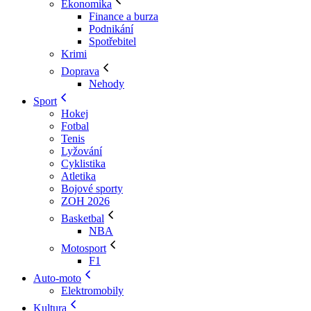
Ekonomika
Finance a burza
Podnikání
Spotřebitel
Krimi
Doprava
Nehody
Sport
Hokej
Fotbal
Tenis
Lyžování
Cyklistika
Atletika
Bojové sporty
ZOH 2026
Basketbal
NBA
Motosport
F1
Auto-moto
Elektromobily
Kultura