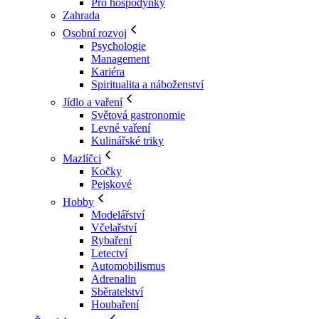
Pro hospodyňky
Zahrada
Osobní rozvoj
Psychologie
Management
Kariéra
Spiritualita a náboženství
Jídlo a vaření
Světová gastronomie
Levné vaření
Kulinářské triky
Mazlíčci
Kočky
Pejskové
Hobby
Modelářství
Včelařství
Rybaření
Letectví
Automobilismus
Adrenalin
Sběratelství
Houbaření