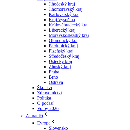
Jihočeský kraj
Jihomoravský kraj
Karlovarský kraj
Kraj Vysočina
Králověhradecký kraj
Liberecký kraj
Moravskoslezský kraj
Olomoucký kraj
Pardubický kraj
Plzeňský kraj
Středočeský kraj
Ústecký kraj
Zlínský kraj
Praha
Brno
Ostrava
Školství
Zdravotnictví
Politika
O počasí
Volby 2026
Zahraničí
Evropa
Slovensko