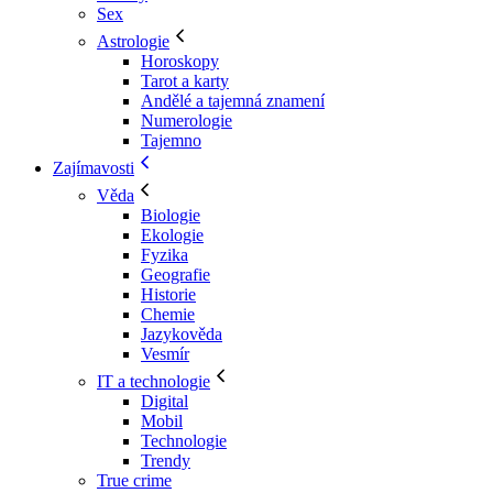
Sex
Astrologie
Horoskopy
Tarot a karty
Andělé a tajemná znamení
Numerologie
Tajemno
Zajímavosti
Věda
Biologie
Ekologie
Fyzika
Geografie
Historie
Chemie
Jazykověda
Vesmír
IT a technologie
Digital
Mobil
Technologie
Trendy
True crime