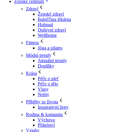
Ženské centrum
Zdraví
Ženské zdraví
Babiččina lékárna
Hubnutí
Duševní zdraví
Wellbeing
Fitness
Jóga a pilates
Módní trendy
Aktuální trendy
Doplňky
Krása
Péče o pleť
Péče o tělo
Vlasy
Nehty
Příběhy ze života
Inspirativní ženy
Rodina & komunita
Výchova
Přátelství
Vztahy