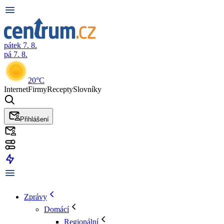
pátek 7. 8.
pá 7. 8.
20°C
Internet
Firmy
Recepty
Slovníky
Přihlášení
Zprávy
Domácí
Regionální