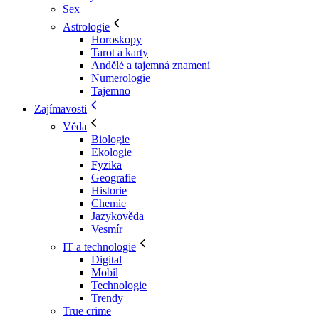
Sex
Astrologie
Horoskopy
Tarot a karty
Andělé a tajemná znamení
Numerologie
Tajemno
Zajímavosti
Věda
Biologie
Ekologie
Fyzika
Geografie
Historie
Chemie
Jazykověda
Vesmír
IT a technologie
Digital
Mobil
Technologie
Trendy
True crime