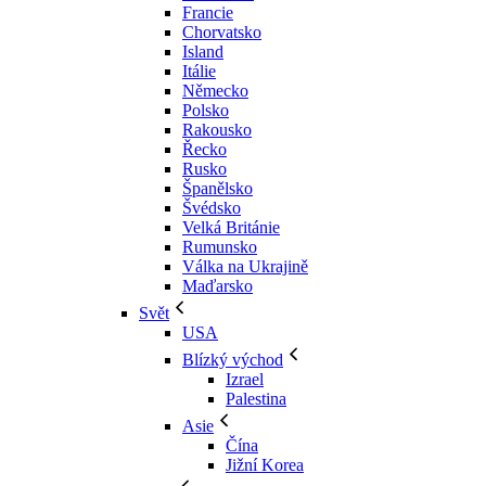
Francie
Chorvatsko
Island
Itálie
Německo
Polsko
Rakousko
Řecko
Rusko
Španělsko
Švédsko
Velká Británie
Rumunsko
Válka na Ukrajině
Maďarsko
Svět
USA
Blízký východ
Izrael
Palestina
Asie
Čína
Jižní Korea