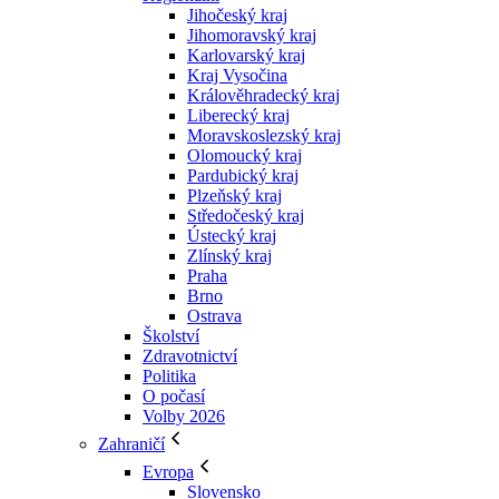
Jihočeský kraj
Jihomoravský kraj
Karlovarský kraj
Kraj Vysočina
Králověhradecký kraj
Liberecký kraj
Moravskoslezský kraj
Olomoucký kraj
Pardubický kraj
Plzeňský kraj
Středočeský kraj
Ústecký kraj
Zlínský kraj
Praha
Brno
Ostrava
Školství
Zdravotnictví
Politika
O počasí
Volby 2026
Zahraničí
Evropa
Slovensko