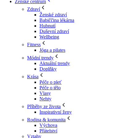
Ženské centrum
Zdraví
Ženské zdraví
Babiččina lékárna
Hubnutí
Duševní zdraví
Wellbeing
Fitness
Jóga a pilates
Módní trendy
Aktuální trendy
Doplňky
Krása
Péče o pleť
Péče o tělo
Vlasy
Nehty
Příběhy ze života
Inspirativní ženy
Rodina & komunita
Výchova
Přátelství
Vztahy