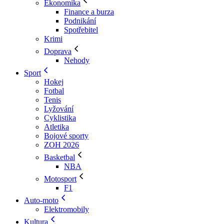
Ekonomika
Finance a burza
Podnikání
Spotřebitel
Krimi
Doprava
Nehody
Sport
Hokej
Fotbal
Tenis
Lyžování
Cyklistika
Atletika
Bojové sporty
ZOH 2026
Basketbal
NBA
Motosport
F1
Auto-moto
Elektromobily
Kultura