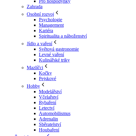
Pro hospodyňky
Zahrada
Osobní rozvoj
Psychologie
Management
Kariéra
Spiritualita a náboženství
Jídlo a vaření
Světová gastronomie
Levné vaření
Kulinářské triky
Mazlíčci
Kočky
Pejskové
Hobby
Modelářství
Včelařství
Rybaření
Letectví
Automobilismus
Adrenalin
Sběratelství
Houbaření