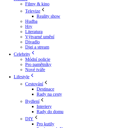
Filmy & kino
Televize
Reality show
Hudba
Hry
Literatura
Výtvarné umění
Divadlo
Digi a stream
Celebrity
Módní policie
Pro pamětníky
Nové tváře
Lifestyle
Cestování
Destinace
Rady na cesty
Bydlení
Interiery
Rady do domu
DIY
Pro kutily