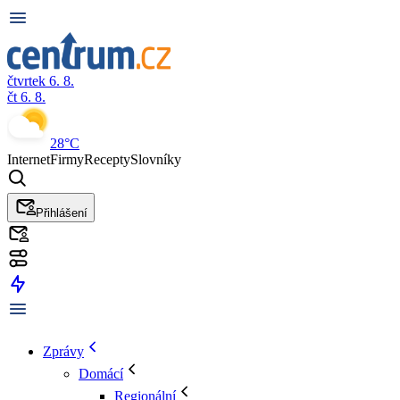
čtvrtek 6. 8.
čt 6. 8.
28°C
Internet
Firmy
Recepty
Slovníky
Přihlášení
Zprávy
Domácí
Regionální