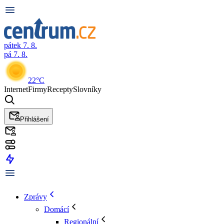
pátek 7. 8.
pá 7. 8.
22°C
Internet
Firmy
Recepty
Slovníky
Přihlášení
Zprávy
Domácí
Regionální