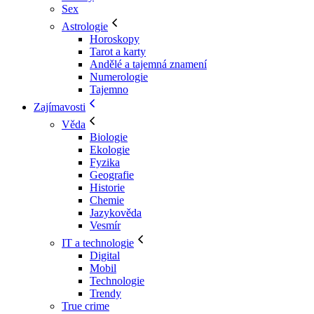
Sex
Astrologie
Horoskopy
Tarot a karty
Andělé a tajemná znamení
Numerologie
Tajemno
Zajímavosti
Věda
Biologie
Ekologie
Fyzika
Geografie
Historie
Chemie
Jazykověda
Vesmír
IT a technologie
Digital
Mobil
Technologie
Trendy
True crime