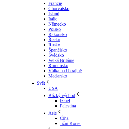
Francie
Chorvatsko
Island
Itálie
Německo
Polsko
Rakousko
Řecko
Rusko
Španělsko
Švédsko
Velká Británie
Rumunsko
Válka na Ukrajině
Maďarsko
Svět
USA
Blízký východ
Izrael
Palestina
Asie
Čína
Jižní Korea