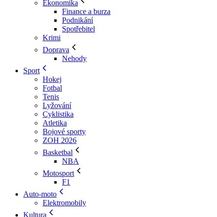
Ekonomika
Finance a burza
Podnikání
Spotřebitel
Krimi
Doprava
Nehody
Sport
Hokej
Fotbal
Tenis
Lyžování
Cyklistika
Atletika
Bojové sporty
ZOH 2026
Basketbal
NBA
Motosport
F1
Auto-moto
Elektromobily
Kultura