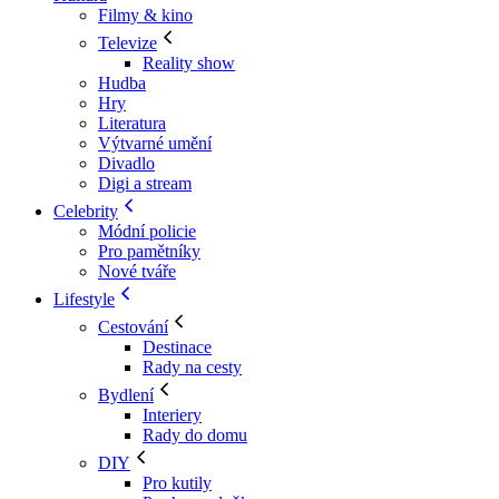
Filmy & kino
Televize
Reality show
Hudba
Hry
Literatura
Výtvarné umění
Divadlo
Digi a stream
Celebrity
Módní policie
Pro pamětníky
Nové tváře
Lifestyle
Cestování
Destinace
Rady na cesty
Bydlení
Interiery
Rady do domu
DIY
Pro kutily