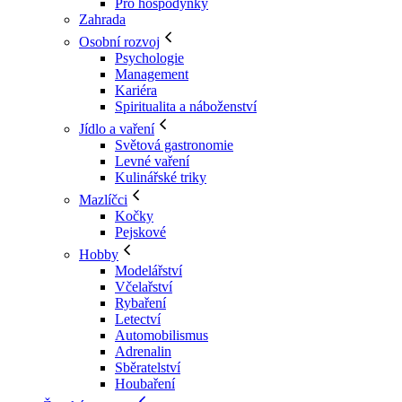
Pro hospodyňky
Zahrada
Osobní rozvoj
Psychologie
Management
Kariéra
Spiritualita a náboženství
Jídlo a vaření
Světová gastronomie
Levné vaření
Kulinářské triky
Mazlíčci
Kočky
Pejskové
Hobby
Modelářství
Včelařství
Rybaření
Letectví
Automobilismus
Adrenalin
Sběratelství
Houbaření