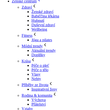
Ženské centrum
Zdraví
Ženské zdraví
Babiččina lékárna
Hubnutí
Duševní zdraví
Wellbeing
Fitness
Jóga a pilates
Módní trendy
Aktuální trendy
Doplňky
Krása
Péče o pleť
Péče o tělo
Vlasy
Nehty
Příběhy ze života
Inspirativní ženy
Rodina & komunita
Výchova
Přátelství
Vztahy