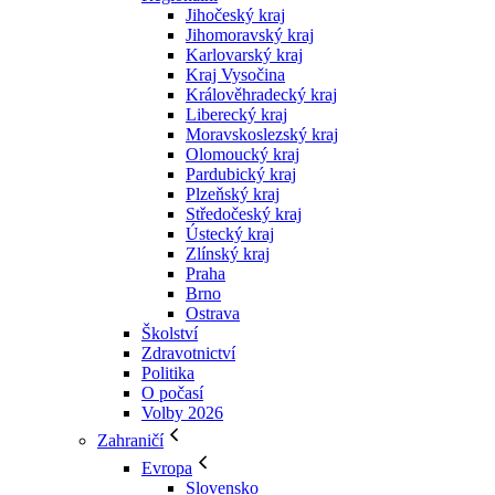
Jihočeský kraj
Jihomoravský kraj
Karlovarský kraj
Kraj Vysočina
Králověhradecký kraj
Liberecký kraj
Moravskoslezský kraj
Olomoucký kraj
Pardubický kraj
Plzeňský kraj
Středočeský kraj
Ústecký kraj
Zlínský kraj
Praha
Brno
Ostrava
Školství
Zdravotnictví
Politika
O počasí
Volby 2026
Zahraničí
Evropa
Slovensko