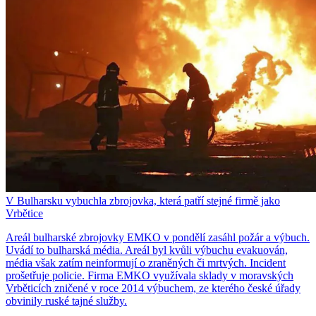
V Bulharsku vybuchla zbrojovka, která patří stejné firmě jako
Vrbětice
Areál bulharské zbrojovky EMKO v pondělí zasáhl požár a výbuch.
Uvádí to bulharská média. Areál byl kvůli výbuchu evakuován,
média však zatím neinformují o zraněných či mrtvých. Incident
prošetřuje policie. Firma EMKO využívala sklady v moravských
Vrběticích zničené v roce 2014 výbuchem, ze kterého české úřady
obvinily ruské tajné služby.