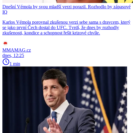
Dnešní Vémola by svou mladší verzi porazil. Rozhodlo by zápasové
IQ
Karlos Vémola porovnal zkušenou verzi sebe sama s dravcem, který
se jako první Čech dostal do UFC. Tvrdí, že dnes by rozhodly
zkušenosti, kondice a schopnost řešit krizové chvíle.
MMAMAG.cz
dnes, 12:25
1 min