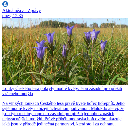
Aktuálně.cz - Zprávy
dnes, 12:35
Louky Českého lesa pokryly modré květy. Jsou zásadní pro přežití
vzácného motýla
Na vlhkých loukách Českého lesa právě kvete hořec hořepník. Jeho
sytě modré květy nabízejí úchvatnou podívanou. Málokdo ale ví, že
jsou tyto rostliny naprosto zásadní pro přežití jednoho z našich
nejvzácnějších motýlů. Právě příběh modráska hořcového ukazuje,
jaká jsou v přírodě jedinečná partnerství, která stojí za ochranu.