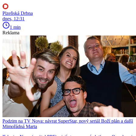
Plzeňská Drbna
dnes, 12:31
1 min
Reklama
Podzim na TV Nova: návrat SuperStar, nový seriál Boží plán a další
Mimořádná Marta