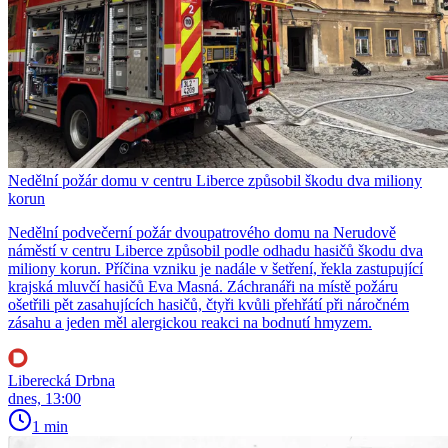
Nedělní požár domu v centru Liberce způsobil škodu dva miliony
korun
Nedělní podvečerní požár dvoupatrového domu na Nerudově
náměstí v centru Liberce způsobil podle odhadu hasičů škodu dva
miliony korun. Příčina vzniku je nadále v šetření, řekla zastupující
krajská mluvčí hasičů Eva Masná. Záchranáři na místě požáru
ošetřili pět zasahujících hasičů, čtyři kvůli přehřátí při náročném
zásahu a jeden měl alergickou reakci na bodnutí hmyzem.
Liberecká Drbna
dnes, 13:00
1 min