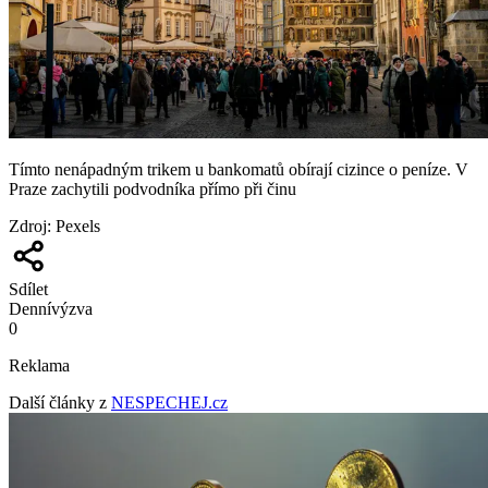
Tímto nenápadným trikem u bankomatů obírají cizince o peníze. V
Praze zachytili podvodníka přímo při činu
Zdroj
:
Pexels
Sdílet
Denní
výzva
0
Reklama
Další články z
NESPECHEJ.cz