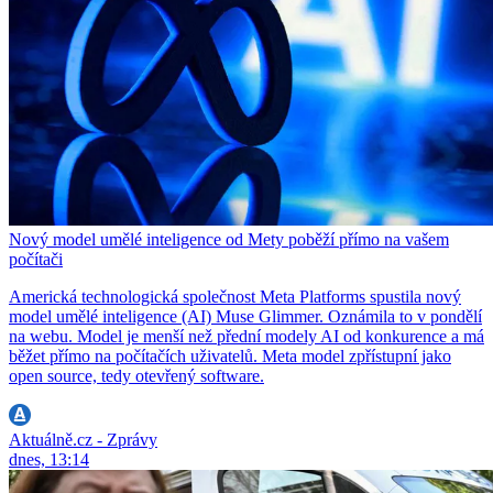
Nový model umělé inteligence od Mety poběží přímo na vašem
počítači
Americká technologická společnost Meta Platforms spustila nový
model umělé inteligence (AI) Muse Glimmer. Oznámila to v pondělí
na webu. Model je menší než přední modely AI od konkurence a má
běžet přímo na počítačích uživatelů. Meta model zpřístupní jako
open source, tedy otevřený software.
Aktuálně.cz - Zprávy
dnes, 13:14