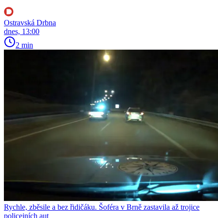
Ostravská Drbna
dnes, 13:00
2 min
Rychle, zběsile a bez řidičáku. Šoféra v Brně zastavila až trojice
policejních aut