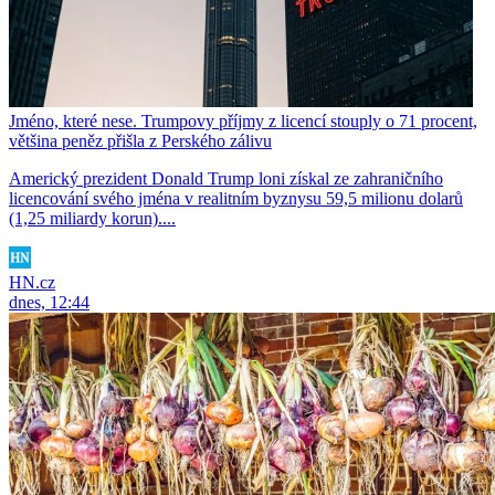
Jméno, které nese. Trumpovy příjmy z licencí stouply o 71 procent,
většina peněz přišla z Perského zálivu
Americký prezident Donald Trump loni získal ze zahraničního
licencování svého jména v realitním byznysu 59,5 milionu dolarů
(1,25 miliardy korun)....
HN.cz
dnes, 12:44