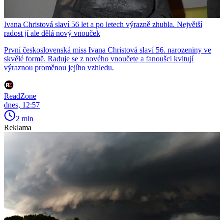
Ivana Christová slaví 56 let a po letech výrazně zhubla. Největší
radost jí ale dělá nový vnouček
První československá miss Ivana Christová slaví 56. narozeniny ve
skvělé formě. Raduje se z nového vnoučete a fanoušci kvitují
výraznou proměnou jejího vzhledu.
ReadZone
dnes, 12:57
2 min
Reklama