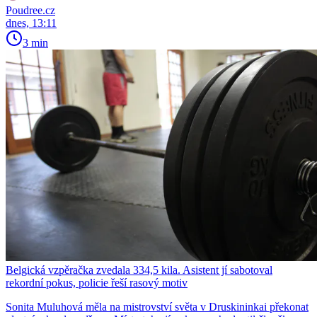
Poudree.cz
dnes, 13:11
3 min
Belgická vzpěračka zvedala 334,5 kila. Asistent jí sabotoval
rekordní pokus, policie řeší rasový motiv
Sonita Muluhová měla na mistrovství světa v Druskininkai překonat