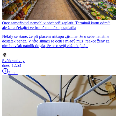
Otec samoživitel nemohl v obchodě zaplatit. Terminál kartu odmítl,
ale žena čekající ve frontě mu nákup zaplatila
Někdy se stane, že při placení nákupu zjistíme, že u sebe nemáme
dostatek peněz. V této situaci se ocitl i mladý muž, reakce ženy za
ním ho však natolik dojala, že se o svůj zážitek [...]...
Světkreativity
dnes, 12:53
2 min