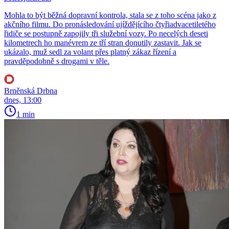
Mohla to být běžná dopravní kontrola, stala se z toho scéna jako z
akčního filmu. Do pronásledování ujíždějícího čtyřiadvacetiletého
řidiče se postupně zapojily tři služební vozy. Po necelých deseti
kilometrech ho manévrem ze tří stran donutily zastavit. Jak se
ukázalo, muž sedl za volant přes platný zákaz řízení a
pravděpodobně s drogami v těle.
Brněnská Drbna
dnes, 13:00
1 min