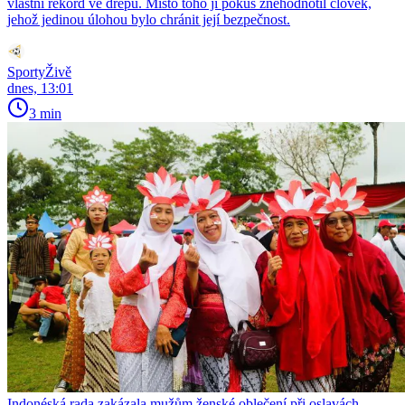
vlastní rekord ve dřepu. Místo toho jí pokus znehodnotil člověk,
jehož jedinou úlohou bylo chránit její bezpečnost.
SportyŽivě
dnes, 13:01
3 min
Indonéská rada zakázala mužům ženské oblečení při oslavách