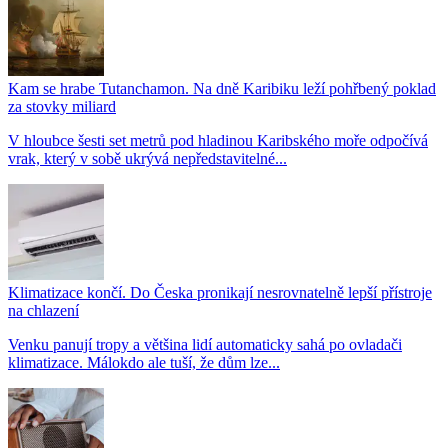
Kam se hrabe Tutanchamon. Na dně Karibiku leží pohřbený poklad
za stovky miliard
V hloubce šesti set metrů pod hladinou Karibského moře odpočívá
vrak, který v sobě ukrývá nepředstavitelné...
Klimatizace končí. Do Česka pronikají nesrovnatelně lepší přístroje
na chlazení
Venku panují tropy a většina lidí automaticky sahá po ovladači
klimatizace. Málokdo ale tuší, že dům lze...