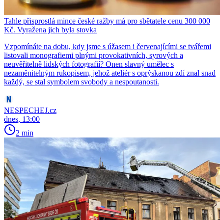
Tahle přisprostlá mince české ražby má pro sbětatele cenu 300 000
Kč. Vyražena jich byla stovka
Vzpomínáte na dobu, kdy jsme s úžasem i červenajícími se tvářemi
listovali monografiemi plnými provokativních, syrových a
neuvěřitelně lidských fotografií? Onen slavný umělec s
nezaměnitelným rukopisem, jehož ateliér s oprýskanou zdí znal snad
každý, se stal symbolem svobody a nespoutanosti.
NESPECHEJ.cz
dnes, 13:00
2 min