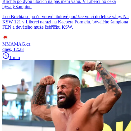
Brichta po dvou útocích na pás mění váhu. V Liberci ho čeká
bývalý šampion
Leo Brichta se po červnové titulové porážce vrací do lehké váhy. Na
KSW 121 v Liberci narazí na Kacpera Formelu, bývalého šampiona
FEN a devátého muže žebříčku KSW.
MMAMAG.cz
dnes, 12:28
1 min