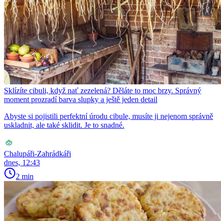
Sklízíte cibuli, když nať zezelená? Děláte to moc brzy. Správný
moment prozradí barva slupky a ještě jeden detail
Abyste si pojistili perfektní úrodu cibule, musíte ji nejenom správně
uskladnit, ale také sklidit. Je to snadné.
Chalupáři-Zahrádkáři
dnes, 12:43
2 min