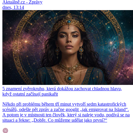
Aktuálně.cz - Zprávy
dnes, 13:14
5 znamení zvěrokruhu, která dokážou zachovat chladnou hlavu,
když ostatní začínají panikařit
Někdo při problému během tří minut vytvoří sedm katastrofických
scénářů, odešle pět zpráv a začne googlit „jak emigrovat na Island“.
A potom je v místnosti ten člověk, který si naleje vodu, podívá se na
situaci a řekne: „Dobře. Co můžeme udělat jako první?“