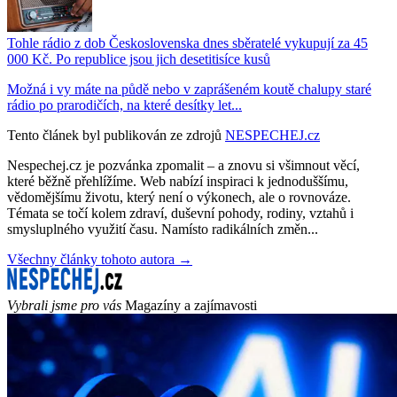
Tohle rádio z dob Československa dnes sběratelé vykupují za 45
000 Kč. Po republice jsou jich desetitisíce kusů
Možná i vy máte na půdě nebo v zaprášeném koutě chalupy staré
rádio po prarodičích, na které desítky let...
Tento článek byl publikován ze zdrojů
NESPECHEJ.cz
Nespechej.cz je pozvánka zpomalit – a znovu si všimnout věcí,
které běžně přehlížíme. Web nabízí inspiraci k jednoduššímu,
vědomějšímu životu, který není o výkonech, ale o rovnováze.
Témata se točí kolem zdraví, duševní pohody, rodiny, vztahů i
smysluplného využití času. Namísto radikálních změn...
Všechny články tohoto autora →
Vybrali jsme pro vás
Magazíny a zajímavosti