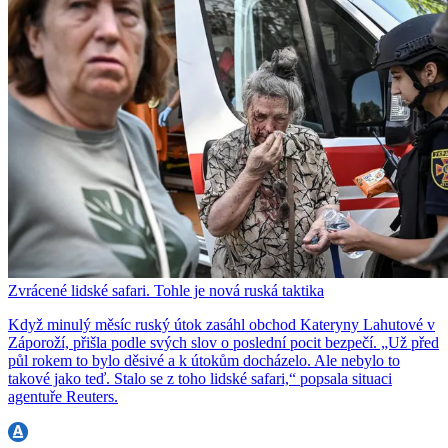
Zvrácené lidské safari. Tohle je nová ruská taktika
Když minulý měsíc ruský útok zasáhl obchod Kateryny Lahutové v
Záporoží, přišla podle svých slov o poslední pocit bezpečí. „Už před
půl rokem to bylo děsivé a k útokům docházelo. Ale nebylo to
takové jako teď. Stalo se z toho lidské safari,“ popsala situaci
agentuře Reuters.