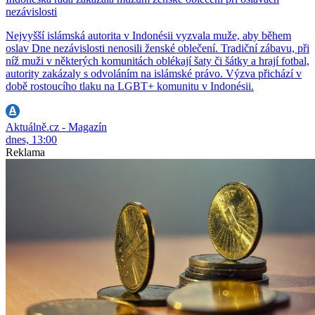
nezávislosti
Nejvyšší islámská autorita v Indonésii vyzvala muže, aby během
oslav Dne nezávislosti nenosili ženské oblečení. Tradiční zábavu, při
níž muži v některých komunitách oblékají šaty či šátky a hrají fotbal,
autority zakázaly s odvoláním na islámské právo. Výzva přichází v
době rostoucího tlaku na LGBT+ komunitu v Indonésii.
Aktuálně.cz - Magazín
dnes, 13:00
Reklama