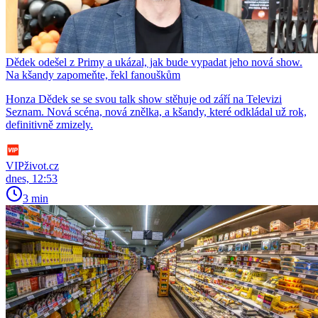
Dědek odešel z Primy a ukázal, jak bude vypadat jeho nová show.
Na kšandy zapomeňte, řekl fanouškům
Honza Dědek se se svou talk show stěhuje od září na Televizi
Seznam. Nová scéna, nová znělka, a kšandy, které odkládal už rok,
definitivně zmizely.
VIPživot.cz
dnes, 12:53
3 min