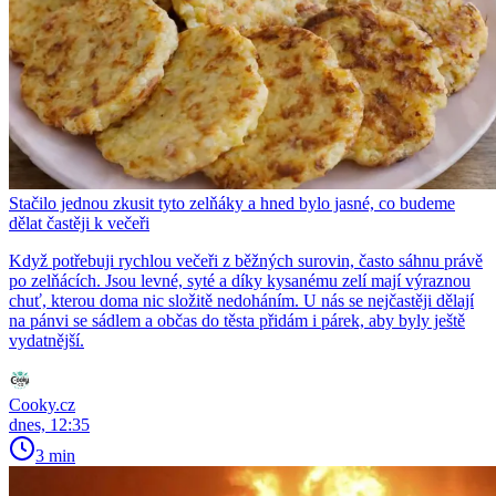
Stačilo jednou zkusit tyto zelňáky a hned bylo jasné, co budeme
dělat častěji k večeři
Když potřebuji rychlou večeři z běžných surovin, často sáhnu právě
po zelňácích. Jsou levné, syté a díky kysanému zelí mají výraznou
chuť, kterou doma nic složitě nedoháním. U nás se nejčastěji dělají
na pánvi se sádlem a občas do těsta přidám i párek, aby byly ještě
vydatnější.
Cooky.cz
dnes, 12:35
3 min