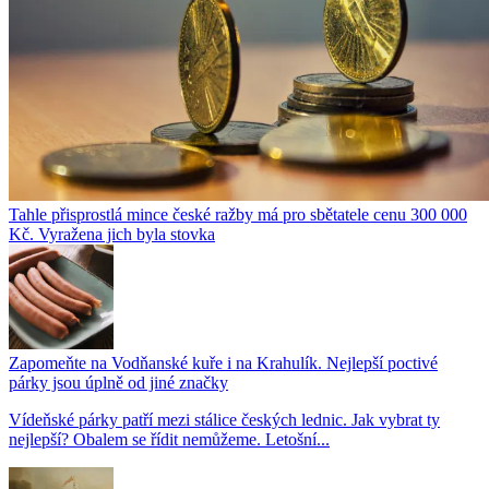
Tahle přisprostlá mince české ražby má pro sbětatele cenu 300 000
Kč. Vyražena jich byla stovka
Zapomeňte na Vodňanské kuře i na Krahulík. Nejlepší poctivé
párky jsou úplně od jiné značky
Vídeňské párky patří mezi stálice českých lednic. Jak vybrat ty
nejlepší? Obalem se řídit nemůžeme. Letošní...