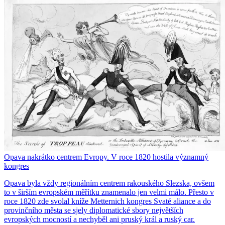
Opava nakrátko centrem Evropy. V roce 1820 hostila významný
kongres
Opava byla vždy regionálním centrem rakouského Slezska, ovšem
to v širším evropském měřítku znamenalo jen velmi málo. Přesto v
roce 1820 zde svolal kníže Metternich kongres Svaté aliance a do
provinčního města se sjely diplomatické sbory největších
evropských mocností a nechyběl ani pruský král a ruský car.