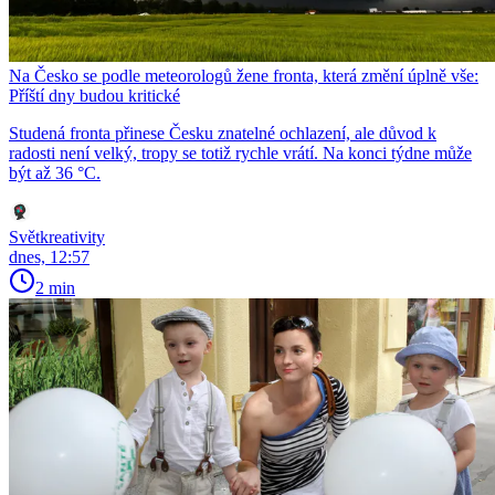
Na Česko se podle meteorologů žene fronta, která změní úplně vše:
Příští dny budou kritické
Studená fronta přinese Česku znatelné ochlazení, ale důvod k
radosti není velký, tropy se totiž rychle vrátí. Na konci týdne může
být až 36 °C.
Světkreativity
dnes, 12:57
2 min