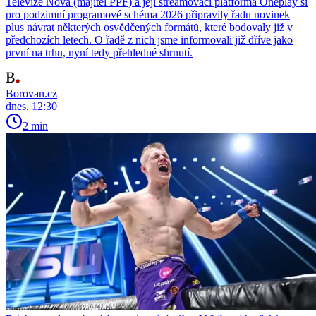
Televize Nova (majitel PPF) a její streamovací platforma Oneplay si
pro podzimní programové schéma 2026 připravily řadu novinek
plus návrat některých osvědčených formátů, které bodovaly již v
předchozích letech. O řadě z nich jsme informovali již dříve jako
první na trhu, nyní tedy přehledné shrnutí.
Borovan.cz
dnes, 12:30
2 min