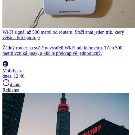
Wi-Fi signál až 500 metrů od routeru. Stačí znát jeden trik, který
většina lidí ignoruje
Žádný router na světě nevystřelí Wi-Fi půl kilometru. Těch 500
metrů vzniká jinak, a klíč je překvapivě jednoduchý.
Mobify.cz
dnes, 12:46
4 min
Reklama