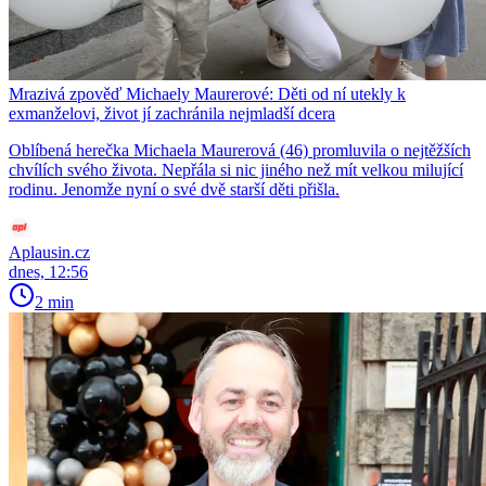
Mrazivá zpověď Michaely Maurerové: Děti od ní utekly k
exmanželovi, život jí zachránila nejmladší dcera
Oblíbená herečka Michaela Maurerová (46) promluvila o nejtěžších
chvílích svého života. Nepřála si nic jiného než mít velkou milující
rodinu. Jenomže nyní o své dvě starší děti přišla.
Aplausin.cz
dnes, 12:56
2 min