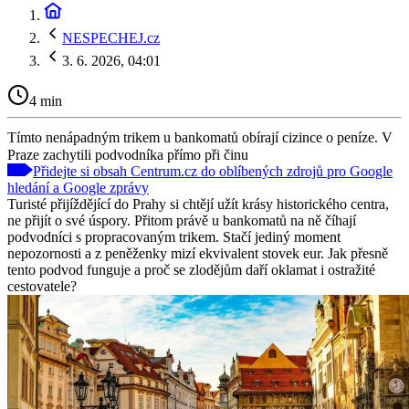
NESPECHEJ.cz
3. 6. 2026, 04:01
4 min
Tímto nenápadným trikem u bankomatů obírají cizince o peníze. V
Praze zachytili podvodníka přímo při činu
Přidejte si obsah Centrum.cz do oblíbených zdrojů pro Google
hledání a Google zprávy
Turisté přijíždějící do Prahy si chtějí užít krásy historického centra,
ne přijít o své úspory. Přitom právě u bankomatů na ně číhají
podvodníci s propracovaným trikem. Stačí jediný moment
nepozornosti a z peněženky mizí ekvivalent stovek eur. Jak přesně
tento podvod funguje a proč se zlodějům daří oklamat i ostražité
cestovatele?