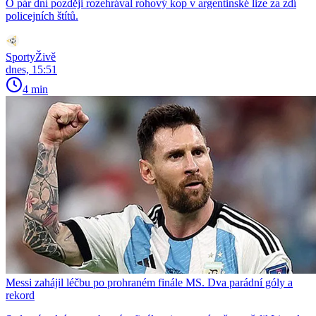
O pár dní později rozehrával rohový kop v argentinské lize za zdí
policejních štítů.
SportyŽivě
dnes, 15:51
4 min
Messi zahájil léčbu po prohraném finále MS. Dva parádní góly a
rekord