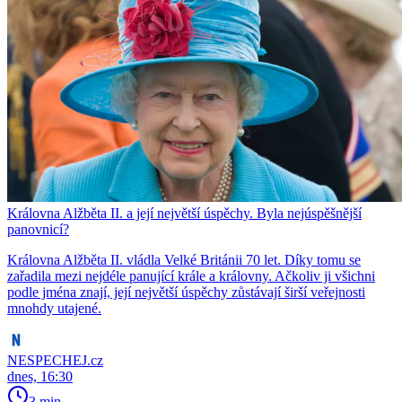
Královna Alžběta II. a její největší úspěchy. Byla nejúspěšnější
panovnicí?
Královna Alžběta II. vládla Velké Británii 70 let. Díky tomu se
zařadila mezi nejdéle panující krále a královny. Ačkoliv ji všichni
podle jména znají, její největší úspěchy zůstávají širší veřejnosti
mnohdy utajené.
NESPECHEJ.cz
dnes, 16:30
3 min