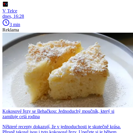
V Telce
dnes, 16:28
3 min
Reklama
Kokosové řezy se šlehačkou: Jednoduchý moučník, který si
zamiluje celá rodina
Některé recepty dokazují, že v jednoduchosti je skutečně krása.
Přesně takové jsou i tyto kokosové řezy. Upečete si je během