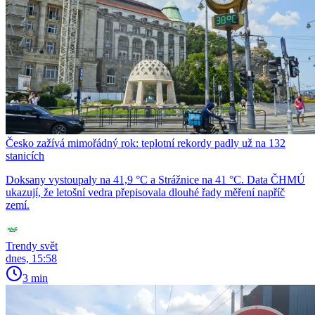
Česko zažívá mimořádný rok: teplotní rekordy padly už na 132
stanicích
Doksany vystoupaly na 41,9 °C a Strážnice na 41 °C. Data ČHMÚ
ukazují, že letošní vedra přepisovala dlouhé řady měření napříč
zemí.
Trendy svět
dnes, 15:58
3 min