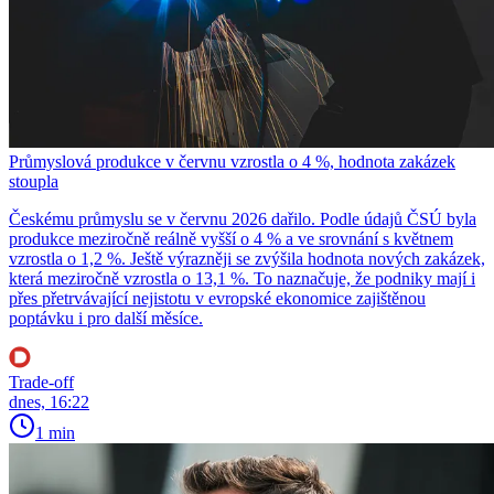
Průmyslová produkce v červnu vzrostla o 4 %, hodnota zakázek
stoupla
Českému průmyslu se v červnu 2026 dařilo. Podle údajů ČSÚ byla
produkce meziročně reálně vyšší o 4 % a ve srovnání s květnem
vzrostla o 1,2 %. Ještě výrazněji se zvýšila hodnota nových zakázek,
která meziročně vzrostla o 13,1 %. To naznačuje, že podniky mají i
přes přetrvávající nejistotu v evropské ekonomice zajištěnou
poptávku i pro další měsíce.
Trade-off
dnes, 16:22
1 min