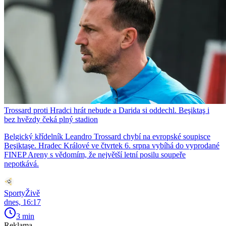
Trossard proti Hradci hrát nebude a Darida si oddechl. Beşiktaş i
bez hvězdy čeká plný stadion
Belgický křídelník Leandro Trossard chybí na evropské soupisce
Beşiktaşe. Hradec Králové ve čtvrtek 6. srpna vybíhá do vyprodané
FINEP Areny s vědomím, že největší letní posilu soupeře
nepotkává.
SportyŽivě
dnes, 16:17
3 min
Reklama