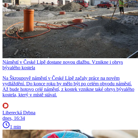
Náměstí v České Lípě dostane novou dlažbu. Vznikne i obrys
bývalého kostela
Na Škroupově náměstí v České Lípě začaly práce na novém
vydláždění. Do konce roku by mělo být po celém obvodu náměstí.
Až bude hotovo celé náměstí, z kostek vznikne také obrys bývalého
kostela, který v místě stával.
Liberecká Drbna
dnes, 16:34
1 min