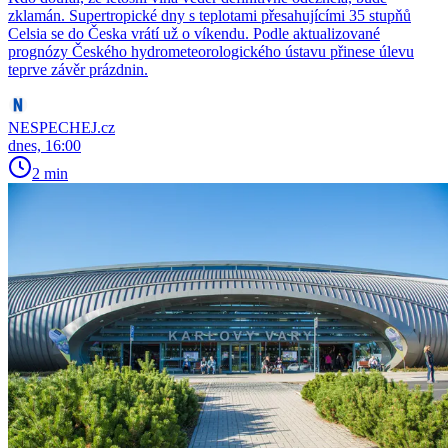
zklamán. Supertropické dny s teplotami přesahujícími 35 stupňů
Celsia se do Česka vrátí už o víkendu. Podle aktualizované
prognózy Českého hydrometeorologického ústavu přinese úlevu
teprve závěr prázdnin.
NESPECHEJ.cz
dnes, 16:00
2 min