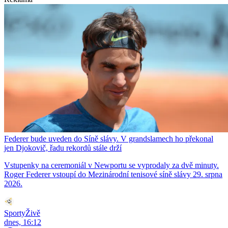
Federer bude uveden do Síně slávy. V grandslamech ho překonal
jen Djokovič, řadu rekordů stále drží
Vstupenky na ceremoniál v Newportu se vyprodaly za dvě minuty.
Roger Federer vstoupí do Mezinárodní tenisové síně slávy 29. srpna
2026.
SportyŽivě
dnes, 16:12