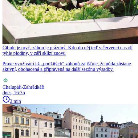
Cibule je pryč, záhon je prázdný. Kdo do něj teď v červenci nasadí
tyhle plodiny, v září sklízí znovu
Praxe využívání již „použitých“ záhonů zajišťuje, že půda zůstane
aktivní, obohacená a připravená na další sezónu výsadby.
Chalupáři-Zahrádkáři
dnes, 16:35
2 min