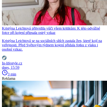
Kristýna Leichtová přitvrdila vůči všem kritikům: K této odvážné
fotce při kojení připsala ostrý vzkaz
Kristýna Leichtová se na sociálních sítích zastala žen, které kojí na
veřejnosti. Před Světovým týdnem kojení přidala fotku z vlaku i
osobní vzkaz.
In-lifestyle.cz
dnes, 15:59
3 min
Reklama