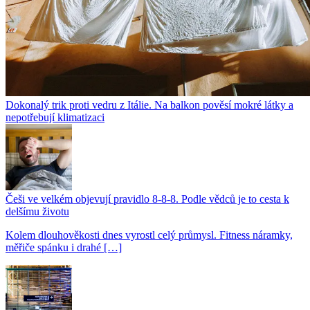
Dokonalý trik proti vedru z Itálie. Na balkon pověsí mokré látky a
nepotřebují klimatizaci
Češi ve velkém objevují pravidlo 8-8-8. Podle vědců je to cesta k
delšímu životu
Kolem dlouhověkosti dnes vyrostl celý průmysl. Fitness náramky,
měřiče spánku i drahé […]