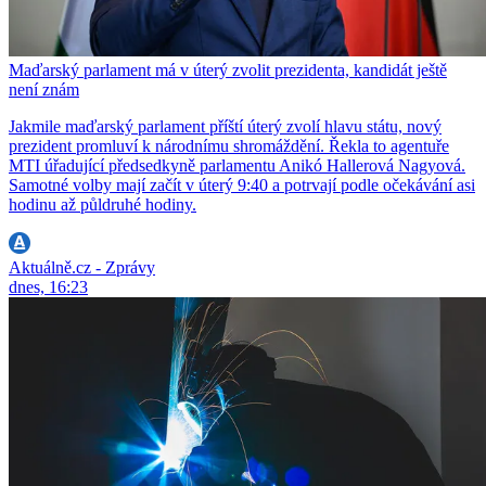
Maďarský parlament má v úterý zvolit prezidenta, kandidát ještě
není znám
Jakmile maďarský parlament příští úterý zvolí hlavu státu, nový
prezident promluví k národnímu shromáždění. Řekla to agentuře
MTI úřadující předsedkyně parlamentu Anikó Hallerová Nagyová.
Samotné volby mají začít v úterý 9:40 a potrvají podle očekávání asi
hodinu až půldruhé hodiny.
Aktuálně.cz - Zprávy
dnes, 16:23