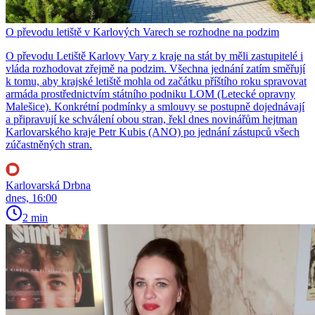
O převodu letiště v Karlových Varech se rozhodne na podzim
O převodu Letiště Karlovy Vary z kraje na stát by měli zastupitelé i
vláda rozhodovat zřejmě na podzim. Všechna jednání zatím směřují
k tomu, aby krajské letiště mohla od začátku příštího roku spravovat
armáda prostřednictvím státního podniku LOM (Letecké opravny
Malešice). Konkrétní podmínky a smlouvy se postupně dojednávají
a připravují ke schválení obou stran, řekl dnes novinářům hejtman
Karlovarského kraje Petr Kubis (ANO) po jednání zástupců všech
zúčastněných stran.
Karlovarská Drbna
dnes, 16:00
2 min