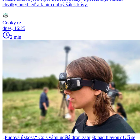
chvilky hned teď a k nim dobrý šálek kávy.
Cooky.cz
dnes, 16:25
2 min
„Pudová úzkost.“ Co s vámi udělá dron-zabiják nad hlavou? Učí se