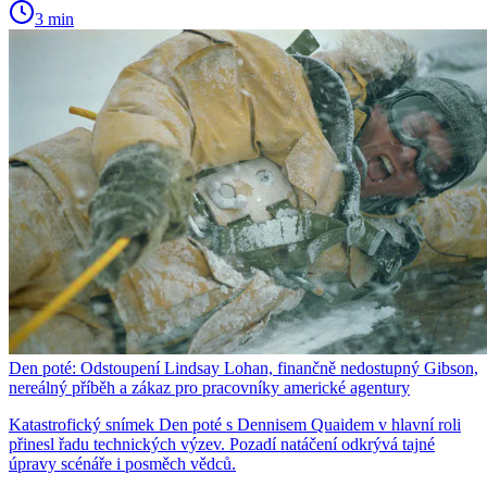
3 min
Den poté: Odstoupení Lindsay Lohan, finančně nedostupný Gibson,
nereálný příběh a zákaz pro pracovníky americké agentury
Katastrofický snímek Den poté s Dennisem Quaidem v hlavní roli
přinesl řadu technických výzev. Pozadí natáčení odkrývá tajné
úpravy scénáře i posměch vědců.