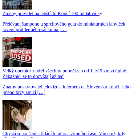
Změny pravidel na letištích. Končí 100 ml lahvičky
Přelévání šamponu a sprchového gelu do miniaturních lahviček,
lovení průhledného sáčku na […]
Velký operátor zavřel všechny pobočky a od 1. září zmizí úplně.
Zákazníci se to dozvídají až teď
Známý poskytovatel televize a internetu na Slovensku končí. Jeho
jméno brzy zmizí […]
Chystá se zrušení střídání letního a zimního času. Víme už, kdy