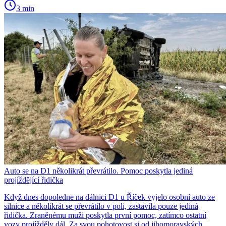
3 min
Auto se na D1 několikrát převrátilo. Pomoc poskytla jediná
projíždějící řidička
Když dnes dopoledne na dálnici D1 u Říček vyjelo osobní auto ze
silnice a několikrát se převrátilo v poli, zastavila pouze jediná
řidička. Zraněnému muži poskytla první pomoc, zatímco ostatní
vozy projížděly dál. Za svou pohotovost si od jihomoravských