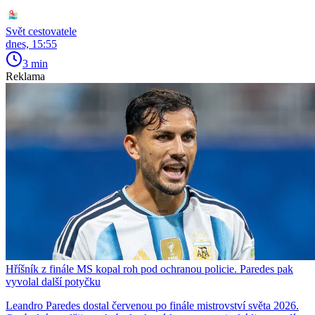
Svět cestovatele
dnes, 15:55
3 min
Reklama
Hříšník z finále MS kopal roh pod ochranou policie. Paredes pak
vyvolal další potyčku
Leandro Paredes dostal červenou po finále mistrovství světa 2026.