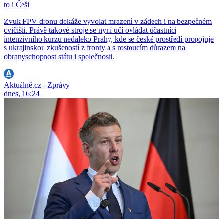
to i Češi
Zvuk FPV dronu dokáže vyvolat mrazení v zádech i na bezpečném
cvičišti. Právě takové stroje se nyní učí ovládat účastníci
intenzivního kurzu nedaleko Prahy, kde se české prostředí propojuje
s ukrajinskou zkušeností z fronty a s rostoucím důrazem na
obranyschopnost státu i společnosti.
Aktuálně.cz - Zprávy
dnes, 16:24