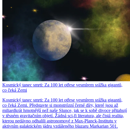
Kosmický tanec smrti: Za 100 let otřese vesmírem srážka gigantů,
co čeká Zemi
Kosmický tanec smrti: Za 100 let otřese vesmírem srážka gigantů,
co čeká Zemi. Představte si monstrózní černé díry, které jsou až
miliardkrát hmotnější než naše Slunce, jak se k sobě divoce přitahují
v těsném gravitačním objetí. Žádná sci-fi literatura, ale čistá realita,
kterou nedávno odhalili astronomové z Max-Planck-Institutu v
aktivním galaktickém jádru vzdáleného blazaru Markarian 501.