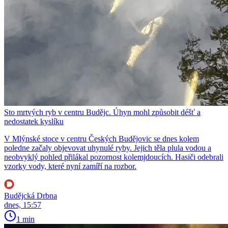
Sto mrtvých ryb v centru Budějc. Úhyn mohl způsobit déšť a
nedostatek kyslíku
V Mlýnské stoce v centru Českých Budějovic se dnes kolem
poledne začaly objevovat uhynulé ryby. Jejich těla plula vodou a
neobvyklý pohled přilákal pozornost kolemjdoucích. Hasiči odebrali
vzorky vody, které nyní zamíří na rozbor.
Budějcká Drbna
dnes, 15:57
1 min