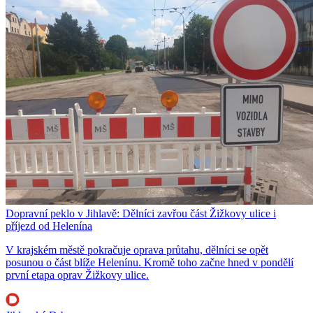
Dopravní peklo v Jihlavě: Dělníci zavřou část Žižkovy ulice i
příjezd od Helenína
V krajském městě pokračuje oprava průtahu, dělníci se opět
posunou o část blíže Helenínu. Kromě toho začne hned v pondělí
první etapa oprav Žižkovy ulice.