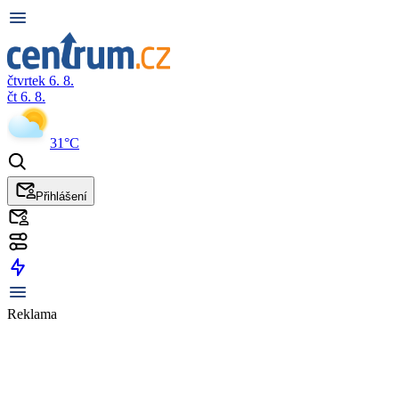
čtvrtek 6. 8.
čt 6. 8.
31°C
Přihlášení
Reklama