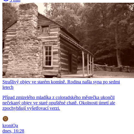
Strašlivý objev ve starém komíně. Rodina našla syna po sedmi
letech
Případ zmizelého mladíka z coloradského městečka ukončil
nečekaný objev ve staré opuštěné chatě. Okolnosti úmrtí ale
zpochybňují vyšetřovací verzi.
kroniQa
dnes, 16:28