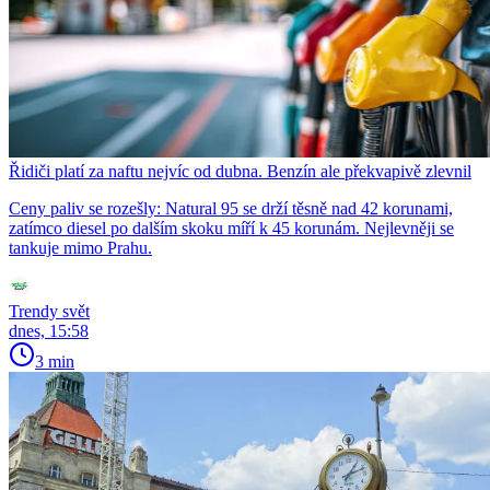
Řidiči platí za naftu nejvíc od dubna. Benzín ale překvapivě zlevnil
Ceny paliv se rozešly: Natural 95 se drží těsně nad 42 korunami,
zatímco diesel po dalším skoku míří k 45 korunám. Nejlevněji se
tankuje mimo Prahu.
Trendy svět
dnes, 15:58
3 min