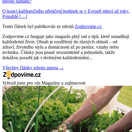
přesně nastane?
O konci každoročního přetáčení hodinek se v Evropě mluví už roky.
Pokaždé […]
Tento článek byl publikován ze zdrojů
Zodpovime.cz
Zodpovime.cz funguje jako magazín plný rad a tipů, které usnadňují
každodenní život. Obsah je rozdělený do různých oblastí – od
zdraví, životního stylu a domácnosti až po peníze, vztahy nebo
techniku. Články jsou psané srozumitelně a jednoduše, takže
dokážou poradit jak s drobnými každodenními...
Všechny články tohoto autora →
Vybrali jsme pro vás
Magazíny a zajímavosti