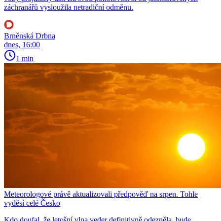
záchranářů vysloužila netradiční odměnu.
Brněnská Drbna
dnes, 16:00
1 min
Meteorologové právě aktualizovali předpověď na srpen. Tohle
vyděsí celé Česko
Kdo doufal, že letošní vlna veder definitivně odezněla, bude