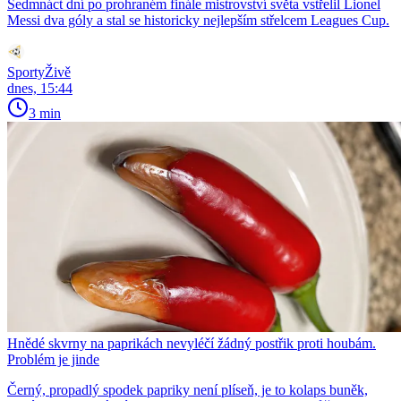
Sedmnáct dní po prohraném finále mistrovství světa vstřelil Lionel
Messi dva góly a stal se historicky nejlepším střelcem Leagues Cup.
SportyŽivě
dnes, 15:44
3 min
Hnědé skvrny na paprikách nevyléčí žádný postřik proti houbám.
Problém je jinde
Černý, propadlý spodek papriky není plíseň, je to kolaps buněk,