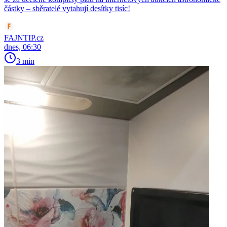
částky – sběratelé vytahují desítky tisíc!
FAJNTIP.cz
dnes, 06:30
3 min