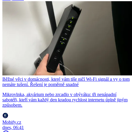
Běžné věci v domácnosti, které vám tiše ničí Wi-Fi signál a vy o tom
nemáte tušení. Řešení je poměrně snadné
Mikrovlnka, akvárium nebo zrcadlo v obýváku: tři nenápadní
sabotéři, kteří vám každý den kradou rychlost internetu úplně jiným
způsobem.
Mobify.cz
dnes, 06:41