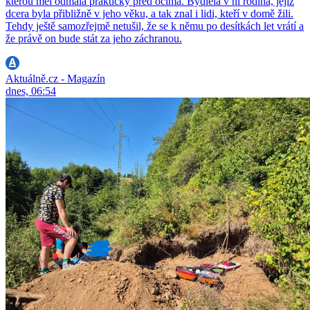
kterou měl odmala prakticky před očima. Bydlela v ní rodina, jejíž
dcera byla přibližně v jeho věku, a tak znal i lidi, kteří v domě žili.
Tehdy ještě samozřejmě netušil, že se k němu po desítkách let vrátí a
že právě on bude stát za jeho záchranou.
Aktuálně.cz - Magazín
dnes, 06:54