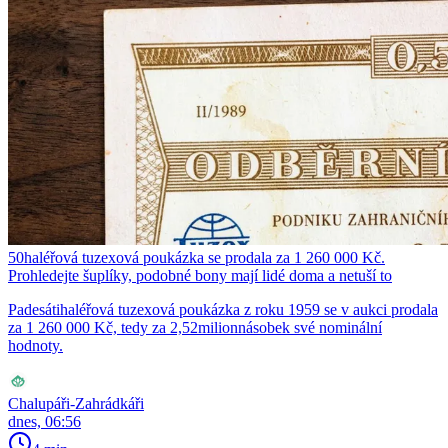
50haléřová tuzexová poukázka se prodala za 1 260 000 Kč.
Prohledejte šuplíky, podobné bony mají lidé doma a netuší to
Padesátihaléřová tuzexová poukázka z roku 1959 se v aukci prodala
za 1 260 000 Kč, tedy za 2,52milionnásobek své nominální
hodnoty.
Chalupáři-Zahrádkáři
dnes, 06:56