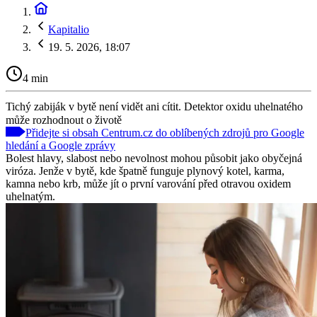
Kapitalio
19. 5. 2026, 18:07
4 min
Tichý zabiják v bytě není vidět ani cítit. Detektor oxidu uhelnatého
může rozhodnout o životě
Přidejte si obsah Centrum.cz do oblíbených zdrojů pro Google
hledání a Google zprávy
Bolest hlavy, slabost nebo nevolnost mohou působit jako obyčejná
viróza. Jenže v bytě, kde špatně funguje plynový kotel, karma,
kamna nebo krb, může jít o první varování před otravou oxidem
uhelnatým.