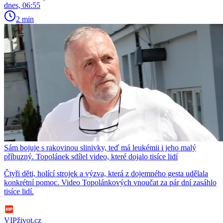
dnes, 06:55
2 min
Sám bojuje s rakovinou slinivky, teď má leukémii i jeho malý
příbuzný. Topolánek sdílel video, které dojalo tisíce lidí
Čtyři děti, holící strojek a výzva, která z dojemného gesta udělala
konkrétní pomoc. Video Topolánkových vnoučat za pár dní zasáhlo
tisíce lidí.
VIPživot.cz