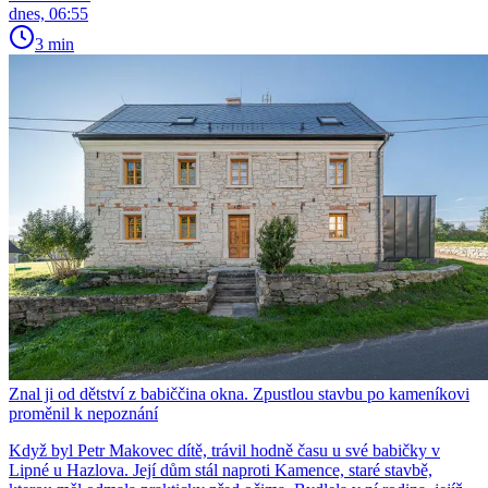
dnes, 06:55
3 min
Znal ji od dětství z babiččina okna. Zpustlou stavbu po kameníkovi
proměnil k nepoznání
Když byl Petr Makovec dítě, trávil hodně času u své babičky v
Lipné u Hazlova. Její dům stál naproti Kamence, staré stavbě,