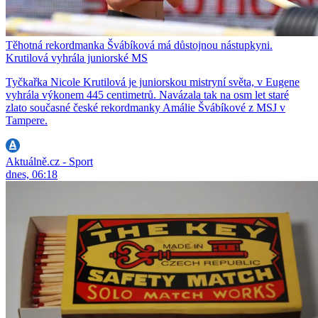
Těhotná rekordmanka Švábíková má důstojnou nástupkyni.
Krutilová vyhrála juniorské MS
Tyčkařka Nicole Krutilová je juniorskou mistryní světa, v Eugene
vyhrála výkonem 445 centimetrů. Navázala tak na osm let staré
zlato současné české rekordmanky Amálie Švábíkové z MSJ v
Tampere.
Aktuálně.cz - Sport
dnes, 06:18