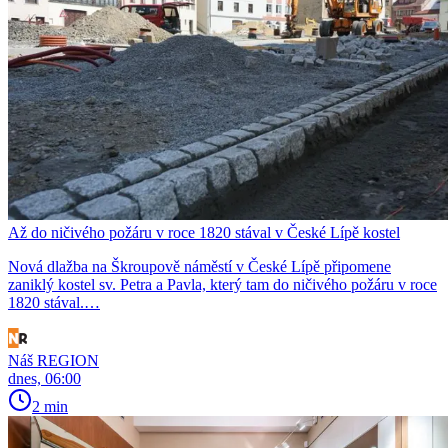
Až do ničivého požáru v roce 1820 stával v České Lípě kostel
Nová dlažba na Škroupově náměstí v České Lípě připomene
zaniklý kostel sv. Petra a Pavla, který tam do ničivého požáru v roce
1820 stával.…
Náš REGION
dnes, 06:00
2 min