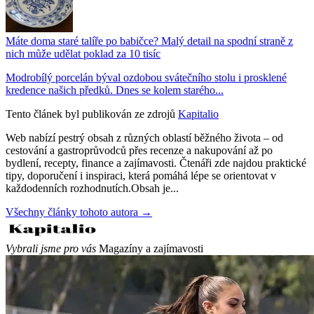
Máte doma staré talíře po babičce? Malý detail na spodní straně z
nich může udělat poklad za 10 tisíc
Modrobílý porcelán býval ozdobou svátečního stolu i prosklené
kredence našich předků. Dnes se kolem starého...
Tento článek byl publikován ze zdrojů
Kapitalio
Web nabízí pestrý obsah z různých oblastí běžného života – od
cestování a gastroprůvodců přes recenze a nakupování až po
bydlení, recepty, finance a zajímavosti. Čtenáři zde najdou praktické
tipy, doporučení i inspiraci, která pomáhá lépe se orientovat v
každodenních rozhodnutích.Obsah je...
Všechny články tohoto autora →
Vybrali jsme pro vás
Magazíny a zajímavosti