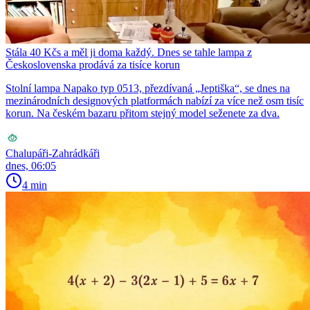
Stála 40 Kčs a měl ji doma každý. Dnes se tahle lampa z
Československa prodává za tisíce korun
Stolní lampa Napako typ 0513, přezdívaná „Jeptiška“, se dnes na
mezinárodních designových platformách nabízí za více než osm tisíc
korun. Na českém bazaru přitom stejný model seženete za dva.
Chalupáři-Zahrádkáři
dnes, 06:05
4 min