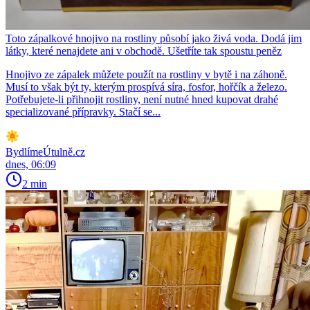
Toto zápalkové hnojivo na rostliny působí jako živá voda. Dodá jim
látky, které nenajdete ani v obchodě. Ušetříte tak spoustu peněz
Hnojivo ze zápalek můžete použít na rostliny v bytě i na záhoně.
Musí to však být ty, kterým prospívá síra, fosfor, hořčík a železo.
Potřebujete-li přihnojit rostliny, není nutné hned kupovat drahé
specializované přípravky. Stačí se...
BydlímeÚtulně.cz
dnes, 06:09
2 min