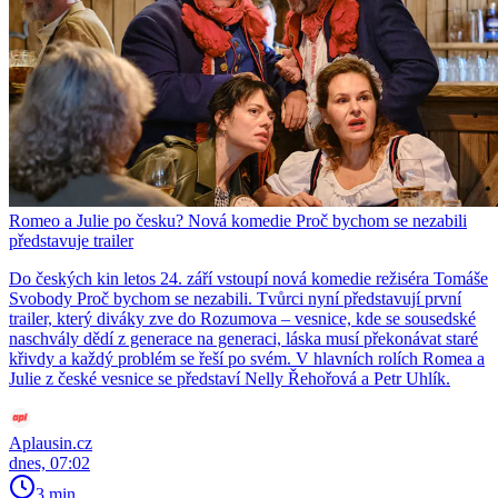
Romeo a Julie po česku? Nová komedie Proč bychom se nezabili
představuje trailer
Do českých kin letos 24. září vstoupí nová komedie režiséra Tomáše
Svobody Proč bychom se nezabili. Tvůrci nyní představují první
trailer, který diváky zve do Rozumova – vesnice, kde se sousedské
naschvály dědí z generace na generaci, láska musí překonávat staré
křivdy a každý problém se řeší po svém. V hlavních rolích Romea a
Julie z české vesnice se představí Nelly Řehořová a Petr Uhlík.
Aplausin.cz
dnes, 07:02
3 min