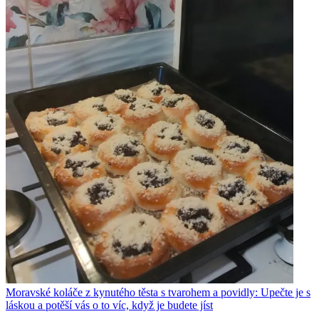
Moravské koláče z kynutého těsta s tvarohem a povidly: Upečte je s
láskou a potěší vás o to víc, když je budete jíst