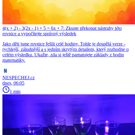
4(x + 2) - 3(2x - 1) + 5 = 6x + 7: Zkuste překonat nástrahy této
rovnice a vypočítejte správný výsledek
Jako děti jsme rovnice řešili celé hodiny. Tohle je dospělá verze -
rychlejší, záludnější a s jedním skrytým detailem, který rozhodne o
celém výsledku. Ukažte, zda si ještě pamatujete základy z hodin
matematiky.
NESPECHEJ.cz
dnes, 06:05
1 min