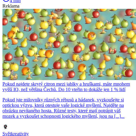
4 min
Reklama
Pokud najdete skrytý citron mezi jablky a hruškami, máte mnohem
vyšší IQ, než většina Čechů. Do 10 vteřin to dokáže jen 1 % lidí
Pokud jste milovníky různých rébusů a hádanek, vyzkoušejte si
optickou výzvu, která otestuje vaše logické myšlení. Najděte na
obrázku nevítaného hosta. Různé testy, které mají potrápit váš
mozek a vyzkoušet schopnosti logického myšlení, jsou na [...]...
Světkreativity