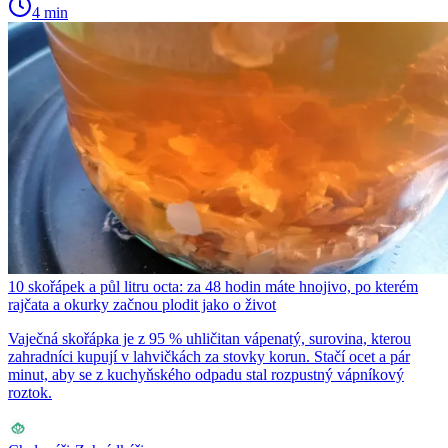
4 min
10 skořápek a půl litru octa: za 48 hodin máte hnojivo, po kterém
rajčata a okurky začnou plodit jako o život
Vaječná skořápka je z 95 % uhličitan vápenatý, surovina, kterou
zahradníci kupují v lahvičkách za stovky korun. Stačí ocet a pár
minut, aby se z kuchyňského odpadu stal rozpustný vápníkový
roztok.