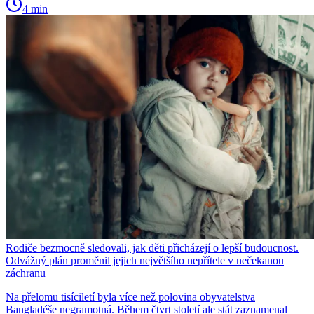
4 min
Rodiče bezmocně sledovali, jak děti přicházejí o lepší budoucnost.
Odvážný plán proměnil jejich největšího nepřítele v nečekanou
záchranu
Na přelomu tisíciletí byla více než polovina obyvatelstva
Bangladéše negramotná. Během čtvrt století ale stát zaznamenal