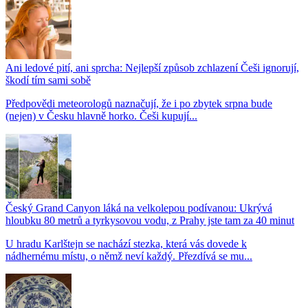
Ani ledové pití, ani sprcha: Nejlepší způsob zchlazení Češi ignorují,
škodí tím sami sobě
Předpovědi meteorologů naznačují, že i po zbytek srpna bude
(nejen) v Česku hlavně horko. Češi kupují...
Český Grand Canyon láká na velkolepou podívanou: Ukrývá
hloubku 80 metrů a tyrkysovou vodu, z Prahy jste tam za 40 minut
U hradu Karlštejn se nachází stezka, která vás dovede k
nádhernému místu, o němž neví každý. Přezdívá se mu...