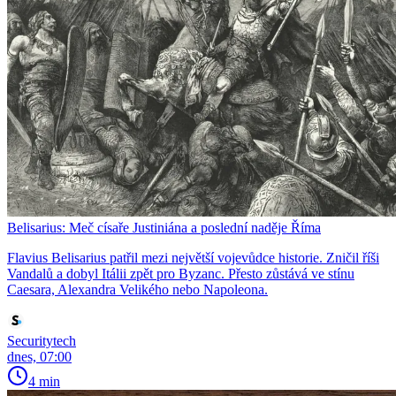
Belisarius: Meč císaře Justiniána a poslední naděje Říma
Flavius Belisarius patřil mezi největší vojevůdce historie. Zničil říši
Vandalů a dobyl Itálii zpět pro Byzanc. Přesto zůstává ve stínu
Caesara, Alexandra Velikého nebo Napoleona.
Securitytech
dnes, 07:00
4 min