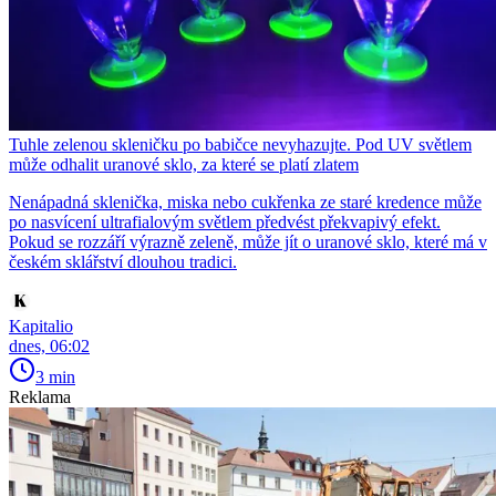
Tuhle zelenou skleničku po babičce nevyhazujte. Pod UV světlem
může odhalit uranové sklo, za které se platí zlatem
Nenápadná sklenička, miska nebo cukřenka ze staré kredence může
po nasvícení ultrafialovým světlem předvést překvapivý efekt.
Pokud se rozzáří výrazně zeleně, může jít o uranové sklo, které má v
českém sklářství dlouhou tradici.
Kapitalio
dnes, 06:02
3 min
Reklama