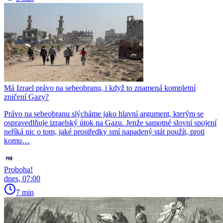
Má Izrael právo na sebeobranu, i když to znamená kompletní
zničení Gazy?
Právo na sebeobranu slýcháme jako hlavní argument, kterým se
ospravedlňuje izraelský útok na Gazu. Jenže samotné slovní spojení
neříká nic o tom, jaké prostředky smí napadený stát použít, proti
komu…
Proboha!
dnes, 07:00
7 min