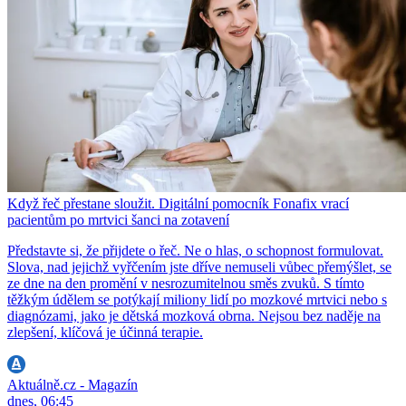
Když řeč přestane sloužit. Digitální pomocník Fonafix vrací
pacientům po mrtvici šanci na zotavení
Představte si, že přijdete o řeč. Ne o hlas, o schopnost formulovat.
Slova, nad jejichž vyřčením jste dříve nemuseli vůbec přemýšlet, se
ze dne na den promění v nesrozumitelnou směs zvuků. S tímto
těžkým údělem se potýkají miliony lidí po mozkové mrtvici nebo s
diagnózami, jako je dětská mozková obrna. Nejsou bez naděje na
zlepšení, klíčová je účinná terapie.
Aktuálně.cz - Magazín
dnes, 06:45