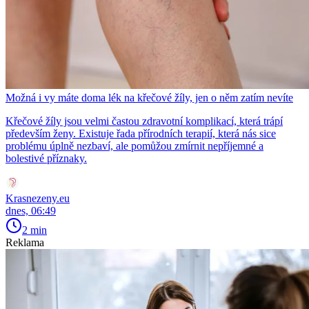
Možná i vy máte doma lék na křečové žíly, jen o něm zatím nevíte
Křečové žíly jsou velmi častou zdravotní komplikací, která trápí
především ženy. Existuje řada přírodních terapií, která nás sice
problému úplně nezbaví, ale pomůžou zmírnit nepříjemné a
bolestivé příznaky.
Krasnezeny.eu
dnes, 06:49
2 min
Reklama