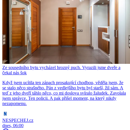
Ze sousedního bytu vycházel hrozný puch. Vyrazili jsme dveře a
čekal nás šok
Když jsem ucítila ten zápach prosakující chodbou, věděla jsem, že
se stalo něco strašného. Pán z vedlejšího bytu byl starší, žil sám. A
teď z jeho dveří táhlo něco, co mi doslova svíralo žaludek. Zavolala
jsem správce. Ten policii. A pak přišel moment, na který nikdy
nezapomenu.
NESPECHEJ.cz
dnes, 06:00