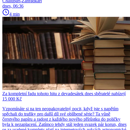
Chalupáři-Zahrádkáři
dnes, 06:36
4 min
Za kompletní řadu tohoto hitu z devadesátek dnes sběratelé nabízejí
15 000 Kč
Vzpomínáte si na ten neopakovatelný pocit, když jste s napětím
spěchali do trafiky pro další díl své oblíbené série? Ta vůně
čerstvého papíru a radost z každého nového přírůstku do poličky
byla k nezaplacení. Zatímco tehdy stál jeden svazek pár korun, dnes
se za ucelené komplety platí na internetových aukcích astronomické