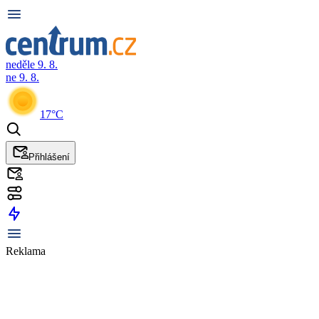
neděle 9. 8.
ne 9. 8.
17°C
Přihlášení
Reklama