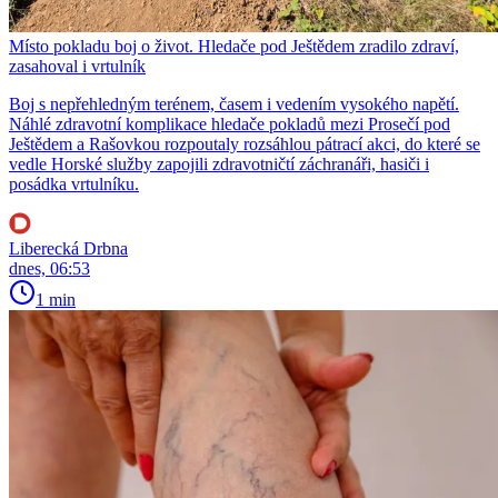
Místo pokladu boj o život. Hledače pod Ještědem zradilo zdraví,
zasahoval i vrtulník
Boj s nepřehledným terénem, časem i vedením vysokého napětí.
Náhlé zdravotní komplikace hledače pokladů mezi Prosečí pod
Ještědem a Rašovkou rozpoutaly rozsáhlou pátrací akci, do které se
vedle Horské služby zapojili zdravotničtí záchranáři, hasiči i
posádka vrtulníku.
Liberecká Drbna
dnes, 06:53
1 min