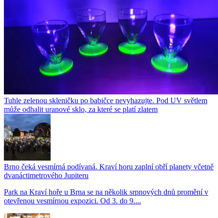
Tuhle zelenou skleničku po babičce nevyhazujte. Pod UV světlem
může odhalit uranové sklo, za které se platí zlatem
Brno čeká vesmírná podívaná. Kraví horu zaplní obří planety včetně
dvanáctimetrového Jupiteru
Park na Kraví hoře u Brna se na několik srpnových dnů promění v
otevřenou vesmírnou expozici. Od 3. do 9....