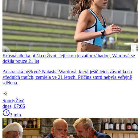
Krásná atletka přišla o život. Její skon je zatím záhadou, Wardová se
dožila pouze 21 let
Australská běžkyně Natasha Wardová, která ještě letos závodila na
středních tratích, zemřela ve 21 letech. Příčina smrti nebyla veřejně
sdělena.
SportyŽivě
dnes, 07:06
3 min