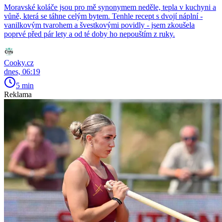
Moravské koláče jsou pro mě synonymem neděle, tepla v kuchyni a
vůně, která se táhne celým bytem. Tenhle recept s dvojí náplní -
vanilkovým tvarohem a švestkovými povidly - jsem zkoušela
poprvé před pár lety a od té doby ho nepouštím z ruky.
Cooky.cz
dnes, 06:19
5 min
Reklama