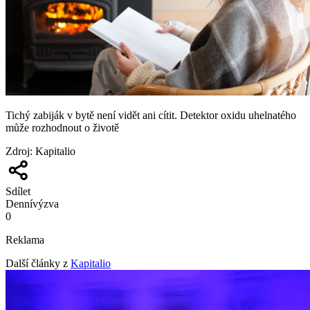
Tichý zabiják v bytě není vidět ani cítit. Detektor oxidu uhelnatého
může rozhodnout o životě
Zdroj
:
Kapitalio
Sdílet
Denní
výzva
0
Reklama
Další články z
Kapitalio