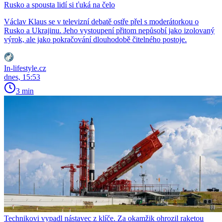
Rusko a spousta lidí si ťuká na čelo
Václav Klaus se v televizní debatě ostře přel s moderátorkou o
Rusko a Ukrajinu. Jeho vystoupení přitom nepůsobí jako izolovaný
výrok, ale jako pokračování dlouhodobě čitelného postoje.
In-lifestyle.cz
dnes, 15:53
3 min
Technikovi vypadl nástavec z klíče. Za okamžik ohrozil raketou