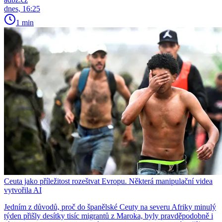
dnes, 16:25
1 min
Ceuta jako příležitost rozeštvat Evropu. Některá manipulační videa
vytvořila AI
Jedním z důvodů, proč do španělské Ceuty na severu Afriky minulý
týden přišly desítky tisíc migrantů z Maroka, byly pravděpodobně i