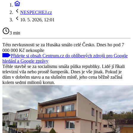
NESPECHEJ.cz
10. 5. 2026, 12:01
3 min
Této nevkusnosti se za Husáka smálo celé Česko. Dnes ho pod 7
000 000 Kč nekoupíte
Přidejte si obsah Centrum.cz do oblíbených zdrojů pro Google
hledání a Google zprávy
Téhle stavbě se za socialismu smála půlka republiky. Lidé jí říkali
televizní vila nebo prostě šumperák. Dnes je vše jinak. Pokud je
dům v dobrém stavu a na slušném místě, jeho cena běžně začíná
kolem sedmi milionů korun.