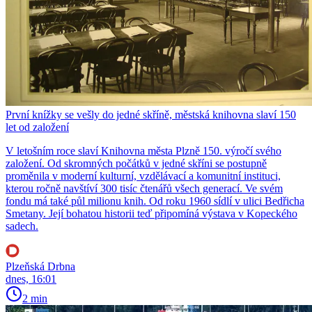
První knížky se vešly do jedné skříně, městská knihovna slaví 150
let od založení
V letošním roce slaví Knihovna města Plzně 150. výročí svého
založení. Od skromných počátků v jedné skříni se postupně
proměnila v moderní kulturní, vzdělávací a komunitní instituci,
kterou ročně navštíví 300 tisíc čtenářů všech generací. Ve svém
fondu má také půl milionu knih. Od roku 1960 sídlí v ulici Bedřicha
Smetany. Její bohatou historii teď připomíná výstava v Kopeckého
sadech.
Plzeňská Drbna
dnes, 16:01
2 min