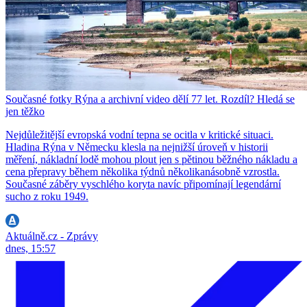
Současné fotky Rýna a archivní video dělí 77 let. Rozdíl? Hledá se
jen těžko
Nejdůležitější evropská vodní tepna se ocitla v kritické situaci.
Hladina Rýna v Německu klesla na nejnižší úroveň v historii
měření, nákladní lodě mohou plout jen s pětinou běžného nákladu a
cena přepravy během několika týdnů několikanásobně vzrostla.
Současné záběry vyschlého koryta navíc připomínají legendární
sucho z roku 1949.
Aktuálně.cz - Zprávy
dnes, 15:57