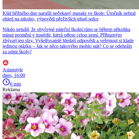
Klid běžného dne narušil nečekaný masakr ve škole: Útočník nebral
ohled na nikoho, výpovědi přeživších trhají srdce
Nikdo netušil, že obyčejné páteční školní ráno se během několika
minut promění v tragédii, která otřese celou zemí. Příbuzným
zbývají jen slzy. Vyšetřovatelé hledají odpovědi a veřejnost si klade
jedinou otázku – Jak se něco takového mohlo stát? Co se odehrálo
za zdmi školy?
Asianstyle
dnes, 16:00
6 min
Reklama