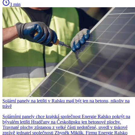
3 min
Solární panely na letišti v Ralsku mají být jen na betonu, nikoliv na
trávě
Solárními panely chce krajská společnost Energie Ralsko pokrýt na
bývalém letišti Hradčany na Českolipsku jen betonové plochy.
Travnaté plochy zůstanou z velké části nedotčené, uvedl v tiskové
zprávě jednatel společnosti Zbyněk Miklík. Firmu Energie Ralsko