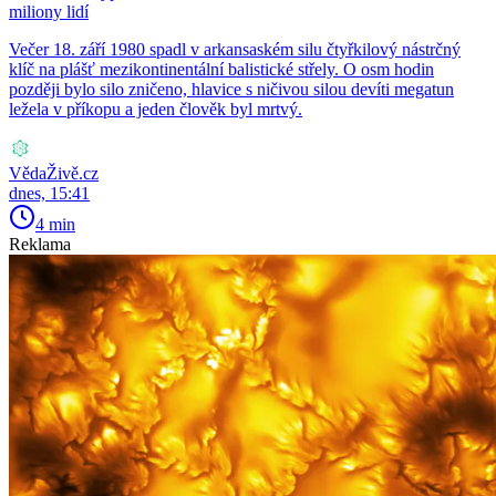
miliony lidí
Večer 18. září 1980 spadl v arkansaském silu čtyřkilový nástrčný
klíč na plášť mezikontinentální balistické střely. O osm hodin
později bylo silo zničeno, hlavice s ničivou silou devíti megatun
ležela v příkopu a jeden člověk byl mrtvý.
VědaŽivě.cz
dnes, 15:41
4 min
Reklama