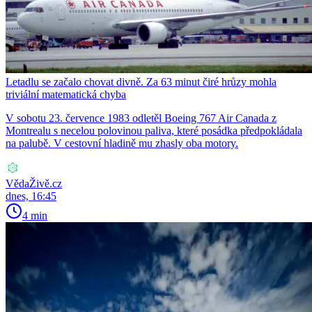
Letadlu se začalo chovat divně. Za 63 minut čiré hrůzy mohla
triviální matematická chyba
V sobotu 23. července 1983 odletěl Boeing 767 Air Canada z
Montrealu s necelou polovinou paliva, které posádka předpokládala
na palubě. V cestovní hladině mu zhasly oba motory.
VědaŽivě.cz
dnes, 16:45
4 min