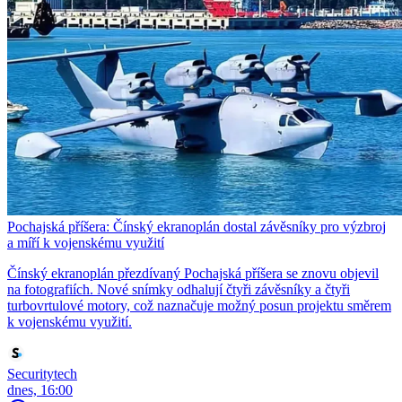
Pochajská příšera: Čínský ekranoplán dostal závěsníky pro výzbroj
a míří k vojenskému využití
Čínský ekranoplán přezdívaný Pochajská příšera se znovu objevil
na fotografiích. Nové snímky odhalují čtyři závěsníky a čtyři
turbovrtulové motory, což naznačuje možný posun projektu směrem
k vojenskému využití.
Securitytech
dnes, 16:00