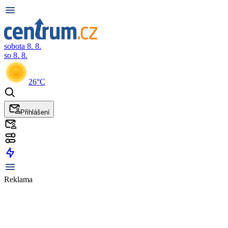
sobota 8. 8.
so 8. 8.
26°C
Přihlášení
Reklama