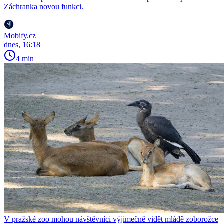
Záchranka novou funkci.
Mobify.cz
dnes, 16:18
4 min
V pražské zoo mohou návštěvníci výjimečně vidět mládě zoborožce