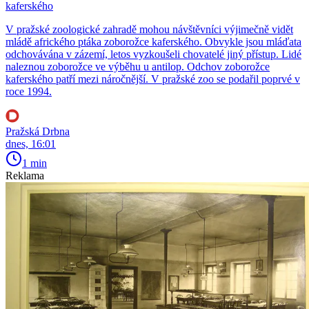
kaferského
V pražské zoologické zahradě mohou návštěvníci výjimečně vidět
mládě afrického ptáka zoborožce kaferského. Obvykle jsou mláďata
odchovávána v zázemí, letos vyzkoušeli chovatelé jiný přístup. Lidé
naleznou zoborožce ve výběhu u antilop. Odchov zoborožce
kaferského patří mezi náročnější. V pražské zoo se podařil poprvé v
roce 1994.
Pražská Drbna
dnes, 16:01
1 min
Reklama