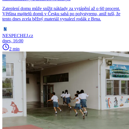
Zateplení domu může snížit náklady za vytápění až o 60 procent.
Většina majitelů domů v Česku sahá po polystyrenu, aniž tuší, že
tento dnes zcela běžný materiál vynalezl rodák z Brna.
NESPECHEJ.cz
dnes, 16:00
2 min