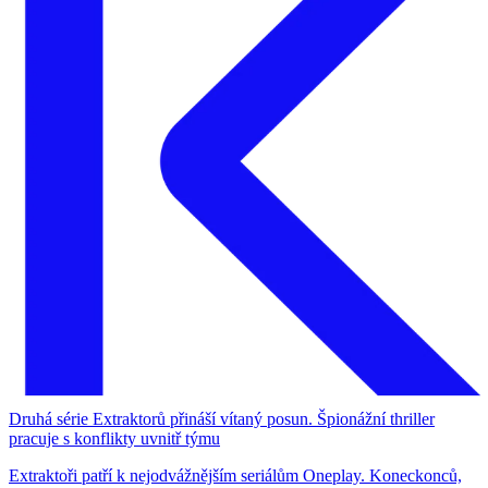
Druhá série Extraktorů přináší vítaný posun. Špionážní thriller
pracuje s konflikty uvnitř týmu
Extraktoři patří k nejodvážnějším seriálům Oneplay. Koneckonců,