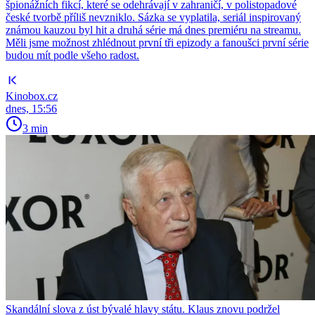
špionážních fikcí, které se odehrávají v zahraničí, v polistopadové
české tvorbě příliš nevzniklo. Sázka se vyplatila, seriál inspirovaný
známou kauzou byl hit a druhá série má dnes premiéru na streamu.
Měli jsme možnost zhlédnout první tři epizody a fanoušci první série
budou mít podle všeho radost.
Kinobox.cz
dnes, 15:56
3 min
Skandální slova z úst bývalé hlavy státu. Klaus znovu podržel