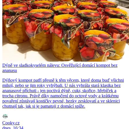
Dýně ve sladkokyselém nálevu: Osvěžující domácí kompot bez
ananasu
Dýňový kompot patří přesně k těm věcem, které doma buď všichni
milují, nebo se jim roky vyhýbali. U nás vyhrála stará klasika bez
ananasové příchuti - jen poctivá dýně, cukr, skořice, hřebíček a
trocha citronu. Právě díky namočení do octové vody a krátkému
povaření zůstávají kostičky pevné, hezky zesklovatí a ve sklenici
chutnají tak, jak si je pamatuji z domácí spíže.
Cooky.cz
dnes, 16:34