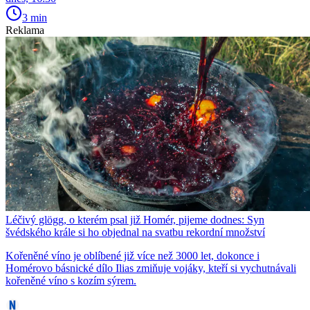
3 min
Reklama
Léčivý glögg, o kterém psal již Homér, pijeme dodnes: Syn
švédského krále si ho objednal na svatbu rekordní množství
Kořeněné víno je oblíbené již více než 3000 let, dokonce i
Homérovo básnické dílo Ilias zmiňuje vojáky, kteří si vychutnávali
kořeněné víno s kozím sýrem.