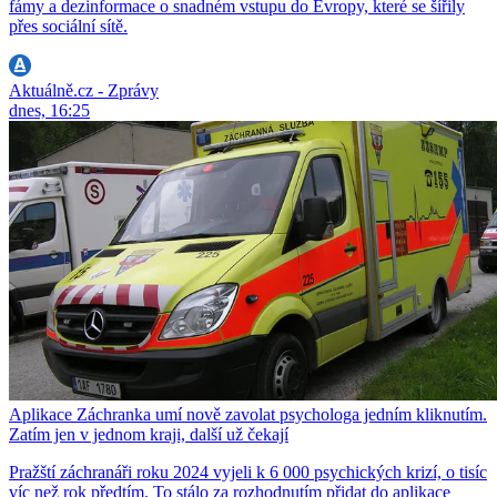
fámy a dezinformace o snadném vstupu do Evropy, které se šířily
přes sociální sítě.
Aktuálně.cz - Zprávy
dnes, 16:25
Aplikace Záchranka umí nově zavolat psychologa jedním kliknutím.
Zatím jen v jednom kraji, další už čekají
Pražští záchranáři roku 2024 vyjeli k 6 000 psychických krizí, o tisíc
víc než rok předtím. To stálo za rozhodnutím přidat do aplikace