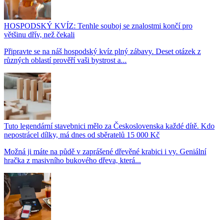
HOSPODSKÝ KVÍZ: Tenhle souboj se znalostmi končí pro
většinu dřív, než čekali
Připravte se na náš hospodský kvíz plný zábavy. Deset otázek z
různých oblastí prověří vaši bystrost a...
Tuto legendární stavebnici mělo za Československa každé dítě. Kdo
nepostrácel dílky, má dnes od sběratelů 15 000 Kč
Možná ji máte na půdě v zaprášené dřevěné krabici i vy. Geniální
hračka z masivního bukového dřeva, která...