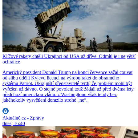
Klíčové rakety chtěli Ukrajinci od USA už dříve. Odmítl je i největší
ochránce
Americký prezident Donald Trump na konci července začal couvat
od slibu udělit Kyjevu licenci na výrobu raket do obranného
systému Patriot. Ukrajinští představitelé tvrdí, že problém mohl být
vyřešen už dávno. O stejné povolení totiž žádali už před dvěma lety
předchozí americkou vládu: z Washingtonu však tehdy bez
jakéhokoliv vysvětlení dorazilo strohé „ne“.
Aktuálně.cz - Zprávy
dnes, 16:40