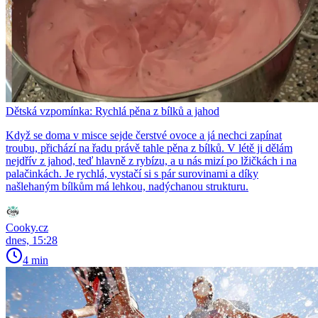
Dětská vzpomínka: Rychlá pěna z bílků a jahod
Když se doma v misce sejde čerstvé ovoce a já nechci zapínat
troubu, přichází na řadu právě tahle pěna z bílků. V létě ji dělám
nejdřív z jahod, teď hlavně z rybízu, a u nás mizí po lžičkách i na
palačinkách. Je rychlá, vystačí si s pár surovinami a díky
našlehaným bílkům má lehkou, nadýchanou strukturu.
Cooky.cz
dnes, 15:28
4 min