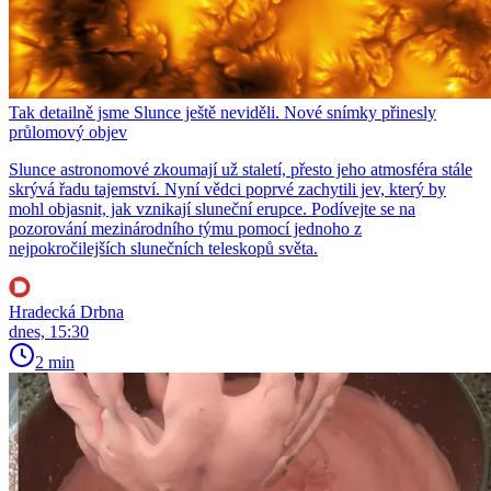
Tak detailně jsme Slunce ještě neviděli. Nové snímky přinesly
průlomový objev
Slunce astronomové zkoumají už staletí, přesto jeho atmosféra stále
skrývá řadu tajemství. Nyní vědci poprvé zachytili jev, který by
mohl objasnit, jak vznikají sluneční erupce. Podívejte se na
pozorování mezinárodního týmu pomocí jednoho z
nejpokročilejších slunečních teleskopů světa.
Hradecká Drbna
dnes, 15:30
2 min