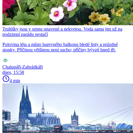
Truhlíky jsou v srpnu unavené a nekvetou. Voda sama jim už na
podzimní parádu nestačí
Polovina léta a místo barevného balkonu bledé listy a prázdné
stonky. Příčinou většinou není sucho; příčiny bývají hned tři.
Chalupáři-Zahrádkáři
dnes, 15:58
4 min