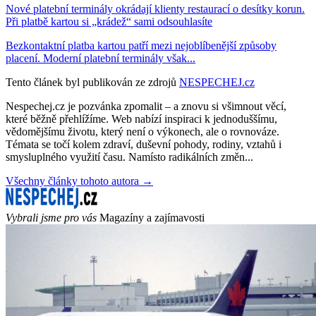
Nové platební terminály okrádají klienty restaurací o desítky korun.
Při platbě kartou si „krádež“ sami odsouhlasíte
Bezkontaktní platba kartou patří mezi nejoblíbenější způsoby
placení. Moderní platební terminály však...
Tento článek byl publikován ze zdrojů
NESPECHEJ.cz
Nespechej.cz je pozvánka zpomalit – a znovu si všimnout věcí,
které běžně přehlížíme. Web nabízí inspiraci k jednoduššímu,
vědomějšímu životu, který není o výkonech, ale o rovnováze.
Témata se točí kolem zdraví, duševní pohody, rodiny, vztahů i
smysluplného využití času. Namísto radikálních změn...
Všechny články tohoto autora →
Vybrali jsme pro vás
Magazíny a zajímavosti