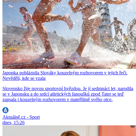
Japonka pobláznila Slováky kouzelným rozhovorem v jejich řeči.
Nevěděli, kde se vzala
Slovensko žije novou sportovní hvězdou. Je jí sedmnáct let, narodila
se v Japonsku a do srdcí atletických fanoušků zpod Tater se teď
zapsala i kouzelným rozhovorem v mateřštině svého otce.
Aktuálně.cz - Sport
dnes, 15:26