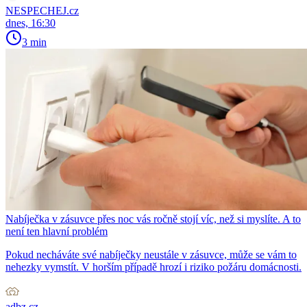
NESPECHEJ.cz
dnes, 16:30
3 min
Nabíječka v zásuvce přes noc vás ročně stojí víc, než si myslíte. A to
není ten hlavní problém
Pokud necháváte své nabíječky neustále v zásuvce, může se vám to
nehezky vymstít. V horším případě hrozí i riziko požáru domácnosti.
adbz.cz