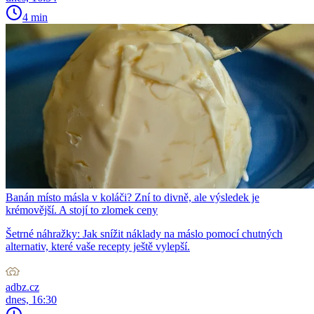
4 min
Banán místo másla v koláči? Zní to divně, ale výsledek je
krémovější. A stojí to zlomek ceny
Šetrné náhražky: Jak snížit náklady na máslo pomocí chutných
alternativ, které vaše recepty ještě vylepší.
adbz.cz
dnes, 16:30