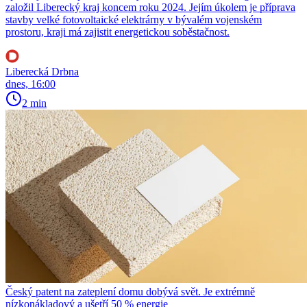
založil Liberecký kraj koncem roku 2024. Jejím úkolem je příprava
stavby velké fotovoltaické elektrárny v bývalém vojenském
prostoru, kraji má zajistit energetickou soběstačnost.
Liberecká Drbna
dnes, 16:00
2 min
Český patent na zateplení domu dobývá svět. Je extrémně
nízkonákladový a ušetří 50 % energie