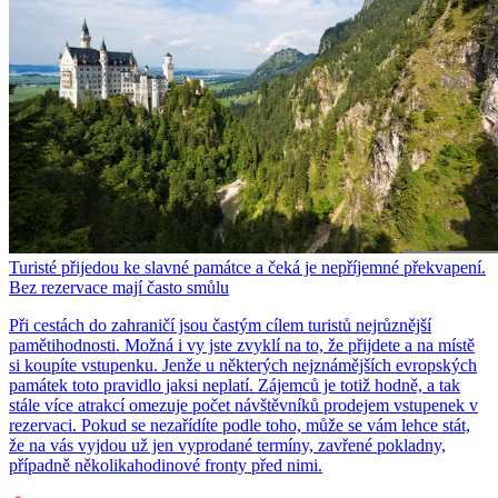
Turisté přijedou ke slavné památce a čeká je nepříjemné překvapení.
Bez rezervace mají často smůlu
Při cestách do zahraničí jsou častým cílem turistů nejrůznější
pamětihodnosti. Možná i vy jste zvyklí na to, že přijdete a na místě
si koupíte vstupenku. Jenže u některých nejznámějších evropských
památek toto pravidlo jaksi neplatí. Zájemců je totiž hodně, a tak
stále více atrakcí omezuje počet návštěvníků prodejem vstupenek v
rezervaci. Pokud se nezařídíte podle toho, může se vám lehce stát,
že na vás vyjdou už jen vyprodané termíny, zavřené pokladny,
případně několikahodinové fronty před nimi.