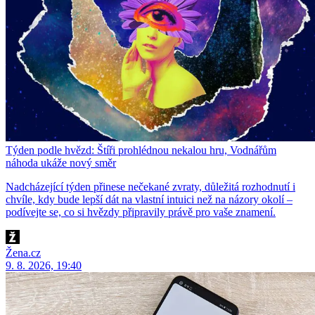
Týden podle hvězd: Štíři prohlédnou nekalou hru, Vodnářům
náhoda ukáže nový směr
Nadcházející týden přinese nečekané zvraty, důležitá rozhodnutí i
chvíle, kdy bude lepší dát na vlastní intuici než na názory okolí –
podívejte se, co si hvězdy připravily právě pro vaše znamení.
Žena.cz
9. 8. 2026, 19:40