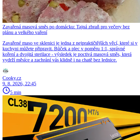
Zavařená masová směs po domácku: Tajná zbraň pro večery bez
plánu a velkého vaření
Zavařené maso ve sklenici je jedna z nejpraktičtějších věcí, které si v
kuchyni můžete připravit. Bůček a plec v poměru 1:1, správné
koření a dvojitá sterilace - výsledek je poctivá masová směs, která
vydrží měsíce a zachrání vás klidně i na chatě bez lednice.
Cooky.cz
9. 8. 2026, 22:45
5 min