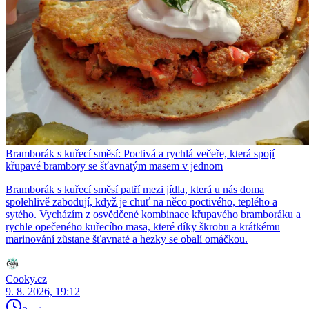
Bramborák s kuřecí směsí: Poctivá a rychlá večeře, která spojí
křupavé brambory se šťavnatým masem v jednom
Bramborák s kuřecí směsí patří mezi jídla, která u nás doma
spolehlivě zabodují, když je chuť na něco poctivého, teplého a
sytého. Vycházím z osvědčené kombinace křupavého bramboráku a
rychle opečeného kuřecího masa, které díky škrobu a krátkému
marinování zůstane šťavnaté a hezky se obalí omáčkou.
Cooky.cz
9. 8. 2026, 19:12