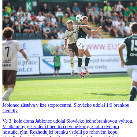
Jablonec zůstává v lize stoprocentní. Slovácko udolal 1:0 brankou
Cedidly
Ve 3. kole doma Jablonec udolal Slovácko jednobrankovou výhrou.
V utkání byly k vidění hned tři červené karty, z toho dvě pro
hostující tým. Rozhodující branku vstřelil po rohovém kopu