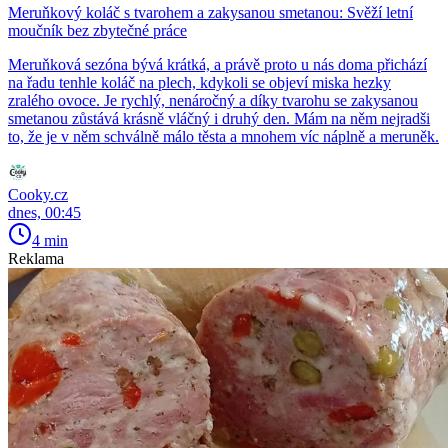
Meruňkový koláč s tvarohem a zakysanou smetanou: Svěží letní
moučník bez zbytečné práce
Meruňková sezóna bývá krátká, a právě proto u nás doma přichází
na řadu tenhle koláč na plech, kdykoli se objeví miska hezky
zralého ovoce. Je rychlý, nenáročný a díky tvarohu se zakysanou
smetanou zůstává krásně vláčný i druhý den. Mám na něm nejradši
to, že je v něm schválně málo těsta a mnohem víc náplně a meruněk.
Cooky.cz
dnes, 00:45
4 min
Reklama