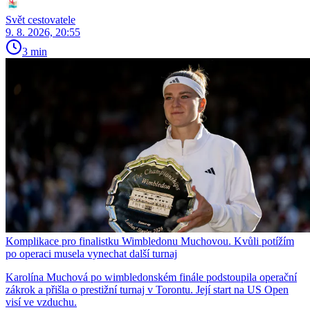
Svět cestovatele
9. 8. 2026, 20:55
3 min
Komplikace pro finalistku Wimbledonu Muchovou. Kvůli potížím
po operaci musela vynechat další turnaj
Karolína Muchová po wimbledonském finále podstoupila operační
zákrok a přišla o prestižní turnaj v Torontu. Její start na US Open
visí ve vzduchu.