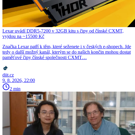
Lexar uvádí DDR5-7200 v 32GB kitu s čipy od čínské CXMT,
vyjdou na ~15500 Kč
Značka Lexar patří k těm, které seženete i v českých e-shopech. Jde
tedy o další možný kanál, kterým se do našich končin mohou dostat
paměťové čipy čínské společnosti CXMT…
diit.cz
9. 8. 2026, 22:00
2 min