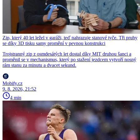
Zip, který 40 let ležel v garáži, teď nahrazuje stanové tyče. Tři pruhy
se díky 3D tisku samy promění v pevnou konstrukci
Trojstranný zip z osmdesátých let dostal díky MIT druhou šanci a
proměnil se v mechanismus, který po stažení jezdcem vytvoří nosný
rám stanu za minutu a dvacet sekund.
Mobify.cz
9. 8. 2026, 21:52
4 min