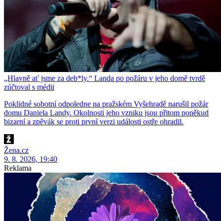
„Hlavně ať jsme za deb*ly.“ Landa po požáru v jeho domě tvrdě
zúčtoval s médii
Poklidné sobotní odpoledne na pražském Vyšehradě narušil požár
domu Daniela Landy. Okolnosti jeho vzniku jsou přitom poněkud
bizarní a zpěvák se proti první verzi události ostře ohradil.
Žena.cz
9. 8. 2026, 19:40
Reklama