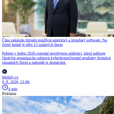
Čína zakázala firmám používat americký a izraelský software. Na
černé listině je přes 15 známých firem
Peking v lednu 2026 rozeslal neveřejnou směrnici, která nařizuje
čínským organizacím odstavit kyberbezpečnostní produkty šestnácti
západních firem a nahradit je domácími.
Mobify.cz
9. 8. 2026, 21:06
4 min
Reklama