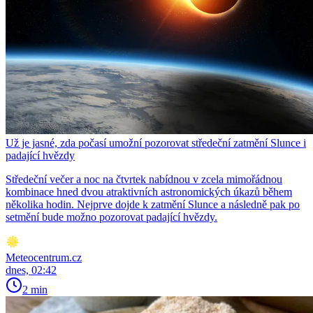
Už je jasné, zda počasí umožní pozorovat středeční zatmění Slunce i
padající hvězdy
Středeční večer a noc na čtvrtek nabídnou v zcela mimořádnou
kombinace hned dvou atraktivních astronomických úkazů během
několika hodin. Nejprve dojde k zatmění Slunce a následně pak po
setmění bude možno pozorovat padající hvězdy.
Meteocentrum.cz
dnes, 02:42
2 min