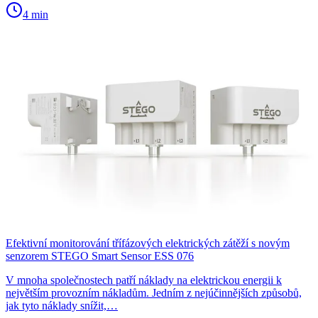
4 min
Efektivní monitorování třífázových elektrických zátěží s novým
senzorem STEGO Smart Sensor ESS 076
V mnoha společnostech patří náklady na elektrickou energii k
největším provozním nákladům. Jedním z nejúčinnějších způsobů,
jak tyto náklady snížit,…