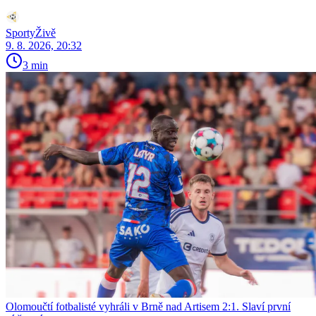
SportyŽivě
9. 8. 2026, 20:32
3 min
Olomoučtí fotbalisté vyhráli v Brně nad Artisem 2:1. Slaví první