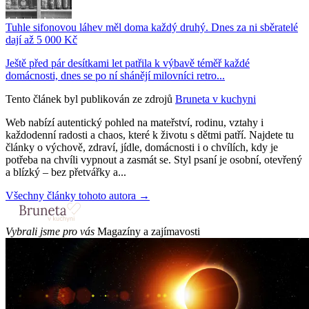
Tuhle sifonovou láhev měl doma každý druhý. Dnes za ni sběratelé
dají až 5 000 Kč
Ještě před pár desítkami let patřila k výbavě téměř každé
domácnosti, dnes se po ní shánějí milovníci retro...
Tento článek byl publikován ze zdrojů
Bruneta v kuchyni
Web nabízí autentický pohled na mateřství, rodinu, vztahy i
každodenní radosti a chaos, které k životu s dětmi patří. Najdete tu
články o výchově, zdraví, jídle, domácnosti i o chvílích, kdy je
potřeba na chvíli vypnout a zasmát se. Styl psaní je osobní, otevřený
a blízký – bez přetvářky a...
Všechny články tohoto autora →
Vybrali jsme pro vás
Magazíny a zajímavosti