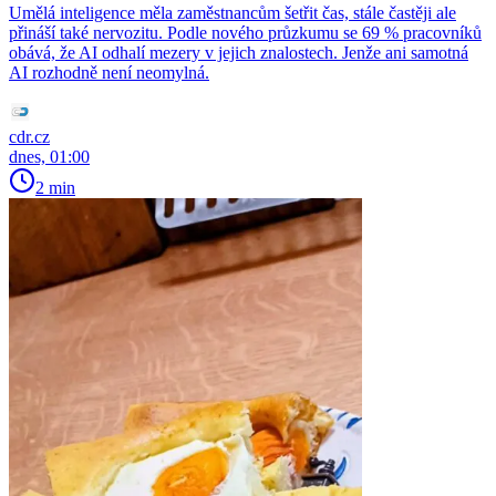
Umělá inteligence měla zaměstnancům šetřit čas, stále častěji ale
přináší také nervozitu. Podle nového průzkumu se 69 % pracovníků
obává, že AI odhalí mezery v jejich znalostech. Jenže ani samotná
AI rozhodně není neomylná.
cdr.cz
dnes, 01:00
2 min