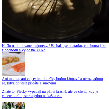
Kašlu na kupované majonézy. Ušlehala jsem tatarku, co chutná jako
z obchodu a vyjde na 30 Kč
Ani mouka, ani vejce: bramboráky budou křupavé a nerozpadnou
se, když do těsta přidáte 1 surovinu
Znáte to. Placky vypadají na pánvi krásně, ale ve chvíli, kdy je
chcete obrátit, se rozjedou na kaši a z...