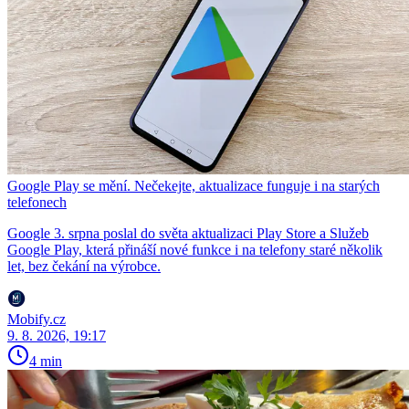
Google Play se mění. Nečekejte, aktualizace funguje i na starých
telefonech
Google 3. srpna poslal do světa aktualizaci Play Store a Služeb
Google Play, která přináší nové funkce i na telefony staré několik
let, bez čekání na výrobce.
Mobify.cz
9. 8. 2026, 19:17
4 min