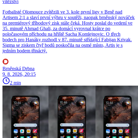
vítězství
Fotbalisté Olomouce zvítězili ve 3. kole první ligy v Brně nad
Artisem 2:1 a slaví první výhru v soutěži, naopak brněnský nováček
na premiérový tříbodový zisk stále čeká. Hosty poslal do vedení ve
35. minutě Ahmad Ghali, za domácí vyrovnal krátce po
poločasovém příchodu na hřiště Sacha Komlejnovic. O třech
bodech pro Hanáky rozhodl v 87. minutě střídající Fabijan Krivak.
Sigma se ziskem čtyř bodů poskočila na osmé místo, Artis je s
jedním bodem třináctý.
Brněnská Drbna
9. 8. 2026, 20:15
2 min