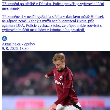
Tři zranění po střelbě v Dánsku. Policie prověřuje vyřizování účtů
mezi gangy
Tři zraněné si v neděli vyžádala střelba v dánském městě Holbaek
na západě země. Žádný z mužů není v ohrožení života, píše
agentura DPA. Policie vychází z toho, že případ může souviset s
vyřizováním účtů mezi lidmi z kriminálního prostředí.
Aktuálně.cz - Zprávy
9. 8. 2026, 18:30