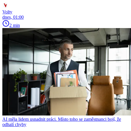
Volty
dnes, 01:00
2 min
AI měla lidem usnadnit práci. Místo toho se zaměstnanci bojí, že
odhalí chyby