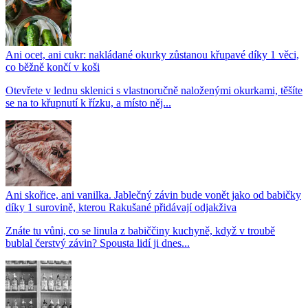
Ani ocet, ani cukr: nakládané okurky zůstanou křupavé díky 1 věci,
co běžně končí v koši
Otevřete v lednu sklenici s vlastnoručně naloženými okurkami, těšíte
se na to křupnutí k řízku, a místo něj...
Ani skořice, ani vanilka. Jablečný závin bude vonět jako od babičky
díky 1 surovině, kterou Rakušané přidávají odjakživa
Znáte tu vůni, co se linula z babiččiny kuchyně, když v troubě
bublal čerstvý závin? Spousta lidí ji dnes...