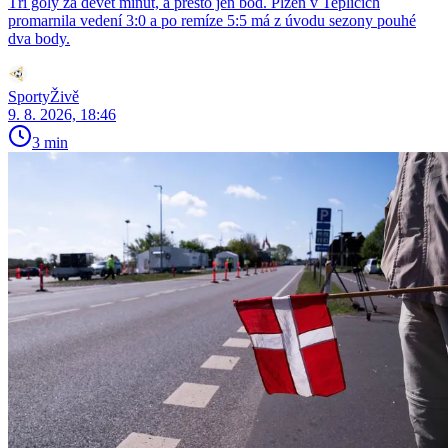
Tři góly za devět minut, a přesto jen bod. Plzeň v Teplicích
promarnila vedení 3:0 a po remíze 5:5 má z úvodu sezony pouhé
dva body.
SportyŽivě
9. 8. 2026, 18:46
3 min