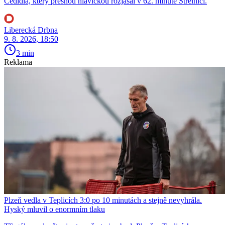
Cedidla, který přesnou hlavičkou rozjásal v 62. minutě Střelnici.
Liberecká Drbna
9. 8. 2026, 18:50
3 min
Reklama
Plzeň vedla v Teplicích 3:0 po 10 minutách a stejně nevyhrála.
Hyský mluvil o enormním tlaku