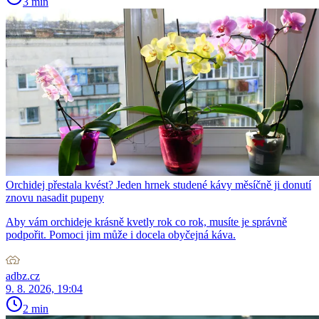
3 min
Orchidej přestala kvést? Jeden hrnek studené kávy měsíčně ji donutí
znovu nasadit pupeny
Aby vám orchideje krásně kvetly rok co rok, musíte je správně
podpořit. Pomoci jim může i docela obyčejná káva.
adbz.cz
9. 8. 2026, 19:04
2 min