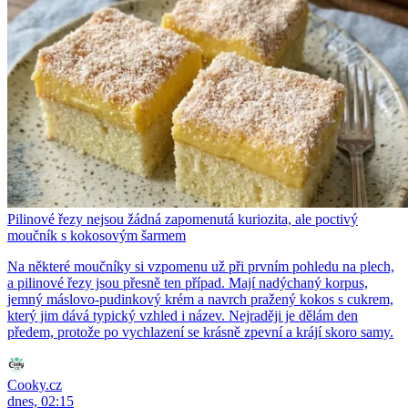
Pilinové řezy nejsou žádná zapomenutá kuriozita, ale poctivý
moučník s kokosovým šarmem
Na některé moučníky si vzpomenu už při prvním pohledu na plech,
a pilinové řezy jsou přesně ten případ. Mají nadýchaný korpus,
jemný máslovo-pudinkový krém a navrch pražený kokos s cukrem,
který jim dává typický vzhled i název. Nejraději je dělám den
předem, protože po vychlazení se krásně zpevní a krájí skoro samy.
Cooky.cz
dnes, 02:15