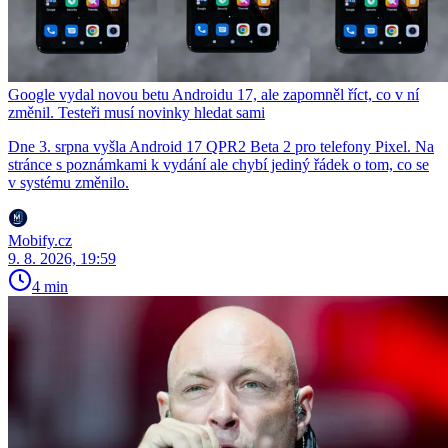
Google vydal novou betu Androidu 17, ale zapomněl říct, co v ní
změnil. Testeři musí novinky hledat sami
Dne 3. srpna vyšla Android 17 QPR2 Beta 2 pro telefony Pixel. Na
stránce s poznámkami k vydání ale chybí jediný řádek o tom, co se
v systému změnilo.
Mobify.cz
9. 8. 2026, 19:59
4 min