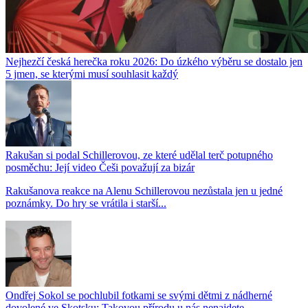
Nejhezčí česká herečka roku 2026: Do úzkého výběru se dostalo jen
5 jmen, se kterými musí souhlasit každý
Rakušan si podal Schillerovou, ze které udělal terč potupného
posměchu: Její video Češi považují za bizár
Rakušanova reakce na Alenu Schillerovou nezůstala jen u jedné
poznámky. Do hry se vrátila i starší...
Ondřej Sokol se pochlubil fotkami se svými dětmi z nádherné
dovolené ve Skotsku: Takovou přírodu u nás nenajdete