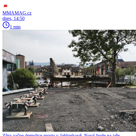
MMAMAG.cz
dnes, 14:50
1 min
Zítra začne demolice mostu v Jablunkově. Nový bude na jaře