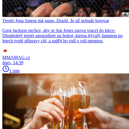
Trenér Jona Jonese má jasno. Doufá, že už nebude bojovat
Greg Jackson nechce, aby se Jon Jones znovu vracel do klece.
Dlouholetý trenér upozorňuje na bolest, kterou bývalý šampion po
letech tvrdé přípravy cítí, a raději ho vidí v roli mentora.
MMAMAG.cz
dnes, 14:39
1 min