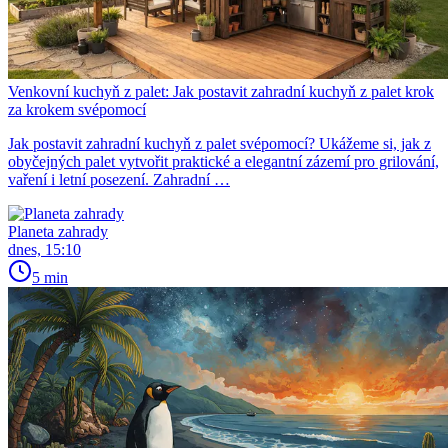
Venkovní kuchyň z palet: Jak postavit zahradní kuchyň z palet krok
za krokem svépomocí
Jak postavit zahradní kuchyň z palet svépomocí? Ukážeme si, jak z
obyčejných palet vytvořit praktické a elegantní zázemí pro grilování,
vaření i letní posezení. Zahradní …
Planeta zahrady
dnes, 15:10
5 min