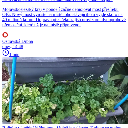
Moravskoslezský kraj v pondělí začne demolovat most přes řeku
Olši. Nový most vyroste na místě toho stávajícího a vyjde skoro na
40 milionů korun. Dopravu přes řeku zajistí provizorní dvoupruhové
přemostění, které už je na místě připraveno.
Ostravská Drbna
dnes, 14:48
1 min
Bylinky v květináči žloutnou, i když je zaléváte. Kořeny se mohou