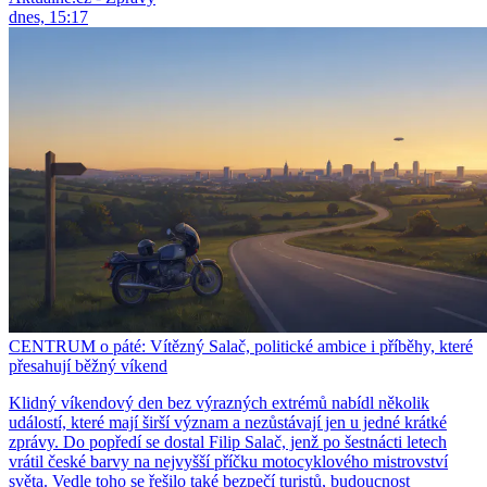
dnes, 15:17
CENTRUM o páté: Vítězný Salač, politické ambice i příběhy, které
přesahují běžný víkend
Klidný víkendový den bez výrazných extrémů nabídl několik
událostí, které mají širší význam a nezůstávají jen u jedné krátké
zprávy. Do popředí se dostal Filip Salač, jenž po šestnácti letech
vrátil české barvy na nejvyšší příčku motocyklového mistrovství
světa. Vedle toho se řešilo také bezpečí turistů, budoucnost