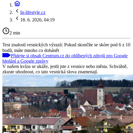
In-lifestyle.cz
18. 6. 2026, 04:19
2 min
Test znalostí vesnických výrazů: Pokud skončíte se skóre pod 6 z 10
bodů, máte mnoho co dohánět
Přidejte si obsah Centrum.cz do oblíbených zdrojů pro Google
hledání a Google zprávy
V našem kvízu se ukáže, jestli jste z vesnice nebo města. Schválně,
zkuste uhodnout, co tato vesnická slova znamenají.