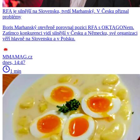
RFA je silnější na Slovensku, tvrdí Marhanský. V Česku přiznal
problémy
Boris Marhanský otevřeně porovnal pozici RFA s OKTAGONem.
Zatímco konkurenci vidí silnější v Česku a Německu, své organizaci
věří hlavně na Slovensku a v Polsku.
MMAMAG.cz
dnes, 14:47
1 min