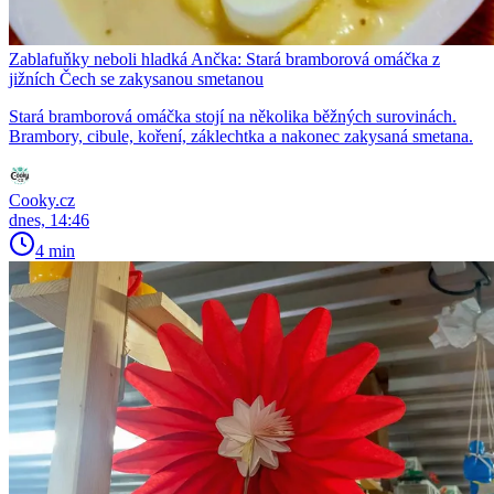
Zablafuňky neboli hladká Ančka: Stará bramborová omáčka z
jižních Čech se zakysanou smetanou
Stará bramborová omáčka stojí na několika běžných surovinách.
Brambory, cibule, koření, záklechtka a nakonec zakysaná smetana.
Cooky.cz
dnes, 14:46
4 min