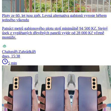
Ploty ze 60. let jsou zpět. Levná alternativa gabionů vyroste během
jediného víkendu
Patnáct metrů gabionového plotu stojí minimálně 94 500 Kč. Stejný
úsek z vyplétaných dřevěných panelů vyjde od 28 000 Kč včetně
montáže.
Chalupáři-Zahrádkáři
dnes, 15:38
5 min