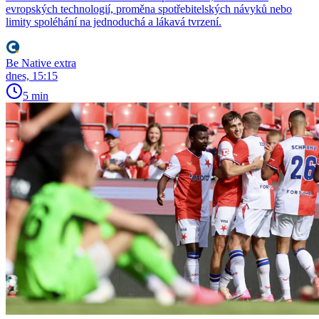
evropských technologií, proměna spotřebitelských návyků nebo
limity spoléhání na jednoduchá a lákavá tvrzení.
Be Native extra
dnes, 15:15
5 min