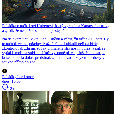
Pohádka o tučňákovi Hubertovi, který vyrazil na Kanárské ostrovy
a zjistil, že ne každé slunce hřeje stejně
Na dalekém jihu, v kraji ledu, sněhu a větru, žil tučňák Hubert. Byl
to tučňák velmi pořádný. Každé ráno si uhladil peří na břiše,
zkontroloval, zda má zobák přiměřeně slavnostní výraz, a pak se
vydal k moři na snídani. Uměl výborně plavat, slušně klouzat po
břiše a docela dobře předstírat, že mu nevadí, když mu ledový vítr
foukne přímo do zad.
Pohádky bez konce
dnes, 15:05
12 min