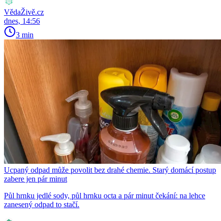
VědaŽivě.cz
dnes, 14:56
3 min
Ucpaný odpad může povolit bez drahé chemie. Starý domácí postup
zabere jen pár minut
Půl hrnku jedlé sody, půl hrnku octa a pár minut čekání: na lehce
zanesený odpad to stačí.