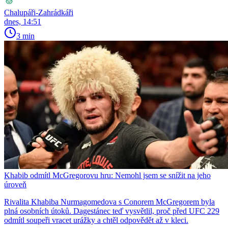
Chalupáři-Zahrádkáři
dnes, 14:51
3 min
Khabib odmítl McGregorovu hru: Nemohl jsem se snížit na jeho
úroveň
Rivalita Khabiba Nurmagomedova s Conorem McGregorem byla
plná osobních útoků. Dagestánec teď vysvětlil, proč před UFC 229
odmítl soupeři vracet urážky a chtěl odpovědět až v kleci.