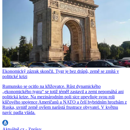
Ekonomický zázrak skončil. Tygr je bez drápů, země se zmítá v
politické krizi
Rumunsko se ocitlo na křižovatce. Růst dynamického
„ekonomického tygra“ se totiž téměř zastavil a zemi nepomáhá ani
politická krize. Na mezinárodním poli sice upevňuje svou roli
klíčového spojence Američanů a NATO a čelí hybridním hrozbám z
Ruska, uvnitř země ovšem narůstá frustrace obyvatel. V květnu
navíc padla vláda.
Aktuálně.cz - Zprávy