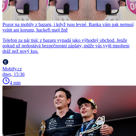
Pozor na mobily z bazaru, i když jsou levné. Banka vám pak nemusí
vrátit ani korunu, hackeři mají žně
Telefon za pár tisíc z bazaru vypadá jako výhodný obchod. Jenže
pokud už nedostává bezpečnostní záplaty, může vás vyjít mnohem
dráž než nový kus.
Mobify.cz
dnes, 15:36
4 min