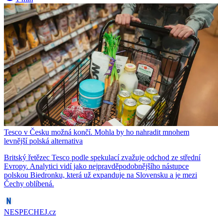
Tesco v Česku možná končí. Mohla by ho nahradit mnohem
levnější polská alternativa
Britský řetězec Tesco podle spekulací zvažuje odchod ze střední
Evropy. Analytici vidí jako nejpravděpodobnějšího nástupce
polskou Biedronku, která už expanduje na Slovensku a je mezi
Čechy oblíbená.
NESPECHEJ.cz