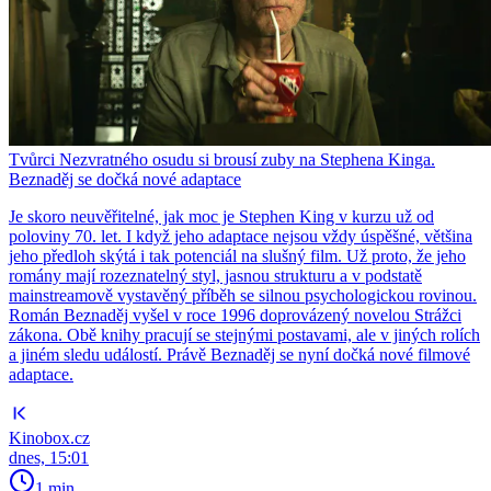
Tvůrci Nezvratného osudu si brousí zuby na Stephena Kinga.
Beznaděj se dočká nové adaptace
Je skoro neuvěřitelné, jak moc je Stephen King v kurzu už od
poloviny 70. let. I když jeho adaptace nejsou vždy úspěšné, většina
jeho předloh skýtá i tak potenciál na slušný film. Už proto, že jeho
romány mají rozeznatelný styl, jasnou strukturu a v podstatě
mainstreamově vystavěný příběh se silnou psychologickou rovinou.
Román Beznaděj vyšel v roce 1996 doprovázený novelou Strážci
zákona. Obě knihy pracují se stejnými postavami, ale v jiných rolích
a jiném sledu událostí. Právě Beznaděj se nyní dočká nové filmové
adaptace.
Kinobox.cz
dnes, 15:01
1 min