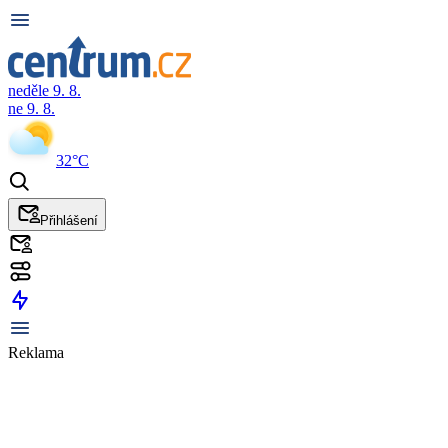
neděle 9. 8.
ne 9. 8.
32°C
Přihlášení
Reklama