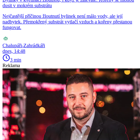
dusit v mokrém substrátu
Nejčastější příčinou žloutnutí bylinek není málo vody, ale její
nadbytek. Přemokřený substrát vytlačí vzduch a kořeny přestanou
fungovat.
Chalupáři-Zahrádkáři
dnes, 14:48
3 min
Reklama