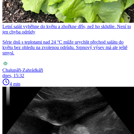
Letní salát vyběhne do květu a zhořkne dřív, než ho sklidíte. Není to
jen chyba odrůdy
Série dnů s teplotami nad 24 °C může urychlit přechod salátu do
květu bez ohledu na zvolenou odrůdu. Srpnový výsev má ale ještě
smysl.
Chalupáři-Zahrádkáři
dnes, 15:32
4 min