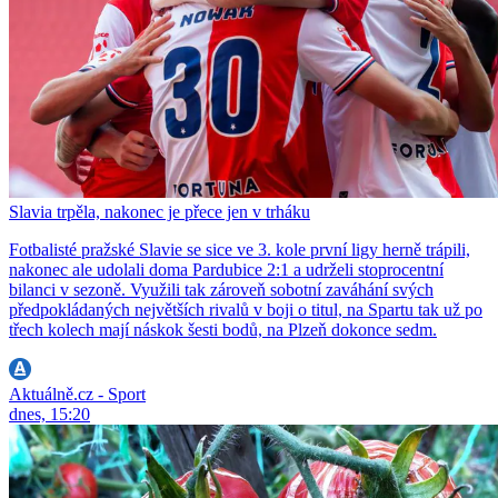
Slavia trpěla, nakonec je přece jen v trháku
Fotbalisté pražské Slavie se sice ve 3. kole první ligy herně trápili,
nakonec ale udolali doma Pardubice 2:1 a udrželi stoprocentní
bilanci v sezoně. Využili tak zároveň sobotní zaváhání svých
předpokládaných největších rivalů v boji o titul, na Spartu tak už po
třech kolech mají náskok šesti bodů, na Plzeň dokonce sedm.
Aktuálně.cz - Sport
dnes, 15:20