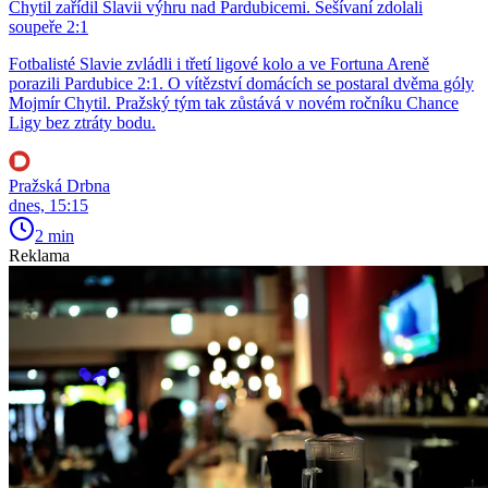
Chytil zařídil Slavii výhru nad Pardubicemi. Sešívaní zdolali
soupeře 2:1
Fotbalisté Slavie zvládli i třetí ligové kolo a ve Fortuna Areně
porazili Pardubice 2:1. O vítězství domácích se postaral dvěma góly
Mojmír Chytil. Pražský tým tak zůstává v novém ročníku Chance
Ligy bez ztráty bodu.
Pražská Drbna
dnes, 15:15
2 min
Reklama