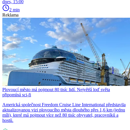
dnes, 15:00
2 min
Reklama
Plovoucí město má pojmout 80 tisíc lidí. Největší loď světa
připomíná sci-fi
Americká společnost Freedom Cruise Line International představila
aktualizovanou vizi plovoucího města dlouhého přes 1,6 km (jednu
míli), které má pojmout více než 80 tisíc obyvatel, pracovníků a
hostů.