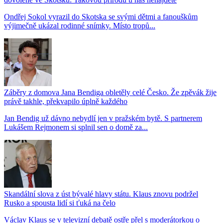
Ondřej Sokol vyrazil do Skotska se svými dětmi a fanouškům
výjimečně ukázal rodinné snímky. Místo tropů...
Záběry z domova Jana Bendiga obletěly celé Česko. Že zpěvák žije
právě takhle, překvapilo úplně každého
Jan Bendig už dávno nebydlí jen v pražském bytě. S partnerem
Lukášem Rejmonem si splnil sen o domě za...
Skandální slova z úst bývalé hlavy státu. Klaus znovu podržel
Rusko a spousta lidí si ťuká na čelo
Václav Klaus se v televizní debatě ostře přel s moderátorkou o