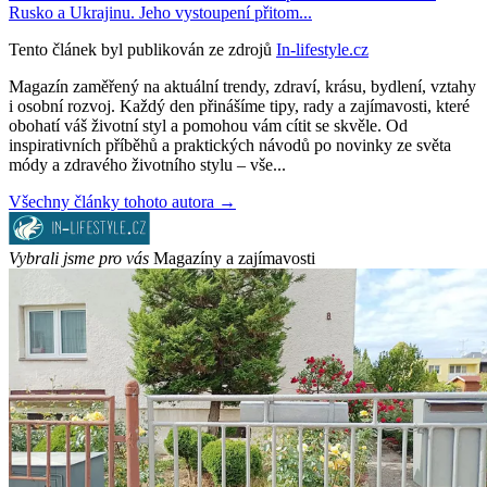
Rusko a Ukrajinu. Jeho vystoupení přitom...
Tento článek byl publikován ze zdrojů
In-lifestyle.cz
Magazín zaměřený na aktuální trendy, zdraví, krásu, bydlení, vztahy
i osobní rozvoj. Každý den přinášíme tipy, rady a zajímavosti, které
obohatí váš životní styl a pomohou vám cítit se skvěle. Od
inspirativních příběhů a praktických návodů po novinky ze světa
módy a zdravého životního stylu – vše...
Všechny články tohoto autora →
Vybrali jsme pro vás
Magazíny a zajímavosti