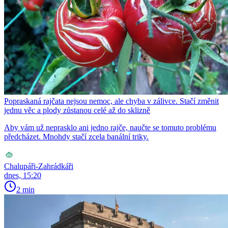
Popraskaná rajčata nejsou nemoc, ale chyba v zálivce. Stačí změnit
jednu věc a plody zůstanou celé až do sklizně
Aby vám už neprasklo ani jedno rajče, naučte se tomuto problému
předcházet. Mnohdy stačí zcela banální triky.
Chalupáři-Zahrádkáři
dnes, 15:20
2 min