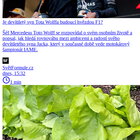
Je devítiletý syn Tota Wolffa budoucí hvězdou F1?
Šéf Mercedesu Toto Wolff se rozpovídal o svém osobním životě a
popsal, jak hledá rovnováhu mezi ambicemi a radostí svého
devítiletého syna Jacka, který v současné době vede motokárový
šampionát IAME.
SvětFormule.cz
dnes, 15:32
1 min