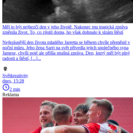
Měl to být nejhezčí den v jeho životě. Nakonec mu tragická zpráva
změnila život. To, co zjistil doma, ho však dohnalo k slzám štěstí
Nejkrásnější den života mladého Jarretta se během chvíle přeměnil v
noční můru. Jeho žena Sarri na svět přivedla jejich společného syna
Jamese, chvíli poté ale přišla strašná zpráva. Den, který měl být plný
radosti a štěstí, [...]...
Světkreativity
dnes, 15:28
2 min
Reklama