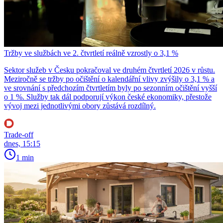
Tržby ve službách ve 2. čtvrtletí reálně vzrostly o 3,1 %
Sektor služeb v Česku pokračoval ve druhém čtvrtletí 2026 v růstu.
Meziročně se tržby po očištění o kalendářní vlivy zvýšily o 3,1 % a
ve srovnání s předchozím čtvrtletím byly po sezonním očištění vyšší
o 1 %. Služby tak dál podporují výkon české ekonomiky, přestože
vývoj mezi jednotlivými obory zůstává rozdílný.
Trade-off
dnes, 15:15
1 min