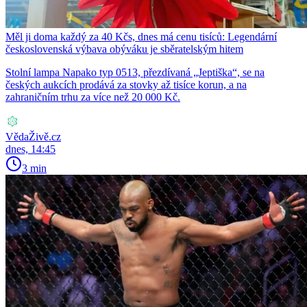
Měl ji doma každý za 40 Kčs, dnes má cenu tisíců: Legendární
československá výbava obýváku je sběratelským hitem
Stolní lampa Napako typ 0513, přezdívaná „Jeptiška“, se na
českých aukcích prodává za stovky až tisíce korun, a na
zahraničním trhu za více než 20 000 Kč.
VědaŽivě.cz
dnes, 14:45
3 min