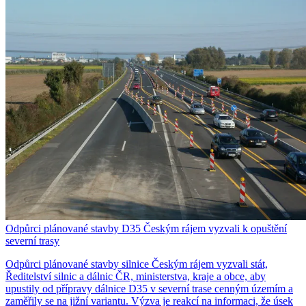
Odpůrci plánované stavby D35 Českým rájem vyzvali k opuštění
severní trasy
Odpůrci plánované stavby silnice Českým rájem vyzvali stát,
Ředitelství silnic a dálnic ČR, ministerstva, kraje a obce, aby
upustily od přípravy dálnice D35 v severní trase cenným územím a
zaměřily se na jižní variantu. Výzva je reakcí na informaci, že úsek