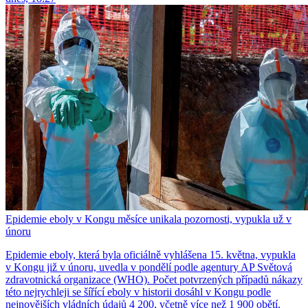
Epidemie eboly v Kongu měsíce unikala pozornosti, vypukla už v
únoru
Epidemie eboly, která byla oficiálně vyhlášena 15. května, vypukla
v Kongu již v únoru, uvedla v pondělí podle agentury AP Světová
zdravotnická organizace (WHO). Počet potvrzených případů nákazy
této nejrychleji se šířící eboly v historii dosáhl v Kongu podle
nejnovějších vládních údajů 4 200, včetně více než 1 900 obětí.