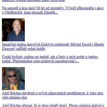
Na samotě u lesa slaví 50 let od premiéry. Výročí připomněla i akce
v Obděnicích, kam dorazili Zdeněk...
Skutečná jména slavných českých osobností: Michal David i Marek
Ztracený udělali velmi dobře
České hvězdy známe po jméně, ale u řady z nich nejde o jméno
rodné. Připomínáme osm známých pseudonymů i...
Aleš Brichta otevřeně o svých zdravotních problémech: Z jeho slov
vám ukápne slza
Aleš Brichta přiznal, že je dnes téměř slepý. Přesto zůstává aktivní a