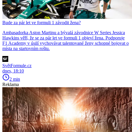
Bude za pár let ve formuli 1 závodit žena?
Ambasadorka Aston Martinu a bývalá závodnice W Series Jessica
Hawkins věří, že se za pár let ve formuli 1 objeví žena. Podporuje
F1 Academy v úsilí vychovávat talentované ženy schopné bojovat o
místa na startovním roštu.
SvětFormule.cz
dnes, 18:10
2 min
Reklama