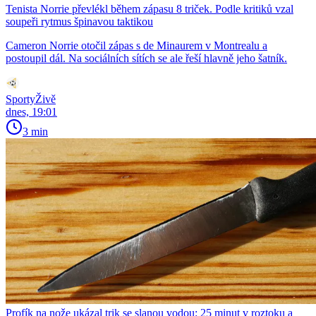
Tenista Norrie převlékl během zápasu 8 triček. Podle kritiků vzal
soupeři rytmus špinavou taktikou
Cameron Norrie otočil zápas s de Minaurem v Montrealu a
postoupil dál. Na sociálních sítích se ale řeší hlavně jeho šatník.
SportyŽivě
dnes, 19:01
3 min
Profík na nože ukázal trik se slanou vodou: 25 minut v roztoku a