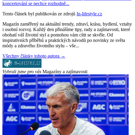
koncertování se nechce rozhodně...
Tento článek byl publikován ze zdrojů
In-lifestyle.cz
Magazín zaměřený na aktuální trendy, zdraví, krásu, bydlení, vztahy
i osobní rozvoj. Každý den přinášíme tipy, rady a zajímavosti, které
obohatí váš životní styl a pomohou vám cítit se skvěle. Od
inspirativních příběhů a praktických návodů po novinky ze světa
módy a zdravého životního stylu – vše...
Všechny články tohoto autora →
Vybrali jsme pro vás
Magazíny a zajímavosti