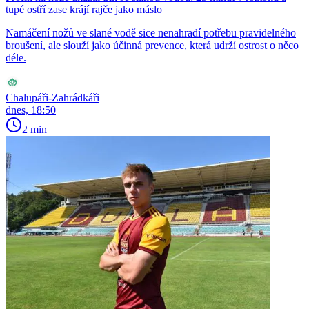
tupé ostří zase krájí rajče jako máslo
Namáčení nožů ve slané vodě sice nenahradí potřebu pravidelného
broušení, ale slouží jako účinná prevence, která udrží ostrost o něco
déle.
Chalupáři-Zahrádkáři
dnes, 18:50
2 min