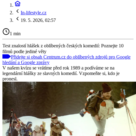
In-lifestyle.cz
19. 5. 2026, 02:57
1 min
Test znalostí hlášek z oblíbených českých komedií: Poznejte 10
filmů podle jediné věty
Přidejte si obsah Centrum.cz do oblíbených zdrojů pro Google
hledání a Google zprávy
V našem kvízu se vrátíme před rok 1989 a podíváme se na
legendární hlášky ze slavných komedií. Vzpomeňte si, kdo je
pronesl.