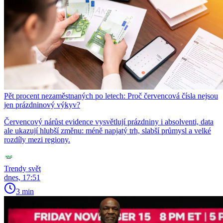
Pět procent nezaměstnaných po letech: Proč červencová čísla nejsou
jen prázdninový výkyv?
Červencový nárůst evidence vysvětlují prázdniny i absolventi, data
ale ukazují hlubší změnu: méně napjatý trh, slabší průmysl a velké
rozdíly mezi regiony.
Trendy svět
dnes, 17:51
3 min