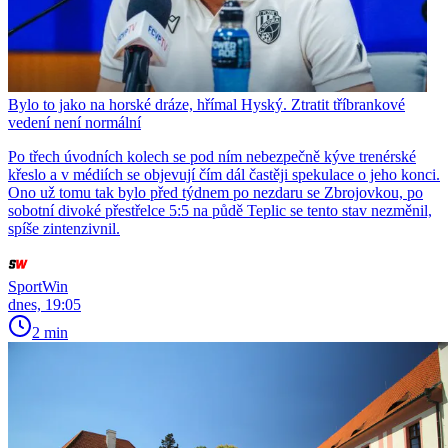
Bylo to jako na horské dráze, hřímal Hyský. Ztratit tříbrankové
vedení není normální
Po třech úvodních kolech se pod ním nebezpečně kýve trenérské
křeslo a v médiích se objevují čím dál častěji spekulace o jeho konci.
Ono už tomu tak bylo před týdnem po nezdaru se Zbrojovkou, po
sobotní divoké přestřelce 5:5 na půdě Teplic se tento stav nezměnil,
spíše zintenzivnil.
SportWin
dnes, 19:05
2 min