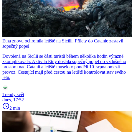
Etna znovu ochromila letiště na Sicílii. Přílety do Catanie zastavil
sopečný popel
Dovolená na Sicílii se části turistů během několika hodin výrazně
zkomplikovala. Aktivita Etny dostala sopečný popel do vzdušného
prostoru nad Catanií a letiště muselo v pondělí 10. srpna omezit
provoz. Cestující mají před cestou na letiště kontrolovat stav svého
letu.
Trendy svět
dnes, 17:52
2 min