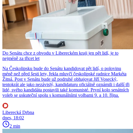
Do Senátu chce z obvodu v Libereckém kraji jen pět lidí, je to
nejméně za třicet let
Na Českolipsku bude do Senátu kandidovat pět lidí, o polovinu
méně než před šesti lety, řekla mluvčí českolipské radnice Markéta
Žitná. Post v Senátu bude už podruhé obhajovat Jiří Vosecký,
tentokrát ale jako nezávislý, kandidaturu oficiálně oznámili i další tři
lidé, svého kandidáta postavili také komunisté. První kolo senátních
voleb se uskuteční spolu s komunálními volbami 9. a 10. října.
Liberecká Drbna
dnes, 18:02
2 min