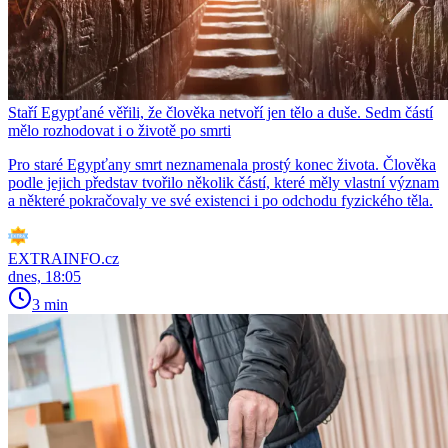
Staří Egypťané věřili, že člověka netvoří jen tělo a duše. Sedm částí
mělo rozhodovat i o životě po smrti
Pro staré Egypťany smrt neznamenala prostý konec života. Člověka
podle jejich představ tvořilo několik částí, které měly vlastní význam
a některé pokračovaly ve své existenci i po odchodu fyzického těla.
EXTRAINFO.cz
dnes, 18:05
3 min