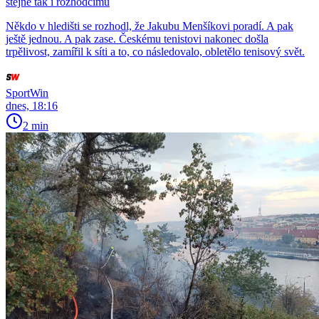
stejně tak i rozhodčímu
Někdo v hledišti se rozhodl, že Jakubu Menšíkovi poradí. A pak
ještě jednou. A pak zase. Českému tenistovi nakonec došla
trpělivost, zamířil k síti a to, co následovalo, obletělo tenisový svět.
SportWin
dnes, 18:16
2 min