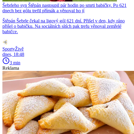
Šebrleho syn Štěpán nastoupil pár hodin po smrti babičky. Po 621
dnech bez gólu trefil přímák a věnoval ho jí
Štěpán Šebrle čekal na ligový gól 621 dní. Přišel v den, kdy ráno
přišel o babičku. Na sociálních sítích pak trefu věnoval zemřelé
babičce.
SportyŽivě
dnes, 18:48
3 min
Reklama