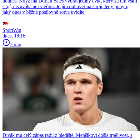
dodnes. Když má Dorian Yates vybrat jediný cvik, který za tím vším
stojí, nezaváhá ani vteřinu. Je jím pullover na stroji, tedy pohyb,
jaký dnes v běžné posilovně sotva uvidíte.
SportWin
dnes, 18:16
2 min
Divák mu celý zápas radil z hlediště. Menšíkovi došla trpělivost, a