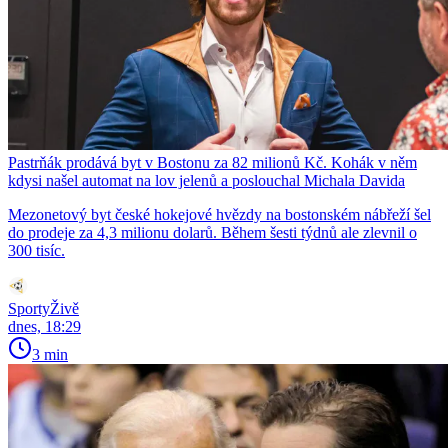
Pastrňák prodává byt v Bostonu za 82 milionů Kč. Kohák v něm
kdysi našel automat na lov jelenů a poslouchal Michala Davida
Mezonetový byt české hokejové hvězdy na bostonském nábřeží šel
do prodeje za 4,3 milionu dolarů. Během šesti týdnů ale zlevnil o
300 tisíc.
SportyŽivě
dnes, 18:29
3 min