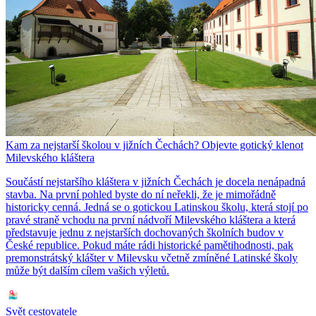
Kam za nejstarší školou v jižních Čechách? Objevte gotický klenot
Milevského kláštera
Součástí nejstaršího kláštera v jižních Čechách je docela nenápadná
stavba. Na první pohled byste do ní neřekli, že je mimořádně
historicky cenná. Jedná se o gotickou Latinskou školu, která stojí po
pravé straně vchodu na první nádvoří Milevského kláštera a která
představuje jednu z nejstarších dochovaných školních budov v
České republice. Pokud máte rádi historické pamětihodnosti, pak
premonstrátský klášter v Milevsku včetně zmíněné Latinské školy
může být dalším cílem vašich výletů.
Svět cestovatele