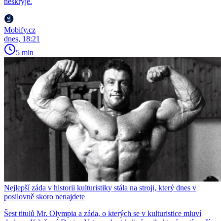
neskryje.
Mobify.cz
dnes, 18:21
5 min
Nejlepší záda v historii kulturistiky stála na stroji, který dnes v
posilovně skoro nenajdete
Šest titulů Mr. Olympia a záda, o kterých se v kulturistice mluví