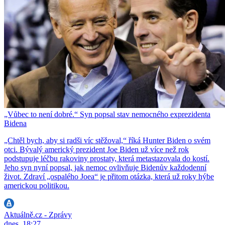
„Vůbec to není dobré.“ Syn popsal stav nemocného exprezidenta
Bidena
„Chtěl bych, aby si radši víc stěžoval,“ říká Hunter Biden o svém
otci. Bývalý americký prezident Joe Biden už více než rok
podstupuje léčbu rakoviny prostaty, která metastazovala do kostí.
Jeho syn nyní popsal, jak nemoc ovlivňuje Bidenův každodenní
život. Zdraví „ospalého Joea“ je přitom otázka, která už roky hýbe
americkou politikou.
Aktuálně.cz - Zprávy
dnes, 18:27