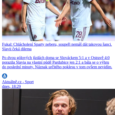
Fukal: Chlácholení Sparty neberu, soupeři nemáš dát takovou šanci.
Slavii čeká dilema
Po dvou gólových jízdách doma se Slováckem 5:1 a v Ostravě 4:0
porazila Slavia na vlastní půdě Pardubice jen 2:1 a bála se o výhru
do poslední minuty. Náznak určitého poklesu v tom ovšem nevidím.
Aktuálně.cz - Sport
dnes, 18:29