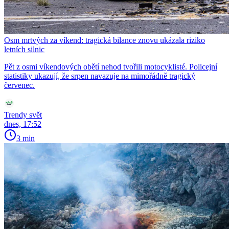
Osm mrtvých za víkend: tragická bilance znovu ukázala riziko
letních silnic
Pět z osmi víkendových obětí nehod tvořili motocyklisté. Policejní
statistiky ukazují, že srpen navazuje na mimořádně tragický
červenec.
Trendy svět
dnes, 17:52
3 min