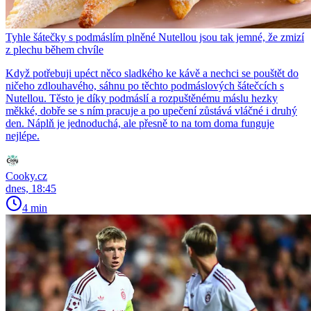
Tyhle šátečky s podmáslím plněné Nutellou jsou tak jemné, že zmizí
z plechu během chvíle
Když potřebuji upéct něco sladkého ke kávě a nechci se pouštět do
ničeho zdlouhavého, sáhnu po těchto podmáslových šátečcích s
Nutellou. Těsto je díky podmáslí a rozpuštěnému máslu hezky
měkké, dobře se s ním pracuje a po upečení zůstává vláčné i druhý
den. Náplň je jednoduchá, ale přesně to na tom doma funguje
nejlépe.
Cooky.cz
dnes, 18:45
4 min