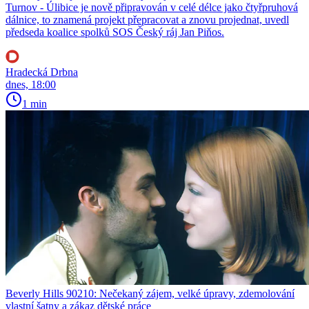
Turnov - Úlibice je nově připravován v celé délce jako čtyřpruhová
dálnice, to znamená projekt přepracovat a znovu projednat, uvedl
předseda koalice spolků SOS Český ráj Jan Piňos.
Hradecká Drbna
dnes, 18:00
1 min
Beverly Hills 90210: Nečekaný zájem, velké úpravy, zdemolování
vlastní šatny a zákaz dětské práce