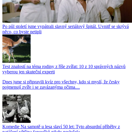
Po půl století jsme vypátrali slavný seriálový špitál. Uvnitř se skrývá
něco, co byste netipli
Test znalostí na téma rodiny z říše zvířat: 10 z 10 správných názvů
vyberou jen skuteční experti
Dnes jsme si připravili kvíz pro všechny, kdo si myslí, že česky
pojmenují zvíře i se zavázanýma očima....
Komedie Na samotě u lesa slaví 50 let: Tyto absurdní příběhy z
natáčení většina fanoušků nikdy neslyšela