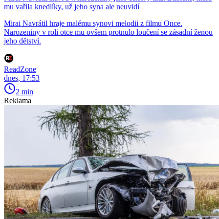
mu vařila knedlíky, už jeho syna ale neuvidí
Mirai Navrátil hraje malému synovi melodii z filmu Once.
Narozeniny v roli otce mu ovšem protnulo loučení se zásadní ženou
jeho dětství.
ReadZone
dnes, 17:53
2 min
Reklama