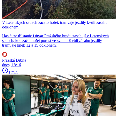
V Letenských sadech začalo hořet, tramvaje jezdily kvůli zásahu
odklonem
Hasiči ze tří stanic i útvar Pražského hradu zasahují v Letenských
sadech, kde začal hořet porost ve svahu. Kvůli zásahu jezdily
tramvaje linek 12 a 15 odklonem.
Pražská Drbna
dnes, 18:16
1 min