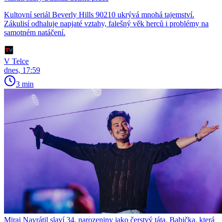
Kultovní seriál Beverly Hills 90210 ukrývá mnohá tajemství.
Zákulisí odhaluje napjaté vztahy, falešný věk herců i problémy na
samotném natáčení.
V Telce
dnes, 17:59
3 min
Mirai Navrátil slaví 34. narozeniny jako čerstvý táta. Babička, která