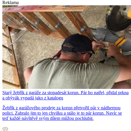
Reklama
Starý žebřík z garáže za stopadesát korun. Pár ho natřel, přidal prkna
a obývák vypadá jako z katalogu
Žebřík z garážového prodeje za korun přetvořil pár v nádhernou
polici. Zabralo jim to jen chvilku a stálo je to pár korun. Navíc se
teď každé návštěvě svým dílem můžou pochlubit.