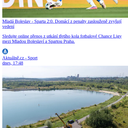
Mladá Boleslav - Sparta 2:0. Domácí z penalty zaslouženě zvyšují
vedení
Sledujte online přenos z utkání třetího kola fotbalové Chance Ligy
mezi Mladou Boleslaví a Spartou Praha.
Aktuálně.cz - Sport
dnes, 17:48