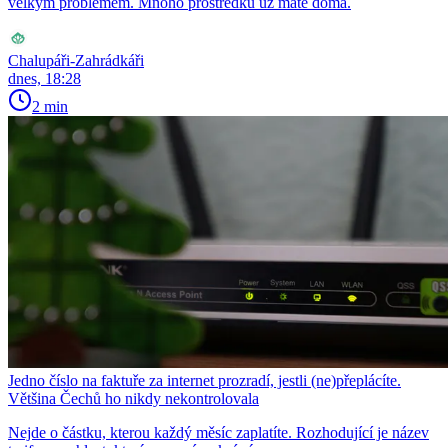
velkým problémem. Mnoho prostředků už máte doma.
Chalupáři-Zahrádkáři
dnes, 18:28
2 min
Jedno číslo na faktuře za internet prozradí, jestli (ne)přeplácíte.
Většina Čechů ho nikdy nekontrolovala
Nejde o částku, kterou každý měsíc zaplatíte. Rozhodující je název