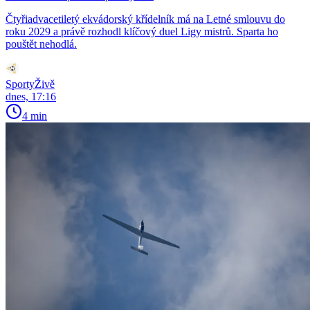
Čtyřiadvacetiletý ekvádorský křídelník má na Letné smlouvu do
roku 2029 a právě rozhodl klíčový duel Ligy mistrů. Sparta ho
pouštět nehodlá.
SportyŽivě
dnes, 17:16
4 min