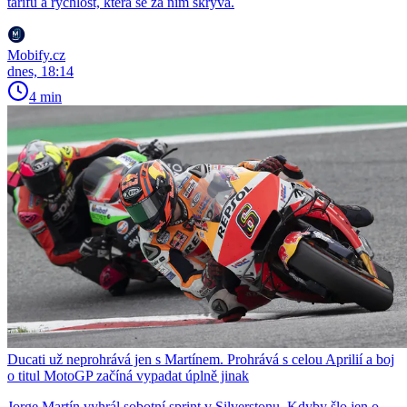
tarifu a rychlost, která se za ním skrývá.
Mobify.cz
dnes, 18:14
4 min
Ducati už neprohrává jen s Martínem. Prohrává s celou Aprilií a boj
o titul MotoGP začíná vypadat úplně jinak
Jorge Martín vyhrál sobotní sprint v Silverstonu. Kdyby šlo jen o