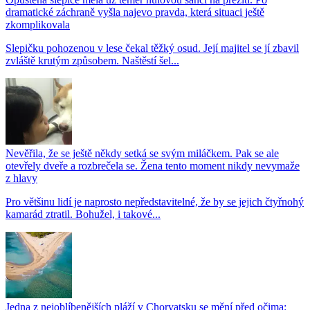
dramatické záchraně vyšla najevo pravda, která situaci ještě
zkomplikovala
Slepičku pohozenou v lese čekal těžký osud. Její majitel se jí zbavil
zvláště krutým způsobem. Naštěstí šel...
Nevěřila, že se ještě někdy setká se svým miláčkem. Pak se ale
otevřely dveře a rozbrečela se. Žena tento moment nikdy nevymaže
z hlavy
Pro většinu lidí je naprosto nepředstavitelné, že by se jejich čtyřnohý
kamarád ztratil. Bohužel, i takové...
Jedna z nejoblíbenějších pláží v Chorvatsku se mění před očima: