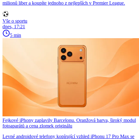
milionů liber a koupíte jednoho z nejlepších v Premier League.
Vše o sportu
dnes, 17:21
5 min
Fejkové iPhony zaplavily Barcelonu. Oranžová barva, široký modul
fotoaparátů a cena zlomek originálu
Levné androidové telefony kopírující vzhled iPhonu 17 Pro Max se