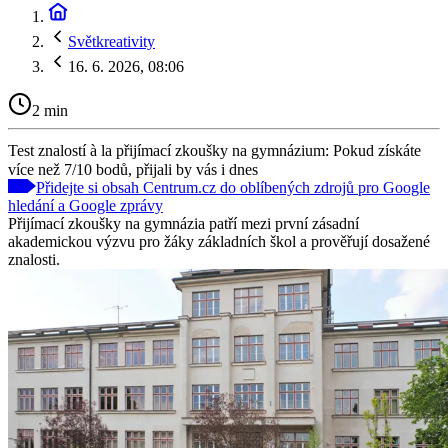
Světkreativity
16. 6. 2026, 08:06
2 min
Test znalostí à la přijímací zkoušky na gymnázium: Pokud získáte
více než 7/10 bodů, přijali by vás i dnes
Přidejte si obsah Centrum.cz do oblíbených zdrojů pro Google
hledání a Google zprávy
Přijímací zkoušky na gymnázia patří mezi první zásadní
akademickou výzvu pro žáky základních škol a prověřují dosažené
znalosti.