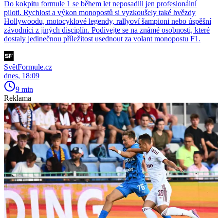
Do kokpitu formule 1 se během let neposadili jen profesionální
piloti. Rychlost a výkon monopostů si vyzkoušely také hvězdy
Hollywoodu, motocyklové legendy, rallyoví šampioni nebo úspěšní
závodníci z jiných disciplín. Podívejte se na známé osobnosti, které
dostaly jedinečnou příležitost usednout za volant monopostu F1.
SvětFormule.cz
dnes, 18:09
9 min
Reklama