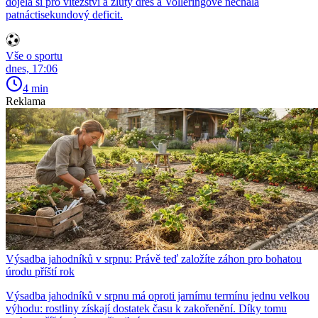
dojela si pro vítězství a žlutý dres a Volleringové nechala
patnáctisekundový deficit.
Vše o sportu
dnes, 17:06
4 min
Reklama
Výsadba jahodníků v srpnu: Právě teď založíte záhon pro bohatou
úrodu příští rok
Výsadba jahodníků v srpnu má oproti jarnímu termínu jednu velkou
výhodu: rostliny získají dostatek času k zakořenění. Díky tomu