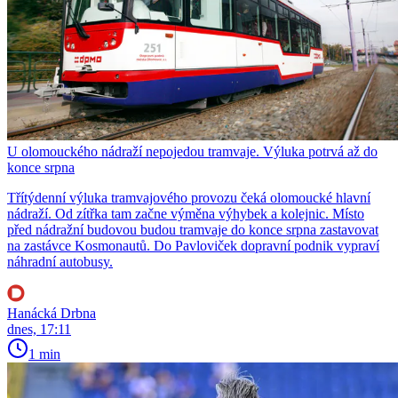
U olomouckého nádraží nepojedou tramvaje. Výluka potrvá až do
konce srpna
Třítýdenní výluka tramvajového provozu čeká olomoucké hlavní
nádraží. Od zítřka tam začne výměna výhybek a kolejnic. Místo
před nádražní budovou budou tramvaje do konce srpna zastavovat
na zastávce Kosmonautů. Do Pavloviček dopravní podnik vypraví
náhradní autobusy.
Hanácká Drbna
dnes, 17:11
1 min