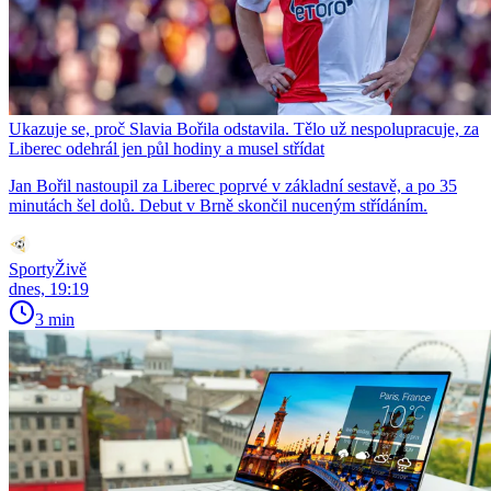
Ukazuje se, proč Slavia Bořila odstavila. Tělo už nespolupracuje, za
Liberec odehrál jen půl hodiny a musel střídat
Jan Bořil nastoupil za Liberec poprvé v základní sestavě, a po 35
minutách šel dolů. Debut v Brně skončil nuceným střídáním.
SportyŽivě
dnes, 19:19
3 min