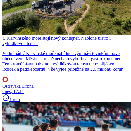
U Karvinského moře stojí nový kontejner. Nabídne bistro i
vyhlídkovou terasu
Vodní nádrž Karvinské moře nabídne svým návštěvníkům nové
občerstvení. Město na místě nechalo vybudovat gastro kontejner.
Ten kromě bistra nabídne i vyhlídkovou terasu nebo půjčovnu
lodiček a paddleboardů. Vše vyjde přibližně na 2,6 milionu korun.
Ostravská Drbna
dnes, 17:34
1 min