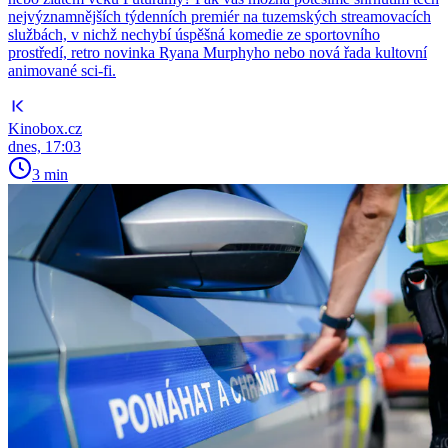
nejvýznamnějších týdenních premiér na tuzemských streamovacích
službách, v nichž nechybí úspěšná komedie ze sportovního
prostředí, retro novinka Ryana Murphyho nebo nová řada kultovní
animované sci-fi.
Kinobox.cz
dnes, 17:03
3 min