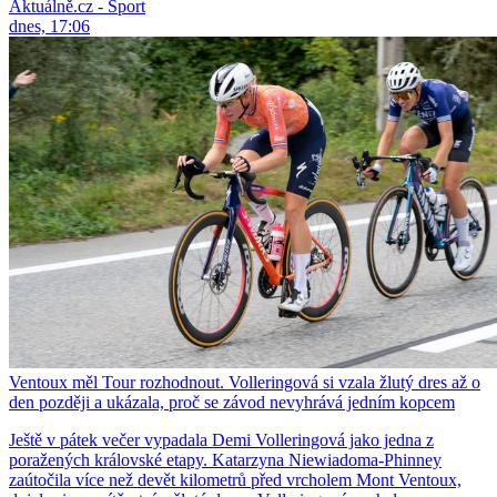
Aktuálně.cz - Sport
dnes, 17:06
Ventoux měl Tour rozhodnout. Volleringová si vzala žlutý dres až o
den později a ukázala, proč se závod nevyhrává jedním kopcem
Ještě v pátek večer vypadala Demi Volleringová jako jedna z
poražených královské etapy. Katarzyna Niewiadoma-Phinney
zaútočila více než devět kilometrů před vrcholem Mont Ventoux,