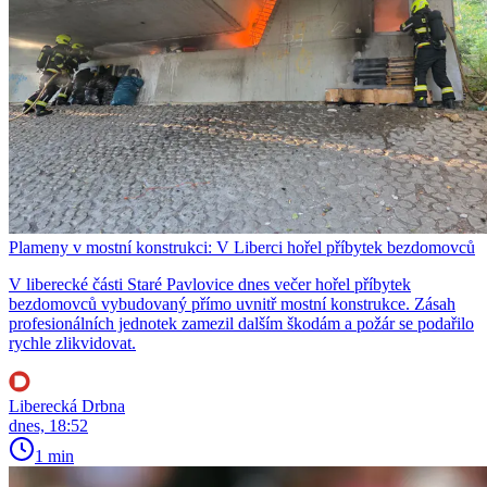
Plameny v mostní konstrukci: V Liberci hořel příbytek bezdomovců
V liberecké části Staré Pavlovice dnes večer hořel příbytek
bezdomovců vybudovaný přímo uvnitř mostní konstrukce. Zásah
profesionálních jednotek zamezil dalším škodám a požár se podařilo
rychle zlikvidovat.
Liberecká Drbna
dnes, 18:52
1 min