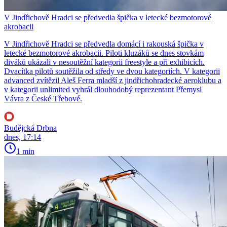
V Jindřichově Hradci se předvedla špička v letecké bezmotorové
akrobacii
V Jindřichově Hradci se předvedla domácí i rakouská špička v
letecké bezmotorové akrobacii. Piloti kluzáků se dnes stovkám
diváků ukázali v nesoutěžní kategorii freestyle a při exhibicích.
Dvacítka pilotů soutěžila od středy ve dvou kategoriích. V kategorii
advanced zvítězil Aleš Ferra mladší z jindřichohradecké aeroklubu a
v kategorii unlimited vyhrál dlouhodobý reprezentant Přemysl
Vávra z České Třebové.
Budějcká Drbna
dnes, 17:14
1 min