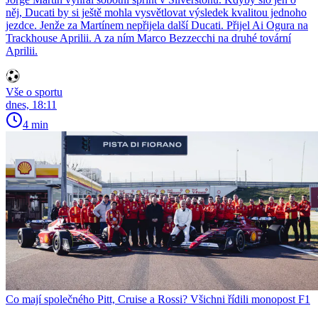
něj, Ducati by si ještě mohla vysvětlovat výsledek kvalitou jednoho
jezdce. Jenže za Martínem nepřijela další Ducati. Přijel Ai Ogura na
Trackhouse Aprilii. A za ním Marco Bezzecchi na druhé tovární
Aprilii.
Vše o sportu
dnes, 18:11
4 min
Co mají společného Pitt, Cruise a Rossi? Všichni řídili monopost F1