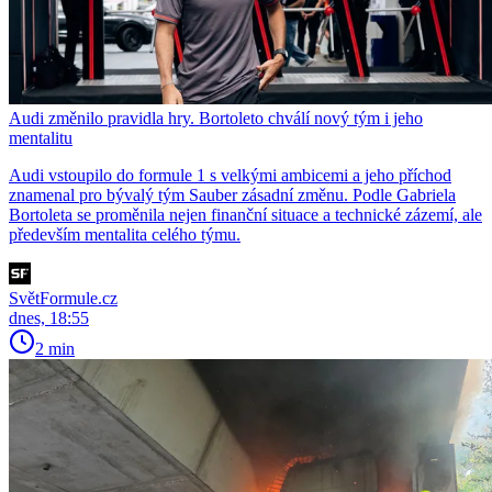
Audi změnilo pravidla hry. Bortoleto chválí nový tým i jeho
mentalitu
Audi vstoupilo do formule 1 s velkými ambicemi a jeho příchod
znamenal pro bývalý tým Sauber zásadní změnu. Podle Gabriela
Bortoleta se proměnila nejen finanční situace a technické zázemí, ale
především mentalita celého týmu.
SvětFormule.cz
dnes, 18:55
2 min