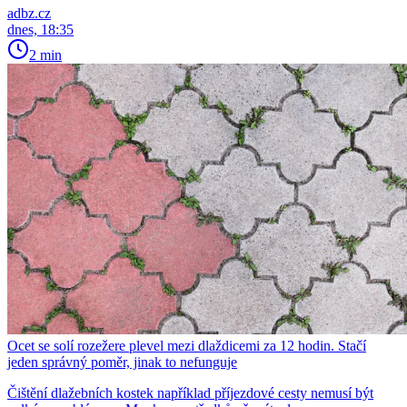
adbz.cz
dnes, 18:35
2 min
Ocet se solí rozežere plevel mezi dlaždicemi za 12 hodin. Stačí
jeden správný poměr, jinak to nefunguje
Čištění dlažebních kostek například příjezdové cesty nemusí být