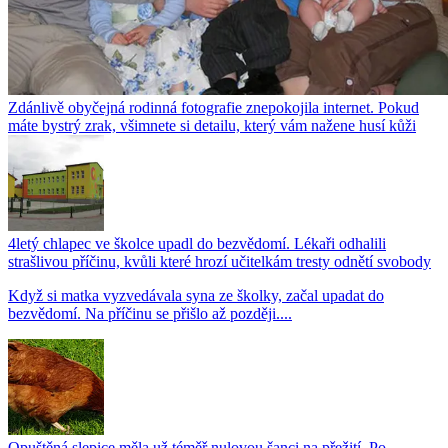
Zdánlivě obyčejná rodinná fotografie znepokojila internet. Pokud
máte bystrý zrak, všimnete si detailu, který vám nažene husí kůži
4letý chlapec ve školce upadl do bezvědomí. Lékaři odhalili
strašlivou příčinu, kvůli které hrozí učitelkám tresty odnětí svobody
Když si matka vyzvedávala syna ze školky, začal upadat do
bezvědomí. Na příčinu se přišlo až později....
Opuštěná slepice měla už téměř nulovou šanci na přežití. Po