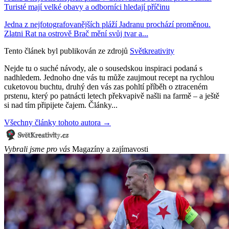
Turisté mají velké obavy a odborníci hledají příčinu
Jedna z nejfotografovanějších pláží Jadranu prochází proměnou.
Zlatni Rat na ostrově Brač mění svůj tvar a...
Tento článek byl publikován ze zdrojů
Světkreativity
Nejde tu o suché návody, ale o sousedskou inspiraci podaná s
nadhledem. Jednoho dne vás tu může zaujmout recept na rychlou
cuketovou buchtu, druhý den vás zas pohltí příběh o ztraceném
prstenu, který po patnácti letech překvapivě našli na farmě – a ještě
si nad tím připijete čajem. Články...
Všechny články tohoto autora →
Vybrali jsme pro vás
Magazíny a zajímavosti