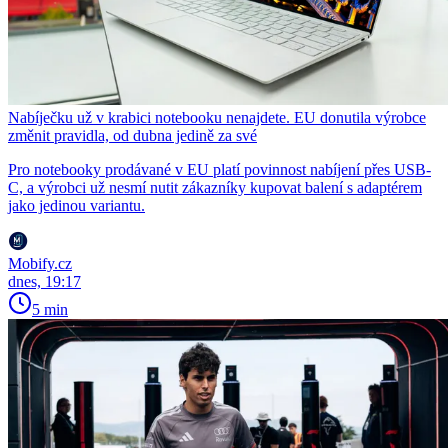
Nabíječku už v krabici notebooku nenajdete. EU donutila výrobce
změnit pravidla, od dubna jedině za své
Pro notebooky prodávané v EU platí povinnost nabíjení přes USB-
C, a výrobci už nesmí nutit zákazníky kupovat balení s adaptérem
jako jedinou variantu.
Mobify.cz
dnes, 19:17
5 min