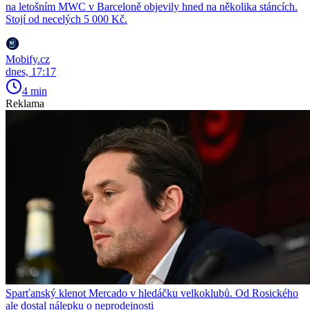
na letošním MWC v Barceloně objevily hned na několika stáncích.
Stojí od necelých 5 000 Kč.
Mobify.cz
dnes, 17:17
4 min
Reklama
Sparťanský klenot Mercado v hledáčku velkoklubů. Od Rosického
ale dostal nálepku o neprodejnosti