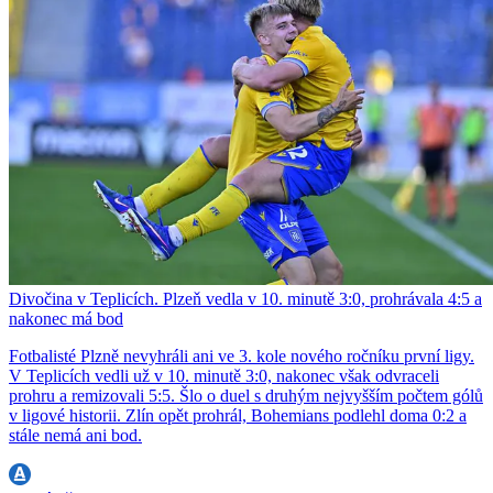
Divočina v Teplicích. Plzeň vedla v 10. minutě 3:0, prohrávala 4:5 a
nakonec má bod
Fotbalisté Plzně nevyhráli ani ve 3. kole nového ročníku první ligy.
V Teplicích vedli už v 10. minutě 3:0, nakonec však odvraceli
prohru a remizovali 5:5. Šlo o duel s druhým nejvyšším počtem gólů
v ligové historii. Zlín opět prohrál, Bohemians podlehl doma 0:2 a
stále nemá ani bod.