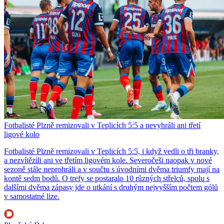
Fotbalisté Plzně remizovali v Teplicích 5:5 a nevyhráli ani třetí
ligové kolo
Fotbalisté Plzně remizovali v Teplicích 5:5, i když vedli o tři branky,
a nezvítězili ani ve třetím ligovém kole. Severočeši naopak v nové
sezoně stále neprohráli a v součtu s úvodními dvěma triumfy mají na
kontě sedm bodů. O trefy se postaralo 10 různých střelců, spolu s
dalšími dvěma zápasy jde o utkání s druhým nejvyšším počtem gólů
v samostatné lize.