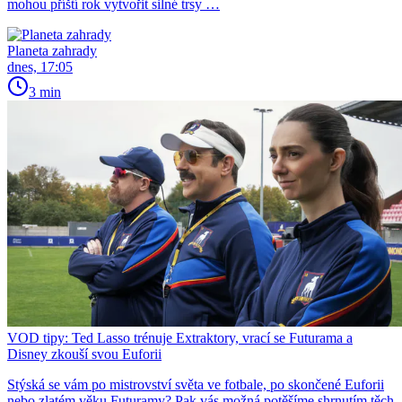
mohou příští rok vytvořit silné trsy …
Planeta zahrady
dnes, 17:05
3 min
VOD tipy: Ted Lasso trénuje Extraktory, vrací se Futurama a
Disney zkouší svou Euforii
Stýská se vám po mistrovství světa ve fotbale, po skončené Euforii
nebo zlatém věku Futuramy? Pak vás možná potěšíme shrnutím těch