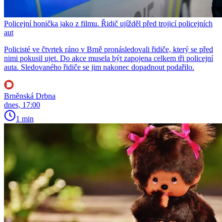
Policejní honička jako z filmu. Řidič ujížděl před trojicí policejních
aut
Policisté ve čtvrtek ráno v Brně pronásledovali řidiče, který se před
nimi pokusil ujet. Do akce musela být zapojena celkem tři policejní
auta. Sledovaného řidiče se jim nakonec dopadnout podařilo.
Brněnská Drbna
dnes, 17:00
1 min