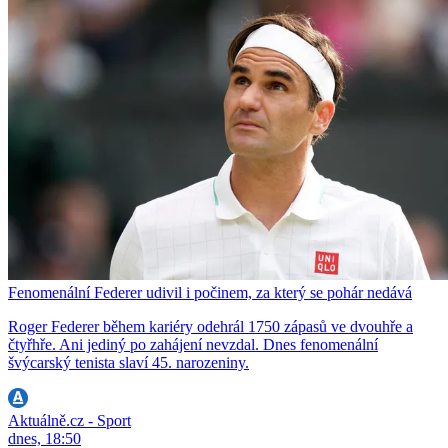
Fenomenální Federer udivil i počinem, za který se pohár nedává
Roger Federer během kariéry odehrál 1750 zápasů ve dvouhře a
čtyřhře. Ani jediný po zahájení nevzdal. Dnes fenomenální
švýcarský tenista slaví 45. narozeniny.
Aktuálně.cz - Sport
dnes, 18:50