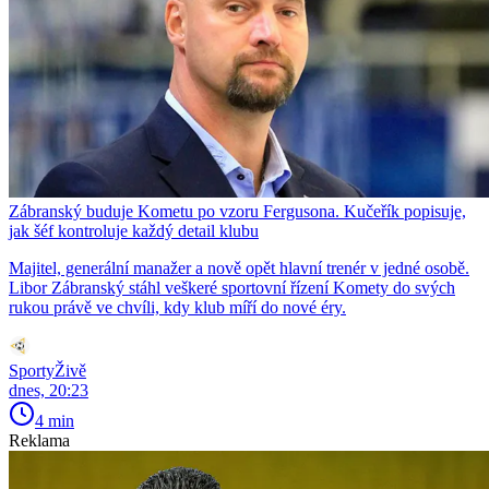
Zábranský buduje Kometu po vzoru Fergusona. Kučeřík popisuje,
jak šéf kontroluje každý detail klubu
Majitel, generální manažer a nově opět hlavní trenér v jedné osobě.
Libor Zábranský stáhl veškeré sportovní řízení Komety do svých
rukou právě ve chvíli, kdy klub míří do nové éry.
SportyŽivě
dnes, 20:23
4 min
Reklama