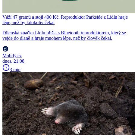
Váží 47 gramů a stojí 400 Kč. Reproduktor Parkside z Lidlu hraje
lépe, než by kdokoliv čekal
Dílenská značka Lidlu přišla s Bluetooth reproduktorem, který se
vejde do dlaně a hraje mnohem lépe, než by člověk čekal.
Mobify.cz
dnes, 21:08
3 min