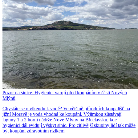
Pozor na sinice. Hygienici varují před koupáním v části Nových
Mlýnů
Chystáte se o víkendu k vodě? Ve většině přírodních koupališť na
jižní Moravě je voda vhodná ke koupání. Výjimkou zůstávají
laguny 1 a 2 horní nádrže Nové Mlýny na Břeclavsku, kde
hygienici dál evidují výskyt sinic. Pro citlivější skupiny lidí tak může
být koupání zdravotním rizikem.