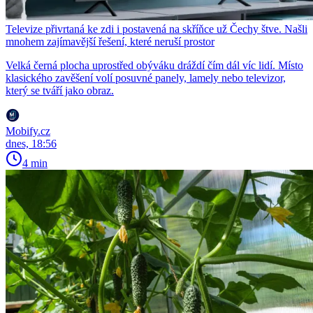
Televize přivrtaná ke zdi i postavená na skříňce už Čechy štve. Našli
mnohem zajímavější řešení, které neruší prostor
Velká černá plocha uprostřed obýváku dráždí čím dál víc lidí. Místo
klasického zavěšení volí posuvné panely, lamely nebo televizor,
který se tváří jako obraz.
Mobify.cz
dnes, 18:56
4 min