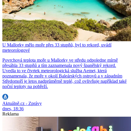
U Mallorky mělo moře přes 33 stupňů, byl to rekord, uvádí
meteorologové
Povrchová teplota moře u Mallorky ve středu odpoledne mírně
přesáhla 33 stupňů a tím zaznamenala nový španělský rekord.
Uvedla to ve čtvrtek meteorologická služba Aemet, která
poznamenala, že moře v okolí Baleárských ostrovů a v západním
Středomoří je letos nadprůměrně teplé, což ovlivňuje například také
noční teploty na pobřeží.
Aktuálně.cz - Zprávy
dnes, 18:36
Reklama