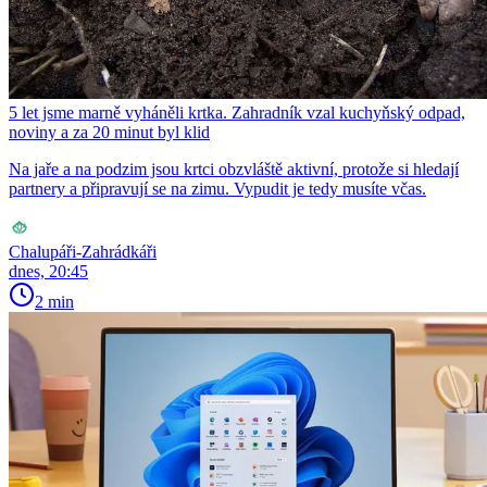
5 let jsme marně vyháněli krtka. Zahradník vzal kuchyňský odpad,
noviny a za 20 minut byl klid
Na jaře a na podzim jsou krtci obzvláště aktivní, protože si hledají
partnery a připravují se na zimu. Vypudit je tedy musíte včas.
Chalupáři-Zahrádkáři
dnes, 20:45
2 min