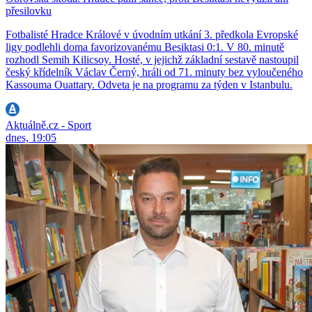
přesilovku
Fotbalisté Hradce Králové v úvodním utkání 3. předkola Evropské
ligy podlehli doma favorizovanému Besiktasi 0:1. V 80. minutě
rozhodl Semih Kilicsoy. Hosté, v jejichž základní sestavě nastoupil
český křídelník Václav Černý, hráli od 71. minuty bez vyloučeného
Kassouma Ouattary. Odveta je na programu za týden v Istanbulu.
Aktuálně.cz - Sport
dnes, 19:05