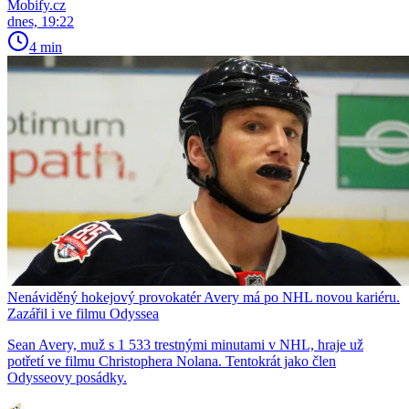
Mobify.cz
dnes, 19:22
4 min
Nenáviděný hokejový provokatér Avery má po NHL novou kariéru.
Zazářil i ve filmu Odyssea
Sean Avery, muž s 1 533 trestnými minutami v NHL, hraje už
potřetí ve filmu Christophera Nolana. Tentokrát jako člen
Odysseovy posádky.