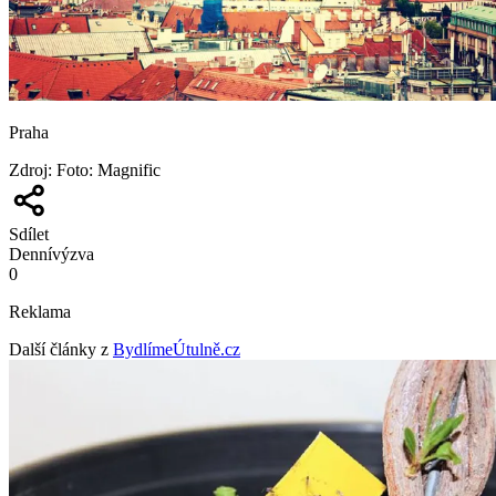
Praha
Zdroj
:
Foto: Magnific
Sdílet
Denní
výzva
0
Reklama
Další články z
BydlímeÚtulně.cz