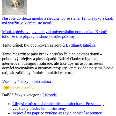
Nasypte do dřezu mouku a sledujte, co se stane. Tento sypký zázrak
má využití, o kterém jste netušili
Mouka představuje v kuchyni univerzálního pomocníka. Kromě
toho, že s ní připravíte slané i sladké pokrmy,...
Tento článek byl publikován ze zdrojů
BydlímeÚtulně.cz
Tento magazín je jako hrnek horkého čaje po návratu domů –
pohodový, hřejivý a plný nápadů. Nabízí články o bydlení,
interiérovém designu i zahradě, ale také tipy na úsporná řešení,
domácí vychytávky a kreativní projekty, které zvládnete sami. Vedle
rad, jak zařídit byt útulně a prakticky, se tu...
Všechny články tohoto autora →
Další články z kategorie
Lifestyle
Libyjské město má druhé ulice na střechách. Po staletí je
využívaly především místní ženy
Vepřové na paprice zvládne každý a odmění se jemnou