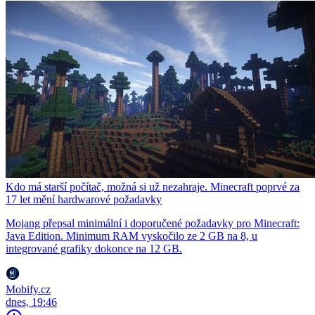
Kdo má starší počítač, možná si už nezahraje. Minecraft poprvé za
17 let mění hardwarové požadavky
Mojang přepsal minimální i doporučené požadavky pro Minecraft:
Java Edition. Minimum RAM vyskočilo ze 2 GB na 8, u
integrované grafiky dokonce na 12 GB.
Mobify.cz
dnes, 19:46