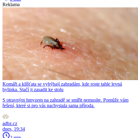
Reklama
Komáři a klíšťata se vyhýbají zahradám, kde roste tahle levná
bylinka. Stačí ji zasadit ke stolu
S otravným hmyzem na zahradě se smířit nemusíte. Pomůže vám
řešení, které si pro vás nachystala sama příroda.
adbz.cz
dnes, 19:34
2 min