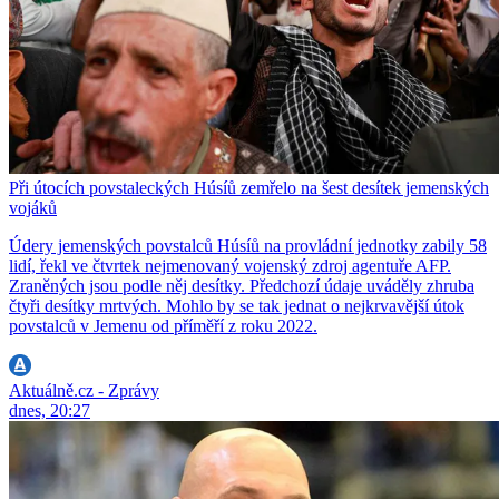
Při útocích povstaleckých Húsíů zemřelo na šest desítek jemenských
vojáků
Údery jemenských povstalců Húsíů na provládní jednotky zabily 58
lidí, řekl ve čtvrtek nejmenovaný vojenský zdroj agentuře AFP.
Zraněných jsou podle něj desítky. Předchozí údaje uváděly zhruba
čtyři desítky mrtvých. Mohlo by se tak jednat o nejkrvavější útok
povstalců v Jemenu od příměří z roku 2022.
Aktuálně.cz - Zprávy
dnes, 20:27