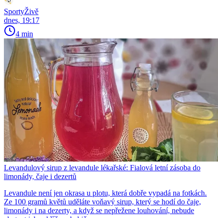
SportyŽivě
dnes, 19:17
4 min
Levandulový sirup z levandule lékařské: Fialová letní zásoba do
limonády, čaje i dezertů
Levandule není jen okrasa u plotu, která dobře vypadá na fotkách.
Ze 100 gramů květů uděláte voňavý sirup, který se hodí do čaje,
limonády i na dezerty, a když se nepřežene louhování, nebude