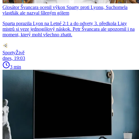
Glosátor Švancara ocenil výkon Sparty proti Lyonu, Suchomela
vlastňák ale nazval šíleným gólem
Sparta porazila Lyon na Letné 2:1 a do odvety 3. předkola Ligy
mistrů si veze jednogólový náskok. Petr Švancara ale upozornil i na
moment, který mohl všechno zhatit.
SportyŽivě
dnes, 19:03
3 min