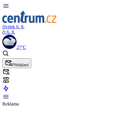
čtvrtek 6. 8.
čt 6. 8.
27°C
Přihlášení
Reklama