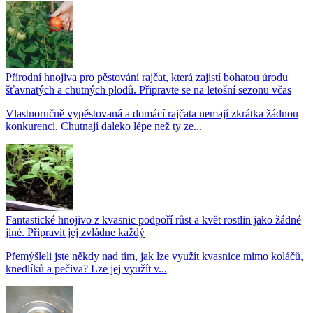
Přírodní hnojiva pro pěstování rajčat, která zajistí bohatou úrodu
šťavnatých a chutných plodů. Připravte se na letošní sezonu včas
Vlastnoručně vypěstovaná a domácí rajčata nemají zkrátka žádnou
konkurenci. Chutnají daleko lépe než ty ze...
Fantastické hnojivo z kvasnic podpoří růst a květ rostlin jako žádné
jiné. Připravit jej zvládne každý
Přemýšleli jste někdy nad tím, jak lze využít kvasnice mimo koláčů,
knedlíků a pečiva? Lze jej využít v...