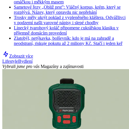
omáčkou i měkkým masem
Sametové řezy „Obliž prst”: Vláčný korpus, krém, který se
rozplývá. Název, který opravdu nic nepřehání
Trosky měly ukrýt poklad z vypleněného kláštera. Odvážlivci
v podzemí našli varovné nápisy i slepé chodby
Linecký tvarohový koláč připomene cukrářskou klasiku v
příjemně domácím provedení
Zlatobýl, netýkavka, bolševník: kdo je má na zahradě a
neodstraní, riskuje pokutu až 2 miliony Kč. Stačí i jeden keř
Zobrazit více
Lifestyle
Bydlení
Vybrali jsme pro vás
Magazíny a zajímavosti