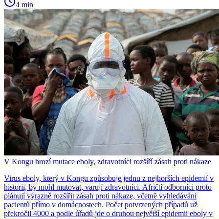
4 min
V Kongu hrozí mutace eboly, zdravotníci rozšíří zásah proti nákaze
Virus eboly, který v Kongu způsobuje jednu z nejhorších epidemií v
historii, by mohl mutovat, varují zdravotníci. Afričtí odborníci proto
plánují výrazně rozšířit zásah proti nákaze, včetně vyhledávání
pacientů přímo v domácnostech. Počet potvrzených případů už
překročil 4000 a podle úřadů jde o druhou největší epidemii eboly v