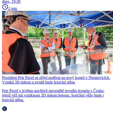
dnes, 19:30
2 min
Prezident Petr Pavel se přijel podívat na nový kostel v Neratovicích.
Vzniká 3D tiskem a uvnitř bude lezecká stěna
Petr Pavel v květnu navštívil staveniště prvního kostela v Česku,
jehož věž má vzniknout 3D tiskem betonu. Součástí věže bude i
lezecká stěna.