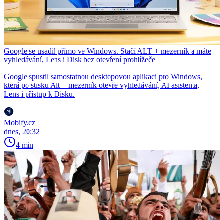
Google se usadil přímo ve Windows. Stačí ALT + mezerník a máte
vyhledávání, Lens i Disk bez otevření prohlížeče
Google spustil samostatnou desktopovou aplikaci pro Windows,
která po stisku Alt + mezerník otevře vyhledávání, AI asistenta,
Lens i přístup k Disku.
Mobify.cz
dnes, 20:32
4 min