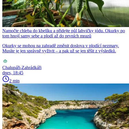
Namočte chleba do kbelíku a přidejte půl lahvičky jódu. Okurky po
tom hnojí samy sebe a plodí až do prvních mrazů
Okurky se mohou na zahradě změnit doslova v plodící nezmary.
Musíte je jen správně vyživit – a pak už se jen těšit z výsledků.
Chalupáři-Zahrádkáři
dnes, 18:45
2 min