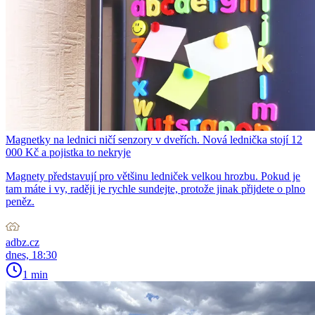
Magnetky na lednici ničí senzory v dveřích. Nová lednička stojí 12
000 Kč a pojistka to nekryje
Magnety představují pro většinu ledniček velkou hrozbu. Pokud je
tam máte i vy, raději je rychle sundejte, protože jinak přijdete o plno
peněz.
adbz.cz
dnes, 18:30
1 min