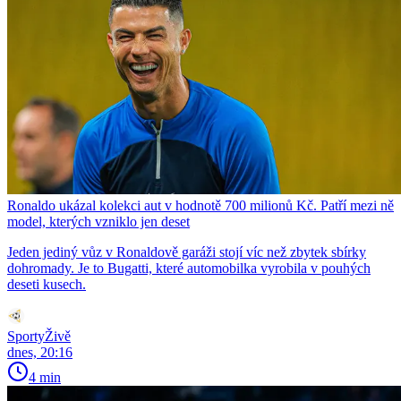
Ronaldo ukázal kolekci aut v hodnotě 700 milionů Kč. Patří mezi ně
model, kterých vzniklo jen deset
Jeden jediný vůz v Ronaldově garáži stojí víc než zbytek sbírky
dohromady. Je to Bugatti, které automobilka vyrobila v pouhých
deseti kusech.
SportyŽivě
dnes, 20:16
4 min