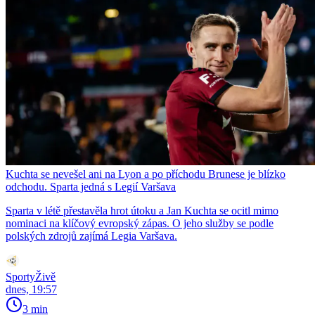
Kuchta se nevešel ani na Lyon a po příchodu Brunese je blízko
odchodu. Sparta jedná s Legií Varšava
Sparta v létě přestavěla hrot útoku a Jan Kuchta se ocitl mimo
nominaci na klíčový evropský zápas. O jeho služby se podle
polských zdrojů zajímá Legia Varšava.
SportyŽivě
dnes, 19:57
3 min