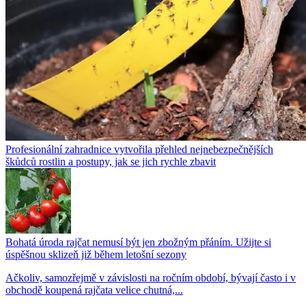
Profesionální zahradnice vytvořila přehled nejnebezpečnějších
škůdců rostlin a postupy, jak se jich rychle zbavit
Bohatá úroda rajčat nemusí být jen zbožným přáním. Užijte si
úspěšnou sklizeň již během letošní sezony
Ačkoliv, samozřejmě v závislosti na ročním období, bývají často i v
obchodě koupená rajčata velice chutná,...