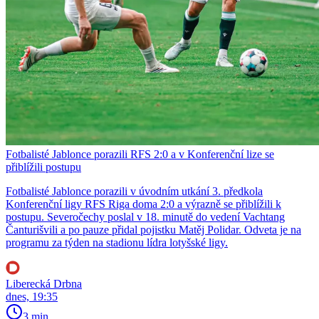
Fotbalisté Jablonce porazili RFS 2:0 a v Konferenční lize se
přiblížili postupu
Fotbalisté Jablonce porazili v úvodním utkání 3. předkola
Konferenční ligy RFS Riga doma 2:0 a výrazně se přiblížili k
postupu. Severočechy poslal v 18. minutě do vedení Vachtang
Čanturišvili a po pauze přidal pojistku Matěj Polidar. Odveta je na
programu za týden na stadionu lídra lotyšské ligy.
Liberecká Drbna
dnes, 19:35
3 min