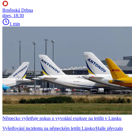
Brněnská Drbna
dnes, 18:30
1 min
Německo vyšetřuje pokus o vyvolání exploze na letišti v Lipsku
Vyšetřování incidentu na německém letišti Lipsko/Halle převzalo