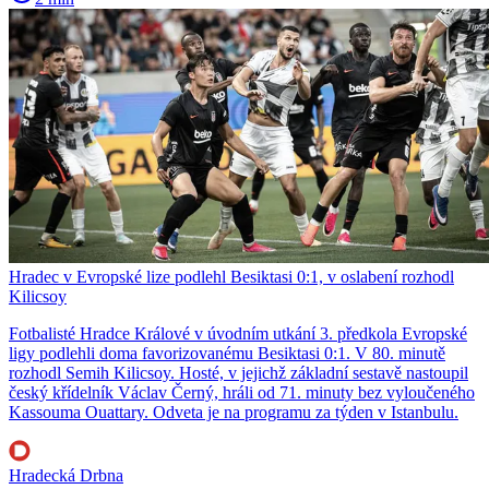
Hradec v Evropské lize podlehl Besiktasi 0:1, v oslabení rozhodl
Kilicsoy
Fotbalisté Hradce Králové v úvodním utkání 3. předkola Evropské
ligy podlehli doma favorizovanému Besiktasi 0:1. V 80. minutě
rozhodl Semih Kilicsoy. Hosté, v jejichž základní sestavě nastoupil
český křídelník Václav Černý, hráli od 71. minuty bez vyloučeného
Kassouma Ouattary. Odveta je na programu za týden v Istanbulu.
Hradecká Drbna