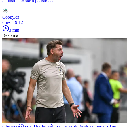
chutnat jako skříň po babičce.
Cooky.cz
dnes, 19:12
3 min
Reklama
Obrovská škoda. Hradec pálil šance, proti Besiktasi nevyužil ani