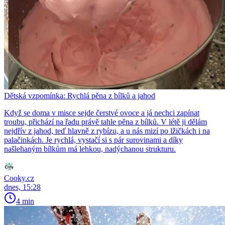
Dětská vzpomínka: Rychlá pěna z bílků a jahod
Když se doma v misce sejde čerstvé ovoce a já nechci zapínat
troubu, přichází na řadu právě tahle pěna z bílků. V létě ji dělám
nejdřív z jahod, teď hlavně z rybízu, a u nás mizí po lžičkách i na
palačinkách. Je rychlá, vystačí si s pár surovinami a díky
našlehaným bílkům má lehkou, nadýchanou strukturu.
Cooky.cz
dnes, 15:28
4 min