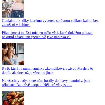
Geniální trik, díky kterému vyberete správnou velikost kalhot bez
zkoušení v kabince
Přiznejme si to. Existuje jen málo věcí, které dokážou pokazit
nákupní náladu tak spolehlivě jako kabinka v...
8 vět, kterými nám maminky zkomplikovaly život. Myslely to
dobře, ale dnes už je všechno jinak
Ne všechny rady, které nám hustily do hlavy maminky, jsou
přínosné. Ba právě naopak. Některé věty jsou...