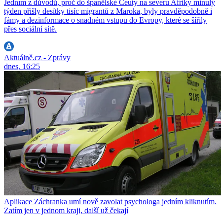
Jedním z důvodů, proč do španělské Ceuty na severu Afriky minulý
týden přišly desítky tisíc migrantů z Maroka, byly pravděpodobně i
fámy a dezinformace o snadném vstupu do Evropy, které se šířily
přes sociální sítě.
Aktuálně.cz - Zprávy
dnes, 16:25
Aplikace Záchranka umí nově zavolat psychologa jedním kliknutím.
Zatím jen v jednom kraji, další už čekají