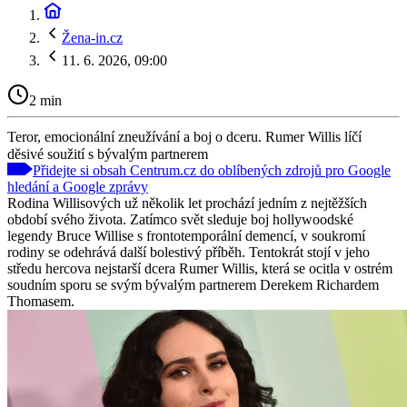
Žena-in.cz
11. 6. 2026, 09:00
2 min
Teror, emocionální zneužívání a boj o dceru. Rumer Willis líčí
děsivé soužití s bývalým partnerem
Přidejte si obsah Centrum.cz do oblíbených zdrojů pro Google
hledání a Google zprávy
Rodina Willisových už několik let prochází jedním z nejtěžších
období svého života. Zatímco svět sleduje boj hollywoodské
legendy Bruce Willise s frontotemporální demencí, v soukromí
rodiny se odehrává další bolestivý příběh. Tentokrát stojí v jeho
středu hercova nejstarší dcera Rumer Willis, která se ocitla v ostrém
soudním sporu se svým bývalým partnerem Derekem Richardem
Thomasem.