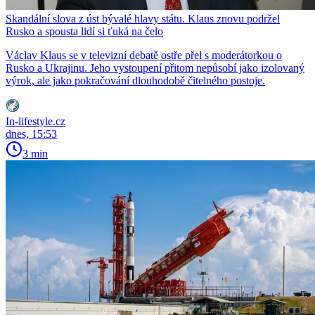
Skandální slova z úst bývalé hlavy státu. Klaus znovu podržel
Rusko a spousta lidí si ťuká na čelo
Václav Klaus se v televizní debatě ostře přel s moderátorkou o
Rusko a Ukrajinu. Jeho vystoupení přitom nepůsobí jako izolovaný
výrok, ale jako pokračování dlouhodobě čitelného postoje.
In-lifestyle.cz
dnes, 15:53
3 min