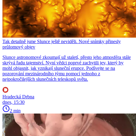
Tak detailně jsme Slunce ještě neviděli. Nové snímky přinesly
průlomový objev
Slunce astronomové zkoumají už staletí, přesto jeho atmosféra stále
skrývá řadu tajemství. Nyní vědci poprvé zachytili jev, který by
mohl objasnit, jak vznikají sluneční erupce. Podívejte se na
pozorování mezinárodního týmu pomocí jednoho z
nejpokročilejších slunečních teleskopů světa.
Hradecká Drbna
dnes, 15:30
2 min