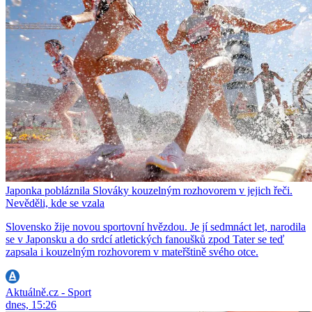
Japonka pobláznila Slováky kouzelným rozhovorem v jejich řeči.
Nevěděli, kde se vzala
Slovensko žije novou sportovní hvězdou. Je jí sedmnáct let, narodila
se v Japonsku a do srdcí atletických fanoušků zpod Tater se teď
zapsala i kouzelným rozhovorem v mateřštině svého otce.
Aktuálně.cz - Sport
dnes, 15:26