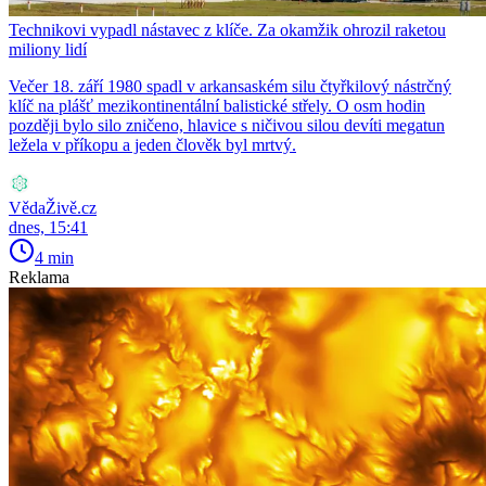
Technikovi vypadl nástavec z klíče. Za okamžik ohrozil raketou
miliony lidí
Večer 18. září 1980 spadl v arkansaském silu čtyřkilový nástrčný
klíč na plášť mezikontinentální balistické střely. O osm hodin
později bylo silo zničeno, hlavice s ničivou silou devíti megatun
ležela v příkopu a jeden člověk byl mrtvý.
VědaŽivě.cz
dnes, 15:41
4 min
Reklama