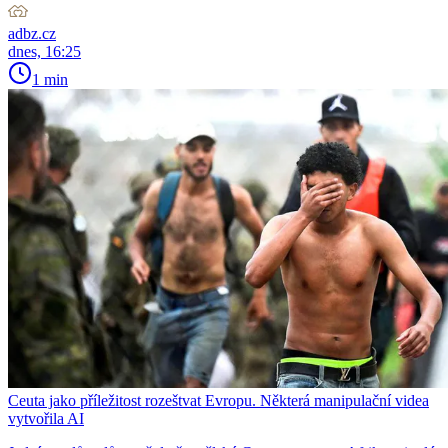
adbz.cz
dnes, 16:25
1 min
Ceuta jako příležitost rozeštvat Evropu. Některá manipulační videa
vytvořila AI