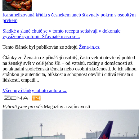
Karamelizovaná křídla s česnekem aneb šťavnatý pokrm s osobitým
prvkem
Sladké a slané chutě se v tomto receptu setkávají v dokonale
vyvážené symfonii. Šťavnaté maso se...
Tento článek byl publikován ze zdrojů
Žena-in.cz
Články ze Žena-in.cz přinášejí osobitý, často velmi otevřený pohled
na ženský svět v celé jeho šíři – od vztahů, rodiny a domácnosti až
po aktuální společenská témata nebo osobní zkušenosti. Jejich silnou
stránkou je autenticita, blízkost a schopnost otevřít i citlivá témata s
lidskostí, empatií...
Všechny články tohoto autora →
Vybrali jsme pro vás
Magazíny a zajímavosti