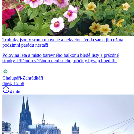
Truhlíky jsou v srpnu unavené a nekvetou. Voda sama jim už na
podzimní parádu nestačí
Polovina léta a místo barevného balkonu bledé listy a prázdné
stonky. Příčinou většinou není sucho; příčiny bývají hned tři.
Chalupáři-Zahrádkáři
dnes, 15:58
4 min