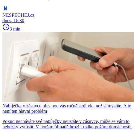
NESPECHEJ.cz
dnes, 16:30
3 min
Nabíječka v zásuvce přes noc vás ročně stojí víc, než si myslíte. A to
není ten hlavní problém
Pokud necháváte své nabíječky neustále v zásuvce, může se vám to
nehezky vymstít. V horším případě hrozí i riziko požáru domácnosti.