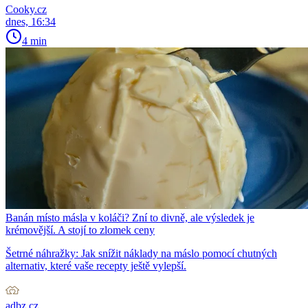
Cooky.cz
dnes, 16:34
4 min
Banán místo másla v koláči? Zní to divně, ale výsledek je
krémovější. A stojí to zlomek ceny
Šetrné náhražky: Jak snížit náklady na máslo pomocí chutných
alternativ, které vaše recepty ještě vylepší.
adbz.cz