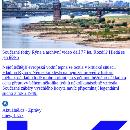
Současné fotky Rýna a archivní video dělí 77 let. Rozdíl? Hledá se
jen těžko
Nejdůležitější evropská vodní tepna se ocitla v kritické situaci.
Hladina Rýna v Německu klesla na nejnižší úroveň v historii
měření, nákladní lodě mohou plout jen s pětinou běžného nákladu a
cena přepravy během několika týdnů několikanásobně vzrostla.
Současné záběry vyschlého koryta navíc připomínají legendární
sucho z roku 1949.
Aktuálně.cz - Zprávy
dnes, 15:57