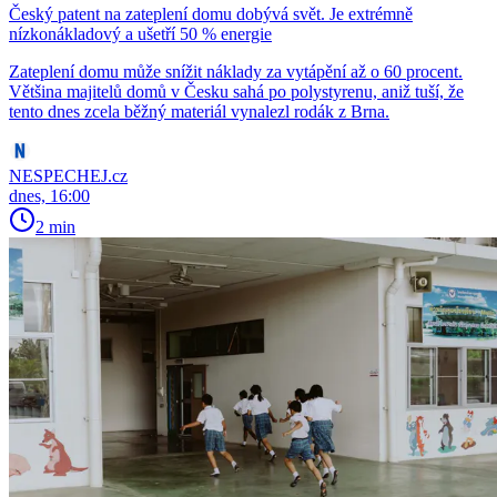
Český patent na zateplení domu dobývá svět. Je extrémně
nízkonákladový a ušetří 50 % energie
Zateplení domu může snížit náklady za vytápění až o 60 procent.
Většina majitelů domů v Česku sahá po polystyrenu, aniž tuší, že
tento dnes zcela běžný materiál vynalezl rodák z Brna.
NESPECHEJ.cz
dnes, 16:00
2 min