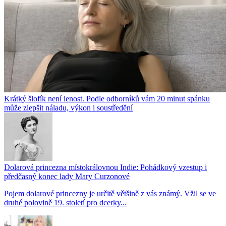
Krátký šlofík není lenost. Podle odborníků vám 20 minut spánku
může zlepšit náladu, výkon i soustředění
Dolarová princezna místokrálovnou Indie: Pohádkový vzestup i
předčasný konec lady Mary Curzonové
Pojem dolarové princezny je určitě většině z vás známý. Vžil se ve
druhé polovině 19. století pro dcerky...