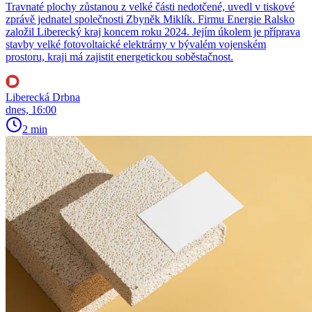
Travnaté plochy zůstanou z velké části nedotčené, uvedl v tiskové
zprávě jednatel společnosti Zbyněk Miklík. Firmu Energie Ralsko
založil Liberecký kraj koncem roku 2024. Jejím úkolem je příprava
stavby velké fotovoltaické elektrárny v bývalém vojenském
prostoru, kraji má zajistit energetickou soběstačnost.
Liberecká Drbna
dnes, 16:00
2 min