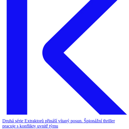
Druhá série Extraktorů přináší vítaný posun. Špionážní thriller
pracuje s konflikty uvnitř týmu