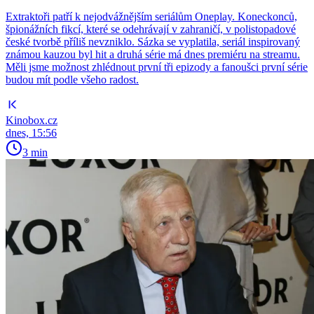
Extraktoři patří k nejodvážnějším seriálům Oneplay. Koneckonců,
špionážních fikcí, které se odehrávají v zahraničí, v polistopadové
české tvorbě příliš nevzniklo. Sázka se vyplatila, seriál inspirovaný
známou kauzou byl hit a druhá série má dnes premiéru na streamu.
Měli jsme možnost zhlédnout první tři epizody a fanoušci první série
budou mít podle všeho radost.
Kinobox.cz
dnes, 15:56
3 min