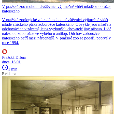
V pražské zoo mohou návštěvníci výjimečně vidět mládě zoborožce
kaferského
V pražské zoologické zahradě mohou návštěvníci výjimečně vidět
mládě afrického ptáka zoborožce kaferského. Obvykle jsou mláďata
odchovávána v zázemí, letos vyzkoušeli chovatelé jiný přístup. Lidé
naleznou zoborožce ve výběhu u antilop. Odchov zoborožce
kaferského patří mezi náročnější. V pražské zoo se podařil poprvé v
roce 1994.
Pražská Drbna
dnes, 16:01
1 min
Reklama