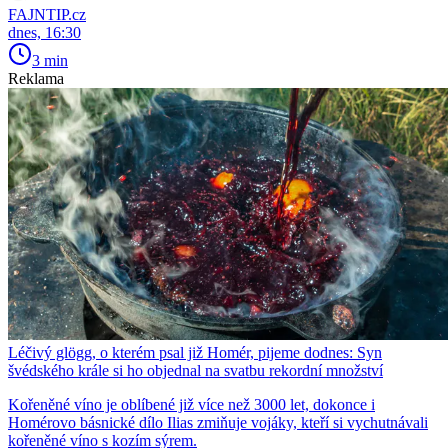
FAJNTIP.cz
dnes, 16:30
3 min
Reklama
Léčivý glögg, o kterém psal již Homér, pijeme dodnes: Syn
švédského krále si ho objednal na svatbu rekordní množství
Kořeněné víno je oblíbené již více než 3000 let, dokonce i
Homérovo básnické dílo Ilias zmiňuje vojáky, kteří si vychutnávali
kořeněné víno s kozím sýrem.