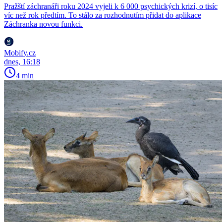
Pražští záchranáři roku 2024 vyjeli k 6 000 psychických krizí, o tisíc
víc než rok předtím. To stálo za rozhodnutím přidat do aplikace
Záchranka novou funkci.
Mobify.cz
dnes, 16:18
4 min