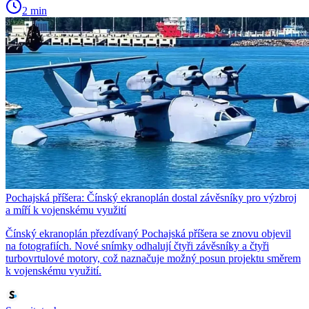
2 min
Pochajská příšera: Čínský ekranoplán dostal závěsníky pro výzbroj
a míří k vojenskému využití
Čínský ekranoplán přezdívaný Pochajská příšera se znovu objevil
na fotografiích. Nové snímky odhalují čtyři závěsníky a čtyři
turbovrtulové motory, což naznačuje možný posun projektu směrem
k vojenskému využití.