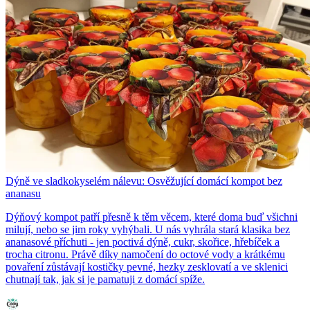
Dýně ve sladkokyselém nálevu: Osvěžující domácí kompot bez
ananasu
Dýňový kompot patří přesně k těm věcem, které doma buď všichni
milují, nebo se jim roky vyhýbali. U nás vyhrála stará klasika bez
ananasové příchuti - jen poctivá dýně, cukr, skořice, hřebíček a
trocha citronu. Právě díky namočení do octové vody a krátkému
povaření zůstávají kostičky pevné, hezky zesklovatí a ve sklenici
chutnají tak, jak si je pamatuji z domácí spíže.