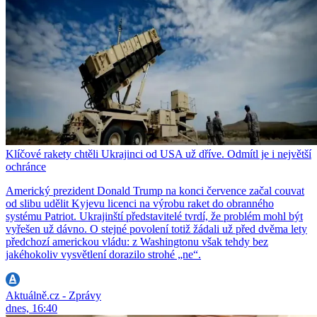
Klíčové rakety chtěli Ukrajinci od USA už dříve. Odmítl je i největší
ochránce
Americký prezident Donald Trump na konci července začal couvat
od slibu udělit Kyjevu licenci na výrobu raket do obranného
systému Patriot. Ukrajinští představitelé tvrdí, že problém mohl být
vyřešen už dávno. O stejné povolení totiž žádali už před dvěma lety
předchozí americkou vládu: z Washingtonu však tehdy bez
jakéhokoliv vysvětlení dorazilo strohé „ne“.
Aktuálně.cz - Zprávy
dnes, 16:40