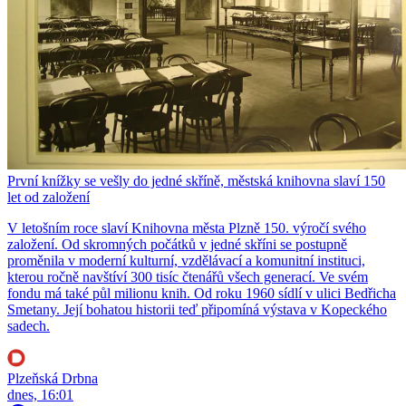
První knížky se vešly do jedné skříně, městská knihovna slaví 150
let od založení
V letošním roce slaví Knihovna města Plzně 150. výročí svého
založení. Od skromných počátků v jedné skříni se postupně
proměnila v moderní kulturní, vzdělávací a komunitní instituci,
kterou ročně navštíví 300 tisíc čtenářů všech generací. Ve svém
fondu má také půl milionu knih. Od roku 1960 sídlí v ulici Bedřicha
Smetany. Její bohatou historii teď připomíná výstava v Kopeckého
sadech.
Plzeňská Drbna
dnes, 16:01