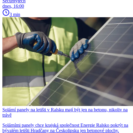
Securitytech
dnes, 16:00
3 min
Solární panely na letišti v Ralsku mají být jen na betonu, nikoliv na
trávě
Solárními panely chce krajská společnost Energie Ralsko pokrýt na
bývalém letišti Hradčany na Českolipsku jen betonové plochy.