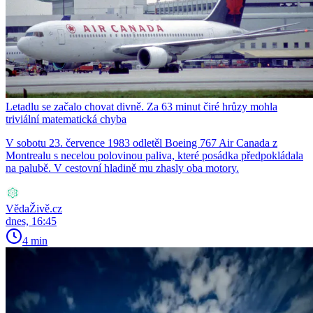
Letadlu se začalo chovat divně. Za 63 minut čiré hrůzy mohla
triviální matematická chyba
V sobotu 23. července 1983 odletěl Boeing 767 Air Canada z
Montrealu s necelou polovinou paliva, které posádka předpokládala
na palubě. V cestovní hladině mu zhasly oba motory.
VědaŽivě.cz
dnes, 16:45
4 min