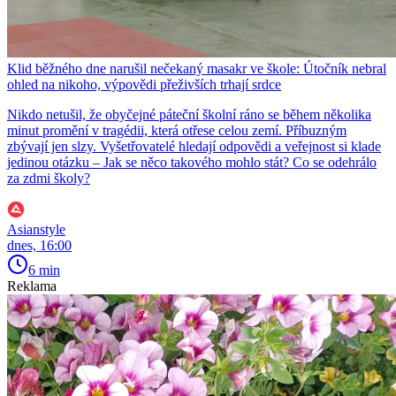
Klid běžného dne narušil nečekaný masakr ve škole: Útočník nebral
ohled na nikoho, výpovědi přeživších trhají srdce
Nikdo netušil, že obyčejné páteční školní ráno se během několika
minut promění v tragédii, která otřese celou zemí. Příbuzným
zbývají jen slzy. Vyšetřovatelé hledají odpovědi a veřejnost si klade
jedinou otázku – Jak se něco takového mohlo stát? Co se odehrálo
za zdmi školy?
Asianstyle
dnes, 16:00
6 min
Reklama