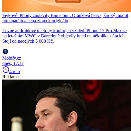
Fejkové iPhony zaplavily Barcelonu. Oranžová barva, široký modul
fotoaparátů a cena zlomek originálu
Levné androidové telefony kopírující vzhled iPhonu 17 Pro Max se
na letošním MWC v Barceloně objevily hned na několika stáncích.
Stojí od necelých 5 000 Kč.
Mobify.cz
dnes, 17:17
4 min
Reklama