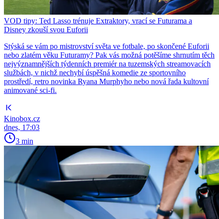
VOD tipy: Ted Lasso trénuje Extraktory, vrací se Futurama a
Disney zkouší svou Euforii
Stýská se vám po mistrovství světa ve fotbale, po skončené Euforii
nebo zlatém věku Futuramy? Pak vás možná potěšíme shrnutím těch
nejvýznamnějších týdenních premiér na tuzemských streamovacích
službách, v nichž nechybí úspěšná komedie ze sportovního
prostředí, retro novinka Ryana Murphyho nebo nová řada kultovní
animované sci-fi.
Kinobox.cz
dnes, 17:03
3 min