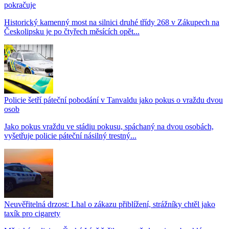
pokračuje
Historický kamenný most na silnici druhé třídy 268 v Zákupech na
Českolipsku je po čtyřech měsících opět...
Policie šetří páteční pobodání v Tanvaldu jako pokus o vraždu dvou
osob
Jako pokus vraždu ve stádiu pokusu, spáchaný na dvou osobách,
vyšetřuje policie páteční násilný trestný...
Neuvěřitelná drzost: Lhal o zákazu přiblížení, strážníky chtěl jako
taxík pro cigarety