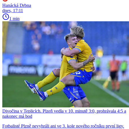
Hanácká Drbna
dnes, 17:11
1 min
Divočina v Teplicích. Plzeň vedla v 10. minutě 3:0, prohrávala 4:5 a
nakonec má bod
Fotbalisté Plzně nevyhráli ani ve 3. kole nového ročníku první ligy.