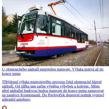
U olomouckého nádraží nepojedou tramvaje. Výluka potrvá až do
konce srpna
Třítýdenní výluka tramvajového provozu čeká olomoucké hlavní
nádraží. Od zítřka tam začne výměna výhybek a kolejnic. Místo
před nádražní budovou budou tramvaje do konce srpna zastavovat
na zastávce Kosmonautů. Do Pavloviček dopravní podnik vypraví
náhradní autobusy.