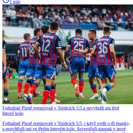
1 min
Fotbalisté Plzně remizovali v Teplicích 5:5 a nevyhráli ani třetí
ligové kolo
Fotbalisté Plzně remizovali v Teplicích 5:5, i když vedli o tři branky,
a nezvítězili ani ve třetím ligovém kole. Severočeši naopak v nové