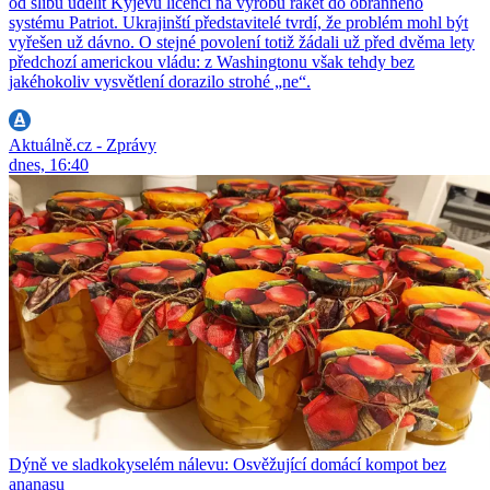
od slibu udělit Kyjevu licenci na výrobu raket do obranného
systému Patriot. Ukrajinští představitelé tvrdí, že problém mohl být
vyřešen už dávno. O stejné povolení totiž žádali už před dvěma lety
předchozí americkou vládu: z Washingtonu však tehdy bez
jakéhokoliv vysvětlení dorazilo strohé „ne“.
Aktuálně.cz - Zprávy
dnes, 16:40
Dýně ve sladkokyselém nálevu: Osvěžující domácí kompot bez
ananasu