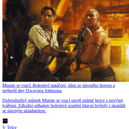
Mumie se vrací: Bolestivé natáčení, dům ze slavného hororu a
nejhorší dny Dwaynea Johnsona
Dobrodružný snímek Mumie se vrací spojil známé herce s novými
tvářemi. Zákulisí odhaluje bolestivé zranění hlavní hvězdy i skandál
se slavným skladatelem.
V Telce