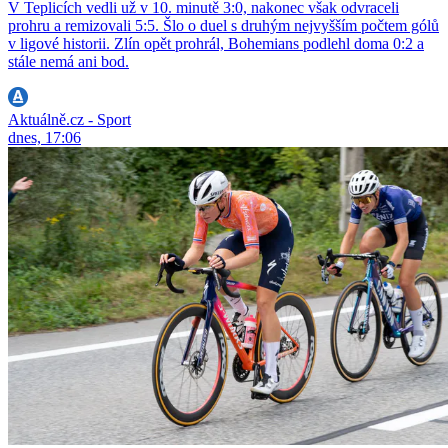
V Teplicích vedli už v 10. minutě 3:0, nakonec však odvraceli
prohru a remizovali 5:5. Šlo o duel s druhým nejvyšším počtem gólů
v ligové historii. Zlín opět prohrál, Bohemians podlehl doma 0:2 a
stále nemá ani bod.
Aktuálně.cz - Sport
dnes, 17:06