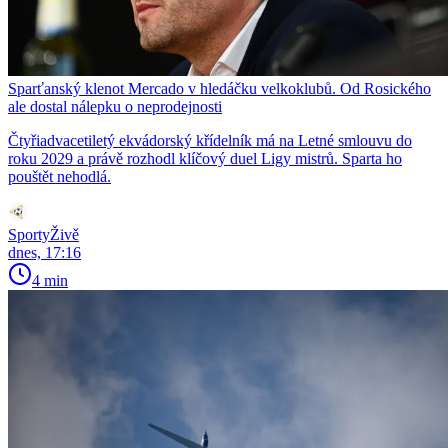
Sparťanský klenot Mercado v hledáčku velkoklubů. Od Rosického
ale dostal nálepku o neprodejnosti
Čtyřiadvacetiletý ekvádorský křídelník má na Letné smlouvu do
roku 2029 a právě rozhodl klíčový duel Ligy mistrů. Sparta ho
pouštět nehodlá.
SportyŽivě
dnes, 17:16
4 min