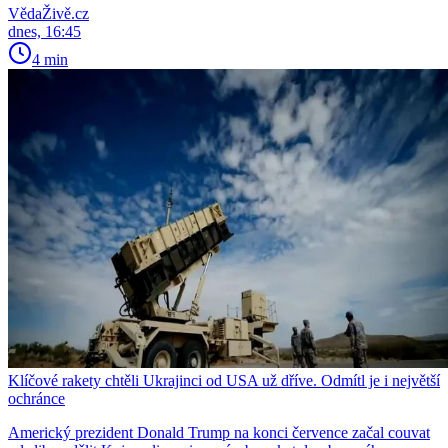
VědaŽivě.cz
dnes, 16:45
4 min
Klíčové rakety chtěli Ukrajinci od USA už dříve. Odmítl je i největší
ochránce
Americký prezident Donald Trump na konci července začal couvat