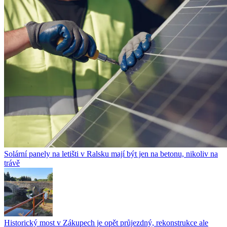
Solární panely na letišti v Ralsku mají být jen na betonu, nikoliv na
trávě
Historický most v Zákupech je opět průjezdný, rekonstrukce ale