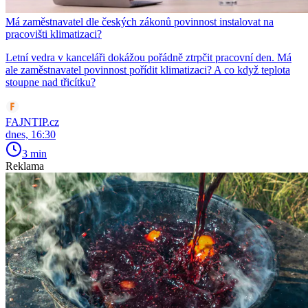
Má zaměstnavatel dle českých zákonů povinnost instalovat na
pracovišti klimatizaci?
Letní vedra v kanceláři dokážou pořádně ztrpčit pracovní den. Má
ale zaměstnavatel povinnost pořídit klimatizaci? A co když teplota
stoupne nad třicítku?
FAJNTIP.cz
dnes, 16:30
3 min
Reklama