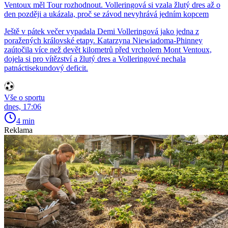
Ventoux měl Tour rozhodnout. Volleringová si vzala žlutý dres až o
den později a ukázala, proč se závod nevyhrává jedním kopcem
Ještě v pátek večer vypadala Demi Volleringová jako jedna z
poražených královské etapy. Katarzyna Niewiadoma-Phinney
zaútočila více než devět kilometrů před vrcholem Mont Ventoux,
dojela si pro vítězství a žlutý dres a Volleringové nechala
patnáctisekundový deficit.
Vše o sportu
dnes, 17:06
4 min
Reklama