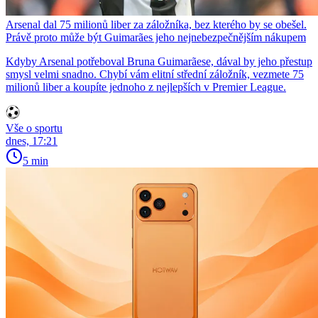
Arsenal dal 75 milionů liber za záložníka, bez kterého by se obešel.
Právě proto může být Guimarães jeho nejnebezpečnějším nákupem
Kdyby Arsenal potřeboval Bruna Guimarãese, dával by jeho přestup
smysl velmi snadno. Chybí vám elitní střední záložník, vezmete 75
milionů liber a koupíte jednoho z nejlepších v Premier League.
Vše o sportu
dnes, 17:21
5 min