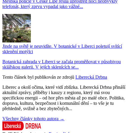
Městská policie v České Lípě řešila uprostřed noci neobvyklý
telefonát, který zprvu vypadal jako vážné...
Jinde na světě je neuvidíte. V botanické v Liberci poletují svítící
sklenění motýlci
Botanická zahrada v Liberci se začala proměňovat v působivou
sklářskou galerii. V jejích sklenících se...
Tento článek byl publikován ze zdrojů
Liberecká Drbna
Liberec a okolí očima, které vidí zblízka. Liberecká Drbna přináší
aktuální zprávy, příběhy i kauzy z regionu, který má svou
specifickou energii – od hor přes města až po malé obce. Politika,
doprava, kultura, bezpečnost i komunální dění – to vše je tu
přehledně, svižně a bez zbytečných...
Všechny články tohoto autora →