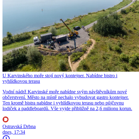
U Karvinského moře stojí nový kontejner. Nabídne bistro i
vyhlídkovou terasu
Vodní nádrž Karvinské moře nabídne svým návštěvníkům nové
občerstvení. Město na místě nechalo vybudovat gastro kontejner.
Ten kromě bistra nabídne i vyhlídkovou terasu nebo půjčovnu
lodiček a paddleboardů. Vše vyjde přibližně na 2,6 milionu korun.
Ostravská Drbna
dnes, 17:34