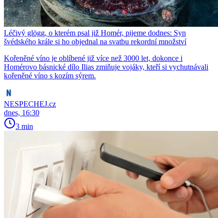
Léčivý glögg, o kterém psal již Homér, pijeme dodnes: Syn
švédského krále si ho objednal na svatbu rekordní množství
Kořeněné víno je oblíbené již více než 3000 let, dokonce i
Homérovo básnické dílo Ilias zmiňuje vojáky, kteří si vychutnávali
kořeněné víno s kozím sýrem.
NESPECHEJ.cz
dnes, 16:30
3 min