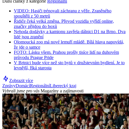
Další články z kategorie
Regionální
VIDEO: Hasiči trénovali záchranu z věže. Zraněného
spouštěli z 50 metrů
Řidiče čeká velká změna. Převod vozidla vyřídí online,
značky přijdou do boxů
Nehoda dodávky a kamionu zavřela dálnici D1 na Brno. Dva
lidé jsou zranění
Olomoucká zoo má nové lemuří mládě. Bílá hlava napovídá,
že jde o samce
FOTO: Lásku všem. Prahou prošly tisíce lidí na duhovém
průvodu Prague Pride
V Brtnici bude více než sto bytů v družstevním bydlení. Je to
levnější, říká starosta
Zobrazit více
Zprávy
Domácí
Regionální
Liberecký kraj
Vybrali jsme pro vás
Magazíny a zajímavosti