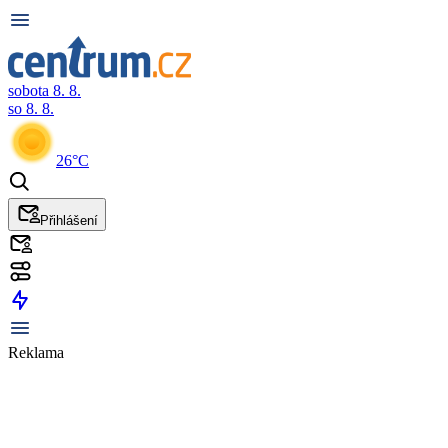
sobota 8. 8.
so 8. 8.
26°C
Přihlášení
Reklama