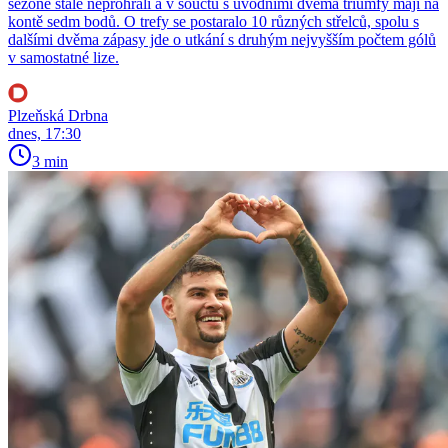
sezoně stále neprohráli a v součtu s úvodními dvěma triumfy mají na
kontě sedm bodů. O trefy se postaralo 10 různých střelců, spolu s
dalšími dvěma zápasy jde o utkání s druhým nejvyšším počtem gólů
v samostatné lize.
Plzeňská Drbna
dnes, 17:30
3 min