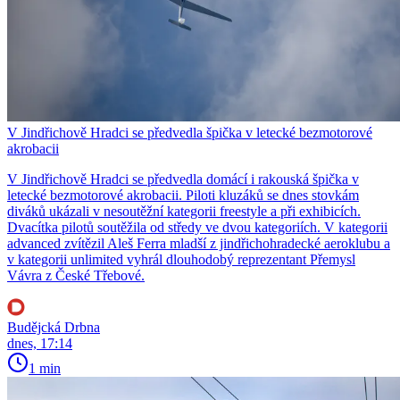
V Jindřichově Hradci se předvedla špička v letecké bezmotorové
akrobacii
V Jindřichově Hradci se předvedla domácí i rakouská špička v
letecké bezmotorové akrobacii. Piloti kluzáků se dnes stovkám
diváků ukázali v nesoutěžní kategorii freestyle a při exhibicích.
Dvacítka pilotů soutěžila od středy ve dvou kategoriích. V kategorii
advanced zvítězil Aleš Ferra mladší z jindřichohradecké aeroklubu a
v kategorii unlimited vyhrál dlouhodobý reprezentant Přemysl
Vávra z České Třebové.
Budějcká Drbna
dnes, 17:14
1 min