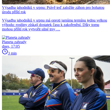
Výsadba jahodníků v srpnu: Právě teď založíte záhon pro bohatou
úrodu příští rok
Výsadba jahodníků v srpnu má oproti jarnímu termínu jednu velkou
výhodu: rostliny získají dostatek času k zakořenění. Díky tomu
mohou příští rok vytvořit silné trsy …
Planeta zahrady
dnes, 17:05
3 min