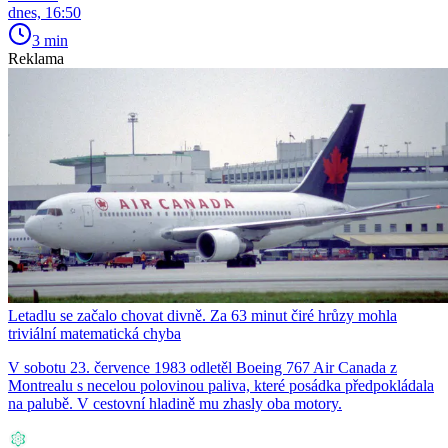
dnes, 16:50
3 min
Reklama
Letadlu se začalo chovat divně. Za 63 minut čiré hrůzy mohla
triviální matematická chyba
V sobotu 23. července 1983 odletěl Boeing 767 Air Canada z
Montrealu s necelou polovinou paliva, které posádka předpokládala
na palubě. V cestovní hladině mu zhasly oba motory.