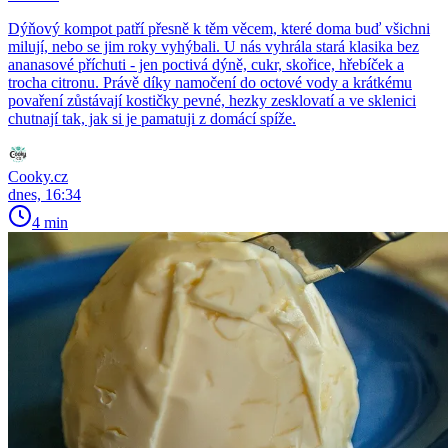
Dýňový kompot patří přesně k těm věcem, které doma buď všichni
milují, nebo se jim roky vyhýbali. U nás vyhrála stará klasika bez
ananasové příchuti - jen poctivá dýně, cukr, skořice, hřebíček a
trocha citronu. Právě díky namočení do octové vody a krátkému
povaření zůstávají kostičky pevné, hezky zesklovatí a ve sklenici
chutnají tak, jak si je pamatuji z domácí spíže.
Cooky.cz
dnes, 16:34
4 min