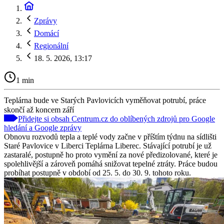
Zprávy
Domácí
Regionální
18. 5. 2026, 13:17
1 min
Teplárna bude ve Starých Pavlovicích vyměňovat potrubí, práce
skončí až koncem září
Přidejte si obsah Centrum.cz do oblíbených zdrojů pro Google
hledání a Google zprávy
Obnovu rozvodů tepla a teplé vody začne v příštím týdnu na sídlišti
Staré Pavlovice v Liberci Teplárna Liberec. Stávající potrubí je už
zastaralé, postupně ho proto vymění za nové předizolované, které je
spolehlivější a zároveň pomáhá snižovat tepelné ztráty. Práce budou
probíhat postupně v období od 25. 5. do 30. 9. tohoto roku.