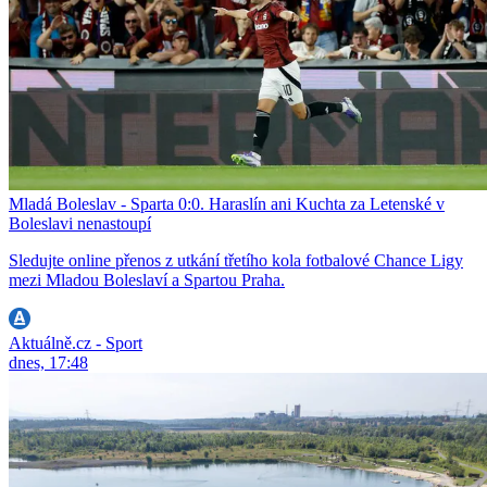
Mladá Boleslav - Sparta 0:0. Haraslín ani Kuchta za Letenské v
Boleslavi nenastoupí
Sledujte online přenos z utkání třetího kola fotbalové Chance Ligy
mezi Mladou Boleslaví a Spartou Praha.
Aktuálně.cz - Sport
dnes, 17:48