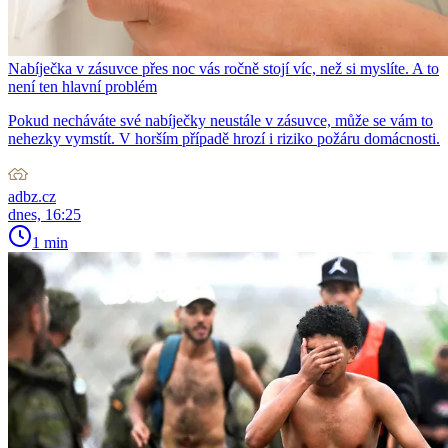
Nabíječka v zásuvce přes noc vás ročně stojí víc, než si myslíte. A to
není ten hlavní problém
Pokud necháváte své nabíječky neustále v zásuvce, může se vám to
nehezky vymstít. V horším případě hrozí i riziko požáru domácnosti.
adbz.cz
dnes, 16:25
1 min