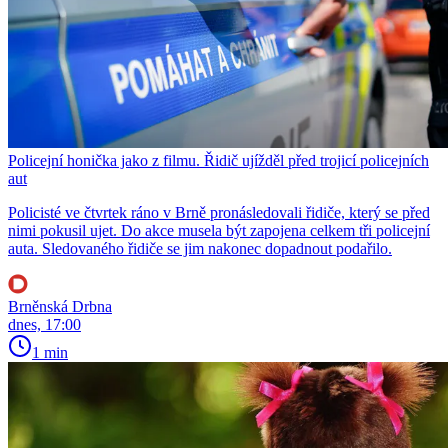
Policejní honička jako z filmu. Řidič ujížděl před trojicí policejních
aut
Policisté ve čtvrtek ráno v Brně pronásledovali řidiče, který se před
nimi pokusil ujet. Do akce musela být zapojena celkem tři policejní
auta. Sledovaného řidiče se jim nakonec dopadnout podařilo.
Brněnská Drbna
dnes, 17:00
1 min