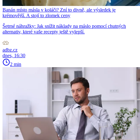
Banán místo másla v koláči? Zní to divně, ale výsledek je
krémovější. A stojí to zlomek ceny
Šetrné náhražky: Jak snížit náklady na máslo pomocí chutných
alternativ, které vaše recepty ještě vylepší.
adbz.cz
dnes, 16:30
2 min