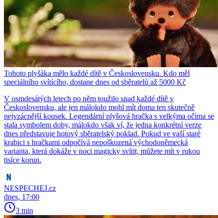
Tohoto plyšáka mělo každé dítě v Československu. Kdo měl
speciálního svítícího, dostane dnes od sběratelů až 5000 Kč
V osmdesátých letech po něm toužilo snad každé dítě v
Československu, ale jen málokdo mohl mít doma ten skutečně
nejvzácnější kousek. Legendární plyšová hračka s velkýma očima se
stala symbolem doby, málokdo však ví, že jedna konkrétní verze
dnes představuje hotový sběratelský poklad. Pokud ve vaší staré
krabici s hračkami odpočívá nepoškozená východoněmecká
varianta, která dokáže v noci magicky svítit, můžete mít v rukou
tisíce korun.
NESPECHEJ.cz
dnes, 17:00
3 min