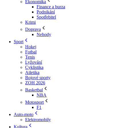
Ekonomika
Finance a burza
Podnikání
Spotřebitel
Krimi
Doprava
Nehody
Sport
Hokej
Fotbal
Tenis
Lyžování
Cyklistika
Atletika
Bojové sporty
ZOH 2026
Basketbal
NBA
Motosport
F1
Auto-moto
Elektromobily
Kultura