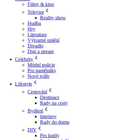
Filmy & kino
Televize
Reality show
Hudba
Hry
Literatura
Výtvarné umění
Divadlo
Digi a stream
Celebrity
Módní policie
Pro pamětníky
Nové tváře
Lifestyle
Cestování
Destinace
Rady na cesty
Bydlení
Interiery
Rady do domu
DIY
Pro kutily