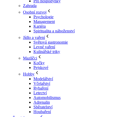
Pro hospodyňky
Zahrada
Osobní rozvoj
Psychologie
Management
Kariéra
Spiritualita a náboženství
Jídlo a vaření
Světová gastronomie
Levné vaření
Kulinářské triky
Mazlíčci
Kočky
Pejskové
Hobby
Modelářství
Včelařství
Rybaření
Letectví
Automobilismus
Adrenalin
Sběratelství
Houbaření