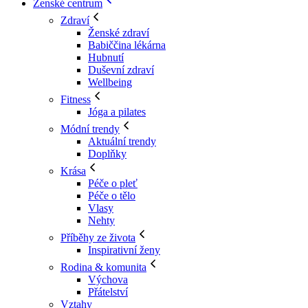
Ženské centrum
Zdraví
Ženské zdraví
Babiččina lékárna
Hubnutí
Duševní zdraví
Wellbeing
Fitness
Jóga a pilates
Módní trendy
Aktuální trendy
Doplňky
Krása
Péče o pleť
Péče o tělo
Vlasy
Nehty
Příběhy ze života
Inspirativní ženy
Rodina & komunita
Výchova
Přátelství
Vztahy