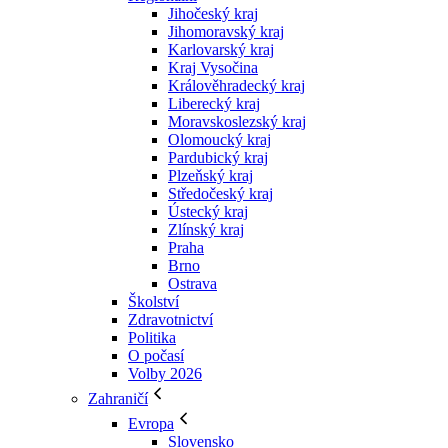
Jihočeský kraj
Jihomoravský kraj
Karlovarský kraj
Kraj Vysočina
Králověhradecký kraj
Liberecký kraj
Moravskoslezský kraj
Olomoucký kraj
Pardubický kraj
Plzeňský kraj
Středočeský kraj
Ústecký kraj
Zlínský kraj
Praha
Brno
Ostrava
Školství
Zdravotnictví
Politika
O počasí
Volby 2026
Zahraničí
Evropa
Slovensko