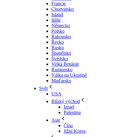
Francie
Chorvatsko
Island
Itálie
Německo
Polsko
Rakousko
Řecko
Rusko
Španělsko
Švédsko
Velká Británie
Rumunsko
Válka na Ukrajině
Maďarsko
Svět
USA
Blízký východ
Izrael
Palestina
Asie
Čína
Jižní Korea