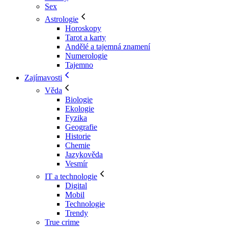
Sex
Astrologie
Horoskopy
Tarot a karty
Andělé a tajemná znamení
Numerologie
Tajemno
Zajímavosti
Věda
Biologie
Ekologie
Fyzika
Geografie
Historie
Chemie
Jazykověda
Vesmír
IT a technologie
Digital
Mobil
Technologie
Trendy
True crime