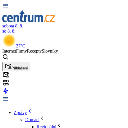
sobota 8. 8.
so 8. 8.
27°C
Internet
Firmy
Recepty
Slovníky
Přihlášení
Zprávy
Domácí
Regionální