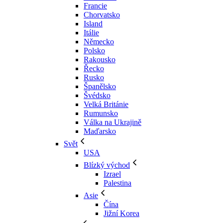
Francie
Chorvatsko
Island
Itálie
Německo
Polsko
Rakousko
Řecko
Rusko
Španělsko
Švédsko
Velká Británie
Rumunsko
Válka na Ukrajině
Maďarsko
Svět
USA
Blízký východ
Izrael
Palestina
Asie
Čína
Jižní Korea