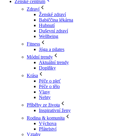
Ženské centrum
Zdraví
Ženské zdraví
Babiččina lékárna
Hubnutí
Duševní zdraví
Wellbeing
Fitness
Jóga a pilates
Módní trendy
Aktuální trendy
Doplňky
Krása
Péče o pleť
Péče o tělo
Vlasy
Nehty
Příběhy ze života
Inspirativní ženy
Rodina & komunita
Výchova
Přátelství
Vztahy