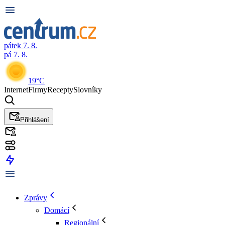
pátek 7. 8.
pá 7. 8.
19°C
Internet
Firmy
Recepty
Slovníky
Přihlášení
Zprávy
Domácí
Regionální