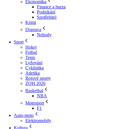
Ekonomika
Finance a burza
Podnikání
Spotřebitel
Krimi
Doprava
Nehody
Sport
Hokej
Fotbal
Tenis
Lyžování
Cyklistika
Atletika
Bojové sporty
ZOH 2026
Basketbal
NBA
Motosport
F1
Auto-moto
Elektromobily
Kultura