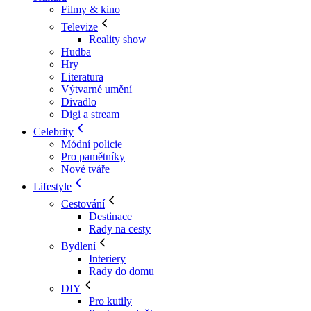
Filmy & kino
Televize
Reality show
Hudba
Hry
Literatura
Výtvarné umění
Divadlo
Digi a stream
Celebrity
Módní policie
Pro pamětníky
Nové tváře
Lifestyle
Cestování
Destinace
Rady na cesty
Bydlení
Interiery
Rady do domu
DIY
Pro kutily