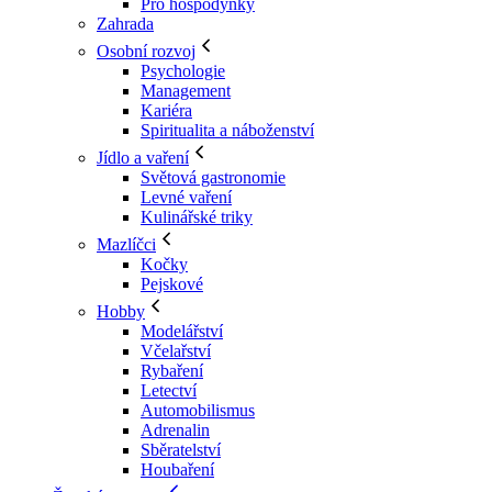
Pro hospodyňky
Zahrada
Osobní rozvoj
Psychologie
Management
Kariéra
Spiritualita a náboženství
Jídlo a vaření
Světová gastronomie
Levné vaření
Kulinářské triky
Mazlíčci
Kočky
Pejskové
Hobby
Modelářství
Včelařství
Rybaření
Letectví
Automobilismus
Adrenalin
Sběratelství
Houbaření