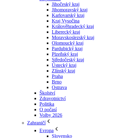
Jihočeský kraj
Jihomoravský kraj
Karlovarský kraj
Kraj Vysočina
Králověhradecký kraj
Liberecký kraj
Moravskoslezský kraj
Olomoucký kraj
Pardubický kraj
Plzeňský kraj
Středočeský kraj
Ústecký kraj
Zlínský kraj
Praha
Brno
Ostrava
Školství
Zdravotnictví
Politika
O počasí
Volby 2026
Zahraničí
Evropa
Slovensko