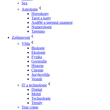
Sex
Astrologie
Horoskopy
Tarot a karty
Andělé a tajemná znamení
Numerologie
Tajemno
Zajímavosti
Věda
Biologie
Ekologie
Fyzika
Geografie
Historie
Chemie
Jazykověda
Vesmír
IT a technologie
Digital
Mobil
Technologie
Trendy
True crime